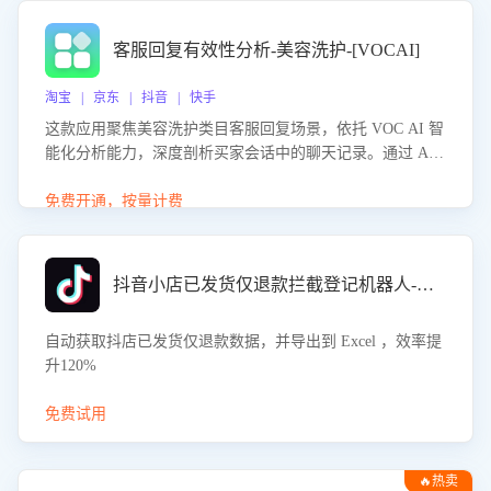
客服回复有效性分析-美容洗护-[VOCAI]
淘宝 | 京东 | 抖音 | 快手
这款应用聚焦美容洗护类目客服回复场景，依托 VOC AI 智
能化分析能力，深度剖析买家会话中的聊天记录。通过 AI
大模型精准定位客服在不同场景的理解与回应难点，评判解
答的有效性与完整性，输出针对性改进策略，助力商家快速
免费开通，按量计费
优化快捷话术，提升客服接待响应率与服务质量。
抖音小店已发货仅退款拦截登记机器人-八爪鱼
自动获取抖店已发货仅退款数据，并导出到 Excel ，效率提
升120%
免费试用
🔥热卖