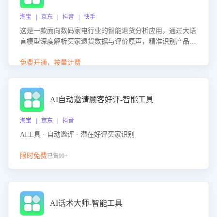
淘宝 | 京东 | 抖音 | 快手
这是一款面向数码家电行业的智能退货分析应用，通过大语
言模型深度解析买家退货数据与评价原声，精准识别产品质
量、描述不符、物流破损等核心退货原因，并输出可落地的
改进建议，通过挖掘用户痛点驱动产品迭代，从根本上降低
免费开通，按量计费
退货率，进而降低因技术差异或服务疏漏导致的退款率。
AI自动邀请顾客好评-智能工具
淘宝 | 京东 | 抖音
AI工具 · 自动邀评 · 潜在好评买家识别
限时免费
已售99+
AI话术大师-智能工具