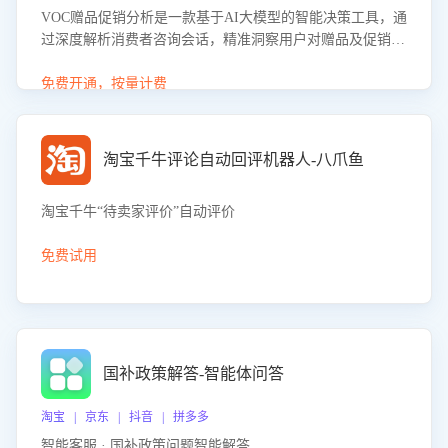
VOC赠品促销分析是一款基于AI大模型的智能决策工具，通
过深度解析消费者咨询会话，精准洞察用户对赠品及促销政
策的真实偏好与需求。该应用可识别高吸引力赠品和热门促
销诉求，帮助企业制定个性化赠品组合策略，优化资源投放
免费开通，按量计费
并淘汰低效赠品，在提升成交转化率的同时有效控制成本，
实现促销效果最大化。
淘宝千牛评论自动回评机器人-八爪鱼
淘宝千牛“待卖家评价”自动评价
免费试用
国补政策解答-智能体问答
淘宝 | 京东 | 抖音 | 拼多多
智能客服 · 国补政策问题智能解答