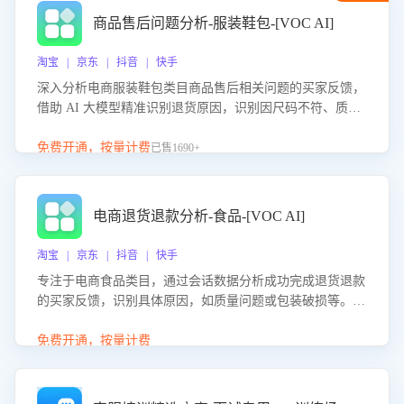
商品售后问题分析-服装鞋包-[VOC AI]
淘宝 | 京东 | 抖音 | 快手
深入分析电商服装鞋包类目商品售后相关问题的买家反馈，
借助 AI 大模型精准识别退货原因，识别因尺码不符、质量
问题等导致的退货原因，给出全方位优化产品与服务的建
议，助力商家优化产品或服务，实现销售额的显著提升。
免费开通，按量计费
已售1690+
电商退货退款分析-食品-[VOC AI]
淘宝 | 京东 | 抖音 | 快手
专注于电商食品类目，通过会话数据分析成功完成退货退款
的买家反馈，识别具体原因，如质量问题或包装破损等。结
合AI大模型，自动评估客服挽回效果，输出优化策略，助力
商家降低退款率，提升售后效率。
免费开通，按量计费