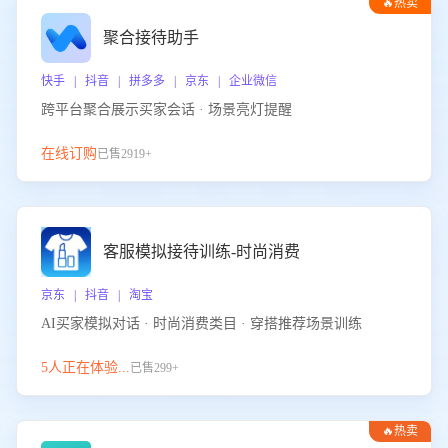
🔥热卖
聚合接待助手
快手 | 抖音 | 拼多多 | 京东 | 企业微信
跨平台聚合展示买家会话 · 场景亮灯提醒
在线订购
已售2919+
客服模拟接待训练-时尚消费
京东 | 抖音 | 淘宝
AI买家模拟对话 · 时尚消费类目 · 穿搭推荐场景训练
5人正在体验...
已售299+
🔥热卖