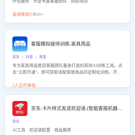
外包服务 · 大促专属客服团队 · 岗前培训
咨询体验
已售889+
客服模拟接待训练-家具用品
京东 | 抖音 | 淘宝
专为家具用品类目客服团队量身打造的高效AI训练工具。点
击“立即开通”，即可获取适配家居商品的定制化训练，开启
模拟真实客户对话的演练。针对性提升客服在家具用品功
能、尺寸参数咨询等高频场景下的专业应对能力。
2人正在体验...
京东-卡片样式发送欢迎语-[智能客服机器人]
京东
AI工具 · 欢迎语配置 · 商品推荐