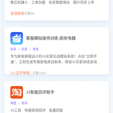
售后机器人 · 工单创建 · 信息智能填充 · 图片同步上传
咨询体验
已售99+
客服模拟接待训练-厨房电器
京东 | 抖音 | 淘宝
专为厨电客服设计的AI买家实战模拟系统！点击“立即开
通”，立刻生成专属厨电类目剧本，体验AI买家进线咨询真
实场景训练，快速掌握针对家用厨电商品的“功能咨询”等真
实场景应对技巧！
3人正在体验...
已售1659+
AI智能回评助手
淘宝 | 京东
AI工具 · 快捷高效回评 · 批量回复