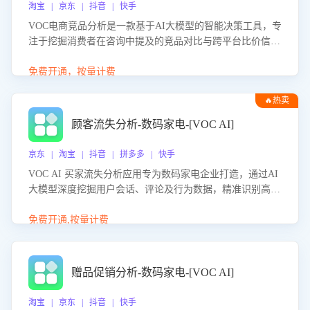
淘宝 | 京东 | 抖音 | 快手
VOC电商竞品分析是一款基于AI大模型的智能决策工具，专
注于挖掘消费者在咨询中提及的竞品对比与跨平台比价信
息。该应用能够精准识别被频繁对比的竞品品牌、咨询量、
商品信息，进行多维度交叉对比，并分析消费者的比价行
免费开通，按量计费
为。通过提供数据驱动的竞品洞察与差异化策略建议，帮助
🔥热卖
企业优化营销话术、突出产品与服务优势，有效提升咨询转
化率，避免陷入单纯价格竞争，实现精准扬长避短。
顾客流失分析-数码家电-[VOC AI]
京东 | 淘宝 | 抖音 | 拼多多 | 快手
VOC AI 买家流失分析应用专为数码家电企业打造，通过AI
大模型深度挖掘用户会话、评论及行为数据，精准识别高流
失风险客户，并定位流失原因：包括产品质量缺陷、售后响
应延迟、竞品价格冲击等。系统自动输出可落地的挽回策
免费开通,按量计费
略，迅速同步到店铺运营团队。
赠品促销分析-数码家电-[VOC AI]
淘宝 | 京东 | 抖音 | 快手