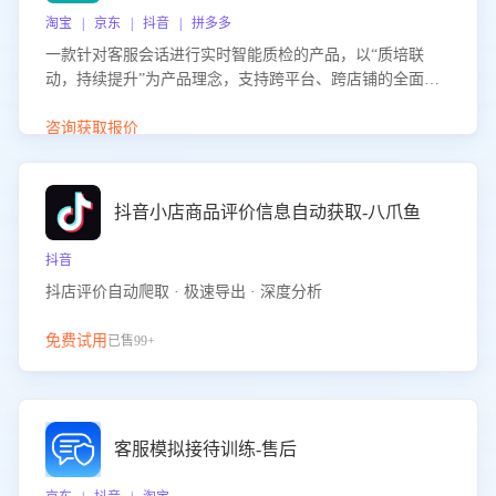
淘宝 | 京东 | 抖音 | 拼多多
一款针对客服会话进行实时智能质检的产品，以“质培联
动，持续提升”为产品理念，支持跨平台、跨店铺的全面、
实时、智能化质检，并根据质检结果形成质培联动，持续提
升客服团队的销服能力。
咨询获取报价
抖音小店商品评价信息自动获取-八爪鱼
抖音
抖店评价自动爬取 · 极速导出 · 深度分析
免费试用
已售99+
客服模拟接待训练-售后