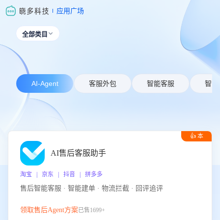
应用广场
全部类目

AI-Agent
客服外包
智能客服
智能
👍 本
周推荐
AI售后客服助手
淘宝 | 京东 | 抖音 | 拼多多
售后智能客服 · 智能建单 · 物流拦截 · 回评追评
领取售后Agent方案
已售1699+