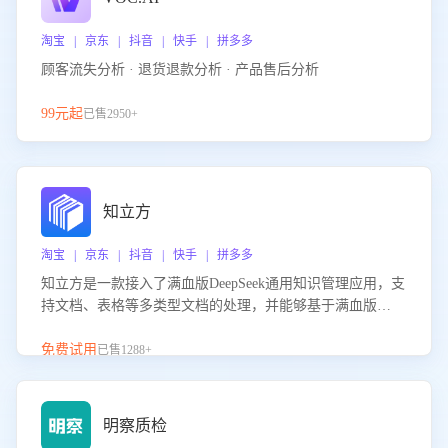
淘宝 | 京东 | 抖音 | 快手 | 拼多多
顾客流失分析 · 退货退款分析 · 产品售后分析
99元起
已售2950+
知立方
淘宝 | 京东 | 抖音 | 快手 | 拼多多
知立方是一款接入了满血版DeepSeek通用知识管理应用，支
持文档、表格等多类型文档的处理，并能够基于满血版
DeepSeek做知识应答。它能够为多种应用场景提供强大的知
识支持，帮助用户高效管理和利用知识资源。通过该产品，
免费试用
已售1288+
用户可以轻松实现文档的上传、分类、检索，提升知识管理
的智能化水平。
明察质检