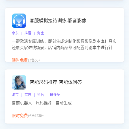
客服模拟接待训练-影音影像
京东 | 抖音 | 淘宝
一键激活专属训练，即刻生成定制化影音影像剧本库！真实
还原买家进线场景，店铺内商品都可配置到剧本中进行针对
性训练，加强商品知识解答能力，提升客服售前转化率。点
击 “立即开通”，快速获取影音影像类目剧本，一键开启客服
限时免费
已售50+
培训。
智能尺码推荐-智能体问答
淘宝 | 京东 | 抖音 | 拼多多
售前机器人 · 尺码推荐 · 自动生成
限时免费
已售1230+