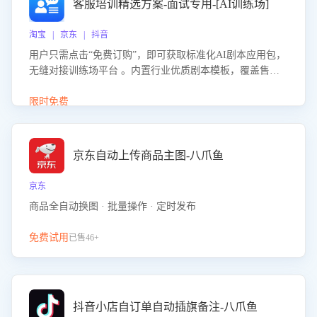
客服培训精选方案-面试专用-[AI训练场]
淘宝 | 京东 | 抖音
用户只需点击“免费订购”，即可获取标准化AI剧本应用包，
无缝对接训练场平台 。内置行业优质剧本模板，覆盖售前
咨询、售后处理等全场景，消除复杂部署流程，节省90%的
初始化时间，助力企业快速启动智能客服训练
限时免费
京东自动上传商品主图-八爪鱼
京东
商品全自动换图 · 批量操作 · 定时发布
免费试用
已售46+
抖音小店自订单自动插旗备注-八爪鱼