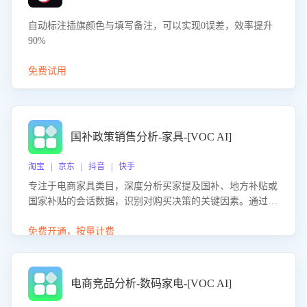
自动标注插旗颜色与填写备注，可以实现0误差，效率提升
90%
免费试用
国补政策销售分析-家具-[VOC AI]
淘宝 | 京东 | 抖音 | 快手
专注于电商家具类目，深度分析买家提及国补、地方补贴或
国家补贴的会话数据，识别对购买决策的关键因素。通过AI
大模型评估客服在政策宣传、回应及互动中的表现，生成优
化策略，助力商家利用国补政策提升GMV。
免费开通，按量计费
电商竞品分析-数码家电-[VOC AI]