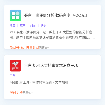
成效。系统可自动生成针对性改进策略，包括沟通话术优
化、流程规范及部门协同建议，从而提升客服团队舆情应对
能力，阻断差评扩散，维护品牌声誉，实现客户满意度的持
买家非满评价分析-数码家电-[VOC AI]
续提升。
淘宝 | 京东 | 抖音 | 快手
VOC买家非满评价分析是一款基于AI大模型的智能分析应
用，致力于帮助商家快速定位消费者不满意的根本原因。该
产品可自动识别非满评价中的关键问题，区别问题是否属于
客服原因或其它部门原因，明确责任归属，提供可落地的改
免费开通，按量计费
已售10+
进建议与策略方向。通过深入挖掘会话内容，商家可针对性
优化服务流程、提升客服质量，并协同相关部门推进体验整
改，有效提升客户满意度和店铺整体服务质量。
京东-机器人支持富文本消息呈现
京东
问答配置工具 · 字体颜色设置 · 文本加粗
限时免费
已售69+