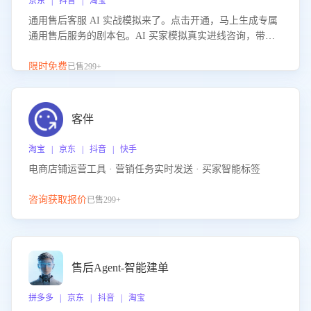
京东 | 抖音 | 淘宝
通用售后客服 AI 实战模拟来了。点击开通，马上生成专属
通用售后服务的剧本包。AI 买家模拟真实进线咨询，带您
的客服团队进行沉浸式训练，快速吃透功能咨询等售后场景
的应对要点，轻松提升服务能力。
限时免费
已售299+
客伴
淘宝 | 京东 | 抖音 | 快手
电商店铺运营工具 · 营销任务实时发送 · 买家智能标签
咨询获取报价
已售299+
售后Agent-智能建单
拼多多 | 京东 | 抖音 | 淘宝