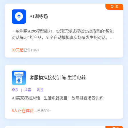
⏰ 限
时试用
AI训练场
一款利用AI大模型能力，实现沉浸式模拟实战场景的“智能
对话练习”的产品，AI全自动模拟真实场景发生的对话，企
业可以帮助员工提升客服接待技巧，持续提升客服团队的销
服能力。
99元起
已售1199+
客服模拟接待训练-生活电器
京东 | 抖音 | 淘宝
AI买家模拟对话 · 生活电器类目 · 故障排查场景训练
8人正在体验...
已售599+