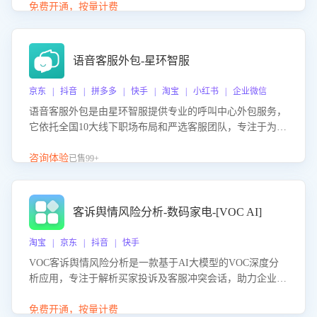
购买意向，深度洞察决策动因。同时全面评估客服团队政策
免费开通，按量计费
解读准确性与响应效率，定位服务薄弱环节，为企业提供数
据驱动的策略优化建议与培训支持，助力提升政策响应速
度、客服转化能力及销售业绩。
语音客服外包-星环智服
京东 | 抖音 | 拼多多 | 快手 | 淘宝 | 小红书 | 企业微信
语音客服外包是由星环智服提供专业的呼叫中心外包服务，
它依托全国10大线下职场布局和严选客服团队，专注于为企
业提供高效的语音呼叫解决方案。这项服务旨在通过专业的
客服团队和智能工具提升语音客服服务效率和质量，帮助企
咨询体验
已售99+
业实现降本增效。
客诉舆情风险分析-数码家电-[VOC AI]
淘宝 | 京东 | 抖音 | 快手
VOC客诉舆情风险分析是一款基于AI大模型的VOC深度分
析应用，专注于解析买家投诉及客服冲突会话，助力企业精
准防控舆情风险。该产品通过智能定位高风险会话、精准判
别客户情绪、归因争议根源，并客观评估客服应对合理性与
免费开通，按量计费