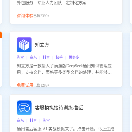
外包服务 · 专业人力团队 · 定制化方案
咨询体验
已售2399+
知立方
淘宝 | 京东 | 抖音 | 快手 | 拼多多
知立方是一款接入了满血版DeepSeek通用知识管理应
用，支持文档、表格等多类型文档的处理，并能够基
于满血版DeepSeek做知识应答。它能够为多种应用场
景提供强大的知识支持，帮助用户高效管理和利用知
免费试用
已售1288+
识资源。通过该产品，用户可以轻松实现文档的上
传、分类、检索，提升知识管理的智能化水平。
客服模拟接待训练-售后
京东 | 抖音 | 淘宝
通用售后客服 AI 实战模拟来了。点击开通，马上生成