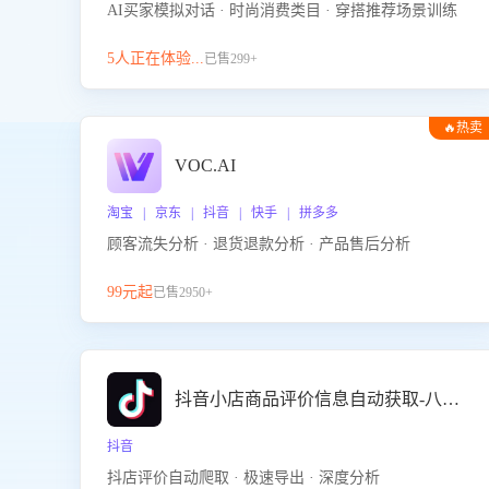
AI买家模拟对话 · 时尚消费类目 · 穿搭推荐场景训练
5人正在体验...
已售299+
🔥热卖
VOC.AI
淘宝 | 京东 | 抖音 | 快手 | 拼多多
顾客流失分析 · 退货退款分析 · 产品售后分析
99元起
已售2950+
抖音小店商品评价信息自动获取-八爪鱼
抖音
抖店评价自动爬取 · 极速导出 · 深度分析