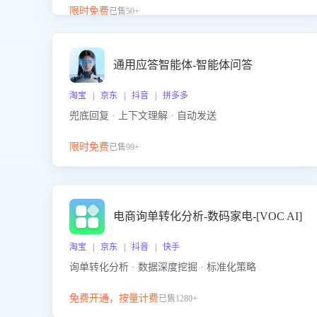
升客服售前转化率。点击 “立即开通”，快速获取影音
限时免费
已售50+
影像类目剧本，一键开启客服培训。
通用应答智能体-智能体问答
淘宝 | 京东 | 抖音 | 拼多多
兜底回复 · 上下文理解 · 自动发送
限时免费
已售99+
电商询单转化分析-数码家电-[VOC AI]
淘宝 | 京东 | 抖音 | 快手
询单转化分析 · 数据深度挖掘 · 标准化策略
免费开通，按量计费
已售1280+