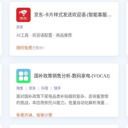
京东-卡片样式发送欢迎语-[智能客服机器人]
京东
AI工具 · 欢迎语配置 · 商品推荐
限时免费
已售99+
国补政策销售分析-数码家电-[VOCAI]
淘宝 | 京东 | 抖音 | 快手
面对国补政策下家电品类补贴细则复杂、咨询量激增
的挑战，本应用依托AI能力，批量自动化解析海量客
户会话，精准识别消费者对能以旧换新、补贴额度等
政策的关注焦点与购买意向，深度洞察决策动因。同
免费开通，按量计费
时全面评估客服团队政策解读准确性与响应效率，定
位服务薄弱环节，为企业提供数据驱动的策略优化建