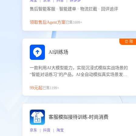
淘宝 | 京东 | 抖音 | 拼多多
售后智能客服 · 智能建单 · 物流拦截 · 回评追评
领取售后Agent方案
已售1699+
⏰ 限
时试用
AI训练场
一款利用AI大模型能力，实现沉浸式模拟实战场景的
“智能对话练习”的产品，AI全自动模拟真实场景发生
的对话，企业可以帮助员工提升客服接待技巧，持续
提升客服团队的销服能力。
99元起
已售1199+
客服模拟接待训练-时尚消费
京东 | 抖音 | 淘宝