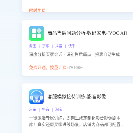
答、商品卖点介绍等智能体提供完整、全面、准确的
商品知识。
限时免费
商品售后问题分析-数码家电-[VOC AI]
淘宝 | 京东 | 抖音 | 快手
深度分析买家会话 · 识别售后痛点 · 报表自动生成
免费开通，按量计费
已售1660+
客服模拟接待训练-影音影像
京东 | 抖音 | 淘宝
一键激活专属训练，即刻生成定制化影音影像剧本
库！真实还原买家进线场景，店铺内商品都可配置到
剧本中进行针对性训练，加强商品知识解答能力，提