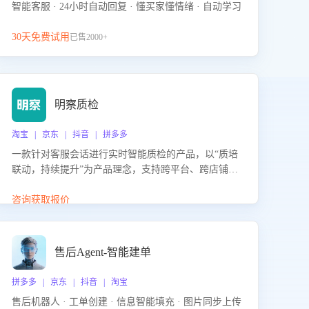
智能客服 · 24小时自动回复 · 懂买家懂情绪 · 自动学习
30天免费试用
已售2000+
明察质检
淘宝 | 京东 | 抖音 | 拼多多
一款针对客服会话进行实时智能质检的产品，以“质培
联动，持续提升”为产品理念，支持跨平台、跨店铺的
全面、实时、智能化质检，并根据质检结果形成质培
联动，持续提升客服团队的销服能力。
咨询获取报价
售后Agent-智能建单
拼多多 | 京东 | 抖音 | 淘宝
售后机器人 · 工单创建 · 信息智能填充 · 图片同步上传