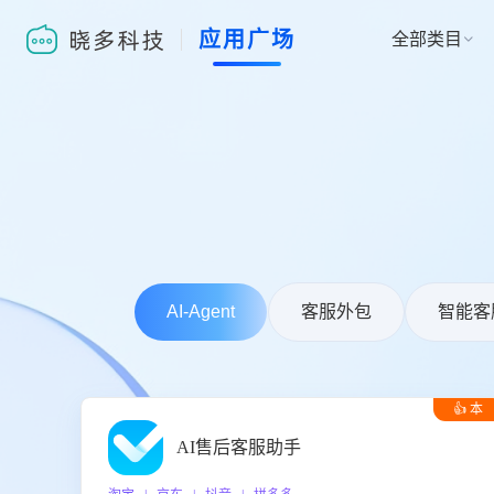
应用广场
全部类目

AI-Agent
客服外包
智能客
👍 本
周推荐
AI售后客服助手