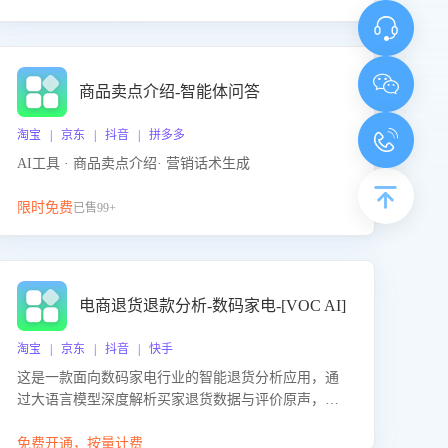
商品卖点介绍-智能体问答
淘宝 | 京东 | 抖音 | 拼多多
AI工具 · 商品卖点介绍· 营销话术生成
限时免费
已售99+
电商退货退款分析-数码家电-[VOC AI]
淘宝 | 京东 | 抖音 | 快手
这是一款面向数码家电行业的智能退货分析应用，通
过大语言模型深度解析买家退货数据与评价原声，精
准识别产品质量、描述不符、物流破损等核心退货原
因，并输出可落地的改进建议，通过挖掘用户痛点驱
免费开通，按量计费