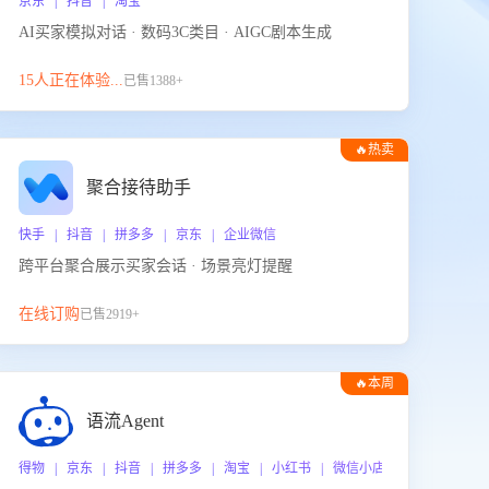
京东 | 抖音 | 淘宝
AI买家模拟对话 · 数码3C类目 · AIGC剧本生成
15人正在体验...
已售1388+
🔥热卖
聚合接待助手
快手 | 抖音 | 拼多多 | 京东 | 企业微信
跨平台聚合展示买家会话 · 场景亮灯提醒
在线订购
已售2919+
🔥本周
热门
语流Agent
 企业微信
得物 | 京东 | 抖音 | 拼多多 | 淘宝 | 小红书 | 微信小店 | 快手 | 唯品