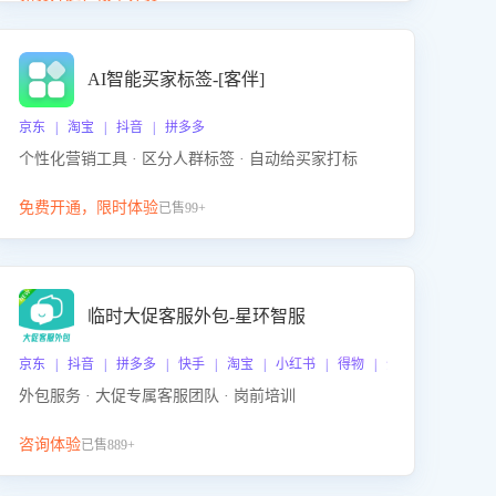
动产品迭代，从根本上降低退货率，进而降低因技术
差异或服务疏漏导致的退款率。
AI智能买家标签-[客伴]
京东 | 淘宝 | 抖音 | 拼多多
个性化营销工具 · 区分人群标签 · 自动给买家打标
免费开通，限时体验
已售99+
临时大促客服外包-星环智服
京东 | 抖音 | 拼多多 | 快手 | 淘宝 | 小红书 | 得物 | 企业微信
外包服务 · 大促专属客服团队 · 岗前培训
咨询体验
已售889+