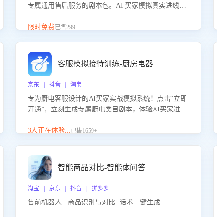
专属通用售后服务的剧本包。AI 买家模拟真实进线咨
询，带您的客服团队进行沉浸式训练，快速吃透功能
咨询等售后场景的应对要点，轻松提升服务能力。
限时免费
已售299+
客服模拟接待训练-厨房电器
京东 | 抖音 | 淘宝
专为厨电客服设计的AI买家实战模拟系统！点击“立即
开通”，立刻生成专属厨电类目剧本，体验AI买家进线
咨询真实场景训练，快速掌握针对家用厨电商品的“功
能咨询”等真实场景应对技巧！
3人正在体验...
已售1659+
智能商品对比-智能体问答
淘宝 | 京东 | 抖音 | 拼多多
售前机器人 · 商品识别与对比 ·话术一键生成