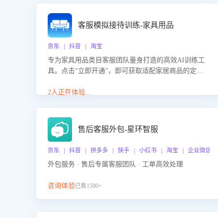
客服模拟接待训练-家具用品
京东 | 抖音 | 淘宝
专为家具用品类目客服团队量身打造的高效AI训练工
具。点击“立即开通”，即可获取适配家居商品的定制
化训练，开启模拟真实客户对话的演练。针对性提升
客服在家具用品功能、尺寸参数咨询等高频场景下的
2人正在体验...
专业应对能力。
售后客服外包-星环智服
京东 | 抖音 | 拼多多 | 快手 | 小红书 | 淘宝 | 企业微信
外包服务 · 售后专属客服团队 · 工单高效处理
咨询体验
已售1500+