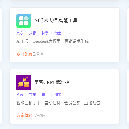
AI话术大师-智能工具
京东 | 抖音 | 快手 | 淘宝
AI工具 · DeepSeek大模型 · 营销话术生成
限时免费
已售28+
集客CRM-标准版
抖音 | 京东 | 快手 | 淘宝
智能营销助手 · 自动催付 · 会员营销 · 直播预告
咨询体验
已售99+