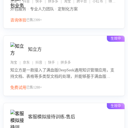
京东 | 抖音 | 快手 | 拼多多 | 淘宝 | 跨平台 | 小红书 | 得物 | 企业微信
外包服务 · 专业人力团队 · 定制化方案
咨询体验
已售2399+
生效中
知立方
淘宝 | 京东 | 抖音 | 快手 | 拼多多
知立方是一款接入了满血版DeepSeek通用知识管理应用，支
持文档、表格等多类型文档的处理，并能够基于满血版
DeepSeek做知识应答。它能够为多种应用场景提供强大的知
免费试用
已售1288+
识支持，帮助用户高效管理和利用知识资源。通过该产品，
用户可以轻松实现文档的上传、分类、检索，提升知识管理
的智能化水平。
生效中
客服模拟接待训练-售后