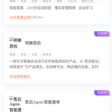
得物 | 京东 | 抖音 | 拼多多 | 淘宝 | 小红书 | 微信小店 | 快手 | 唯品会
智能客服 · 24小时自动回复 · 懂买家懂情绪 · 自动学习
30天免费试用
已售2000+
生效中
明察质检
淘宝 | 京东 | 抖音 | 拼多多
一款针对客服会话进行实时智能质检的产品，以“质培联动，
持续提升”为产品理念，支持跨平台、跨店铺的全面、实时、
智能化质检，并根据质检结果形成质培联动，持续提升客服
咨询获取报价
团队的销服能力。
生效中
售后Agent-智能建单