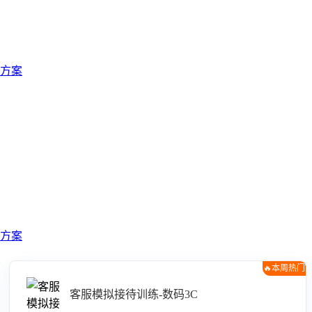
方案
方案
🔥本周热门
客服模拟接待训练-数码3C