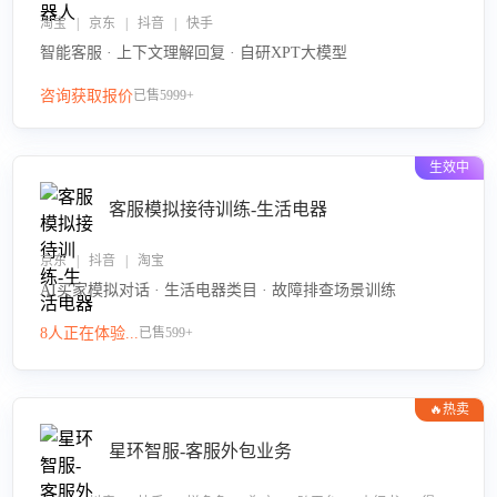
淘宝 | 京东 | 抖音 | 快手
智能客服 · 上下文理解回复 · 自研XPT大模型
咨询获取报价
已售5999+
生效中
客服模拟接待训练-生活电器
京东 | 抖音 | 淘宝
AI买家模拟对话 · 生活电器类目 · 故障排查场景训练
8人正在体验...
已售599+
🔥热卖
星环智服-客服外包业务