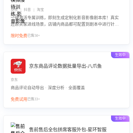
京东 | 抖音 | 淘宝
一键激活专属训练，即刻生成定制化影音影像剧本库！真实
还原买家进线场景，店铺内商品都可配置到剧本中进行针对
性训练，加强商品知识解答能力，提升客服售前转化率。点
限时免费
已售50+
击 “立即开通”，快速获取影音影像类目剧本，一键开启客服
培训。
生效中
京东商品评论数据批量导出-八爪鱼
京东
商品评论自动导出 · 深度分析 · 全面覆盖
免费试用
已售33+
生效中
售前售后全包拼席客服外包-星环智服