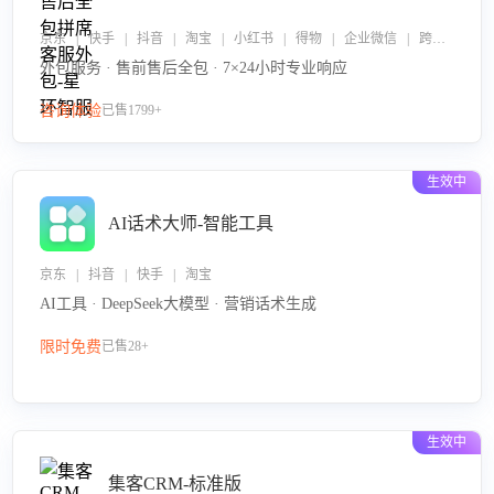
京东 | 快手 | 抖音 | 淘宝 | 小红书 | 得物 | 企业微信 | 跨平台
外包服务 · 售前售后全包 · 7×24小时专业响应
咨询体验
已售1799+
生效中
AI话术大师-智能工具
京东 | 抖音 | 快手 | 淘宝
AI工具 · DeepSeek大模型 · 营销话术生成
限时免费
已售28+
生效中
集客CRM-标准版