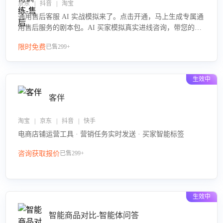
京东 | 抖音 | 淘宝
通用售后客服 AI 实战模拟来了。点击开通，马上生成专属通
用售后服务的剧本包。AI 买家模拟真实进线咨询，带您的客
服团队进行沉浸式训练，快速吃透功能咨询等售后场景的应
限时免费
已售299+
对要点，轻松提升服务能力。
生效中
客伴
淘宝 | 京东 | 抖音 | 快手
电商店铺运营工具 · 营销任务实时发送 · 买家智能标签
咨询获取报价
已售299+
生效中
智能商品对比-智能体问答