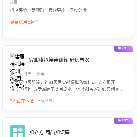
抖音
抖店评价自动爬取 · 极速导出 · 深度分析
免费试用
已售99+
生效中
客服模拟接待训练-厨房电器
京东 | 抖音 | 淘宝
专为厨电客服设计的AI买家实战模拟系统！点击“立即开
通”，立刻生成专属厨电类目剧本，体验AI买家进线咨询真实
场景训练，快速掌握针对家用厨电商品的“功能咨询”等真实场
3人正在体验...
已售1659+
景应对技巧！
生效中
知立方-商品知识库