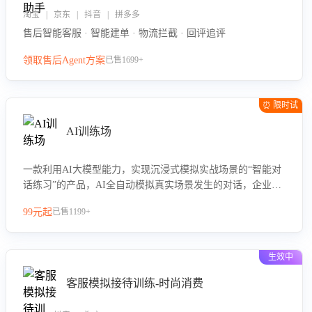
淘宝 | 京东 | 抖音 | 拼多多
售后智能客服 · 智能建单 · 物流拦截 · 回评追评
领取售后Agent方案
已售1699+
⏰ 限时试
用
AI训练场
一款利用AI大模型能力，实现沉浸式模拟实战场景的“智能对
话练习”的产品，AI全自动模拟真实场景发生的对话，企业可
以帮助员工提升客服接待技巧，持续提升客服团队的销服能
99元起
已售1199+
力。
生效中
客服模拟接待训练-时尚消费