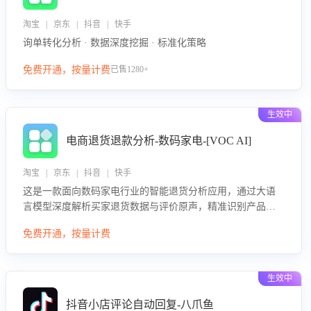
淘宝 | 京东 | 抖音 | 快手
询单转化分析 · 数据深度挖掘 · 标准化策略
免费开通，按量计费
已售1280+
生效中
电商退货退款分析-数码家电-[VOC AI]
淘宝 | 京东 | 抖音 | 快手
这是一款面向数码家电行业的智能退货分析应用，通过大语
言模型深度解析买家退货数据与评价原声，精准识别产品质
量、描述不符、物流破损等核心退货原因，并输出可落地的
免费开通，按量计费
改进建议，通过挖掘用户痛点驱动产品迭代，从根本上降低
退货率，进而降低因技术差异或服务疏漏导致的退款率。
生效中
抖音小店评论自动回复-八爪鱼