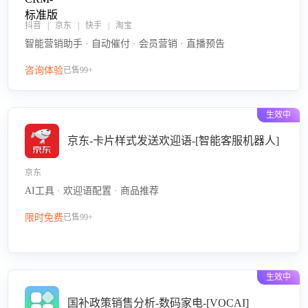
抖音 | 京东 | 快手 | 淘宝
智能营销助手 · 自动催付 · 会员营销 · 直播预告
咨询体验
已售99+
生效中
京东-卡片样式发送欢迎语-[智能客服机器人]
京东
AI工具 · 欢迎语配置 · 商品推荐
限时免费
已售99+
生效中
国补政策销售分析-数码家电-[VOCAI]