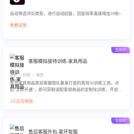
自动筛选评论类型，进行自动回复，回复效率直接增加10倍+
免费试用
生效中
客服模拟接待训练-家具用品
京东 | 抖音 | 淘宝
专为家具用品类目客服团队量身打造的高效AI训练工具。点
击“立即开通”，即可获取适配家居商品的定制化训练，开启模
拟真实客户对话的演练。针对性提升客服在家具用品功能、
2人正在体验...
尺寸参数咨询等高频场景下的专业应对能力。
生效中
售后客服外包-星环智服