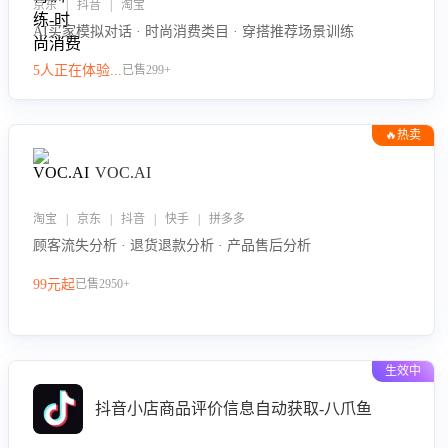
京东 | 抖音 | 淘宝
AI买家模拟对话 · 时尚消费类目 · 穿搭推荐场景训练
5人正在体验...
已售299+
🔥热卖
VOC.AI
淘宝 | 京东 | 抖音 | 快手 | 拼多多
顾客流失分析 · 退货退款分析 · 产品售后分析
99元起
已售2950+
生效中
抖音小店商品评价信息自动获取-八爪鱼