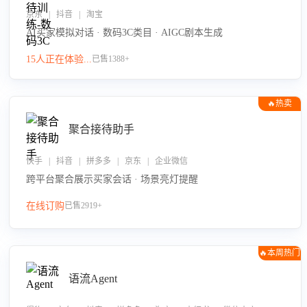
京东 | 抖音 | 淘宝
AI买家模拟对话 · 数码3C类目 · AIGC剧本生成
15人正在体验...
已售1388+
🔥热卖
聚合接待助手
快手 | 抖音 | 拼多多 | 京东 | 企业微信
跨平台聚合展示买家会话 · 场景亮灯提醒
在线订购
已售2919+
🔥本周热门
语流Agent