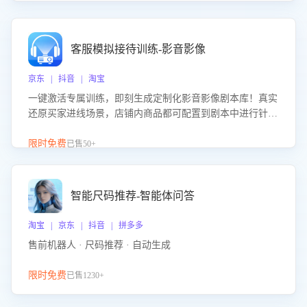
客服模拟接待训练-影音影像
京东 | 抖音 | 淘宝
一键激活专属训练，即刻生成定制化影音影像剧本库！真实
还原买家进线场景，店铺内商品都可配置到剧本中进行针对
性训练，加强商品知识解答能力，提升客服售前转化率。点
击 “立即开通”，快速获取影音影像类目剧本，一键开启客服
限时免费
已售50+
培训。
智能尺码推荐-智能体问答
淘宝 | 京东 | 抖音 | 拼多多
售前机器人 · 尺码推荐 · 自动生成
限时免费
已售1230+