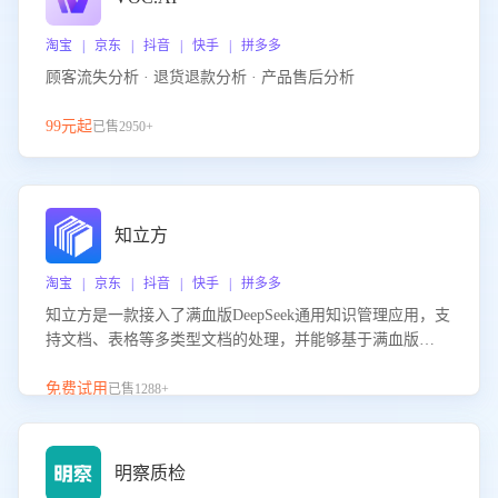
淘宝 | 京东 | 抖音 | 快手 | 拼多多
顾客流失分析 · 退货退款分析 · 产品售后分析
99元起
已售2950+
知立方
淘宝 | 京东 | 抖音 | 快手 | 拼多多
知立方是一款接入了满血版DeepSeek通用知识管理应用，支
持文档、表格等多类型文档的处理，并能够基于满血版
DeepSeek做知识应答。它能够为多种应用场景提供强大的知
识支持，帮助用户高效管理和利用知识资源。通过该产品，
免费试用
已售1288+
用户可以轻松实现文档的上传、分类、检索，提升知识管理
的智能化水平。
明察质检