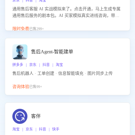
京东 | 抖音 | 淘宝
通用售后客服 AI 实战模拟来了。点击开通，马上生成专属
通用售后服务的剧本包。AI 买家模拟真实进线咨询，带您
的客服团队进行沉浸式训练，快速吃透功能咨询等售后场景
的应对要点，轻松提升服务能力。
限时免费
已售299+
售后Agent-智能建单
拼多多 | 京东 | 抖音 | 淘宝
售后机器人 · 工单创建 · 信息智能填充 · 图片同步上传
咨询体验
已售99+
客伴
淘宝 | 京东 | 抖音 | 快手