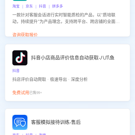
淘宝 | 京东 | 抖音 | 拼多多
一款针对客服会话进行实时智能质检的产品，以“质培联
动，持续提升”为产品理念，支持跨平台、跨店铺的全面、
实时、智能化质检，并根据质检结果形成质培联动，持续提
升客服团队的销服能力。
咨询获取报价
抖音小店商品评价信息自动获取-八爪鱼
抖音
抖店评价自动爬取 · 极速导出 · 深度分析
免费试用
已售99+
客服模拟接待训练-售后