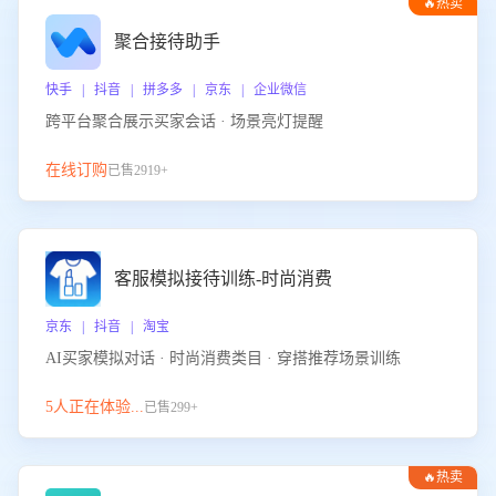
🔥热卖
聚合接待助手
快手 | 抖音 | 拼多多 | 京东 | 企业微信
跨平台聚合展示买家会话 · 场景亮灯提醒
在线订购
已售2919+
客服模拟接待训练-时尚消费
京东 | 抖音 | 淘宝
AI买家模拟对话 · 时尚消费类目 · 穿搭推荐场景训练
5人正在体验...
已售299+
🔥热卖