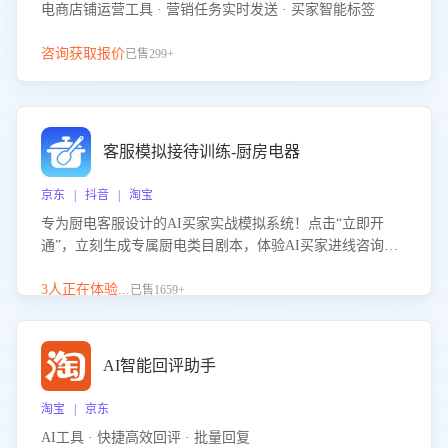
电商店铺运营工具 · 营销任务实时发送 · 买家智能标签
咨询获取报价
已售299+
客服模拟接待训练-厨房电器
京东 | 抖音 | 淘宝
专为厨电客服设计的AI买家实战模拟系统！点击“立即开
通”，立刻生成专属厨电类目剧本，体验AI买家进线咨询真
实场景训练，快速掌握针对家用厨电商品的“功能咨询”等真
实场景应对技巧！
3人正在体验...
已售1659+
AI智能回评助手
淘宝 | 京东
AI工具 · 快捷高效回评 · 批量回复