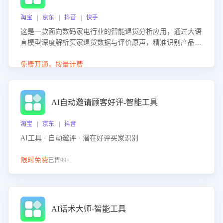
淘宝 | 京东 | 抖音 | 快手
这是一款面向数码家电行业的智能退货分析应用，通过大语
言模型深度解析买家退货数据与评价原声，精准识别产品质
量、描述不符、物流破损等核心退货原因，并输出可落地的
改进建议，通过挖掘用户痛点驱动产品迭代，从根本上降低
免费开通，按量计费
退货率，进而降低因技术差异或服务疏漏导致的退款率。
AI自动邀请顾客好评-智能工具
淘宝 | 京东 | 抖音
AI工具 · 自动邀评 · 潜在好评买家识别
限时免费
已售99+
AI话术大师-智能工具