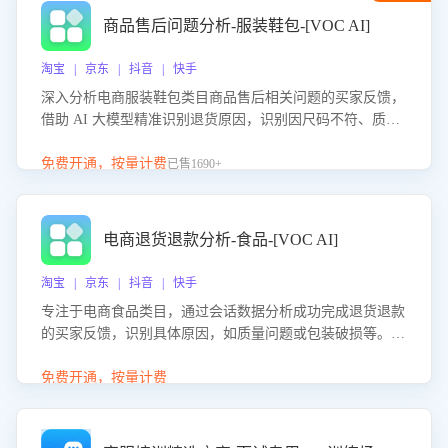
商品售后问题分析-服装鞋包-[VOC AI]
淘宝 | 京东 | 抖音 | 快手
深入分析电商服装鞋包类目商品售后相关问题的买家反馈，
借助 AI 大模型精准识别退货原因，识别因尺码不符、质量
问题等导致的退货原因，给出全方位优化产品与服务的建
议，助力商家优化产品或服务，实现销售额的显著提升。
免费开通，按量计费
已售1690+
电商退货退款分析-食品-[VOC AI]
淘宝 | 京东 | 抖音 | 快手
专注于电商食品类目，通过会话数据分析成功完成退货退款
的买家反馈，识别具体原因，如质量问题或包装破损等。结
合AI大模型，自动评估客服挽回效果，输出优化策略，助力
商家降低退款率，提升售后效率。
免费开通，按量计费