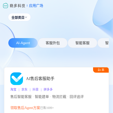
应用广场
全部类目

AI-Agent
客服外包
智能客服
智能
👍 本
周推荐
AI售后客服助手
淘宝 | 京东 | 抖音 | 拼多多
售后智能客服 · 智能建单 · 物流拦截 · 回评追评
领取售后Agent方案
已售1699+