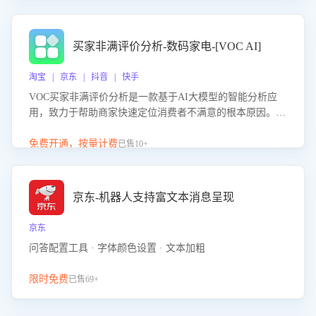
成效。系统可自动生成针对性改进策略，包括沟通话术优
化、流程规范及部门协同建议，从而提升客服团队舆情应对
能力，阻断差评扩散，维护品牌声誉，实现客户满意度的持
买家非满评价分析-数码家电-[VOC AI]
续提升。
淘宝 | 京东 | 抖音 | 快手
VOC买家非满评价分析是一款基于AI大模型的智能分析应
用，致力于帮助商家快速定位消费者不满意的根本原因。该
产品可自动识别非满评价中的关键问题，区别问题是否属于
客服原因或其它部门原因，明确责任归属，提供可落地的改
免费开通，按量计费
已售10+
进建议与策略方向。通过深入挖掘会话内容，商家可针对性
优化服务流程、提升客服质量，并协同相关部门推进体验整
改，有效提升客户满意度和店铺整体服务质量。
京东-机器人支持富文本消息呈现
京东
问答配置工具 · 字体颜色设置 · 文本加粗
限时免费
已售69+