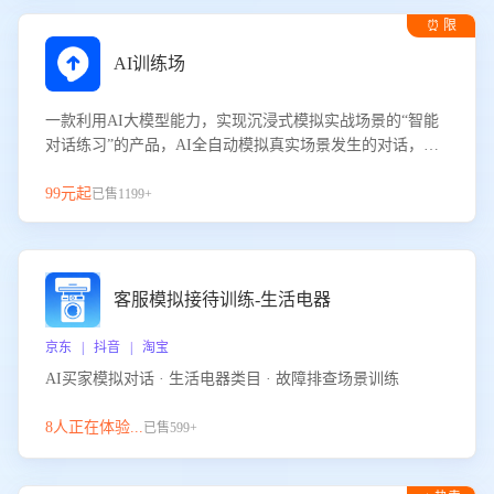
⏰ 限
时试用
AI训练场
一款利用AI大模型能力，实现沉浸式模拟实战场景的“智能
对话练习”的产品，AI全自动模拟真实场景发生的对话，企
业可以帮助员工提升客服接待技巧，持续提升客服团队的销
服能力。
99元起
已售1199+
客服模拟接待训练-生活电器
京东 | 抖音 | 淘宝
AI买家模拟对话 · 生活电器类目 · 故障排查场景训练
8人正在体验...
已售599+