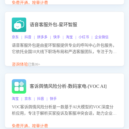
购买意向，深度洞察决策动因。同时全面评估客服团队政策
免费开通，按量计费
解读准确性与响应效率，定位服务薄弱环节，为企业提供数
据驱动的策略优化建议与培训支持，助力提升政策响应速
度、客服转化能力及销售业绩。
语音客服外包-星环智服
京东 | 抖音 | 拼多多 | 快手 | 淘宝 | 小红书 | 企业微信
语音客服外包是由星环智服提供专业的呼叫中心外包服务，
它依托全国10大线下职场布局和严选客服团队，专注于为企
业提供高效的语音呼叫解决方案。这项服务旨在通过专业的
客服团队和智能工具提升语音客服服务效率和质量，帮助企
咨询体验
已售99+
业实现降本增效。
客诉舆情风险分析-数码家电-[VOC AI]
淘宝 | 京东 | 抖音 | 快手
VOC客诉舆情风险分析是一款基于AI大模型的VOC深度分
析应用，专注于解析买家投诉及客服冲突会话，助力企业精
准防控舆情风险。该产品通过智能定位高风险会话、精准判
别客户情绪、归因争议根源，并客观评估客服应对合理性与
免费开通，按量计费