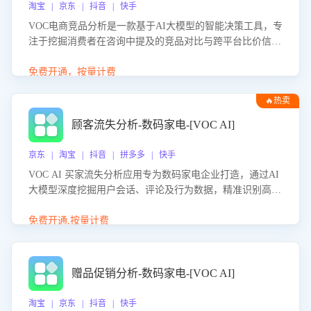
淘宝 | 京东 | 抖音 | 快手
VOC电商竞品分析是一款基于AI大模型的智能决策工具，专
注于挖掘消费者在咨询中提及的竞品对比与跨平台比价信
息。该应用能够精准识别被频繁对比的竞品品牌、咨询量、
商品信息，进行多维度交叉对比，并分析消费者的比价行
免费开通，按量计费
为。通过提供数据驱动的竞品洞察与差异化策略建议，帮助
🔥热卖
企业优化营销话术、突出产品与服务优势，有效提升咨询转
化率，避免陷入单纯价格竞争，实现精准扬长避短。
顾客流失分析-数码家电-[VOC AI]
京东 | 淘宝 | 抖音 | 拼多多 | 快手
VOC AI 买家流失分析应用专为数码家电企业打造，通过AI
大模型深度挖掘用户会话、评论及行为数据，精准识别高流
失风险客户，并定位流失原因：包括产品质量缺陷、售后响
应延迟、竞品价格冲击等。系统自动输出可落地的挽回策
免费开通,按量计费
略，迅速同步到店铺运营团队。
赠品促销分析-数码家电-[VOC AI]
淘宝 | 京东 | 抖音 | 快手