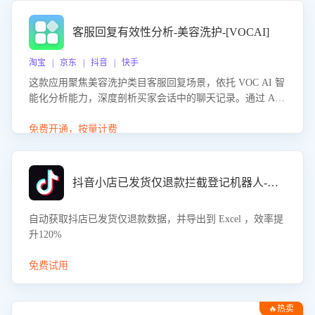
客服回复有效性分析-美容洗护-[VOCAI]
淘宝 | 京东 | 抖音 | 快手
这款应用聚焦美容洗护类目客服回复场景，依托 VOC AI 智
能化分析能力，深度剖析买家会话中的聊天记录。通过 AI
大模型精准定位客服在不同场景的理解与回应难点，评判解
答的有效性与完整性，输出针对性改进策略，助力商家快速
免费开通，按量计费
优化快捷话术，提升客服接待响应率与服务质量。
抖音小店已发货仅退款拦截登记机器人-八爪鱼
自动获取抖店已发货仅退款数据，并导出到 Excel ，效率提
升120%
免费试用
🔥热卖