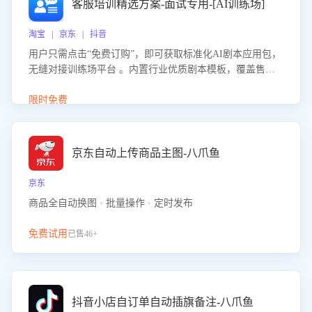
客服培训精选方案-面试专用-[AI训练场]
淘宝 | 京东 | 抖音
用户只需点击“免费订购”，即可获取标准化AI剧本应用包，
无缝对接训练场平台 。内置行业优质剧本模板，覆盖售前
咨询、售后处理等全场景，消除复杂部署流程，节省90%的
初始化时间，助力企业快速启动智能客服训练
限时免费
京东自动上传商品主图-八爪鱼
京东
商品全自动换图 · 批量操作 · 定时发布
免费试用
已售46+
抖音小店自订单自动插旗备注-八爪鱼