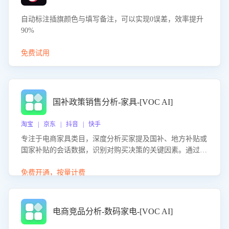
自动标注插旗颜色与填写备注，可以实现0误差，效率提升
90%
免费试用
国补政策销售分析-家具-[VOC AI]
淘宝 | 京东 | 抖音 | 快手
专注于电商家具类目，深度分析买家提及国补、地方补贴或
国家补贴的会话数据，识别对购买决策的关键因素。通过AI
大模型评估客服在政策宣传、回应及互动中的表现，生成优
化策略，助力商家利用国补政策提升GMV。
免费开通，按量计费
电商竞品分析-数码家电-[VOC AI]