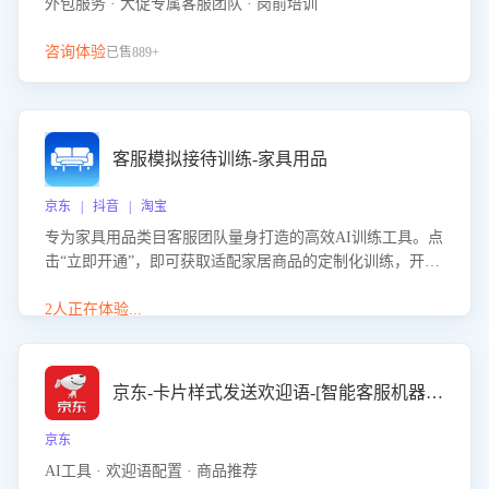
外包服务 · 大促专属客服团队 · 岗前培训
咨询体验
已售889+
客服模拟接待训练-家具用品
京东 | 抖音 | 淘宝
专为家具用品类目客服团队量身打造的高效AI训练工具。点
击“立即开通”，即可获取适配家居商品的定制化训练，开启
模拟真实客户对话的演练。针对性提升客服在家具用品功
能、尺寸参数咨询等高频场景下的专业应对能力。
2人正在体验...
京东-卡片样式发送欢迎语-[智能客服机器人]
京东
AI工具 · 欢迎语配置 · 商品推荐