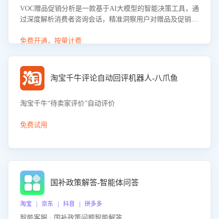
VOC赠品促销分析是一款基于AI大模型的智能决策工具，通
过深度解析消费者咨询会话，精准洞察用户对赠品及促销政
策的真实偏好与需求。该应用可识别高吸引力赠品和热门促
销诉求，帮助企业制定个性化赠品组合策略，优化资源投放
免费开通，按量计费
并淘汰低效赠品，在提升成交转化率的同时有效控制成本，
实现促销效果最大化。
淘宝千牛评论自动回评机器人-八爪鱼
淘宝千牛“待卖家评价”自动评价
免费试用
国补政策解答-智能体问答
淘宝 | 京东 | 抖音 | 拼多多
智能客服 · 国补政策问题智能解答