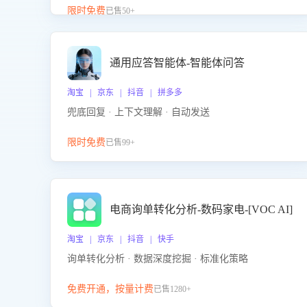
升客服售前转化率。点击 “立即开通”，快速获取影音
限时免费
已售50+
影像类目剧本，一键开启客服培训。
通用应答智能体-智能体问答
淘宝 | 京东 | 抖音 | 拼多多
兜底回复 · 上下文理解 · 自动发送
限时免费
已售99+
电商询单转化分析-数码家电-[VOC AI]
淘宝 | 京东 | 抖音 | 快手
询单转化分析 · 数据深度挖掘 · 标准化策略
免费开通，按量计费
已售1280+