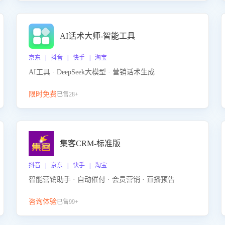
AI话术大师-智能工具
京东 | 抖音 | 快手 | 淘宝
AI工具 · DeepSeek大模型 · 营销话术生成
限时免费
已售28+
集客CRM-标准版
抖音 | 京东 | 快手 | 淘宝
智能营销助手 · 自动催付 · 会员营销 · 直播预告
咨询体验
已售99+