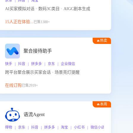
京东 | 抖音 | 淘宝
AI买家模拟对话 · 数码3C类目 · AIGC剧本生成
15人正在体验...
已售1388+
🔥热卖
聚合接待助手
快手 | 抖音 | 拼多多 | 京东 | 企业微信
跨平台聚合展示买家会话 · 场景亮灯提醒
在线订购
已售2919+
🔥本周
热门
语流Agent
 企业微信
得物 | 京东 | 抖音 | 拼多多 | 淘宝 | 小红书 | 微信小店 | 快手 | 唯品