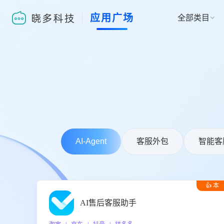
应用广场
全部类目

AI-Agent
客服外包
智能客
👍 本
周推荐
AI售后客服助手