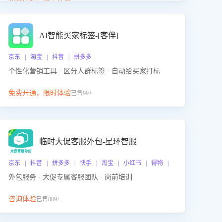
动产品迭代，从根本上降低退货率，进而降低因技术
差异或服务疏漏导致的退款率。
AI智能买家标签-[客伴]
京东 | 淘宝 | 抖音 | 拼多多
个性化营销工具 · 区分人群标签 · 自动给买家打标
免费开通，限时体验
已售99+
临时大促客服外包-星环智服
京东 | 抖音 | 拼多多 | 快手 | 淘宝 | 小红书 | 得物 | 企业微信
外包服务 · 大促专属客服团队 · 岗前培训
咨询体验
已售889+