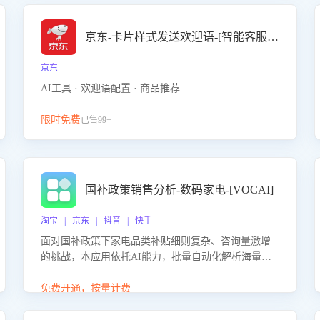
京东-卡片样式发送欢迎语-[智能客服机器人]
京东
AI工具 · 欢迎语配置 · 商品推荐
限时免费
已售99+
国补政策销售分析-数码家电-[VOCAI]
淘宝 | 京东 | 抖音 | 快手
面对国补政策下家电品类补贴细则复杂、咨询量激增
的挑战，本应用依托AI能力，批量自动化解析海量客
户会话，精准识别消费者对能以旧换新、补贴额度等
政策的关注焦点与购买意向，深度洞察决策动因。同
免费开通，按量计费
时全面评估客服团队政策解读准确性与响应效率，定
位服务薄弱环节，为企业提供数据驱动的策略优化建