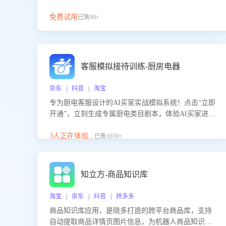
免费试用
已售99+
客服模拟接待训练-厨房电器
京东 | 抖音 | 淘宝
专为厨电客服设计的AI买家实战模拟系统！点击“立即
开通”，立刻生成专属厨电类目剧本，体验AI买家进线
咨询真实场景训练，快速掌握针对家用厨电商品的“功
能咨询”等真实场景应对技巧！
3人正在体验...
已售1659+
知立方-商品知识库
淘宝 | 京东 | 抖音 | 拼多多
商品知识库应用，是晓多打造的跨平台商品库，支持
自动提取商品详情页图片信息，为机器人商品知识问