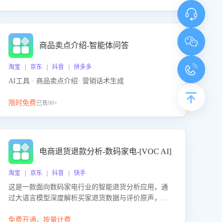
商品卖点介绍-智能体问答
淘宝 | 京东 | 抖音 | 拼多多
AI工具 · 商品卖点介绍· 营销话术生成
限时免费
已售99+
电商退货退款分析-数码家电-[VOC AI]
淘宝 | 京东 | 抖音 | 快手
这是一款面向数码家电行业的智能退货分析应用，通
过大语言模型深度解析买家退货数据与评价原声，精
准识别产品质量、描述不符、物流破损等核心退货原
因，并输出可落地的改进建议，通过挖掘用户痛点驱
免费开通，按量计费