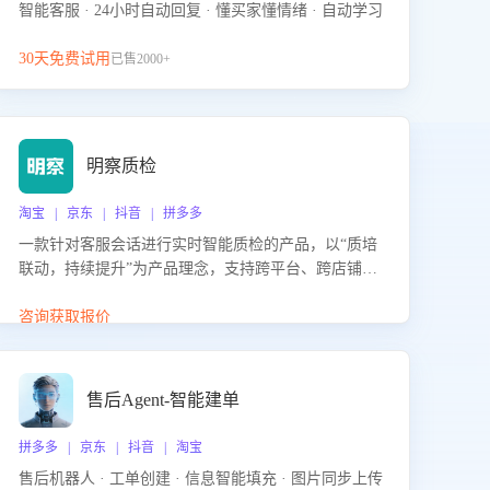
智能客服 · 24小时自动回复 · 懂买家懂情绪 · 自动学习
30天免费试用
已售2000+
明察质检
淘宝 | 京东 | 抖音 | 拼多多
一款针对客服会话进行实时智能质检的产品，以“质培
联动，持续提升”为产品理念，支持跨平台、跨店铺的
全面、实时、智能化质检，并根据质检结果形成质培
联动，持续提升客服团队的销服能力。
咨询获取报价
售后Agent-智能建单
拼多多 | 京东 | 抖音 | 淘宝
售后机器人 · 工单创建 · 信息智能填充 · 图片同步上传