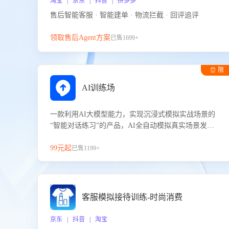
淘宝 | 京东 | 抖音 | 拼多多
售后智能客服 · 智能建单 · 物流拦截 · 回评追评
领取售后Agent方案
已售1699+
⏰ 限
时试用
AI训练场
一款利用AI大模型能力，实现沉浸式模拟实战场景的
“智能对话练习”的产品，AI全自动模拟真实场景发生
的对话，企业可以帮助员工提升客服接待技巧，持续
提升客服团队的销服能力。
99元起
已售1199+
客服模拟接待训练-时尚消费
京东 | 抖音 | 淘宝