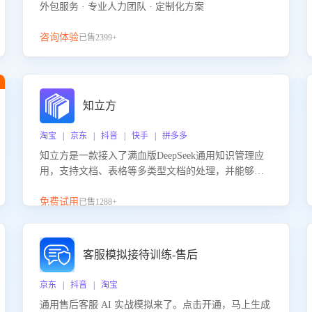
外包服务 · 专业人力团队 · 定制化方案
咨询体验
已售2399+
知立方
淘宝 | 京东 | 抖音 | 快手 | 拼多多
知立方是一款接入了满血版DeepSeek通用知识管理应
用，支持文档、表格等多类型文档的处理，并能够基
于满血版DeepSeek做知识应答。它能够为多种应用场
景提供强大的知识支持，帮助用户高效管理和利用知
免费试用
已售1288+
识资源。通过该产品，用户可以轻松实现文档的上
传、分类、检索，提升知识管理的智能化水平。
客服模拟接待训练-售后
京东 | 抖音 | 淘宝
通用售后客服 AI 实战模拟来了。点击开通，马上生成