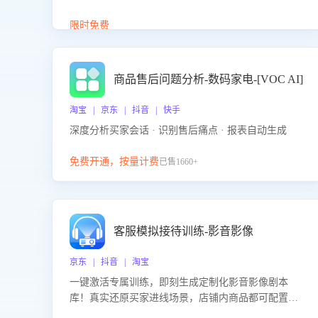
答、商品卖点介绍等智能体提供完整、全面、准确的
商品知识。
限时免费
商品售后问题分析-数码家电-[VOC AI]
淘宝 | 京东 | 抖音 | 快手
深度分析买家会话 · 识别售后痛点 · 报表自动生成
免费开通，按量计费
已售1660+
客服模拟接待训练-影音影像
京东 | 抖音 | 淘宝
一键激活专属训练，即刻生成定制化影音影像剧本
库！真实还原买家进线场景，店铺内商品都可配置到
剧本中进行针对性训练，加强商品知识解答能力，提