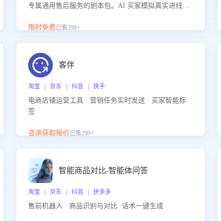
专属通用售后服务的剧本包。AI 买家模拟真实进线咨
询，带您的客服团队进行沉浸式训练，快速吃透功能
咨询等售后场景的应对要点，轻松提升服务能力。
限时免费
已售299+
客伴
淘宝 | 京东 | 抖音 | 快手
电商店铺运营工具 · 营销任务实时发送 · 买家智能标
签
咨询获取报价
已售299+
智能商品对比-智能体问答
淘宝 | 京东 | 抖音 | 拼多多
售前机器人 · 商品识别与对比 ·话术一键生成