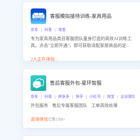
客服模拟接待训练-家具用品
京东 | 抖音 | 淘宝
专为家具用品类目客服团队量身打造的高效AI训练工
具。点击“立即开通”，即可获取适配家居商品的定制
化训练，开启模拟真实客户对话的演练。针对性提升
客服在家具用品功能、尺寸参数咨询等高频场景下的
2人正在体验...
专业应对能力。
售后客服外包-星环智服
京东 | 抖音 | 拼多多 | 快手 | 小红书 | 淘宝 | 企业微信
外包服务 · 售后专属客服团队 · 工单高效处理
咨询体验
已售1500+