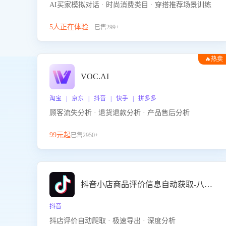
AI买家模拟对话 · 时尚消费类目 · 穿搭推荐场景训练
5人正在体验...
已售299+
🔥热卖
VOC.AI
淘宝 | 京东 | 抖音 | 快手 | 拼多多
顾客流失分析 · 退货退款分析 · 产品售后分析
99元起
已售2950+
抖音小店商品评价信息自动获取-八爪鱼
抖音
抖店评价自动爬取 · 极速导出 · 深度分析