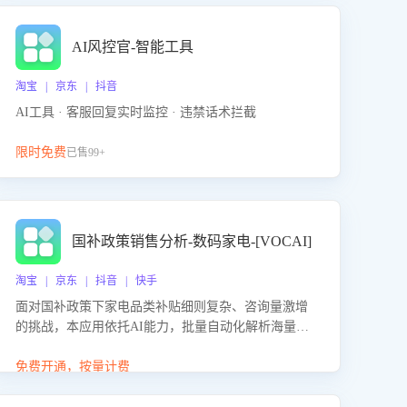
AI风控官-智能工具
淘宝 | 京东 | 抖音
AI工具 · 客服回复实时监控 · 违禁话术拦截
限时免费
已售99+
国补政策销售分析-数码家电-[VOCAI]
淘宝 | 京东 | 抖音 | 快手
面对国补政策下家电品类补贴细则复杂、咨询量激增
的挑战，本应用依托AI能力，批量自动化解析海量客
户会话，精准识别消费者对能以旧换新、补贴额度等
政策的关注焦点与购买意向，深度洞察决策动因。同
免费开通，按量计费
时全面评估客服团队政策解读准确性与响应效率，定
位服务薄弱环节，为企业提供数据驱动的策略优化建