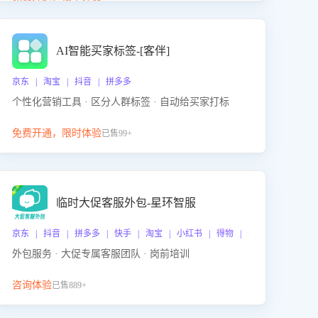
动产品迭代，从根本上降低退货率，进而降低因技术
差异或服务疏漏导致的退款率。
AI智能买家标签-[客伴]
京东 | 淘宝 | 抖音 | 拼多多
个性化营销工具 · 区分人群标签 · 自动给买家打标
免费开通，限时体验
已售99+
临时大促客服外包-星环智服
京东 | 抖音 | 拼多多 | 快手 | 淘宝 | 小红书 | 得物 | 企业微信
外包服务 · 大促专属客服团队 · 岗前培训
咨询体验
已售889+