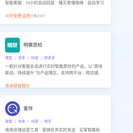
智能客服 · 24小时自动回复 · 懂买家懂情绪 · 自动学习
30天免费试用
已售2000+
明察质检
淘宝 | 京东 | 抖音 | 拼多多
一款针对客服会话进行实时智能质检的产品，以“质培
联动，持续提升”为产品理念，支持跨平台、跨店铺的
全面、实时、智能化质检，并根据质检结果形成质培
联动，持续提升客服团队的销服能力。
咨询获取报价
客伴
淘宝 | 京东 | 抖音 | 快手
电商店铺运营工具 · 营销任务实时发送 · 买家智能标