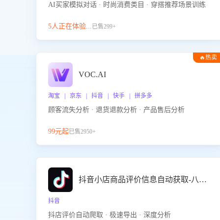
AI买家模拟对话 · 时尚消费类目 · 穿搭推荐场景训练
5人正在体验...
已售299+
🔥热卖
VOC.AI
淘宝 | 京东 | 抖音 | 快手 | 拼多多
顾客流失分析 · 退货退款分析 · 产品售后分析
99元起
已售2950+
抖音小店商品评价信息自动获取-八爪鱼
抖音
抖店评价自动爬取 · 极速导出 · 深度分析