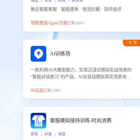
淘宝 | 京东 | 抖音 | 拼多多
售后智能客服 · 智能建单 · 物流拦截 · 回评追评
领取售后Agent方案
已售1699+
⏰ 限
时试用
AI训练场
一款利用AI大模型能力，实现沉浸式模拟实战场景的
“智能对话练习”的产品，AI全自动模拟真实场景发生
的对话，企业可以帮助员工提升客服接待技巧，持续
提升客服团队的销服能力。
99元起
已售1199+
客服模拟接待训练-时尚消费
京东 | 抖音 | 淘宝