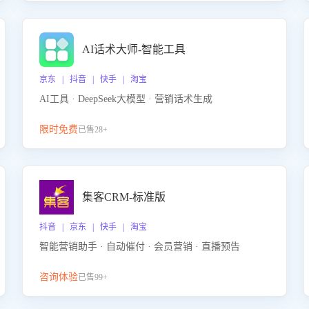
AI话术大师-智能工具
京东 | 抖音 | 快手 | 淘宝
AI工具 · DeepSeek大模型 · 营销话术生成
限时免费
已售28+
集客CRM-标准版
抖音 | 京东 | 快手 | 淘宝
智能营销助手 · 自动催付 · 会员营销 · 直播预告
咨询体验
已售99+