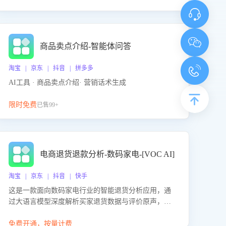
商品卖点介绍-智能体问答
淘宝 | 京东 | 抖音 | 拼多多
AI工具 · 商品卖点介绍· 营销话术生成
限时免费
已售99+
电商退货退款分析-数码家电-[VOC AI]
淘宝 | 京东 | 抖音 | 快手
这是一款面向数码家电行业的智能退货分析应用，通
过大语言模型深度解析买家退货数据与评价原声，精
准识别产品质量、描述不符、物流破损等核心退货原
因，并输出可落地的改进建议，通过挖掘用户痛点驱
免费开通，按量计费