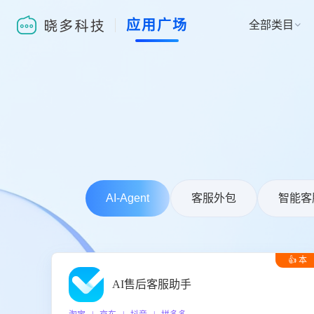
应用广场
全部类目

AI-Agent
客服外包
智能客
👍 本
周推荐
AI售后客服助手