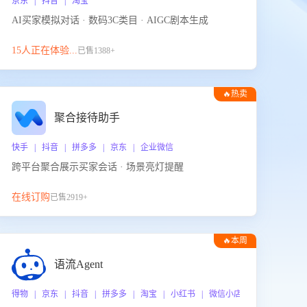
京东 | 抖音 | 淘宝
AI买家模拟对话 · 数码3C类目 · AIGC剧本生成
15人正在体验...
已售1388+
🔥热卖
聚合接待助手
快手 | 抖音 | 拼多多 | 京东 | 企业微信
跨平台聚合展示买家会话 · 场景亮灯提醒
在线订购
已售2919+
🔥本周
热门
语流Agent
 企业微信
得物 | 京东 | 抖音 | 拼多多 | 淘宝 | 小红书 | 微信小店 | 快手 | 唯品