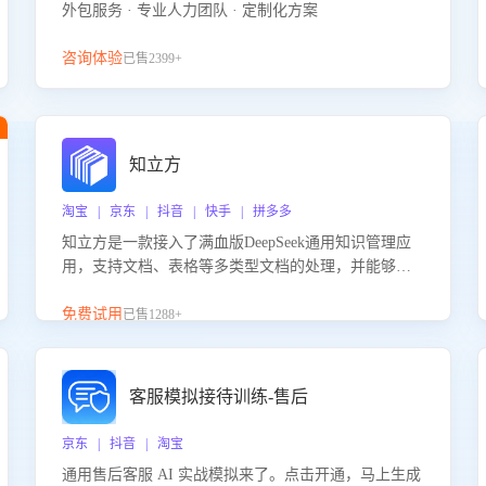
外包服务 · 专业人力团队 · 定制化方案
咨询体验
已售2399+
知立方
淘宝 | 京东 | 抖音 | 快手 | 拼多多
知立方是一款接入了满血版DeepSeek通用知识管理应
用，支持文档、表格等多类型文档的处理，并能够基
于满血版DeepSeek做知识应答。它能够为多种应用场
景提供强大的知识支持，帮助用户高效管理和利用知
免费试用
已售1288+
识资源。通过该产品，用户可以轻松实现文档的上
传、分类、检索，提升知识管理的智能化水平。
客服模拟接待训练-售后
京东 | 抖音 | 淘宝
通用售后客服 AI 实战模拟来了。点击开通，马上生成