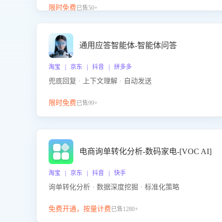
升客服售前转化率。点击 “立即开通”，快速获取影音
限时免费
已售50+
影像类目剧本，一键开启客服培训。
通用应答智能体-智能体问答
淘宝 | 京东 | 抖音 | 拼多多
兜底回复 · 上下文理解 · 自动发送
限时免费
已售99+
电商询单转化分析-数码家电-[VOC AI]
淘宝 | 京东 | 抖音 | 快手
询单转化分析 · 数据深度挖掘 · 标准化策略
免费开通，按量计费
已售1280+