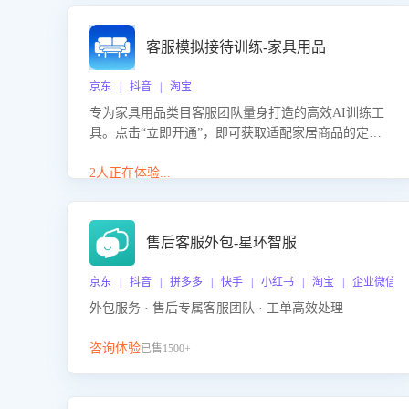
客服模拟接待训练-家具用品
京东 | 抖音 | 淘宝
专为家具用品类目客服团队量身打造的高效AI训练工
具。点击“立即开通”，即可获取适配家居商品的定制
化训练，开启模拟真实客户对话的演练。针对性提升
客服在家具用品功能、尺寸参数咨询等高频场景下的
2人正在体验...
专业应对能力。
售后客服外包-星环智服
京东 | 抖音 | 拼多多 | 快手 | 小红书 | 淘宝 | 企业微信
外包服务 · 售后专属客服团队 · 工单高效处理
咨询体验
已售1500+