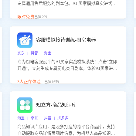
专属通用售后服务的剧本包。AI 买家模拟真实进线咨
询，带您的客服团队进行沉浸式训练，快速吃透功能
咨询等售后场景的应对要点，轻松提升服务能力。
限时免费
已售299+
客服模拟接待训练-厨房电器
京东 | 抖音 | 淘宝
专为厨电客服设计的AI买家实战模拟系统！点击“立即
开通”，立刻生成专属厨电类目剧本，体验AI买家进线
咨询真实场景训练，快速掌握针对家用厨电商品的“功
能咨询”等真实场景应对技巧！
3人正在体验...
已售1659+
知立方-商品知识库
淘宝 | 京东 | 抖音 | 拼多多
商品知识库应用，是晓多打造的跨平台商品库，支持
自动提取商品详情页图片信息，为机器人商品知识问