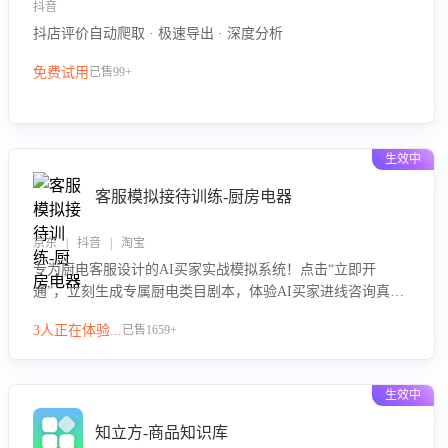
抖音
抖店评价自动爬取 · 极速导出 · 深度分析
免费试用
已售99+
生效中
客服模拟接待训练-厨房电器
京东 | 抖音 | 淘宝
专为厨电客服设计的AI买家实战模拟系统！点击“立即开
通”，立刻生成专属厨电类目剧本，体验AI买家进线咨询真实
场景训练，快速掌握针对家用厨电商品的“功能咨询”等真实场
3人正在体验...
已售1659+
景应对技巧！
生效中
知立方-商品知识库