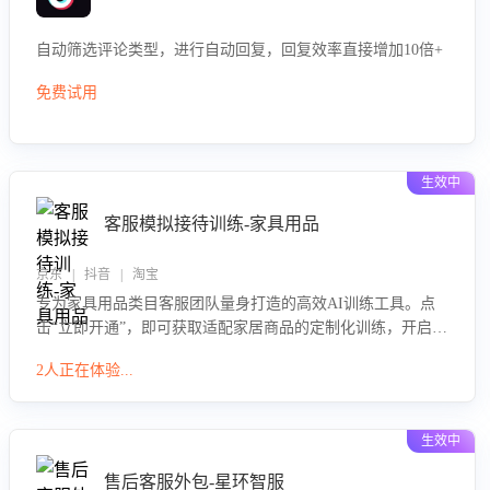
自动筛选评论类型，进行自动回复，回复效率直接增加10倍+
免费试用
生效中
客服模拟接待训练-家具用品
京东 | 抖音 | 淘宝
专为家具用品类目客服团队量身打造的高效AI训练工具。点
击“立即开通”，即可获取适配家居商品的定制化训练，开启模
拟真实客户对话的演练。针对性提升客服在家具用品功能、
2人正在体验...
尺寸参数咨询等高频场景下的专业应对能力。
生效中
售后客服外包-星环智服