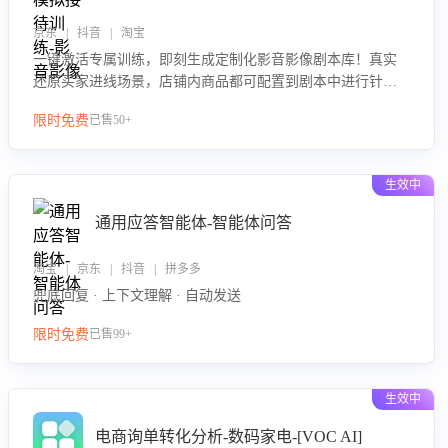
京东 | 抖音 | 淘宝
一键激活专属训练，即刻生成定制化影音影像剧本库！真实
还原买家进线场景，店铺内商品都可配置到剧本中进行针对
性训练，加强商品知识解答能力，提升客服售前转化率。点
限时免费
已售50+
击 “立即开通”，快速获取影音影像类目剧本，一键开启客服
培训。
生效中
通用应答智能体-智能体问答
淘宝 | 京东 | 抖音 | 拼多多
兜底回复 · 上下文理解 · 自动发送
限时免费
已售99+
生效中
电商询单转化分析-数码家电-[VOC AI]