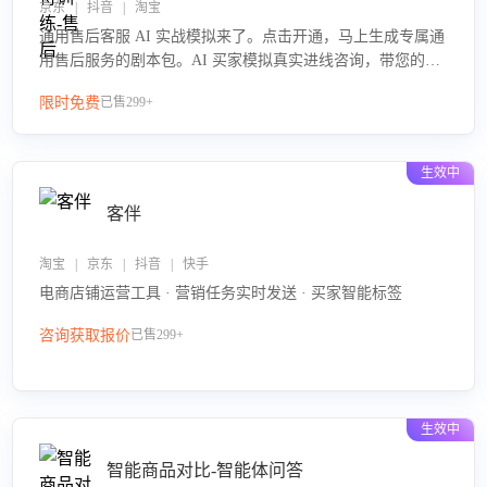
京东 | 抖音 | 淘宝
通用售后客服 AI 实战模拟来了。点击开通，马上生成专属通
用售后服务的剧本包。AI 买家模拟真实进线咨询，带您的客
服团队进行沉浸式训练，快速吃透功能咨询等售后场景的应
限时免费
已售299+
对要点，轻松提升服务能力。
生效中
客伴
淘宝 | 京东 | 抖音 | 快手
电商店铺运营工具 · 营销任务实时发送 · 买家智能标签
咨询获取报价
已售299+
生效中
智能商品对比-智能体问答