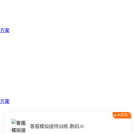
方案
方案
🔥本周热门
客服模拟接待训练-数码3C