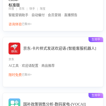
抖音 | 京东 | 快手 | 淘宝
智能营销助手 · 自动催付 · 会员营销 · 直播预告
咨询体验
已售99+
生效中
京东-卡片样式发送欢迎语-[智能客服机器人]
京东
AI工具 · 欢迎语配置 · 商品推荐
限时免费
已售99+
生效中
国补政策销售分析-数码家电-[VOCAI]