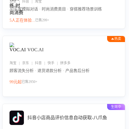
京东 | 抖音 | 淘宝
AI买家模拟对话 · 时尚消费类目 · 穿搭推荐场景训练
5人正在体验...
已售299+
🔥热卖
VOC.AI
淘宝 | 京东 | 抖音 | 快手 | 拼多多
顾客流失分析 · 退货退款分析 · 产品售后分析
99元起
已售2950+
生效中
抖音小店商品评价信息自动获取-八爪鱼