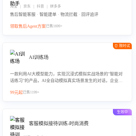
淘宝 | 京东 | 抖音 | 拼多多
售后智能客服 · 智能建单 · 物流拦截 · 回评追评
领取售后Agent方案
已售1699+
⏰ 限时试
用
AI训练场
一款利用AI大模型能力，实现沉浸式模拟实战场景的“智能对
话练习”的产品，AI全自动模拟真实场景发生的对话，企业可
以帮助员工提升客服接待技巧，持续提升客服团队的销服能
99元起
已售1199+
力。
生效中
客服模拟接待训练-时尚消费