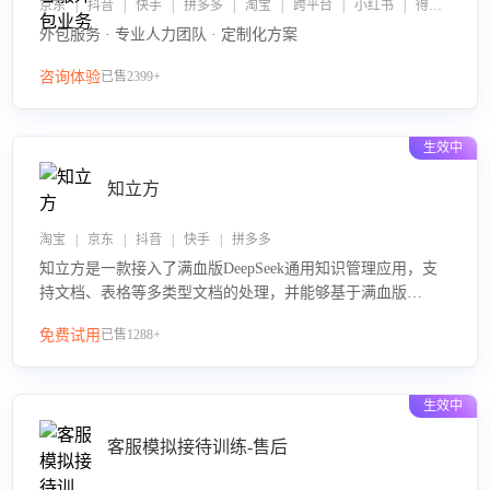
京东 | 抖音 | 快手 | 拼多多 | 淘宝 | 跨平台 | 小红书 | 得物 | 企业微信
外包服务 · 专业人力团队 · 定制化方案
咨询体验
已售2399+
生效中
知立方
淘宝 | 京东 | 抖音 | 快手 | 拼多多
知立方是一款接入了满血版DeepSeek通用知识管理应用，支
持文档、表格等多类型文档的处理，并能够基于满血版
DeepSeek做知识应答。它能够为多种应用场景提供强大的知
免费试用
已售1288+
识支持，帮助用户高效管理和利用知识资源。通过该产品，
用户可以轻松实现文档的上传、分类、检索，提升知识管理
的智能化水平。
生效中
客服模拟接待训练-售后