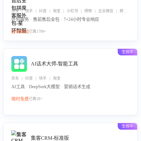
京东 | 快手 | 抖音 | 淘宝 | 小红书 | 得物 | 企业微信 | 跨平台
外包服务 · 售前售后全包 · 7×24小时专业响应
咨询体验
已售1799+
生效中
AI话术大师-智能工具
京东 | 抖音 | 快手 | 淘宝
AI工具 · DeepSeek大模型 · 营销话术生成
限时免费
已售28+
生效中
集客CRM-标准版