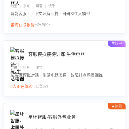
淘宝 | 京东 | 抖音 | 快手
智能客服 · 上下文理解回复 · 自研XPT大模型
咨询获取报价
已售5999+
生效中
客服模拟接待训练-生活电器
京东 | 抖音 | 淘宝
AI买家模拟对话 · 生活电器类目 · 故障排查场景训练
8人正在体验...
已售599+
🔥热卖
星环智服-客服外包业务