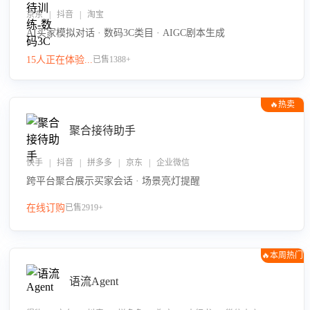
京东 | 抖音 | 淘宝
AI买家模拟对话 · 数码3C类目 · AIGC剧本生成
15人正在体验...
已售1388+
🔥热卖
聚合接待助手
快手 | 抖音 | 拼多多 | 京东 | 企业微信
跨平台聚合展示买家会话 · 场景亮灯提醒
在线订购
已售2919+
🔥本周热门
语流Agent