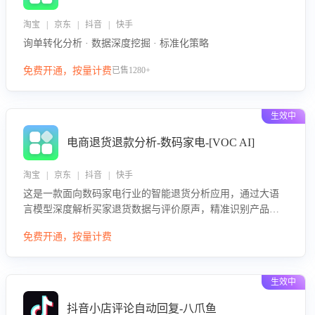
淘宝 | 京东 | 抖音 | 快手
询单转化分析 · 数据深度挖掘 · 标准化策略
免费开通，按量计费
已售1280+
生效中
电商退货退款分析-数码家电-[VOC AI]
淘宝 | 京东 | 抖音 | 快手
这是一款面向数码家电行业的智能退货分析应用，通过大语
言模型深度解析买家退货数据与评价原声，精准识别产品质
量、描述不符、物流破损等核心退货原因，并输出可落地的
免费开通，按量计费
改进建议，通过挖掘用户痛点驱动产品迭代，从根本上降低
退货率，进而降低因技术差异或服务疏漏导致的退款率。
生效中
抖音小店评论自动回复-八爪鱼