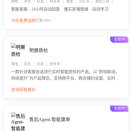
得物 | 京东 | 抖音 | 拼多多 | 淘宝 | 小红书 | 微信小店 | 快手 | 唯品会
智能客服 · 24小时自动回复 · 懂买家懂情绪 · 自动学习
30天免费试用
已售2000+
生效中
明察质检
淘宝 | 京东 | 抖音 | 拼多多
一款针对客服会话进行实时智能质检的产品，以“质培联动，
持续提升”为产品理念，支持跨平台、跨店铺的全面、实时、
智能化质检，并根据质检结果形成质培联动，持续提升客服
咨询获取报价
团队的销服能力。
生效中
售后Agent-智能建单