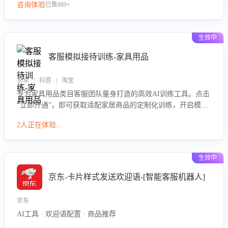
咨询体验
已售889+
生效中
客服模拟接待训练-家具用品
京东 | 抖音 | 淘宝
专为家具用品类目客服团队量身打造的高效AI训练工具。点击
“立即开通”，即可获取适配家居商品的定制化训练，开启模拟
真实客户对话的演练。针对性提升客服在家具用品功能、尺寸
2人正在体验...
参数咨询等高频场景下的专业应对能力。
生效中
京东-卡片样式发送欢迎语-[智能客服机器人]
京东
AI工具 · 欢迎语配置 · 商品推荐