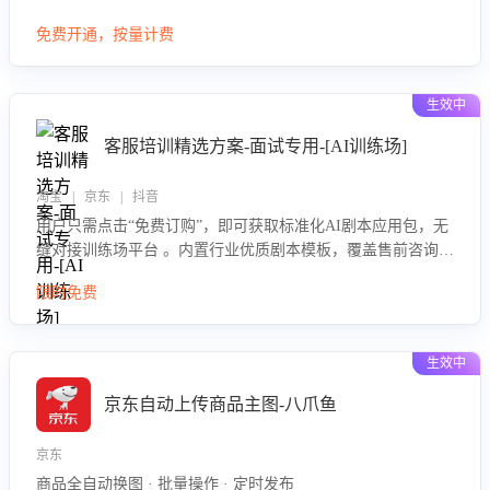
大模型，自动评估客服挽回效果，输出优化策略，助力商家降
免费开通，按量计费
低退款率，提升售后效率。
生效中
客服培训精选方案-面试专用-[AI训练场]
淘宝 | 京东 | 抖音
用户只需点击“免费订购”，即可获取标准化AI剧本应用包，无
缝对接训练场平台 。内置行业优质剧本模板，覆盖售前咨询、
售后处理等全场景，消除复杂部署流程，节省90%的初始化时
限时免费
间，助力企业快速启动智能客服训练
生效中
京东自动上传商品主图-八爪鱼
京东
商品全自动换图 · 批量操作 · 定时发布