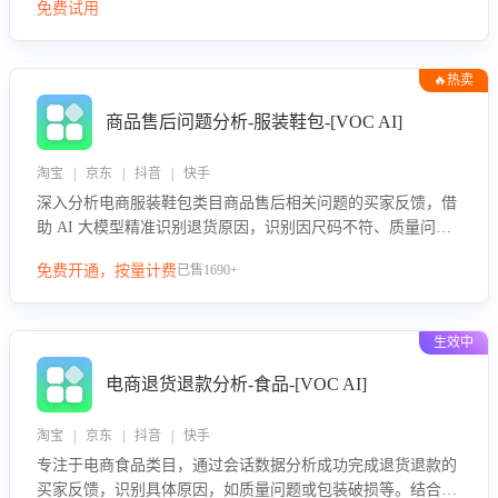
免费试用
🔥热卖
商品售后问题分析-服装鞋包-[VOC AI]
淘宝 | 京东 | 抖音 | 快手
深入分析电商服装鞋包类目商品售后相关问题的买家反馈，借
助 AI 大模型精准识别退货原因，识别因尺码不符、质量问题
等导致的退货原因，给出全方位优化产品与服务的建议，助力
免费开通，按量计费
已售1690+
商家优化产品或服务，实现销售额的显著提升。
生效中
电商退货退款分析-食品-[VOC AI]
淘宝 | 京东 | 抖音 | 快手
专注于电商食品类目，通过会话数据分析成功完成退货退款的
买家反馈，识别具体原因，如质量问题或包装破损等。结合AI