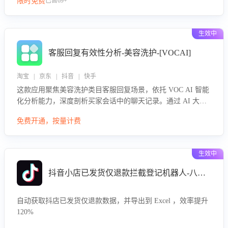
限时免费
已售69+
生效中
客服回复有效性分析-美容洗护-[VOCAI]
淘宝 | 京东 | 抖音 | 快手
这款应用聚焦美容洗护类目客服回复场景，依托 VOC AI 智能
化分析能力，深度剖析买家会话中的聊天记录。通过 AI 大模
型精准定位客服在不同场景的理解与回应难点，评判解答的有
免费开通，按量计费
效性与完整性，输出针对性改进策略，助力商家快速优化快捷
话术，提升客服接待响应率与服务质量。
生效中
抖音小店已发货仅退款拦截登记机器人-八爪鱼
自动获取抖店已发货仅退款数据，并导出到 Excel ，效率提升
120%