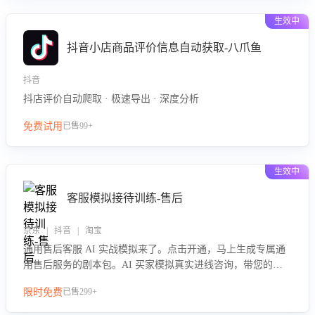
生效中
抖音小店商品评价信息自动获取-八爪鱼
抖音
抖店评价自动爬取 · 极速导出 · 深度分析
免费试用
已售99+
生效中
客服模拟接待训练-售后
京东 | 抖音 | 淘宝
通用售后客服 AI 实战模拟来了。点击开通，马上生成专属通
用售后服务的剧本包。AI 买家模拟真实进线咨询，带您的客
服团队进行沉浸式训练，快速吃透功能咨询等售后场景的应对
限时免费
已售299+
要点，轻松提升服务能力。