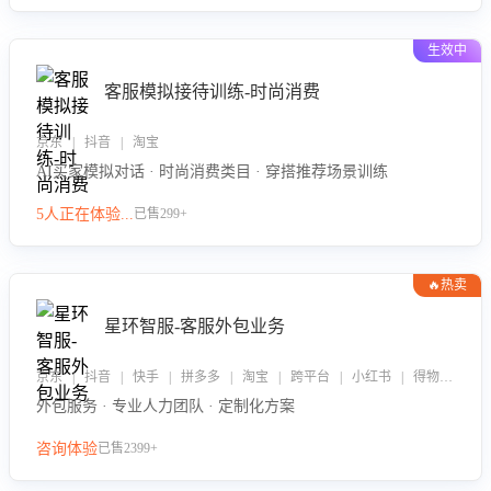
生效中
客服模拟接待训练-时尚消费
京东 | 抖音 | 淘宝
AI买家模拟对话 · 时尚消费类目 · 穿搭推荐场景训练
5人正在体验...
已售299+
🔥热卖
星环智服-客服外包业务
京东 | 抖音 | 快手 | 拼多多 | 淘宝 | 跨平台 | 小红书 | 得物 | 企业微信
外包服务 · 专业人力团队 · 定制化方案
咨询体验
已售2399+