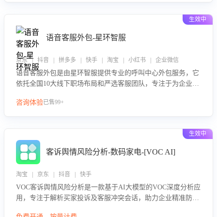
性与响应效率，定位服务薄弱环节，为企业提供数据驱动的策
略优化建议与培训支持，助力提升政策响应速度、客服转化能
生效中
力及销售业绩。
语音客服外包-星环智服
京东 | 抖音 | 拼多多 | 快手 | 淘宝 | 小红书 | 企业微信
语音客服外包是由星环智服提供专业的呼叫中心外包服务，它
依托全国10大线下职场布局和严选客服团队，专注于为企业提
供高效的语音呼叫解决方案。这项服务旨在通过专业的客服团
咨询体验
已售99+
队和智能工具提升语音客服服务效率和质量，帮助企业实现降
本增效。
生效中
客诉舆情风险分析-数码家电-[VOC AI]
淘宝 | 京东 | 抖音 | 快手
VOC客诉舆情风险分析是一款基于AI大模型的VOC深度分析应
用，专注于解析买家投诉及客服冲突会话，助力企业精准防控
舆情风险。该产品通过智能定位高风险会话、精准判别客户情
免费开通，按量计费