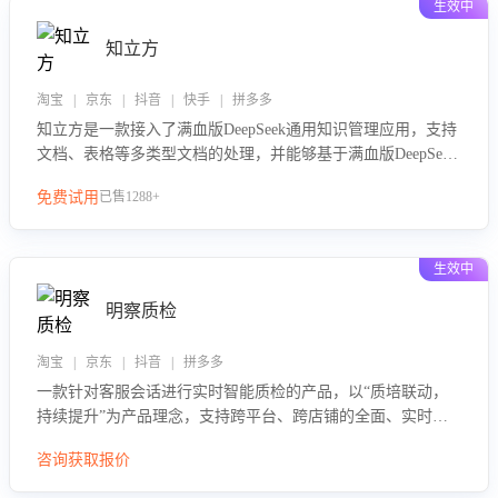
生效中
知立方
淘宝 | 京东 | 抖音 | 快手 | 拼多多
知立方是一款接入了满血版DeepSeek通用知识管理应用，支持
文档、表格等多类型文档的处理，并能够基于满血版DeepSeek
做知识应答。它能够为多种应用场景提供强大的知识支持，帮
免费试用
已售1288+
助用户高效管理和利用知识资源。通过该产品，用户可以轻松
实现文档的上传、分类、检索，提升知识管理的智能化水平。
生效中
明察质检
淘宝 | 京东 | 抖音 | 拼多多
一款针对客服会话进行实时智能质检的产品，以“质培联动，
持续提升”为产品理念，支持跨平台、跨店铺的全面、实时、
智能化质检，并根据质检结果形成质培联动，持续提升客服团
咨询获取报价
队的销服能力。