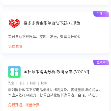
生效中
拼多多资金账单自动下载-八爪鱼
实时自动下载账单、整理、发送，效率提升90%
免费试用
生效中
国补政策销售分析-数码家电-[VOCAI]
淘宝 | 京东 | 抖音 | 快手
面对国补政策下家电品类补贴细则复杂、咨询量激增的挑战，
本应用依托AI能力，批量自动化解析海量客户会话，精准识别
消费者对能以旧换新、补贴额度等政策的关注焦点与购买意
免费开通，按量计费
向，深度洞察决策动因。同时全面评估客服团队政策解读准确