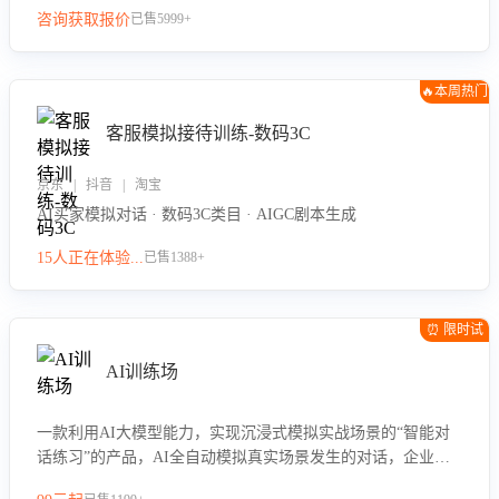
咨询获取报价
已售5999+
🔥本周热门
客服模拟接待训练-数码3C
京东 | 抖音 | 淘宝
AI买家模拟对话 · 数码3C类目 · AIGC剧本生成
15人正在体验...
已售1388+
⏰ 限时试
用
AI训练场
一款利用AI大模型能力，实现沉浸式模拟实战场景的“智能对
话练习”的产品，AI全自动模拟真实场景发生的对话，企业可
以帮助员工提升客服接待技巧，持续提升客服团队的销服能