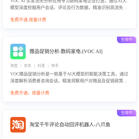
VOC AI 买家流失分析应用专为数码家电企业打造，通过AI大
模型深度挖掘用户会话、评论及行为数据，精准识别高流失风
险客户，并定位流失原因：包括产品质量缺陷、售后响应延
免费开通,按量计费
迟、竞品价格冲击等。系统自动输出可落地的挽回策略，迅速
同步到店铺运营团队。
生效中
赠品促销分析-数码家电-[VOC AI]
淘宝 | 京东 | 抖音 | 快手
VOC赠品促销分析是一款基于AI大模型的智能决策工具，通过
深度解析消费者咨询会话，精准洞察用户对赠品及促销政策的
真实偏好与需求。该应用可识别高吸引力赠品和热门促销诉
免费开通，按量计费
求，帮助企业制定个性化赠品组合策略，优化资源投放并淘汰
低效赠品，在提升成交转化率的同时有效控制成本，实现促销
效果最大化。
生效中
淘宝千牛评论自动回评机器人-八爪鱼