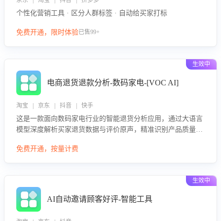
京东 | 淘宝 | 抖音 | 拼多多
个性化营销工具 · 区分人群标签 · 自动给买家打标
免费开通，限时体验
已售99+
生效中
电商退货退款分析-数码家电-[VOC AI]
淘宝 | 京东 | 抖音 | 快手
这是一款面向数码家电行业的智能退货分析应用，通过大语言
模型深度解析买家退货数据与评价原声，精准识别产品质量、
描述不符、物流破损等核心退货原因，并输出可落地的改进建
免费开通，按量计费
议，通过挖掘用户痛点驱动产品迭代，从根本上降低退货率，
进而降低因技术差异或服务疏漏导致的退款率。
生效中
AI自动邀请顾客好评-智能工具