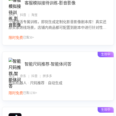
客服模拟接待训练-影音影像
京东 | 抖音 | 淘宝
一键激活专属训练，即刻生成定制化影音影像剧本库！真实还
原买家进线场景，店铺内商品都可配置到剧本中进行针对性训
练，加强商品知识解答能力，提升客服售前转化率。点击 “立
限时免费
已售50+
即开通”，快速获取影音影像类目剧本，一键开启客服培训。
生效中
智能尺码推荐-智能体问答
淘宝 | 京东 | 抖音 | 拼多多
售前机器人 · 尺码推荐 · 自动生成
限时免费
已售1230+
生效中