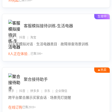
99元起
已售1199+
力。
生效中
客服模拟接待训练-生活电器
京东 | 抖音 | 淘宝
AI买家模拟对话 · 生活电器类目 · 故障排查场景训练
8人正在体验...
已售599+
🔥热卖
聚合接待助手
快手 | 抖音 | 拼多多 | 京东 | 企业微信
跨平台聚合展示买家会话 · 场景亮灯提醒
在线订购
已售2919+