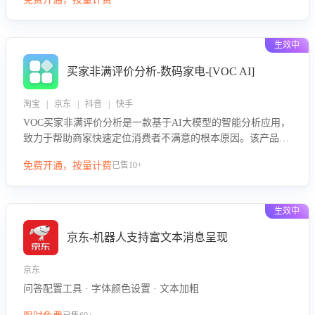
绪、归因争议根源，并客观评估客服应对合理性与成效。系统
可自动生成针对性改进策略，包括沟通话术优化、流程规范及
部门协同建议，从而提升客服团队舆情应对能力，阻断差评扩
生效中
散，维护品牌声誉，实现客户满意度的持续提升。
买家非满评价分析-数码家电-[VOC AI]
淘宝 | 京东 | 抖音 | 快手
VOC买家非满评价分析是一款基于AI大模型的智能分析应用，
致力于帮助商家快速定位消费者不满意的根本原因。该产品可
自动识别非满评价中的关键问题，区别问题是否属于客服原因
免费开通，按量计费
已售10+
或其它部门原因，明确责任归属，提供可落地的改进建议与策
略方向。通过深入挖掘会话内容，商家可针对性优化服务流
程、提升客服质量，并协同相关部门推进体验整改，有效提升
生效中
客户满意度和店铺整体服务质量。
京东-机器人支持富文本消息呈现
京东
问答配置工具 · 字体颜色设置 · 文本加粗