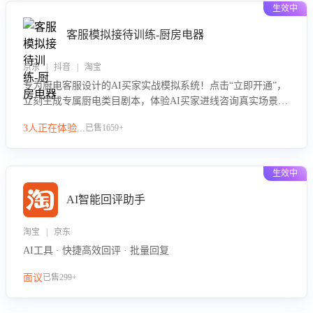
生效中
客服模拟接待训练-厨房电器
京东 | 抖音 | 淘宝
专为厨电客服设计的AI买家实战模拟系统！点击“立即开通”，
立刻生成专属厨电类目剧本，体验AI买家进线咨询真实场景训
练，快速掌握针对家用厨电商品的“功能咨询”等真实场景应对
3人正在体验...
已售1659+
技巧！
生效中
AI智能回评助手
淘宝 | 京东
AI工具 · 快捷高效回评 · 批量回复
面议
已售299+