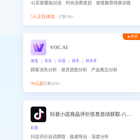
AI买家模拟对话 · 时尚消费类目 · 穿搭推荐场景训练
5人正在体验...
已售299+
🔥热卖
VOC.AI
淘宝 | 京东 | 抖音 | 快手 | 拼多多
顾客流失分析 · 退货退款分析 · 产品售后分析
99元起
已售2950+
抖音小店商品评价信息自动获取-八爪鱼
抖音
抖店评价自动爬取 · 极速导出 · 深度分析