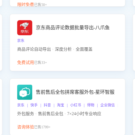
升客服售前转化率。点击 “立即开通”，快速获取影音
限时免费
已售50+
影像类目剧本，一键开启客服培训。
京东商品评论数据批量导出-八爪鱼
京东
商品评论自动导出 · 深度分析 · 全面覆盖
免费试用
已售33+
售前售后全包拼席客服外包-星环智服
京东 | 快手 | 抖音 | 淘宝 | 小红书 | 得物 | 企业微信 | 跨平台
外包服务 · 售前售后全包 · 7×24小时专业响应
咨询体验
已售1799+