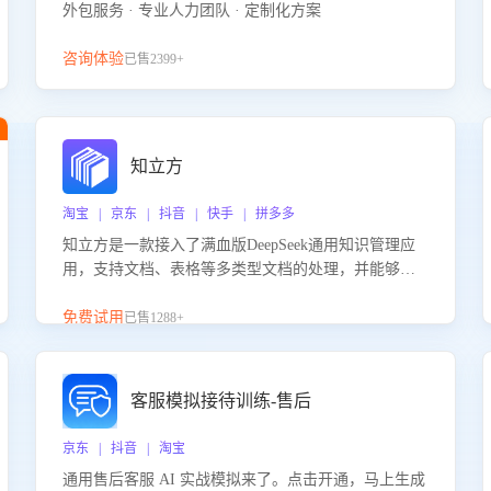
外包服务 · 专业人力团队 · 定制化方案
咨询体验
已售2399+
知立方
淘宝 | 京东 | 抖音 | 快手 | 拼多多
知立方是一款接入了满血版DeepSeek通用知识管理应
用，支持文档、表格等多类型文档的处理，并能够基
于满血版DeepSeek做知识应答。它能够为多种应用场
景提供强大的知识支持，帮助用户高效管理和利用知
免费试用
已售1288+
识资源。通过该产品，用户可以轻松实现文档的上
传、分类、检索，提升知识管理的智能化水平。
客服模拟接待训练-售后
京东 | 抖音 | 淘宝
通用售后客服 AI 实战模拟来了。点击开通，马上生成