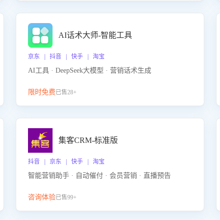
AI话术大师-智能工具
京东 | 抖音 | 快手 | 淘宝
AI工具 · DeepSeek大模型 · 营销话术生成
限时免费
已售28+
集客CRM-标准版
抖音 | 京东 | 快手 | 淘宝
智能营销助手 · 自动催付 · 会员营销 · 直播预告
咨询体验
已售99+