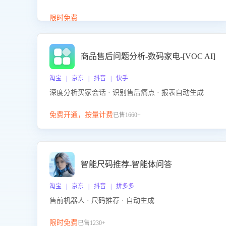
答、商品卖点介绍等智能体提供完整、全面、准确的
商品知识。
限时免费
商品售后问题分析-数码家电-[VOC AI]
淘宝 | 京东 | 抖音 | 快手
深度分析买家会话 · 识别售后痛点 · 报表自动生成
免费开通，按量计费
已售1660+
智能尺码推荐-智能体问答
淘宝 | 京东 | 抖音 | 拼多多
售前机器人 · 尺码推荐 · 自动生成
限时免费
已售1230+