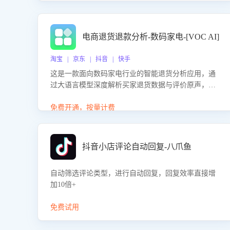
电商退货退款分析-数码家电-[VOC AI]
淘宝 | 京东 | 抖音 | 快手
这是一款面向数码家电行业的智能退货分析应用，通
过大语言模型深度解析买家退货数据与评价原声，精
准识别产品质量、描述不符、物流破损等核心退货原
因，并输出可落地的改进建议，通过挖掘用户痛点驱
免费开通，按量计费
动产品迭代，从根本上降低退货率，进而降低因技术
差异或服务疏漏导致的退款率。
抖音小店评论自动回复-八爪鱼
自动筛选评论类型，进行自动回复，回复效率直接增
加10倍+
免费试用