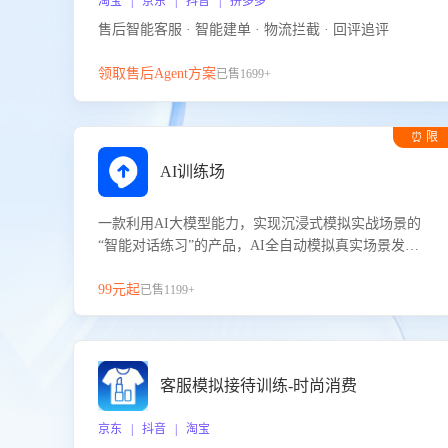
淘宝 | 京东 | 抖音 | 拼多多
售后智能客服 · 智能建单 · 物流拦截 · 回评追评
领取售后Agent方案
已售1699+
⏰ 限
时试用
AI训练场
一款利用AI大模型能力，实现沉浸式模拟实战场景的
“智能对话练习”的产品，AI全自动模拟真实场景发生
的对话，企业可以帮助员工提升客服接待技巧，持续
提升客服团队的销服能力。
99元起
已售1199+
客服模拟接待训练-时尚消费
京东 | 抖音 | 淘宝