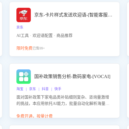
京东-卡片样式发送欢迎语-[智能客服机器人]
京东
AI工具 · 欢迎语配置 · 商品推荐
限时免费
已售99+
国补政策销售分析-数码家电-[VOCAI]
淘宝 | 京东 | 抖音 | 快手
面对国补政策下家电品类补贴细则复杂、咨询量激增
的挑战，本应用依托AI能力，批量自动化解析海量客
户会话，精准识别消费者对能以旧换新、补贴额度等
政策的关注焦点与购买意向，深度洞察决策动因。同
免费开通，按量计费
时全面评估客服团队政策解读准确性与响应效率，定
位服务薄弱环节，为企业提供数据驱动的策略优化建