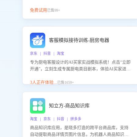
免费试用
已售99+
客服模拟接待训练-厨房电器
京东 | 抖音 | 淘宝
专为厨电客服设计的AI买家实战模拟系统！点击“立即
开通”，立刻生成专属厨电类目剧本，体验AI买家进线
咨询真实场景训练，快速掌握针对家用厨电商品的“功
能咨询”等真实场景应对技巧！
3人正在体验...
已售1659+
知立方-商品知识库
淘宝 | 京东 | 抖音 | 拼多多
商品知识库应用，是晓多打造的跨平台商品库，支持
自动提取商品详情页图片信息，为机器人商品知识问