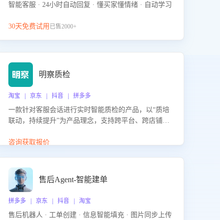
智能客服 · 24小时自动回复 · 懂买家懂情绪 · 自动学习
30天免费试用
已售2000+
明察质检
淘宝 | 京东 | 抖音 | 拼多多
一款针对客服会话进行实时智能质检的产品，以“质培
联动，持续提升”为产品理念，支持跨平台、跨店铺的
全面、实时、智能化质检，并根据质检结果形成质培
联动，持续提升客服团队的销服能力。
咨询获取报价
售后Agent-智能建单
拼多多 | 京东 | 抖音 | 淘宝
售后机器人 · 工单创建 · 信息智能填充 · 图片同步上传