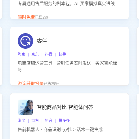
专属通用售后服务的剧本包。AI 买家模拟真实进线咨
询，带您的客服团队进行沉浸式训练，快速吃透功能
咨询等售后场景的应对要点，轻松提升服务能力。
限时免费
已售299+
客伴
淘宝 | 京东 | 抖音 | 快手
电商店铺运营工具 · 营销任务实时发送 · 买家智能标
签
咨询获取报价
已售299+
智能商品对比-智能体问答
淘宝 | 京东 | 抖音 | 拼多多
售前机器人 · 商品识别与对比 ·话术一键生成