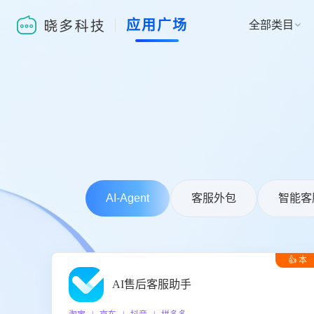
应用广场
全部类目

AI-Agent
客服外包
智能客
👍 本
周推荐
AI售后客服助手