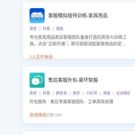
客服模拟接待训练-家具用品
京东 | 抖音 | 淘宝
专为家具用品类目客服团队量身打造的高效AI训练工
具。点击“立即开通”，即可获取适配家居商品的定制
化训练，开启模拟真实客户对话的演练。针对性提升
客服在家具用品功能、尺寸参数咨询等高频场景下的
2人正在体验...
专业应对能力。
售后客服外包-星环智服
京东 | 抖音 | 拼多多 | 快手 | 小红书 | 淘宝 | 企业微信
外包服务 · 售后专属客服团队 · 工单高效处理
咨询体验
已售1500+