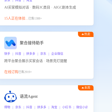
京东 | 抖音 | 淘宝
AI买家模拟对话 · 数码3C类目 · AIGC剧本生成
15人正在体验...
已售1388+
🔥热卖
聚合接待助手
快手 | 抖音 | 拼多多 | 京东 | 企业微信
跨平台聚合展示买家会话 · 场景亮灯提醒
在线订购
已售2919+
🔥本周
热门
语流Agent
 企业微信
得物 | 京东 | 抖音 | 拼多多 | 淘宝 | 小红书 | 微信小店 | 快手 | 唯品