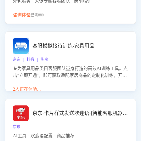
外包服务 · 大促专属客服团队 · 岗前培训
咨询体验
已售889+
客服模拟接待训练-家具用品
京东 | 抖音 | 淘宝
专为家具用品类目客服团队量身打造的高效AI训练工具。点
击“立即开通”，即可获取适配家居商品的定制化训练，开启
模拟真实客户对话的演练。针对性提升客服在家具用品功
能、尺寸参数咨询等高频场景下的专业应对能力。
2人正在体验...
京东-卡片样式发送欢迎语-[智能客服机器人]
京东
AI工具 · 欢迎语配置 · 商品推荐