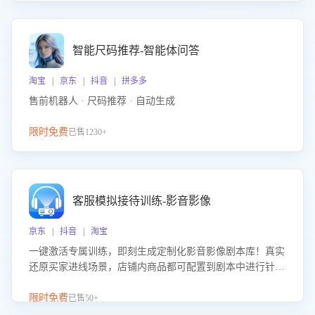
智能尺码推荐-智能体问答
淘宝 | 京东 | 抖音 | 拼多多
售前机器人 · 尺码推荐 · 自动生成
限时免费
已售1230+
客服模拟接待训练-影音影像
京东 | 抖音 | 淘宝
一键激活专属训练，即刻生成定制化影音影像剧本库！真实
还原买家进线场景，店铺内商品都可配置到剧本中进行针对
性训练，加强商品知识解答能力，提升客服售前转化率。点
击 “立即开通”，快速获取影音影像类目剧本，一键开启客服
限时免费
已售50+
培训。