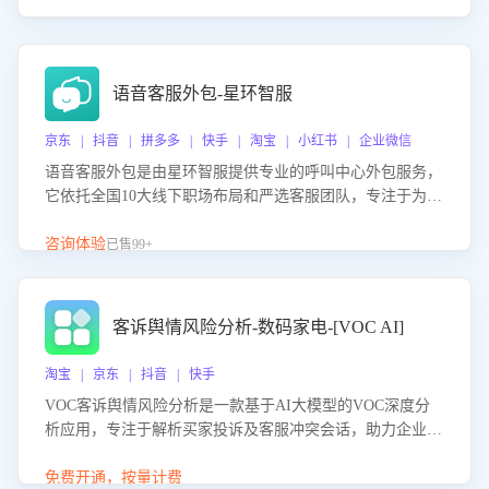
语音客服外包-星环智服
京东 | 抖音 | 拼多多 | 快手 | 淘宝 | 小红书 | 企业微信
语音客服外包是由星环智服提供专业的呼叫中心外包服务，
它依托全国10大线下职场布局和严选客服团队，专注于为企
业提供高效的语音呼叫解决方案。这项服务旨在通过专业的
客服团队和智能工具提升语音客服服务效率和质量，帮助企
咨询体验
已售99+
业实现降本增效。
客诉舆情风险分析-数码家电-[VOC AI]
淘宝 | 京东 | 抖音 | 快手
VOC客诉舆情风险分析是一款基于AI大模型的VOC深度分
析应用，专注于解析买家投诉及客服冲突会话，助力企业精
准防控舆情风险。该产品通过智能定位高风险会话、精准判
别客户情绪、归因争议根源，并客观评估客服应对合理性与
免费开通，按量计费