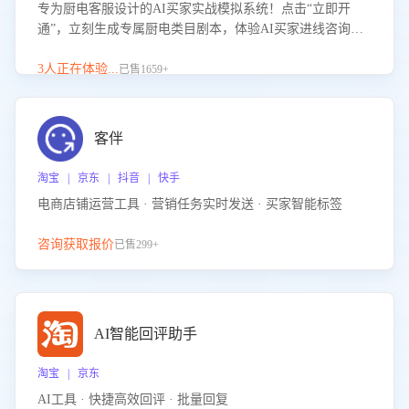
专为厨电客服设计的AI买家实战模拟系统！点击“立即开
通”，立刻生成专属厨电类目剧本，体验AI买家进线咨询真
实场景训练，快速掌握针对家用厨电商品的“功能咨询”等真
实场景应对技巧！
3人正在体验...
已售1659+
客伴
淘宝 | 京东 | 抖音 | 快手
电商店铺运营工具 · 营销任务实时发送 · 买家智能标签
咨询获取报价
已售299+
AI智能回评助手
淘宝 | 京东
AI工具 · 快捷高效回评 · 批量回复