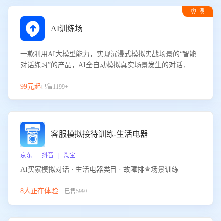
⏰ 限
时试用
AI训练场
一款利用AI大模型能力，实现沉浸式模拟实战场景的“智能
对话练习”的产品，AI全自动模拟真实场景发生的对话，企
业可以帮助员工提升客服接待技巧，持续提升客服团队的销
服能力。
99元起
已售1199+
客服模拟接待训练-生活电器
京东 | 抖音 | 淘宝
AI买家模拟对话 · 生活电器类目 · 故障排查场景训练
8人正在体验...
已售599+