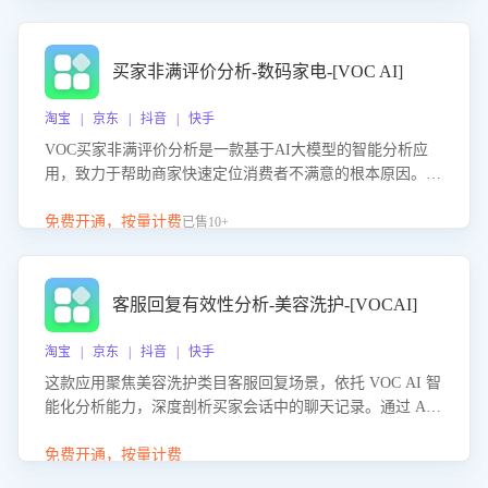
成效。系统可自动生成针对性改进策略，包括沟通话术优
化、流程规范及部门协同建议，从而提升客服团队舆情应对
能力，阻断差评扩散，维护品牌声誉，实现客户满意度的持
买家非满评价分析-数码家电-[VOC AI]
续提升。
淘宝 | 京东 | 抖音 | 快手
VOC买家非满评价分析是一款基于AI大模型的智能分析应
用，致力于帮助商家快速定位消费者不满意的根本原因。该
产品可自动识别非满评价中的关键问题，区别问题是否属于
客服原因或其它部门原因，明确责任归属，提供可落地的改
免费开通，按量计费
已售10+
进建议与策略方向。通过深入挖掘会话内容，商家可针对性
优化服务流程、提升客服质量，并协同相关部门推进体验整
改，有效提升客户满意度和店铺整体服务质量。
客服回复有效性分析-美容洗护-[VOCAI]
淘宝 | 京东 | 抖音 | 快手
这款应用聚焦美容洗护类目客服回复场景，依托 VOC AI 智
能化分析能力，深度剖析买家会话中的聊天记录。通过 AI
大模型精准定位客服在不同场景的理解与回应难点，评判解
答的有效性与完整性，输出针对性改进策略，助力商家快速
免费开通，按量计费
优化快捷话术，提升客服接待响应率与服务质量。