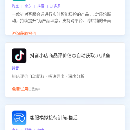
淘宝 | 京东 | 抖音 | 拼多多
一款针对客服会话进行实时智能质检的产品，以“质培联
动，持续提升”为产品理念，支持跨平台、跨店铺的全面、
实时、智能化质检，并根据质检结果形成质培联动，持续提
升客服团队的销服能力。
咨询获取报价
抖音小店商品评价信息自动获取-八爪鱼
抖音
抖店评价自动爬取 · 极速导出 · 深度分析
免费试用
已售99+
客服模拟接待训练-售后