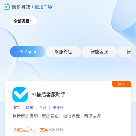
应用广场
全部类目

AI-Agent
客服外包
智能客服
智能
👍 本
周推荐
AI售后客服助手
淘宝 | 京东 | 抖音 | 拼多多
售后智能客服 · 智能建单 · 物流拦截 · 回评追评
领取售后Agent方案
已售1699+