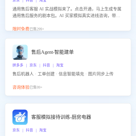
京东 | 抖音 | 淘宝
通用售后客服 AI 实战模拟来了。点击开通，马上生成专属
通用售后服务的剧本包。AI 买家模拟真实进线咨询，带您
的客服团队进行沉浸式训练，快速吃透功能咨询等售后场景
的应对要点，轻松提升服务能力。
限时免费
已售299+
售后Agent-智能建单
拼多多 | 京东 | 抖音 | 淘宝
售后机器人 · 工单创建 · 信息智能填充 · 图片同步上传
咨询体验
已售99+
客服模拟接待训练-厨房电器
京东 | 抖音 | 淘宝