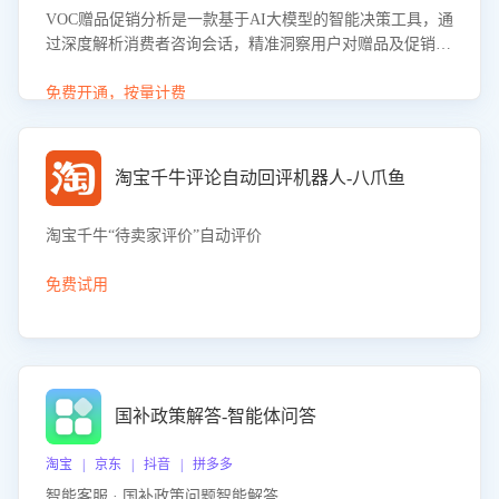
VOC赠品促销分析是一款基于AI大模型的智能决策工具，通
过深度解析消费者咨询会话，精准洞察用户对赠品及促销政
策的真实偏好与需求。该应用可识别高吸引力赠品和热门促
销诉求，帮助企业制定个性化赠品组合策略，优化资源投放
免费开通，按量计费
并淘汰低效赠品，在提升成交转化率的同时有效控制成本，
实现促销效果最大化。
淘宝千牛评论自动回评机器人-八爪鱼
淘宝千牛“待卖家评价”自动评价
免费试用
国补政策解答-智能体问答
淘宝 | 京东 | 抖音 | 拼多多
智能客服 · 国补政策问题智能解答