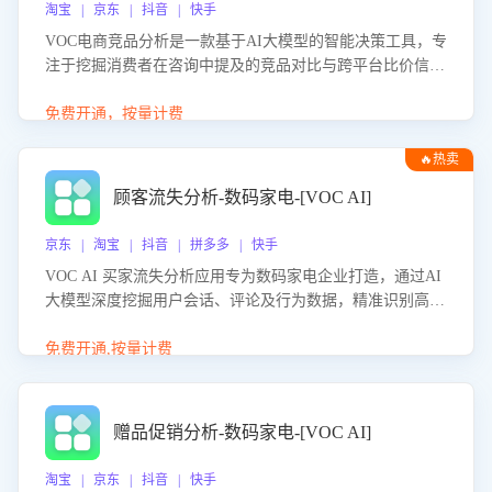
淘宝 | 京东 | 抖音 | 快手
VOC电商竞品分析是一款基于AI大模型的智能决策工具，专
注于挖掘消费者在咨询中提及的竞品对比与跨平台比价信
息。该应用能够精准识别被频繁对比的竞品品牌、咨询量、
商品信息，进行多维度交叉对比，并分析消费者的比价行
免费开通，按量计费
为。通过提供数据驱动的竞品洞察与差异化策略建议，帮助
🔥热卖
企业优化营销话术、突出产品与服务优势，有效提升咨询转
化率，避免陷入单纯价格竞争，实现精准扬长避短。
顾客流失分析-数码家电-[VOC AI]
京东 | 淘宝 | 抖音 | 拼多多 | 快手
VOC AI 买家流失分析应用专为数码家电企业打造，通过AI
大模型深度挖掘用户会话、评论及行为数据，精准识别高流
失风险客户，并定位流失原因：包括产品质量缺陷、售后响
应延迟、竞品价格冲击等。系统自动输出可落地的挽回策
免费开通,按量计费
略，迅速同步到店铺运营团队。
赠品促销分析-数码家电-[VOC AI]
淘宝 | 京东 | 抖音 | 快手