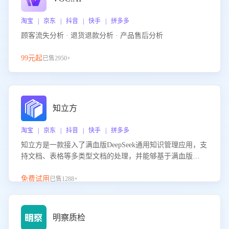
淘宝 | 京东 | 抖音 | 快手 | 拼多多
顾客流失分析 · 退货退款分析 · 产品售后分析
99元起
已售2950+
知立方
淘宝 | 京东 | 抖音 | 快手 | 拼多多
知立方是一款接入了满血版DeepSeek通用知识管理应用，支
持文档、表格等多类型文档的处理，并能够基于满血版
DeepSeek做知识应答。它能够为多种应用场景提供强大的知
识支持，帮助用户高效管理和利用知识资源。通过该产品，
免费试用
已售1288+
用户可以轻松实现文档的上传、分类、检索，提升知识管理
的智能化水平。
明察质检