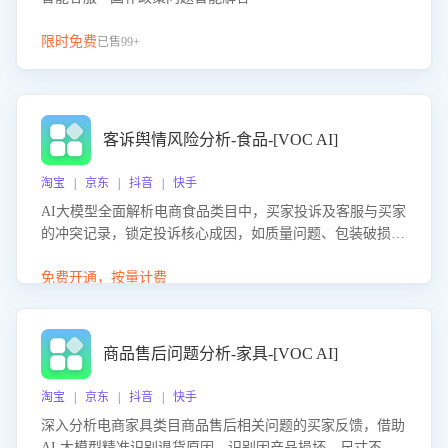
限时免费
已售99+
客诉舆情风险分析-食品-[VOC AI]
淘宝 | 京东 | 抖音 | 快手
AI大模型全面解析电商食品类目中，买家投诉及客服与买家
的冲突记录，锁定投诉核心成因，如质量问题、包装破损
等。同时，评估客服处理效果，生成优化策略，助力商家前
置差评防控，提升客户满意度。
免费开通，按量计费
商品售后问题分析-家具-[VOC AI]
淘宝 | 京东 | 抖音 | 快手
深入分析电商家具类目商品售后相关问题的买家反馈，借助
AI 大模型精准识别退货原因，识别因产品损坏、尺寸不符