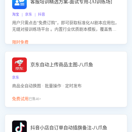
客服培训精选方案-面试专用-[AI训练场]
淘宝 | 京东 | 抖音
用户只需点击“免费订购”，即可获取标准化AI剧本应用包，
无缝对接训练场平台 。内置行业优质剧本模板，覆盖售前
咨询、售后处理等全场景，消除复杂部署流程，节省90%的
初始化时间，助力企业快速启动智能客服训练
限时免费
京东自动上传商品主图-八爪鱼
京东
商品全自动换图 · 批量操作 · 定时发布
免费试用
已售46+
抖音小店自订单自动插旗备注-八爪鱼