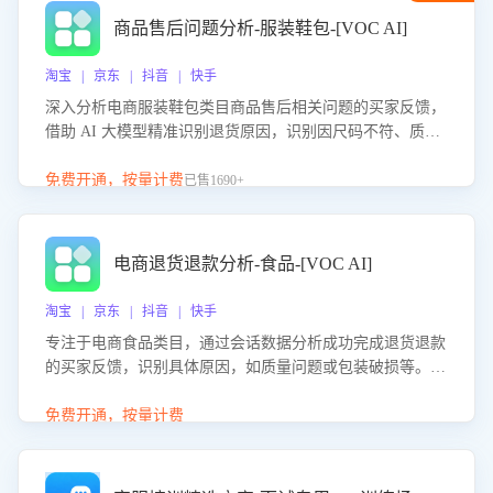
商品售后问题分析-服装鞋包-[VOC AI]
淘宝 | 京东 | 抖音 | 快手
深入分析电商服装鞋包类目商品售后相关问题的买家反馈，
借助 AI 大模型精准识别退货原因，识别因尺码不符、质量
问题等导致的退货原因，给出全方位优化产品与服务的建
议，助力商家优化产品或服务，实现销售额的显著提升。
免费开通，按量计费
已售1690+
电商退货退款分析-食品-[VOC AI]
淘宝 | 京东 | 抖音 | 快手
专注于电商食品类目，通过会话数据分析成功完成退货退款
的买家反馈，识别具体原因，如质量问题或包装破损等。结
合AI大模型，自动评估客服挽回效果，输出优化策略，助力
商家降低退款率，提升售后效率。
免费开通，按量计费