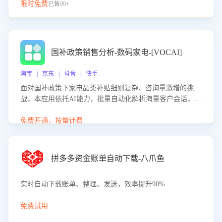
限时免费
已售99+
国补政策销售分析-数码家电-[VOCAI]
淘宝 | 京东 | 抖音 | 快手
面对国补政策下家电品类补贴细则复杂、咨询量激增的挑
战，本应用依托AI能力，批量自动化解析海量客户会话，精
准识别消费者对能以旧换新、补贴额度等政策的关注焦点与
购买意向，深度洞察决策动因。同时全面评估客服团队政策
免费开通，按量计费
解读准确性与响应效率，定位服务薄弱环节，为企业提供数
据驱动的策略优化建议与培训支持，助力提升政策响应速
度、客服转化能力及销售业绩。
拼多多资金账单自动下载-八爪鱼
实时自动下载账单、整理、发送，效率提升90%
免费试用