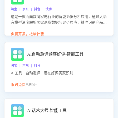
淘宝 | 京东 | 抖音 | 快手
这是一款面向数码家电行业的智能退货分析应用，通过大语
言模型深度解析买家退货数据与评价原声，精准识别产品质
量、描述不符、物流破损等核心退货原因，并输出可落地的
改进建议，通过挖掘用户痛点驱动产品迭代，从根本上降低
免费开通，按量计费
退货率，进而降低因技术差异或服务疏漏导致的退款率。
AI自动邀请顾客好评-智能工具
淘宝 | 京东 | 抖音
AI工具 · 自动邀评 · 潜在好评买家识别
限时免费
已售99+
AI话术大师-智能工具