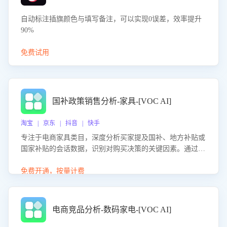
自动标注插旗颜色与填写备注，可以实现0误差，效率提升
90%
免费试用
国补政策销售分析-家具-[VOC AI]
淘宝 | 京东 | 抖音 | 快手
专注于电商家具类目，深度分析买家提及国补、地方补贴或
国家补贴的会话数据，识别对购买决策的关键因素。通过AI
大模型评估客服在政策宣传、回应及互动中的表现，生成优
化策略，助力商家利用国补政策提升GMV。
免费开通，按量计费
电商竞品分析-数码家电-[VOC AI]