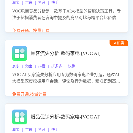
淘宝 | 京东 | 抖音 | 快手
VOC电商竞品分析是一款基于AI大模型的智能决策工具，专
注于挖掘消费者在咨询中提及的竞品对比与跨平台比价信
息。该应用能够精准识别被频繁对比的竞品品牌、咨询量、
商品信息，进行多维度交叉对比，并分析消费者的比价行
免费开通，按量计费
为。通过提供数据驱动的竞品洞察与差异化策略建议，帮助
🔥热卖
企业优化营销话术、突出产品与服务优势，有效提升咨询转
化率，避免陷入单纯价格竞争，实现精准扬长避短。
顾客流失分析-数码家电-[VOC AI]
京东 | 淘宝 | 抖音 | 拼多多 | 快手
VOC AI 买家流失分析应用专为数码家电企业打造，通过AI
大模型深度挖掘用户会话、评论及行为数据，精准识别高流
失风险客户，并定位流失原因：包括产品质量缺陷、售后响
应延迟、竞品价格冲击等。系统自动输出可落地的挽回策
免费开通,按量计费
略，迅速同步到店铺运营团队。
赠品促销分析-数码家电-[VOC AI]
淘宝 | 京东 | 抖音 | 快手