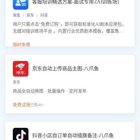
客服培训精选方案-面试专用-[AI训练场]
淘宝 | 京东 | 抖音
用户只需点击“免费订购”，即可获取标准化AI剧本应用包，
无缝对接训练场平台 。内置行业优质剧本模板，覆盖售前
咨询、售后处理等全场景，消除复杂部署流程，节省90%的
初始化时间，助力企业快速启动智能客服训练
限时免费
京东自动上传商品主图-八爪鱼
京东
商品全自动换图 · 批量操作 · 定时发布
免费试用
已售46+
抖音小店自订单自动插旗备注-八爪鱼