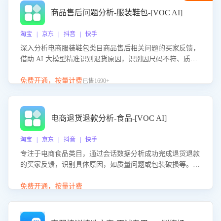
商品售后问题分析-服装鞋包-[VOC AI]
淘宝 | 京东 | 抖音 | 快手
深入分析电商服装鞋包类目商品售后相关问题的买家反馈，
借助 AI 大模型精准识别退货原因，识别因尺码不符、质量
问题等导致的退货原因，给出全方位优化产品与服务的建
议，助力商家优化产品或服务，实现销售额的显著提升。
免费开通，按量计费
已售1690+
电商退货退款分析-食品-[VOC AI]
淘宝 | 京东 | 抖音 | 快手
专注于电商食品类目，通过会话数据分析成功完成退货退款
的买家反馈，识别具体原因，如质量问题或包装破损等。结
合AI大模型，自动评估客服挽回效果，输出优化策略，助力
商家降低退款率，提升售后效率。
免费开通，按量计费