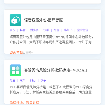
语音客服外包-星环智服
京东 | 抖音 | 拼多多 | 快手 | 淘宝 | 小红书 | 企业微信
语音客服外包是由星环智服提供专业的呼叫中心外包服务，
它依托全国10大线下职场布局和严选客服团队，专注于为企
业提供高效的语音呼叫解决方案。这项服务旨在通过专业的
客服团队和智能工具提升语音客服服务效率和质量，帮助企
咨询体验
已售99+
业实现降本增效。
客诉舆情风险分析-数码家电-[VOC AI]
淘宝 | 京东 | 抖音 | 快手
VOC客诉舆情风险分析是一款基于AI大模型的VOC深度分
析应用，专注于解析买家投诉及客服冲突会话，助力企业精
准防控舆情风险。该产品通过智能定位高风险会话、精准判
别客户情绪、归因争议根源，并客观评估客服应对合理性与
免费开通，按量计费