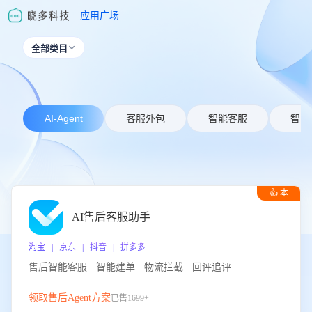
应用广场
全部类目

AI-Agent
客服外包
智能客服
智能
👍 本
周推荐
AI售后客服助手
淘宝 | 京东 | 抖音 | 拼多多
售后智能客服 · 智能建单 · 物流拦截 · 回评追评
领取售后Agent方案
已售1699+