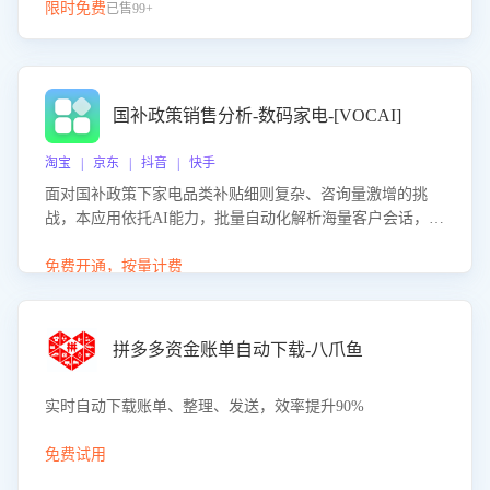
限时免费
已售99+
国补政策销售分析-数码家电-[VOCAI]
淘宝 | 京东 | 抖音 | 快手
面对国补政策下家电品类补贴细则复杂、咨询量激增的挑
战，本应用依托AI能力，批量自动化解析海量客户会话，精
准识别消费者对能以旧换新、补贴额度等政策的关注焦点与
购买意向，深度洞察决策动因。同时全面评估客服团队政策
免费开通，按量计费
解读准确性与响应效率，定位服务薄弱环节，为企业提供数
据驱动的策略优化建议与培训支持，助力提升政策响应速
度、客服转化能力及销售业绩。
拼多多资金账单自动下载-八爪鱼
实时自动下载账单、整理、发送，效率提升90%
免费试用