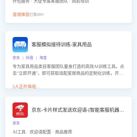
外包服务 · 大促专属客服团队 · 岗前培训
咨询体验
已售889+
客服模拟接待训练-家具用品
京东 | 抖音 | 淘宝
专为家具用品类目客服团队量身打造的高效AI训练工具。点
击“立即开通”，即可获取适配家居商品的定制化训练，开启
模拟真实客户对话的演练。针对性提升客服在家具用品功
能、尺寸参数咨询等高频场景下的专业应对能力。
2人正在体验...
京东-卡片样式发送欢迎语-[智能客服机器人]
京东
AI工具 · 欢迎语配置 · 商品推荐