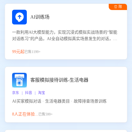
⏰ 限
时试用
AI训练场
一款利用AI大模型能力，实现沉浸式模拟实战场景的“智能
对话练习”的产品，AI全自动模拟真实场景发生的对话，企
业可以帮助员工提升客服接待技巧，持续提升客服团队的销
服能力。
99元起
已售1199+
客服模拟接待训练-生活电器
京东 | 抖音 | 淘宝
AI买家模拟对话 · 生活电器类目 · 故障排查场景训练
8人正在体验...
已售599+