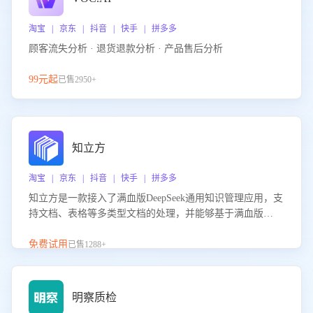
淘宝 | 京东 | 抖音 | 快手 | 拼多多
顾客流失分析 · 退货退款分析 · 产品售后分析
99元起
已售2950+
知立方
淘宝 | 京东 | 抖音 | 快手 | 拼多多
知立方是一款接入了满血版DeepSeek通用知识管理应用，支
持文档、表格等多类型文档的处理，并能够基于满血版
DeepSeek做知识应答。它能够为多种应用场景提供强大的知
识支持，帮助用户高效管理和利用知识资源。通过该产品，
免费试用
已售1288+
用户可以轻松实现文档的上传、分类、检索，提升知识管理
的智能化水平。
明察质检