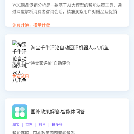
VOC赠品促销分析是一款基于AI大模型的智能决策工具，通
过深度解析消费者咨询会话，精准洞察用户对赠品及促销政
策的真实偏好与需求。该应用可识别高吸引力赠品和热门促
销诉求，帮助企业制定个性化赠品组合策略，优化资源投放
免费开通，按量计费
并淘汰低效赠品，在提升成交转化率的同时有效控制成本，
实现促销效果最大化。
淘宝千牛评论自动回评机器人-八爪鱼
淘宝千牛“待卖家评价”自动评价
免费试用
国补政策解答-智能体问答
淘宝 | 京东 | 抖音 | 拼多多
智能客服 · 国补政策问题智能解答