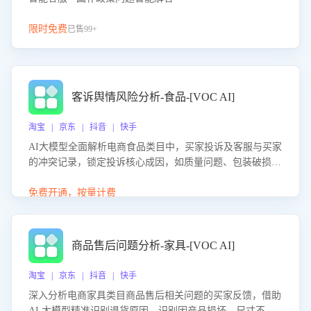
限时免费
已售99+
客诉舆情风险分析-食品-[VOC AI]
淘宝 | 京东 | 抖音 | 快手
AI大模型全面解析电商食品类目中，买家投诉及客服与买家
的冲突记录，锁定投诉核心成因，如质量问题、包装破损
等。同时，评估客服处理效果，生成优化策略，助力商家前
置差评防控，提升客户满意度。
免费开通，按量计费
商品售后问题分析-家具-[VOC AI]
淘宝 | 京东 | 抖音 | 快手
深入分析电商家具类目商品售后相关问题的买家反馈，借助
AI 大模型精准识别退货原因，识别因产品损坏、尺寸不符