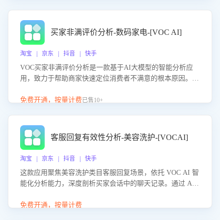
成效。系统可自动生成针对性改进策略，包括沟通话术优
化、流程规范及部门协同建议，从而提升客服团队舆情应对
能力，阻断差评扩散，维护品牌声誉，实现客户满意度的持
买家非满评价分析-数码家电-[VOC AI]
续提升。
淘宝 | 京东 | 抖音 | 快手
VOC买家非满评价分析是一款基于AI大模型的智能分析应
用，致力于帮助商家快速定位消费者不满意的根本原因。该
产品可自动识别非满评价中的关键问题，区别问题是否属于
客服原因或其它部门原因，明确责任归属，提供可落地的改
免费开通，按量计费
已售10+
进建议与策略方向。通过深入挖掘会话内容，商家可针对性
优化服务流程、提升客服质量，并协同相关部门推进体验整
改，有效提升客户满意度和店铺整体服务质量。
客服回复有效性分析-美容洗护-[VOCAI]
淘宝 | 京东 | 抖音 | 快手
这款应用聚焦美容洗护类目客服回复场景，依托 VOC AI 智
能化分析能力，深度剖析买家会话中的聊天记录。通过 AI
大模型精准定位客服在不同场景的理解与回应难点，评判解
答的有效性与完整性，输出针对性改进策略，助力商家快速
免费开通，按量计费
优化快捷话术，提升客服接待响应率与服务质量。