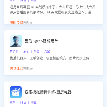
京东 | 抖音 | 淘宝
通用售后客服 AI 实战模拟来了。点击开通，马上生成专属
通用售后服务的剧本包。AI 买家模拟真实进线咨询，带您
的客服团队进行沉浸式训练，快速吃透功能咨询等售后场景
的应对要点，轻松提升服务能力。
限时免费
已售299+
售后Agent-智能建单
拼多多 | 京东 | 抖音 | 淘宝
售后机器人 · 工单创建 · 信息智能填充 · 图片同步上传
咨询体验
已售99+
客服模拟接待训练-厨房电器
京东 | 抖音 | 淘宝