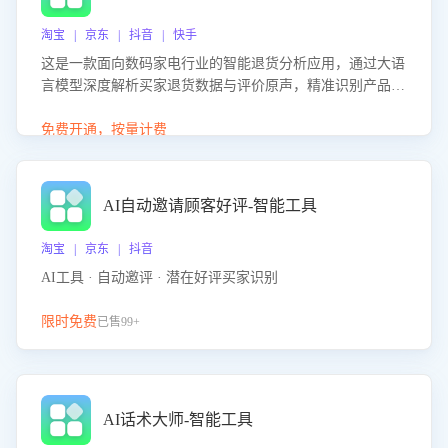
淘宝 | 京东 | 抖音 | 快手
这是一款面向数码家电行业的智能退货分析应用，通过大语
言模型深度解析买家退货数据与评价原声，精准识别产品质
量、描述不符、物流破损等核心退货原因，并输出可落地的
改进建议，通过挖掘用户痛点驱动产品迭代，从根本上降低
免费开通，按量计费
退货率，进而降低因技术差异或服务疏漏导致的退款率。
AI自动邀请顾客好评-智能工具
淘宝 | 京东 | 抖音
AI工具 · 自动邀评 · 潜在好评买家识别
限时免费
已售99+
AI话术大师-智能工具