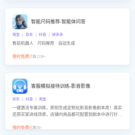
智能尺码推荐-智能体问答
淘宝 | 京东 | 抖音 | 拼多多
售前机器人 · 尺码推荐 · 自动生成
限时免费
已售1230+
客服模拟接待训练-影音影像
京东 | 抖音 | 淘宝
一键激活专属训练，即刻生成定制化影音影像剧本库！真实
还原买家进线场景，店铺内商品都可配置到剧本中进行针对
性训练，加强商品知识解答能力，提升客服售前转化率。点
击 “立即开通”，快速获取影音影像类目剧本，一键开启客服
限时免费
已售50+
培训。