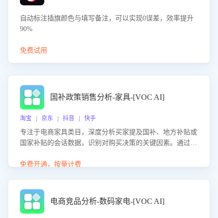
自动标注插旗颜色与填写备注，可以实现0误差，效率提升
90%
免费试用
国补政策销售分析-家具-[VOC AI]
淘宝 | 京东 | 抖音 | 快手
专注于电商家具类目，深度分析买家提及国补、地方补贴或
国家补贴的会话数据，识别对购买决策的关键因素。通过AI
大模型评估客服在政策宣传、回应及互动中的表现，生成优
化策略，助力商家利用国补政策提升GMV。
免费开通，按量计费
电商竞品分析-数码家电-[VOC AI]