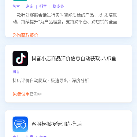
淘宝 | 京东 | 抖音 | 拼多多
一款针对客服会话进行实时智能质检的产品，以“质培联
动，持续提升”为产品理念，支持跨平台、跨店铺的全面、
实时、智能化质检，并根据质检结果形成质培联动，持续提
升客服团队的销服能力。
咨询获取报价
抖音小店商品评价信息自动获取-八爪鱼
抖音
抖店评价自动爬取 · 极速导出 · 深度分析
免费试用
已售99+
客服模拟接待训练-售后