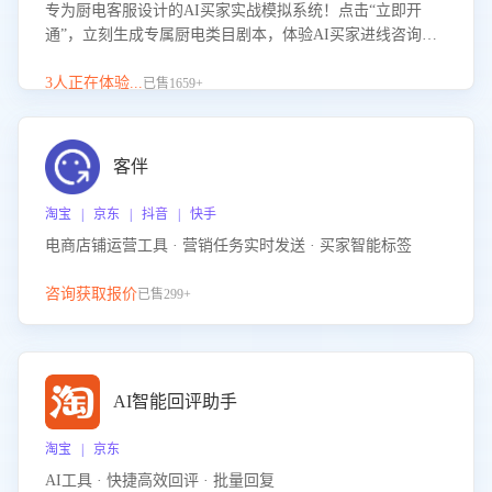
专为厨电客服设计的AI买家实战模拟系统！点击“立即开
通”，立刻生成专属厨电类目剧本，体验AI买家进线咨询真
实场景训练，快速掌握针对家用厨电商品的“功能咨询”等真
实场景应对技巧！
3人正在体验...
已售1659+
客伴
淘宝 | 京东 | 抖音 | 快手
电商店铺运营工具 · 营销任务实时发送 · 买家智能标签
咨询获取报价
已售299+
AI智能回评助手
淘宝 | 京东
AI工具 · 快捷高效回评 · 批量回复