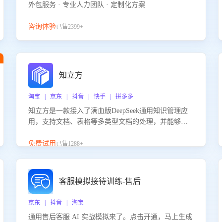
外包服务 · 专业人力团队 · 定制化方案
咨询体验
已售2399+
知立方
淘宝 | 京东 | 抖音 | 快手 | 拼多多
知立方是一款接入了满血版DeepSeek通用知识管理应
用，支持文档、表格等多类型文档的处理，并能够基
于满血版DeepSeek做知识应答。它能够为多种应用场
景提供强大的知识支持，帮助用户高效管理和利用知
免费试用
已售1288+
识资源。通过该产品，用户可以轻松实现文档的上
传、分类、检索，提升知识管理的智能化水平。
客服模拟接待训练-售后
京东 | 抖音 | 淘宝
通用售后客服 AI 实战模拟来了。点击开通，马上生成