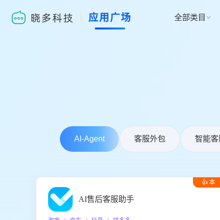
应用广场
全部类目

AI-Agent
客服外包
智能客
👍 本
周推荐
AI售后客服助手