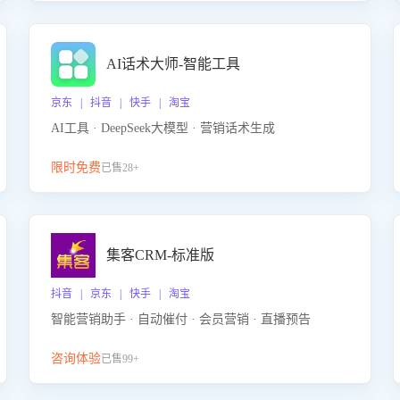
AI话术大师-智能工具
京东 | 抖音 | 快手 | 淘宝
AI工具 · DeepSeek大模型 · 营销话术生成
限时免费
已售28+
集客CRM-标准版
抖音 | 京东 | 快手 | 淘宝
智能营销助手 · 自动催付 · 会员营销 · 直播预告
咨询体验
已售99+