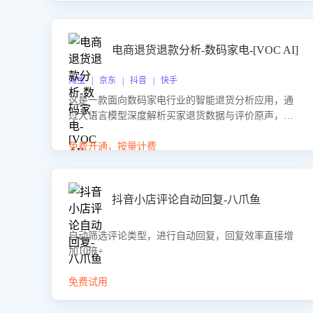
电商退货退款分析-数码家电-[VOC AI]
淘宝 | 京东 | 抖音 | 快手
这是一款面向数码家电行业的智能退货分析应用，通
过大语言模型深度解析买家退货数据与评价原声，精
准识别产品质量、描述不符、物流破损等核心退货原
因，并输出可落地的改进建议，通过挖掘用户痛点驱
免费开通，按量计费
动产品迭代，从根本上降低退货率，进而降低因技术
差异或服务疏漏导致的退款率。
抖音小店评论自动回复-八爪鱼
自动筛选评论类型，进行自动回复，回复效率直接增
加10倍+
免费试用