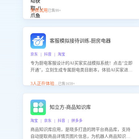
免费试用
已售99+
客服模拟接待训练-厨房电器
京东 | 抖音 | 淘宝
专为厨电客服设计的AI买家实战模拟系统！点击“立即
开通”，立刻生成专属厨电类目剧本，体验AI买家进线
咨询真实场景训练，快速掌握针对家用厨电商品的“功
能咨询”等真实场景应对技巧！
3人正在体验...
已售1659+
知立方-商品知识库
淘宝 | 京东 | 抖音 | 拼多多
商品知识库应用，是晓多打造的跨平台商品库，支持
自动提取商品详情页图片信息，为机器人商品知识问