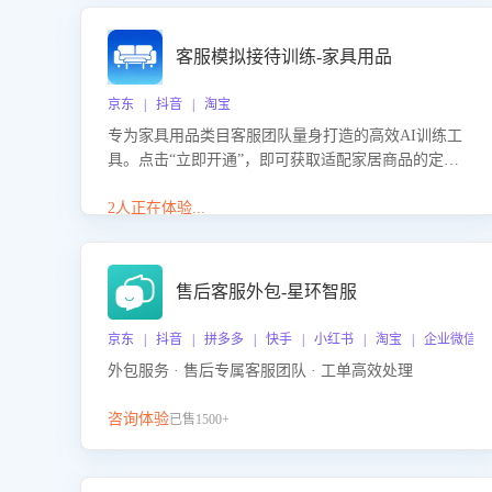
客服模拟接待训练-家具用品
京东 | 抖音 | 淘宝
专为家具用品类目客服团队量身打造的高效AI训练工
具。点击“立即开通”，即可获取适配家居商品的定制
化训练，开启模拟真实客户对话的演练。针对性提升
客服在家具用品功能、尺寸参数咨询等高频场景下的
2人正在体验...
专业应对能力。
售后客服外包-星环智服
京东 | 抖音 | 拼多多 | 快手 | 小红书 | 淘宝 | 企业微信
外包服务 · 售后专属客服团队 · 工单高效处理
咨询体验
已售1500+