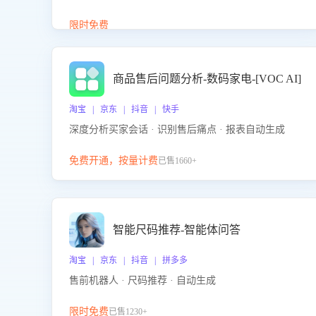
答、商品卖点介绍等智能体提供完整、全面、准确的
商品知识。
限时免费
商品售后问题分析-数码家电-[VOC AI]
淘宝 | 京东 | 抖音 | 快手
深度分析买家会话 · 识别售后痛点 · 报表自动生成
免费开通，按量计费
已售1660+
智能尺码推荐-智能体问答
淘宝 | 京东 | 抖音 | 拼多多
售前机器人 · 尺码推荐 · 自动生成
限时免费
已售1230+