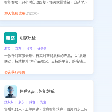
智能客服 · 24小时自动回复 · 懂买家懂情绪 · 自动学习
30天免费试用
已售2000+
明察质检
淘宝 | 京东 | 抖音 | 拼多多
一款针对客服会话进行实时智能质检的产品，以“质培
联动，持续提升”为产品理念，支持跨平台、跨店铺的
全面、实时、智能化质检，并根据质检结果形成质培
联动，持续提升客服团队的销服能力。
咨询获取报价
售后Agent-智能建单
拼多多 | 京东 | 抖音 | 淘宝
售后机器人 · 工单创建 · 信息智能填充 · 图片同步上传