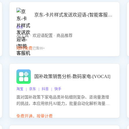
京东-卡片样式发送欢迎语-[智能客服机器人]
京东
AI工具 · 欢迎语配置 · 商品推荐
限时免费
已售99+
国补政策销售分析-数码家电-[VOCAI]
淘宝 | 京东 | 抖音 | 快手
面对国补政策下家电品类补贴细则复杂、咨询量激增
的挑战，本应用依托AI能力，批量自动化解析海量客
户会话，精准识别消费者对能以旧换新、补贴额度等
政策的关注焦点与购买意向，深度洞察决策动因。同
免费开通，按量计费
时全面评估客服团队政策解读准确性与响应效率，定
位服务薄弱环节，为企业提供数据驱动的策略优化建