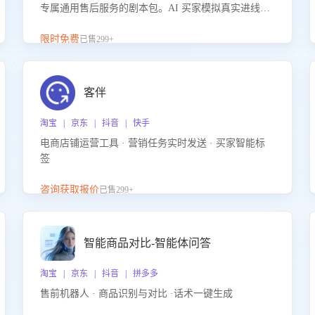
专属通用售后服务的剧本包。AI 买家模拟真实进线咨
询，带您的客服团队进行沉浸式训练，快速吃透功能
咨询等售后场景的应对要点，轻松提升服务能力。
限时免费
已售299+
客伴
淘宝 | 京东 | 抖音 | 快手
电商店铺运营工具 · 营销任务实时发送 · 买家智能标
签
咨询获取报价
已售299+
智能商品对比-智能体问答
淘宝 | 京东 | 抖音 | 拼多多
售前机器人 · 商品识别与对比 ·话术一键生成