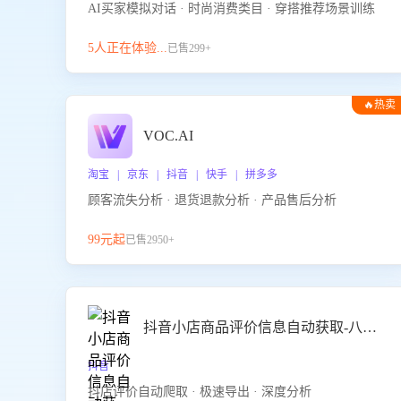
AI买家模拟对话 · 时尚消费类目 · 穿搭推荐场景训练
5人正在体验...
已售299+
🔥热卖
VOC.AI
淘宝 | 京东 | 抖音 | 快手 | 拼多多
顾客流失分析 · 退货退款分析 · 产品售后分析
99元起
已售2950+
抖音小店商品评价信息自动获取-八爪鱼
抖音
抖店评价自动爬取 · 极速导出 · 深度分析