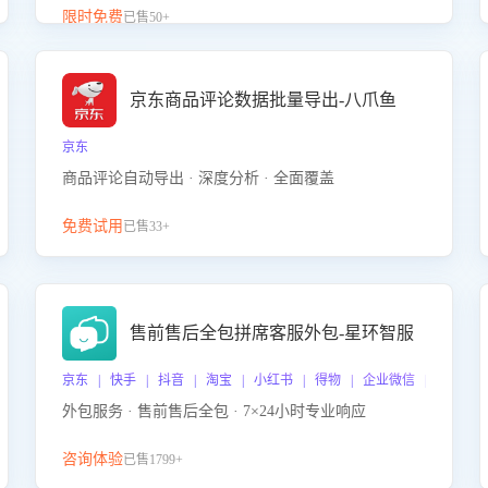
升客服售前转化率。点击 “立即开通”，快速获取影音
限时免费
已售50+
影像类目剧本，一键开启客服培训。
京东商品评论数据批量导出-八爪鱼
京东
商品评论自动导出 · 深度分析 · 全面覆盖
免费试用
已售33+
售前售后全包拼席客服外包-星环智服
京东 | 快手 | 抖音 | 淘宝 | 小红书 | 得物 | 企业微信 | 跨平台
外包服务 · 售前售后全包 · 7×24小时专业响应
咨询体验
已售1799+