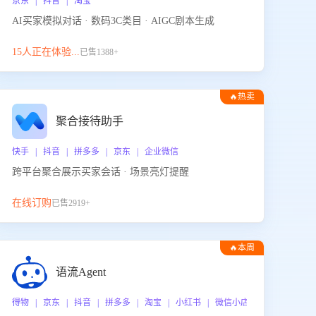
京东 | 抖音 | 淘宝
AI买家模拟对话 · 数码3C类目 · AIGC剧本生成
15人正在体验...
已售1388+
🔥热卖
聚合接待助手
快手 | 抖音 | 拼多多 | 京东 | 企业微信
跨平台聚合展示买家会话 · 场景亮灯提醒
在线订购
已售2919+
🔥本周
热门
语流Agent
 企业微信
得物 | 京东 | 抖音 | 拼多多 | 淘宝 | 小红书 | 微信小店 | 快手 | 唯品