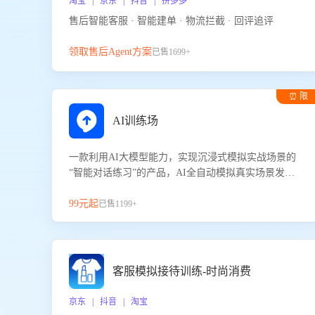
淘宝 | 京东 | 抖音 | 拼多多
售后智能客服 · 智能建单 · 物流拦截 · 回评追评
领取售后Agent方案
已售1699+
⏰ 限
时试用
AI训练场
一款利用AI大模型能力，实现沉浸式模拟实战场景的
“智能对话练习”的产品，AI全自动模拟真实场景发生
的对话，企业可以帮助员工提升客服接待技巧，持续
提升客服团队的销服能力。
99元起
已售1199+
客服模拟接待训练-时尚消费
京东 | 抖音 | 淘宝