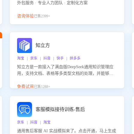
外包服务 · 专业人力团队 · 定制化方案
咨询体验
已售2399+
知立方
淘宝 | 京东 | 抖音 | 快手 | 拼多多
知立方是一款接入了满血版DeepSeek通用知识管理应
用，支持文档、表格等多类型文档的处理，并能够基
于满血版DeepSeek做知识应答。它能够为多种应用场
景提供强大的知识支持，帮助用户高效管理和利用知
免费试用
已售1288+
识资源。通过该产品，用户可以轻松实现文档的上
传、分类、检索，提升知识管理的智能化水平。
客服模拟接待训练-售后
京东 | 抖音 | 淘宝
通用售后客服 AI 实战模拟来了。点击开通，马上生成