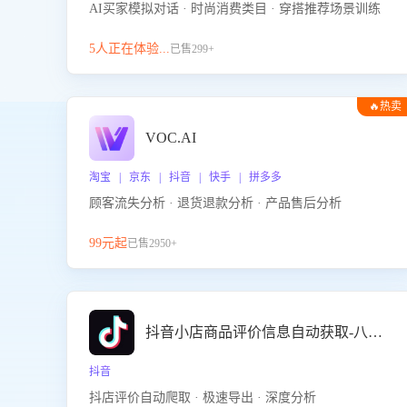
AI买家模拟对话 · 时尚消费类目 · 穿搭推荐场景训练
5人正在体验...
已售299+
🔥热卖
VOC.AI
淘宝 | 京东 | 抖音 | 快手 | 拼多多
顾客流失分析 · 退货退款分析 · 产品售后分析
99元起
已售2950+
抖音小店商品评价信息自动获取-八爪鱼
抖音
抖店评价自动爬取 · 极速导出 · 深度分析