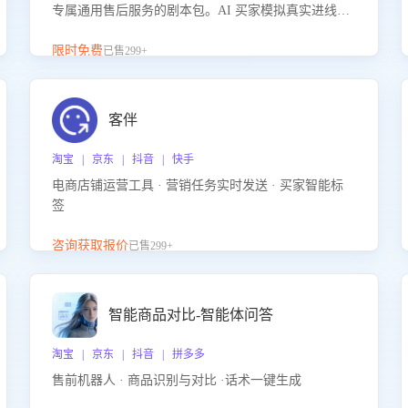
专属通用售后服务的剧本包。AI 买家模拟真实进线咨
询，带您的客服团队进行沉浸式训练，快速吃透功能
咨询等售后场景的应对要点，轻松提升服务能力。
限时免费
已售299+
客伴
淘宝 | 京东 | 抖音 | 快手
电商店铺运营工具 · 营销任务实时发送 · 买家智能标
签
咨询获取报价
已售299+
智能商品对比-智能体问答
淘宝 | 京东 | 抖音 | 拼多多
售前机器人 · 商品识别与对比 ·话术一键生成