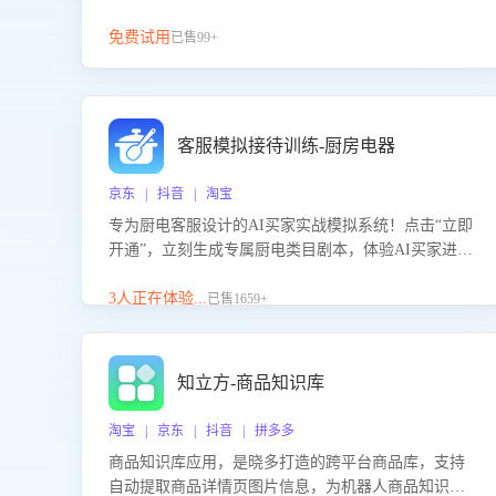
免费试用
已售99+
客服模拟接待训练-厨房电器
京东 | 抖音 | 淘宝
专为厨电客服设计的AI买家实战模拟系统！点击“立即
开通”，立刻生成专属厨电类目剧本，体验AI买家进线
咨询真实场景训练，快速掌握针对家用厨电商品的“功
能咨询”等真实场景应对技巧！
3人正在体验...
已售1659+
知立方-商品知识库
淘宝 | 京东 | 抖音 | 拼多多
商品知识库应用，是晓多打造的跨平台商品库，支持
自动提取商品详情页图片信息，为机器人商品知识问