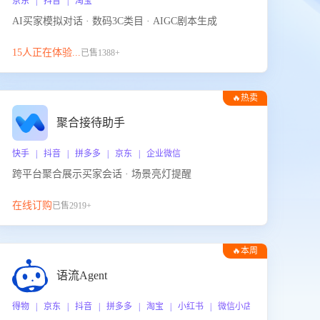
京东 | 抖音 | 淘宝
AI买家模拟对话 · 数码3C类目 · AIGC剧本生成
15人正在体验...
已售1388+
🔥热卖
聚合接待助手
快手 | 抖音 | 拼多多 | 京东 | 企业微信
跨平台聚合展示买家会话 · 场景亮灯提醒
在线订购
已售2919+
🔥本周
热门
语流Agent
 企业微信
得物 | 京东 | 抖音 | 拼多多 | 淘宝 | 小红书 | 微信小店 | 快手 | 唯品