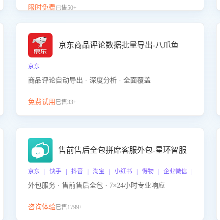
升客服售前转化率。点击 “立即开通”，快速获取影音
限时免费
已售50+
影像类目剧本，一键开启客服培训。
京东商品评论数据批量导出-八爪鱼
京东
商品评论自动导出 · 深度分析 · 全面覆盖
免费试用
已售33+
售前售后全包拼席客服外包-星环智服
京东 | 快手 | 抖音 | 淘宝 | 小红书 | 得物 | 企业微信 | 跨平台
外包服务 · 售前售后全包 · 7×24小时专业响应
咨询体验
已售1799+