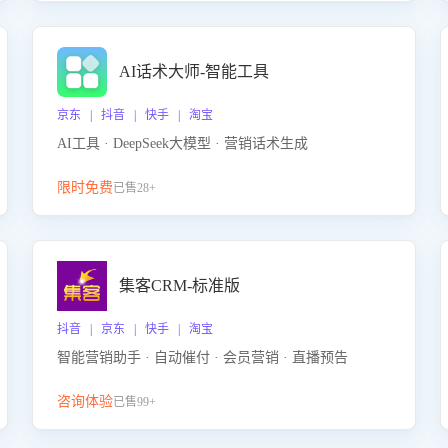
AI话术大师-智能工具
京东 | 抖音 | 快手 | 淘宝
AI工具 · DeepSeek大模型 · 营销话术生成
限时免费
已售28+
集客CRM-标准版
抖音 | 京东 | 快手 | 淘宝
智能营销助手 · 自动催付 · 会员营销 · 直播预告
咨询体验
已售99+