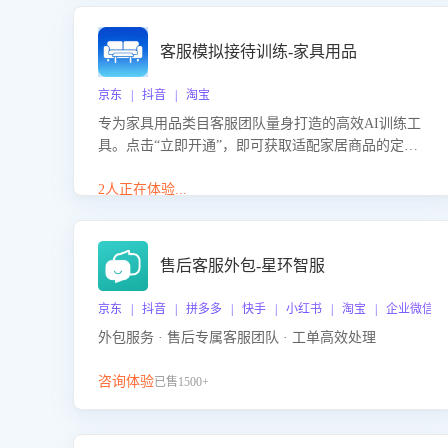
客服模拟接待训练-家具用品
京东 | 抖音 | 淘宝
专为家具用品类目客服团队量身打造的高效AI训练工
具。点击“立即开通”，即可获取适配家居商品的定制
化训练，开启模拟真实客户对话的演练。针对性提升
客服在家具用品功能、尺寸参数咨询等高频场景下的
2人正在体验...
专业应对能力。
售后客服外包-星环智服
京东 | 抖音 | 拼多多 | 快手 | 小红书 | 淘宝 | 企业微信
外包服务 · 售后专属客服团队 · 工单高效处理
咨询体验
已售1500+