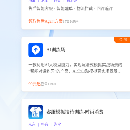
淘宝 | 京东 | 抖音 | 拼多多
售后智能客服 · 智能建单 · 物流拦截 · 回评追评
领取售后Agent方案
已售1699+
⏰ 限
时试用
AI训练场
一款利用AI大模型能力，实现沉浸式模拟实战场景的
“智能对话练习”的产品，AI全自动模拟真实场景发生
的对话，企业可以帮助员工提升客服接待技巧，持续
提升客服团队的销服能力。
99元起
已售1199+
客服模拟接待训练-时尚消费
京东 | 抖音 | 淘宝