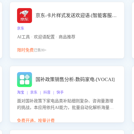
京东-卡片样式发送欢迎语-[智能客服机器人]
京东
AI工具 · 欢迎语配置 · 商品推荐
限时免费
已售99+
国补政策销售分析-数码家电-[VOCAI]
淘宝 | 京东 | 抖音 | 快手
面对国补政策下家电品类补贴细则复杂、咨询量激增
的挑战，本应用依托AI能力，批量自动化解析海量客
户会话，精准识别消费者对能以旧换新、补贴额度等
政策的关注焦点与购买意向，深度洞察决策动因。同
免费开通，按量计费
时全面评估客服团队政策解读准确性与响应效率，定
位服务薄弱环节，为企业提供数据驱动的策略优化建