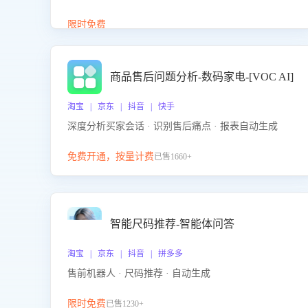
答、商品卖点介绍等智能体提供完整、全面、准确的
商品知识。
限时免费
商品售后问题分析-数码家电-[VOC AI]
淘宝 | 京东 | 抖音 | 快手
深度分析买家会话 · 识别售后痛点 · 报表自动生成
免费开通，按量计费
已售1660+
智能尺码推荐-智能体问答
淘宝 | 京东 | 抖音 | 拼多多
售前机器人 · 尺码推荐 · 自动生成
限时免费
已售1230+