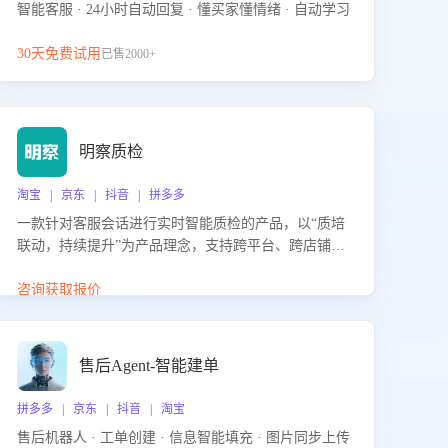
智能客服 · 24小时自动回复 · 懂买家懂情绪 · 自动学习
30天免费试用
已售2000+
明察质检
淘宝 | 京东 | 抖音 | 拼多多
一款针对客服会话进行实时智能质检的产品，以“质培
联动，持续提升”为产品理念，支持跨平台、跨店铺的
全面、实时、智能化质检，并根据质检结果形成质培
联动，持续提升客服团队的销服能力。
咨询获取报价
售后Agent-智能建单
拼多多 | 京东 | 抖音 | 淘宝
售后机器人 · 工单创建 · 信息智能填充 · 图片同步上传