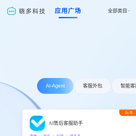
应用广场
全部类目

AI-Agent
客服外包
智能客
👍 本
周推荐
AI售后客服助手