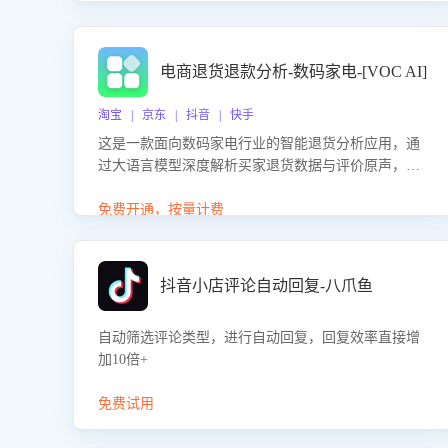
电商退货退款分析-数码家电-[VOC AI]
淘宝 | 京东 | 抖音 | 快手
这是一款面向数码家电行业的智能退货分析应用，通
过大语言模型深度解析买家退货数据与评价原声，精
准识别产品质量、描述不符、物流破损等核心退货原
因，并输出可落地的改进建议，通过挖掘用户痛点驱
免费开通，按量计费
动产品迭代，从根本上降低退货率，进而降低因技术
差异或服务疏漏导致的退款率。
抖音小店评论自动回复-八爪鱼
自动筛选评论类型，进行自动回复，回复效率直接增
加10倍+
免费试用