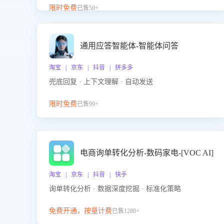
升客服售前转化率。点击 “立即开通”，快速获取影音
限时免费
已售50+
影像类目剧本，一键开启客服培训。
通用应答智能体-智能体问答
淘宝 | 京东 | 抖音 | 拼多多
兜底回复 · 上下文理解 · 自动发送
限时免费
已售99+
电商询单转化分析-数码家电-[VOC AI]
淘宝 | 京东 | 抖音 | 快手
询单转化分析 · 数据深度挖掘 · 标准化策略
免费开通，按量计费
已售1280+