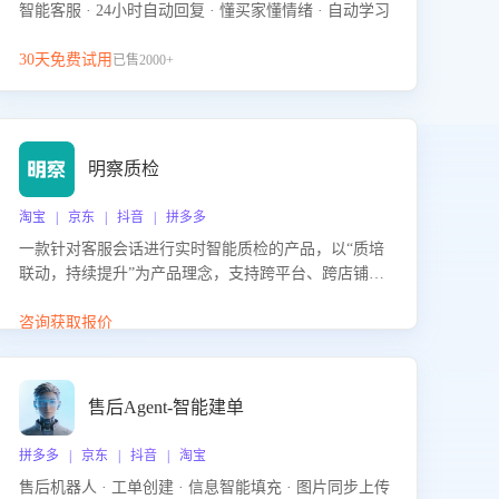
智能客服 · 24小时自动回复 · 懂买家懂情绪 · 自动学习
30天免费试用
已售2000+
明察质检
淘宝 | 京东 | 抖音 | 拼多多
一款针对客服会话进行实时智能质检的产品，以“质培
联动，持续提升”为产品理念，支持跨平台、跨店铺的
全面、实时、智能化质检，并根据质检结果形成质培
联动，持续提升客服团队的销服能力。
咨询获取报价
售后Agent-智能建单
拼多多 | 京东 | 抖音 | 淘宝
售后机器人 · 工单创建 · 信息智能填充 · 图片同步上传