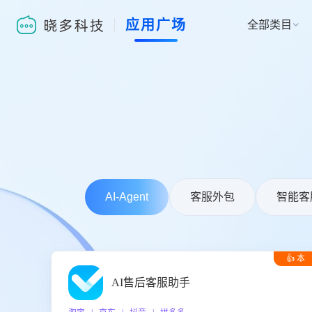
应用广场
全部类目

AI-Agent
客服外包
智能客
👍 本
周推荐
AI售后客服助手