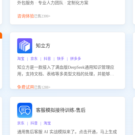
外包服务 · 专业人力团队 · 定制化方案
咨询体验
已售2399+
知立方
淘宝 | 京东 | 抖音 | 快手 | 拼多多
知立方是一款接入了满血版DeepSeek通用知识管理应
用，支持文档、表格等多类型文档的处理，并能够基
于满血版DeepSeek做知识应答。它能够为多种应用场
景提供强大的知识支持，帮助用户高效管理和利用知
免费试用
已售1288+
识资源。通过该产品，用户可以轻松实现文档的上
传、分类、检索，提升知识管理的智能化水平。
客服模拟接待训练-售后
京东 | 抖音 | 淘宝
通用售后客服 AI 实战模拟来了。点击开通，马上生成