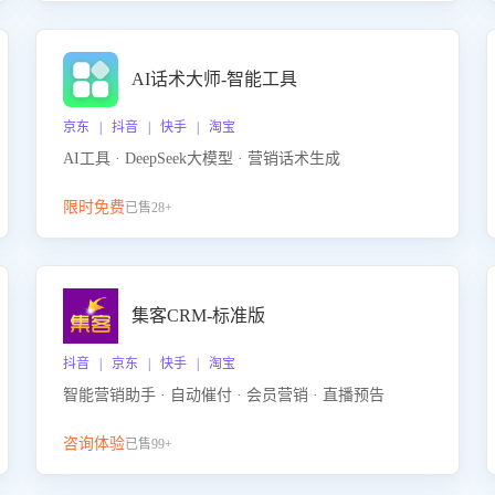
AI话术大师-智能工具
京东 | 抖音 | 快手 | 淘宝
AI工具 · DeepSeek大模型 · 营销话术生成
限时免费
已售28+
集客CRM-标准版
抖音 | 京东 | 快手 | 淘宝
智能营销助手 · 自动催付 · 会员营销 · 直播预告
咨询体验
已售99+