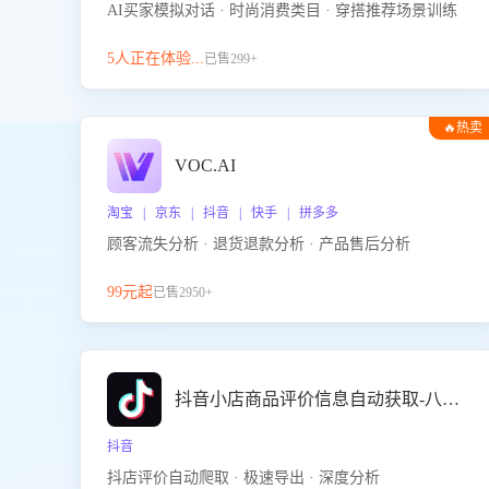
AI买家模拟对话 · 时尚消费类目 · 穿搭推荐场景训练
5人正在体验...
已售299+
🔥热卖
VOC.AI
淘宝 | 京东 | 抖音 | 快手 | 拼多多
顾客流失分析 · 退货退款分析 · 产品售后分析
99元起
已售2950+
抖音小店商品评价信息自动获取-八爪鱼
抖音
抖店评价自动爬取 · 极速导出 · 深度分析