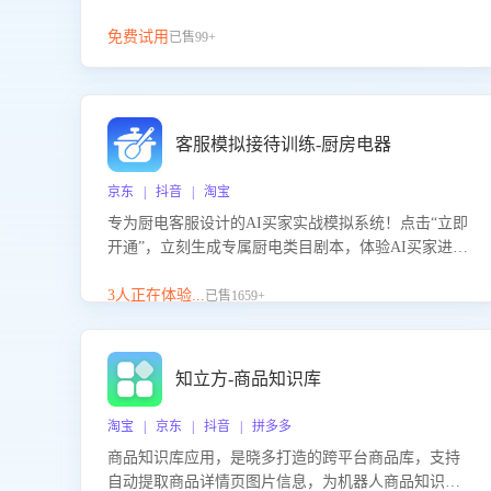
免费试用
已售99+
客服模拟接待训练-厨房电器
京东 | 抖音 | 淘宝
专为厨电客服设计的AI买家实战模拟系统！点击“立即
开通”，立刻生成专属厨电类目剧本，体验AI买家进线
咨询真实场景训练，快速掌握针对家用厨电商品的“功
能咨询”等真实场景应对技巧！
3人正在体验...
已售1659+
知立方-商品知识库
淘宝 | 京东 | 抖音 | 拼多多
商品知识库应用，是晓多打造的跨平台商品库，支持
自动提取商品详情页图片信息，为机器人商品知识问