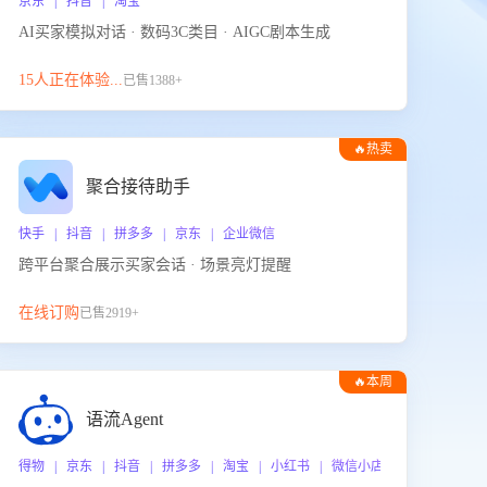
京东 | 抖音 | 淘宝
AI买家模拟对话 · 数码3C类目 · AIGC剧本生成
15人正在体验...
已售1388+
🔥热卖
聚合接待助手
快手 | 抖音 | 拼多多 | 京东 | 企业微信
跨平台聚合展示买家会话 · 场景亮灯提醒
在线订购
已售2919+
🔥本周
热门
语流Agent
 企业微信
得物 | 京东 | 抖音 | 拼多多 | 淘宝 | 小红书 | 微信小店 | 快手 | 唯品