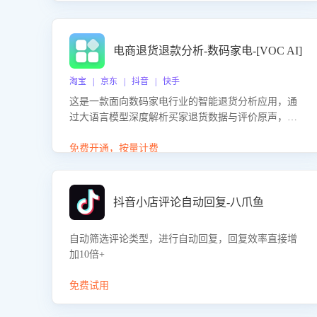
电商退货退款分析-数码家电-[VOC AI]
淘宝 | 京东 | 抖音 | 快手
这是一款面向数码家电行业的智能退货分析应用，通
过大语言模型深度解析买家退货数据与评价原声，精
准识别产品质量、描述不符、物流破损等核心退货原
因，并输出可落地的改进建议，通过挖掘用户痛点驱
免费开通，按量计费
动产品迭代，从根本上降低退货率，进而降低因技术
差异或服务疏漏导致的退款率。
抖音小店评论自动回复-八爪鱼
自动筛选评论类型，进行自动回复，回复效率直接增
加10倍+
免费试用