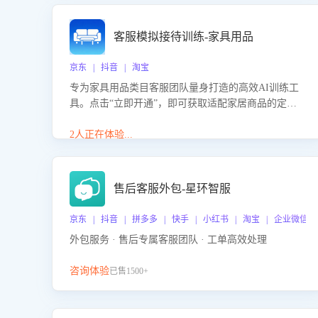
客服模拟接待训练-家具用品
京东 | 抖音 | 淘宝
专为家具用品类目客服团队量身打造的高效AI训练工
具。点击“立即开通”，即可获取适配家居商品的定制
化训练，开启模拟真实客户对话的演练。针对性提升
客服在家具用品功能、尺寸参数咨询等高频场景下的
2人正在体验...
专业应对能力。
售后客服外包-星环智服
京东 | 抖音 | 拼多多 | 快手 | 小红书 | 淘宝 | 企业微信
外包服务 · 售后专属客服团队 · 工单高效处理
咨询体验
已售1500+