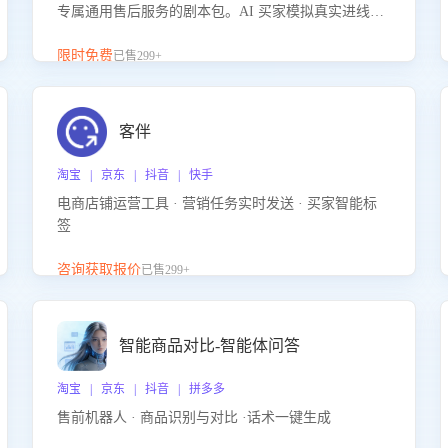
专属通用售后服务的剧本包。AI 买家模拟真实进线咨
询，带您的客服团队进行沉浸式训练，快速吃透功能
咨询等售后场景的应对要点，轻松提升服务能力。
限时免费
已售299+
客伴
淘宝 | 京东 | 抖音 | 快手
电商店铺运营工具 · 营销任务实时发送 · 买家智能标
签
咨询获取报价
已售299+
智能商品对比-智能体问答
淘宝 | 京东 | 抖音 | 拼多多
售前机器人 · 商品识别与对比 ·话术一键生成