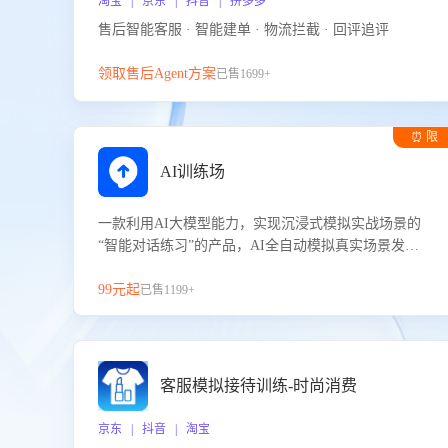
淘宝 | 京东 | 抖音 | 拼多多
售后智能客服 · 智能建单 · 物流拦截 · 回评追评
领取售后Agent方案
已售1699+
⏰ 限
时试用
AI训练场
一款利用AI大模型能力，实现沉浸式模拟实战场景的
“智能对话练习”的产品，AI全自动模拟真实场景发生
的对话，企业可以帮助员工提升客服接待技巧，持续
提升客服团队的销服能力。
99元起
已售1199+
客服模拟接待训练-时尚消费
京东 | 抖音 | 淘宝