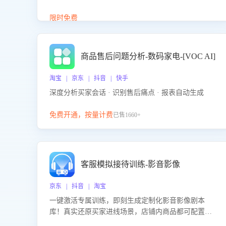
答、商品卖点介绍等智能体提供完整、全面、准确的
商品知识。
限时免费
商品售后问题分析-数码家电-[VOC AI]
淘宝 | 京东 | 抖音 | 快手
深度分析买家会话 · 识别售后痛点 · 报表自动生成
免费开通，按量计费
已售1660+
客服模拟接待训练-影音影像
京东 | 抖音 | 淘宝
一键激活专属训练，即刻生成定制化影音影像剧本
库！真实还原买家进线场景，店铺内商品都可配置到
剧本中进行针对性训练，加强商品知识解答能力，提