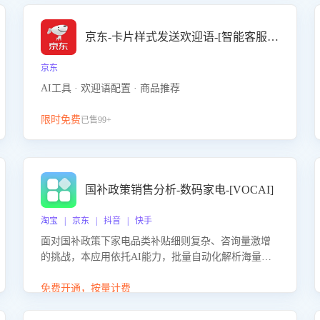
京东-卡片样式发送欢迎语-[智能客服机器人]
京东
AI工具 · 欢迎语配置 · 商品推荐
限时免费
已售99+
国补政策销售分析-数码家电-[VOCAI]
淘宝 | 京东 | 抖音 | 快手
面对国补政策下家电品类补贴细则复杂、咨询量激增
的挑战，本应用依托AI能力，批量自动化解析海量客
户会话，精准识别消费者对能以旧换新、补贴额度等
政策的关注焦点与购买意向，深度洞察决策动因。同
免费开通，按量计费
时全面评估客服团队政策解读准确性与响应效率，定
位服务薄弱环节，为企业提供数据驱动的策略优化建