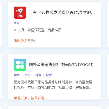
京东-卡片样式发送欢迎语-[智能客服机器人]
京东
AI工具 · 欢迎语配置 · 商品推荐
限时免费
已售99+
国补政策销售分析-数码家电-[VOCAI]
淘宝 | 京东 | 抖音 | 快手
面对国补政策下家电品类补贴细则复杂、咨询量激增
的挑战，本应用依托AI能力，批量自动化解析海量客
户会话，精准识别消费者对能以旧换新、补贴额度等
政策的关注焦点与购买意向，深度洞察决策动因。同
免费开通，按量计费
时全面评估客服团队政策解读准确性与响应效率，定
位服务薄弱环节，为企业提供数据驱动的策略优化建