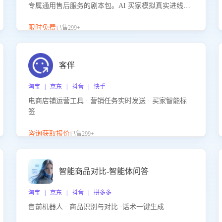
专属通用售后服务的剧本包。AI 买家模拟真实进线咨
询，带您的客服团队进行沉浸式训练，快速吃透功能
咨询等售后场景的应对要点，轻松提升服务能力。
限时免费
已售299+
客伴
淘宝 | 京东 | 抖音 | 快手
电商店铺运营工具 · 营销任务实时发送 · 买家智能标
签
咨询获取报价
已售299+
智能商品对比-智能体问答
淘宝 | 京东 | 抖音 | 拼多多
售前机器人 · 商品识别与对比 ·话术一键生成