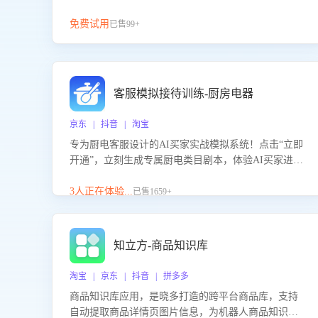
免费试用
已售99+
客服模拟接待训练-厨房电器
京东 | 抖音 | 淘宝
专为厨电客服设计的AI买家实战模拟系统！点击“立即
开通”，立刻生成专属厨电类目剧本，体验AI买家进线
咨询真实场景训练，快速掌握针对家用厨电商品的“功
能咨询”等真实场景应对技巧！
3人正在体验...
已售1659+
知立方-商品知识库
淘宝 | 京东 | 抖音 | 拼多多
商品知识库应用，是晓多打造的跨平台商品库，支持
自动提取商品详情页图片信息，为机器人商品知识问