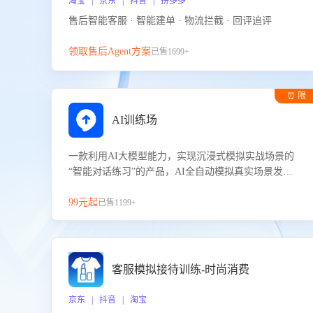
淘宝 | 京东 | 抖音 | 拼多多
售后智能客服 · 智能建单 · 物流拦截 · 回评追评
领取售后Agent方案
已售1699+
⏰ 限
时试用
AI训练场
一款利用AI大模型能力，实现沉浸式模拟实战场景的
“智能对话练习”的产品，AI全自动模拟真实场景发生
的对话，企业可以帮助员工提升客服接待技巧，持续
提升客服团队的销服能力。
99元起
已售1199+
客服模拟接待训练-时尚消费
京东 | 抖音 | 淘宝