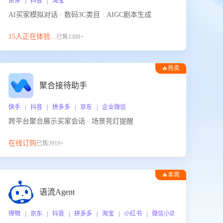
京东 | 抖音 | 淘宝
AI买家模拟对话 · 数码3C类目 · AIGC剧本生成
15人正在体验...
已售1388+
🔥热卖
聚合接待助手
快手 | 抖音 | 拼多多 | 京东 | 企业微信
跨平台聚合展示买家会话 · 场景亮灯提醒
在线订购
已售2919+
🔥本周
热门
语流Agent
 企业微信
得物 | 京东 | 抖音 | 拼多多 | 淘宝 | 小红书 | 微信小店 | 快手 | 唯品