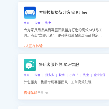
客服模拟接待训练-家具用品
京东 | 抖音 | 淘宝
专为家具用品类目客服团队量身打造的高效AI训练工
具。点击“立即开通”，即可获取适配家居商品的定制
化训练，开启模拟真实客户对话的演练。针对性提升
客服在家具用品功能、尺寸参数咨询等高频场景下的
2人正在体验...
专业应对能力。
售后客服外包-星环智服
京东 | 抖音 | 拼多多 | 快手 | 小红书 | 淘宝 | 企业微信
外包服务 · 售后专属客服团队 · 工单高效处理
咨询体验
已售1500+