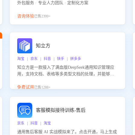
外包服务 · 专业人力团队 · 定制化方案
咨询体验
已售2399+
知立方
淘宝 | 京东 | 抖音 | 快手 | 拼多多
知立方是一款接入了满血版DeepSeek通用知识管理应
用，支持文档、表格等多类型文档的处理，并能够基
于满血版DeepSeek做知识应答。它能够为多种应用场
景提供强大的知识支持，帮助用户高效管理和利用知
免费试用
已售1288+
识资源。通过该产品，用户可以轻松实现文档的上
传、分类、检索，提升知识管理的智能化水平。
客服模拟接待训练-售后
京东 | 抖音 | 淘宝
通用售后客服 AI 实战模拟来了。点击开通，马上生成