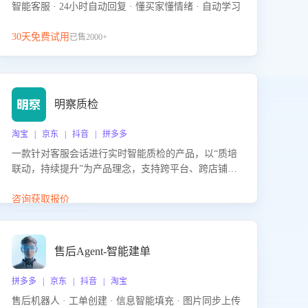
智能客服 · 24小时自动回复 · 懂买家懂情绪 · 自动学习
30天免费试用
已售2000+
明察质检
淘宝 | 京东 | 抖音 | 拼多多
一款针对客服会话进行实时智能质检的产品，以“质培
联动，持续提升”为产品理念，支持跨平台、跨店铺的
全面、实时、智能化质检，并根据质检结果形成质培
联动，持续提升客服团队的销服能力。
咨询获取报价
售后Agent-智能建单
拼多多 | 京东 | 抖音 | 淘宝
售后机器人 · 工单创建 · 信息智能填充 · 图片同步上传