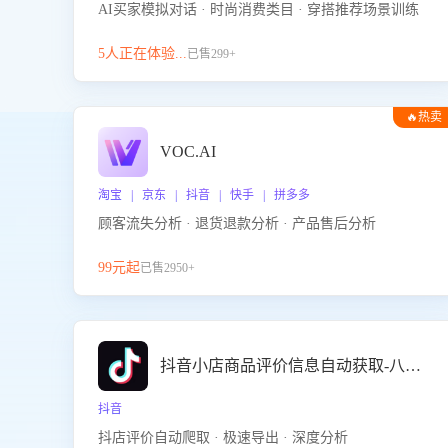
AI买家模拟对话 · 时尚消费类目 · 穿搭推荐场景训练
5人正在体验...
已售299+
🔥热卖
VOC.AI
淘宝 | 京东 | 抖音 | 快手 | 拼多多
顾客流失分析 · 退货退款分析 · 产品售后分析
99元起
已售2950+
抖音小店商品评价信息自动获取-八爪鱼
抖音
抖店评价自动爬取 · 极速导出 · 深度分析