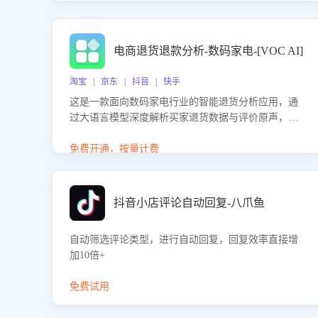
电商退货退款分析-数码家电-[VOC AI]
淘宝 | 京东 | 抖音 | 快手
这是一款面向数码家电行业的智能退货分析应用，通
过大语言模型深度解析买家退货数据与评价原声，精
准识别产品质量、描述不符、物流破损等核心退货原
因，并输出可落地的改进建议，通过挖掘用户痛点驱
免费开通，按量计费
动产品迭代，从根本上降低退货率，进而降低因技术
差异或服务疏漏导致的退款率。
抖音小店评论自动回复-八爪鱼
自动筛选评论类型，进行自动回复，回复效率直接增
加10倍+
免费试用