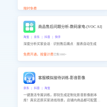
答、商品卖点介绍等智能体提供完整、全面、准确的
商品知识。
限时免费
商品售后问题分析-数码家电-[VOC AI]
淘宝 | 京东 | 抖音 | 快手
深度分析买家会话 · 识别售后痛点 · 报表自动生成
免费开通，按量计费
已售1660+
客服模拟接待训练-影音影像
京东 | 抖音 | 淘宝
一键激活专属训练，即刻生成定制化影音影像剧本
库！真实还原买家进线场景，店铺内商品都可配置到
剧本中进行针对性训练，加强商品知识解答能力，提