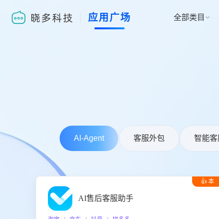
应用广场
全部类目

AI-Agent
客服外包
智能客
👍 本
周推荐
AI售后客服助手