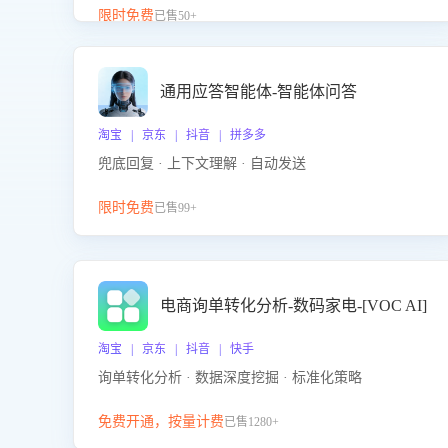
升客服售前转化率。点击 “立即开通”，快速获取影音
限时免费
已售50+
影像类目剧本，一键开启客服培训。
通用应答智能体-智能体问答
淘宝 | 京东 | 抖音 | 拼多多
兜底回复 · 上下文理解 · 自动发送
限时免费
已售99+
电商询单转化分析-数码家电-[VOC AI]
淘宝 | 京东 | 抖音 | 快手
询单转化分析 · 数据深度挖掘 · 标准化策略
免费开通，按量计费
已售1280+