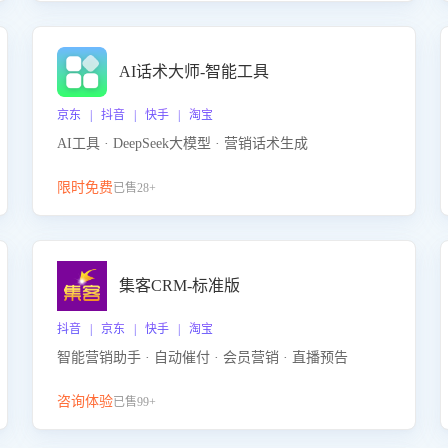
AI话术大师-智能工具
京东 | 抖音 | 快手 | 淘宝
AI工具 · DeepSeek大模型 · 营销话术生成
限时免费
已售28+
集客CRM-标准版
抖音 | 京东 | 快手 | 淘宝
智能营销助手 · 自动催付 · 会员营销 · 直播预告
咨询体验
已售99+