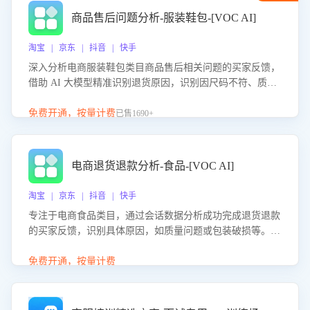
商品售后问题分析-服装鞋包-[VOC AI]
淘宝 | 京东 | 抖音 | 快手
深入分析电商服装鞋包类目商品售后相关问题的买家反馈，
借助 AI 大模型精准识别退货原因，识别因尺码不符、质量
问题等导致的退货原因，给出全方位优化产品与服务的建
议，助力商家优化产品或服务，实现销售额的显著提升。
免费开通，按量计费
已售1690+
电商退货退款分析-食品-[VOC AI]
淘宝 | 京东 | 抖音 | 快手
专注于电商食品类目，通过会话数据分析成功完成退货退款
的买家反馈，识别具体原因，如质量问题或包装破损等。结
合AI大模型，自动评估客服挽回效果，输出优化策略，助力
商家降低退款率，提升售后效率。
免费开通，按量计费