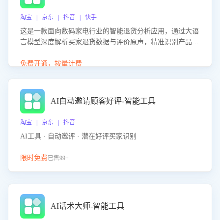
淘宝 | 京东 | 抖音 | 快手
这是一款面向数码家电行业的智能退货分析应用，通过大语
言模型深度解析买家退货数据与评价原声，精准识别产品质
量、描述不符、物流破损等核心退货原因，并输出可落地的
改进建议，通过挖掘用户痛点驱动产品迭代，从根本上降低
免费开通，按量计费
退货率，进而降低因技术差异或服务疏漏导致的退款率。
AI自动邀请顾客好评-智能工具
淘宝 | 京东 | 抖音
AI工具 · 自动邀评 · 潜在好评买家识别
限时免费
已售99+
AI话术大师-智能工具