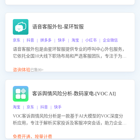
语音客服外包-星环智服
京东 | 抖音 | 拼多多 | 快手 | 淘宝 | 小红书 | 企业微信
语音客服外包是由星环智服提供专业的呼叫中心外包服务，
它依托全国10大线下职场布局和严选客服团队，专注于为企
业提供高效的语音呼叫解决方案。这项服务旨在通过专业的
客服团队和智能工具提升语音客服服务效率和质量，帮助企
咨询体验
已售99+
业实现降本增效。
客诉舆情风险分析-数码家电-[VOC AI]
淘宝 | 京东 | 抖音 | 快手
VOC客诉舆情风险分析是一款基于AI大模型的VOC深度分
析应用，专注于解析买家投诉及客服冲突会话，助力企业精
准防控舆情风险。该产品通过智能定位高风险会话、精准判
别客户情绪、归因争议根源，并客观评估客服应对合理性与
免费开通，按量计费