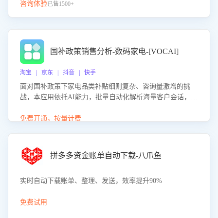
咨询体验
已售1500+
国补政策销售分析-数码家电-[VOCAI]
淘宝 | 京东 | 抖音 | 快手
面对国补政策下家电品类补贴细则复杂、咨询量激增的挑
战，本应用依托AI能力，批量自动化解析海量客户会话，精
准识别消费者对能以旧换新、补贴额度等政策的关注焦点与
购买意向，深度洞察决策动因。同时全面评估客服团队政策
免费开通，按量计费
解读准确性与响应效率，定位服务薄弱环节，为企业提供数
据驱动的策略优化建议与培训支持，助力提升政策响应速
度、客服转化能力及销售业绩。
拼多多资金账单自动下载-八爪鱼
实时自动下载账单、整理、发送，效率提升90%
免费试用