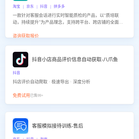
淘宝 | 京东 | 抖音 | 拼多多
一款针对客服会话进行实时智能质检的产品，以“质培联
动，持续提升”为产品理念，支持跨平台、跨店铺的全面、
实时、智能化质检，并根据质检结果形成质培联动，持续提
升客服团队的销服能力。
咨询获取报价
抖音小店商品评价信息自动获取-八爪鱼
抖音
抖店评价自动爬取 · 极速导出 · 深度分析
免费试用
已售99+
客服模拟接待训练-售后