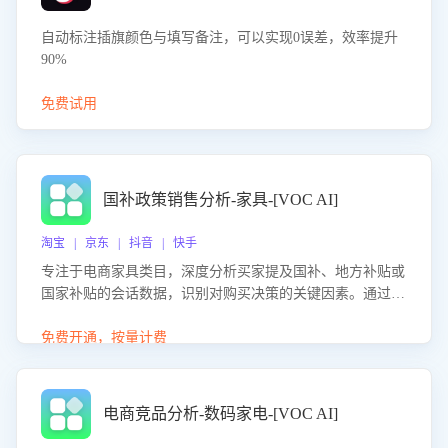
自动标注插旗颜色与填写备注，可以实现0误差，效率提升
90%
免费试用
国补政策销售分析-家具-[VOC AI]
淘宝 | 京东 | 抖音 | 快手
专注于电商家具类目，深度分析买家提及国补、地方补贴或
国家补贴的会话数据，识别对购买决策的关键因素。通过AI
大模型评估客服在政策宣传、回应及互动中的表现，生成优
化策略，助力商家利用国补政策提升GMV。
免费开通，按量计费
电商竞品分析-数码家电-[VOC AI]