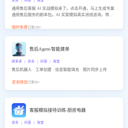
京东 | 抖音 | 淘宝
通用售后客服 AI 实战模拟来了。点击开通，马上生成专属
通用售后服务的剧本包。AI 买家模拟真实进线咨询，带您
的客服团队进行沉浸式训练，快速吃透功能咨询等售后场景
的应对要点，轻松提升服务能力。
限时免费
已售299+
售后Agent-智能建单
拼多多 | 京东 | 抖音 | 淘宝
售后机器人 · 工单创建 · 信息智能填充 · 图片同步上传
咨询体验
已售99+
客服模拟接待训练-厨房电器
京东 | 抖音 | 淘宝