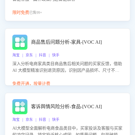
限时免费
已售99+
商品售后问题分析-家具-[VOC AI]
淘宝 | 京东 | 抖音 | 快手
深入分析电商家具类目商品售后相关问题的买家反馈，借助
AI 大模型精准识别退货原因，识别因产品损坏、尺寸不符
等导致的退货原因，给出全方位优化产品与服务的建议，助
力商家优化产品或服务，实现销售额的显著提升。
免费开通，按量计费
客诉舆情风险分析-食品-[VOC AI]
淘宝 | 京东 | 抖音 | 快手
AI大模型全面解析电商食品类目中，买家投诉及客服与买家
的冲突记录，锁定投诉核心成因，如质量问题、包装破损