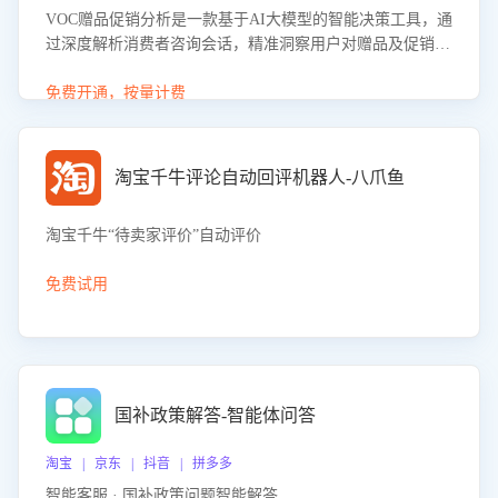
VOC赠品促销分析是一款基于AI大模型的智能决策工具，通
过深度解析消费者咨询会话，精准洞察用户对赠品及促销政
策的真实偏好与需求。该应用可识别高吸引力赠品和热门促
销诉求，帮助企业制定个性化赠品组合策略，优化资源投放
免费开通，按量计费
并淘汰低效赠品，在提升成交转化率的同时有效控制成本，
实现促销效果最大化。
淘宝千牛评论自动回评机器人-八爪鱼
淘宝千牛“待卖家评价”自动评价
免费试用
国补政策解答-智能体问答
淘宝 | 京东 | 抖音 | 拼多多
智能客服 · 国补政策问题智能解答