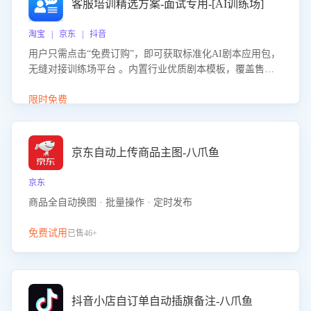
客服培训精选方案-面试专用-[AI训练场]
淘宝 | 京东 | 抖音
用户只需点击“免费订购”，即可获取标准化AI剧本应用包，
无缝对接训练场平台 。内置行业优质剧本模板，覆盖售前
咨询、售后处理等全场景，消除复杂部署流程，节省90%的
初始化时间，助力企业快速启动智能客服训练
限时免费
京东自动上传商品主图-八爪鱼
京东
商品全自动换图 · 批量操作 · 定时发布
免费试用
已售46+
抖音小店自订单自动插旗备注-八爪鱼