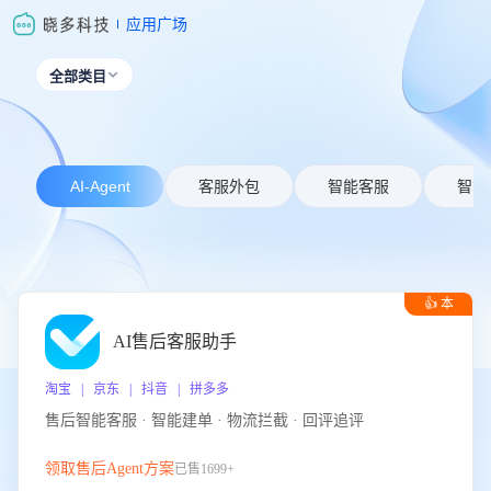
应用广场
全部类目

AI-Agent
客服外包
智能客服
智能
👍 本
周推荐
AI售后客服助手
淘宝 | 京东 | 抖音 | 拼多多
售后智能客服 · 智能建单 · 物流拦截 · 回评追评
领取售后Agent方案
已售1699+