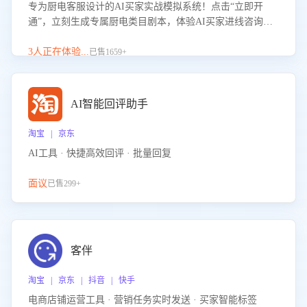
专为厨电客服设计的AI买家实战模拟系统！点击“立即开
通”，立刻生成专属厨电类目剧本，体验AI买家进线咨询真
实场景训练，快速掌握针对家用厨电商品的“功能咨询”等真
实场景应对技巧！
3人正在体验...
已售1659+
AI智能回评助手
淘宝 | 京东
AI工具 · 快捷高效回评 · 批量回复
面议
已售299+
客伴
淘宝 | 京东 | 抖音 | 快手
电商店铺运营工具 · 营销任务实时发送 · 买家智能标签