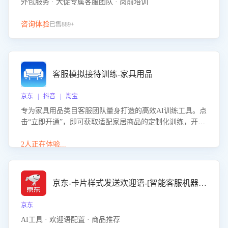
外包服务 · 大促专属客服团队 · 岗前培训
咨询体验
已售889+
客服模拟接待训练-家具用品
京东 | 抖音 | 淘宝
专为家具用品类目客服团队量身打造的高效AI训练工具。点
击“立即开通”，即可获取适配家居商品的定制化训练，开启
模拟真实客户对话的演练。针对性提升客服在家具用品功
能、尺寸参数咨询等高频场景下的专业应对能力。
2人正在体验...
京东-卡片样式发送欢迎语-[智能客服机器人]
京东
AI工具 · 欢迎语配置 · 商品推荐