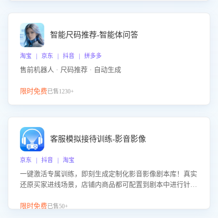
智能尺码推荐-智能体问答
淘宝 | 京东 | 抖音 | 拼多多
售前机器人 · 尺码推荐 · 自动生成
限时免费
已售1230+
客服模拟接待训练-影音影像
京东 | 抖音 | 淘宝
一键激活专属训练，即刻生成定制化影音影像剧本库！真实
还原买家进线场景，店铺内商品都可配置到剧本中进行针对
性训练，加强商品知识解答能力，提升客服售前转化率。点
击 “立即开通”，快速获取影音影像类目剧本，一键开启客服
限时免费
已售50+
培训。