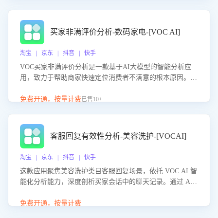
成效。系统可自动生成针对性改进策略，包括沟通话术优
化、流程规范及部门协同建议，从而提升客服团队舆情应对
能力，阻断差评扩散，维护品牌声誉，实现客户满意度的持
买家非满评价分析-数码家电-[VOC AI]
续提升。
淘宝 | 京东 | 抖音 | 快手
VOC买家非满评价分析是一款基于AI大模型的智能分析应
用，致力于帮助商家快速定位消费者不满意的根本原因。该
产品可自动识别非满评价中的关键问题，区别问题是否属于
客服原因或其它部门原因，明确责任归属，提供可落地的改
免费开通，按量计费
已售10+
进建议与策略方向。通过深入挖掘会话内容，商家可针对性
优化服务流程、提升客服质量，并协同相关部门推进体验整
改，有效提升客户满意度和店铺整体服务质量。
客服回复有效性分析-美容洗护-[VOCAI]
淘宝 | 京东 | 抖音 | 快手
这款应用聚焦美容洗护类目客服回复场景，依托 VOC AI 智
能化分析能力，深度剖析买家会话中的聊天记录。通过 AI
大模型精准定位客服在不同场景的理解与回应难点，评判解
答的有效性与完整性，输出针对性改进策略，助力商家快速
免费开通，按量计费
优化快捷话术，提升客服接待响应率与服务质量。