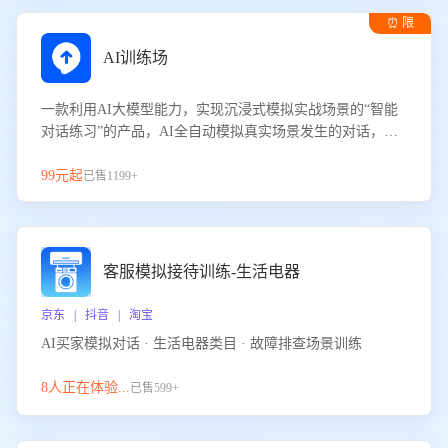
⏰ 限
时试用
AI训练场
一款利用AI大模型能力，实现沉浸式模拟实战场景的“智能
对话练习”的产品，AI全自动模拟真实场景发生的对话，企
业可以帮助员工提升客服接待技巧，持续提升客服团队的销
服能力。
99元起
已售1199+
客服模拟接待训练-生活电器
京东 | 抖音 | 淘宝
AI买家模拟对话 · 生活电器类目 · 故障排查场景训练
8人正在体验...
已售599+