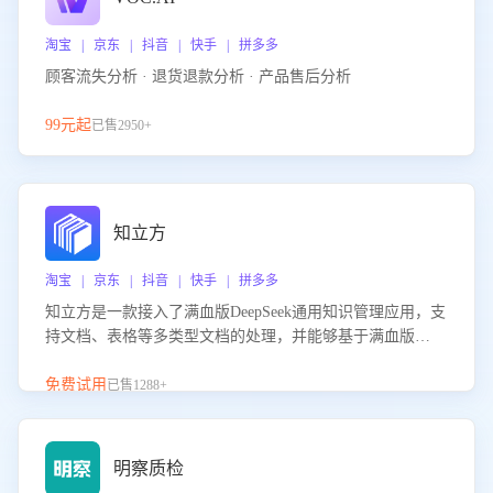
淘宝 | 京东 | 抖音 | 快手 | 拼多多
顾客流失分析 · 退货退款分析 · 产品售后分析
99元起
已售2950+
知立方
淘宝 | 京东 | 抖音 | 快手 | 拼多多
知立方是一款接入了满血版DeepSeek通用知识管理应用，支
持文档、表格等多类型文档的处理，并能够基于满血版
DeepSeek做知识应答。它能够为多种应用场景提供强大的知
识支持，帮助用户高效管理和利用知识资源。通过该产品，
免费试用
已售1288+
用户可以轻松实现文档的上传、分类、检索，提升知识管理
的智能化水平。
明察质检