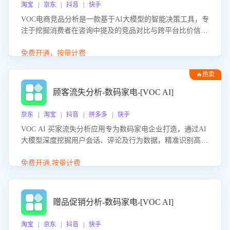
淘宝 | 京东 | 抖音 | 快手
VOC电商竞品分析是一款基于AI大模型的智能决策工具，专
注于挖掘消费者在咨询中提及的竞品对比与跨平台比价信
息。该应用能够精准识别被频繁对比的竞品品牌、咨询量、
商品信息，进行多维度交叉对比，并分析消费者的比价行
免费开通，按量计费
为。通过提供数据驱动的竞品洞察与差异化策略建议，帮助
🔥热卖
企业优化营销话术、突出产品与服务优势，有效提升咨询转
化率，避免陷入单纯价格竞争，实现精准扬长避短。
顾客流失分析-数码家电-[VOC AI]
京东 | 淘宝 | 抖音 | 拼多多 | 快手
VOC AI 买家流失分析应用专为数码家电企业打造，通过AI
大模型深度挖掘用户会话、评论及行为数据，精准识别高流
失风险客户，并定位流失原因：包括产品质量缺陷、售后响
应延迟、竞品价格冲击等。系统自动输出可落地的挽回策
免费开通,按量计费
略，迅速同步到店铺运营团队。
赠品促销分析-数码家电-[VOC AI]
淘宝 | 京东 | 抖音 | 快手