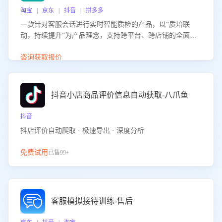
淘宝 | 京东 | 抖音 | 拼多多
一款针对客服会话进行实时智能质检的产品，以“质培联
动，持续提升”为产品理念，支持跨平台、跨店铺的全面、
实时、智能化质检，并根据质检结果形成质培联动，持续提
升客服团队的销服能力。
咨询获取报价
抖音小店商品评价信息自动获取-八爪鱼
抖音
抖店评价自动爬取 · 极速导出 · 深度分析
免费试用
已售99+
客服模拟接待训练-售后