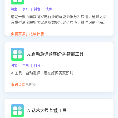
淘宝 | 京东 | 抖音 | 快手
这是一款面向数码家电行业的智能退货分析应用，通过大语
言模型深度解析买家退货数据与评价原声，精准识别产品质
量、描述不符、物流破损等核心退货原因，并输出可落地的
改进建议，通过挖掘用户痛点驱动产品迭代，从根本上降低
免费开通，按量计费
退货率，进而降低因技术差异或服务疏漏导致的退款率。
AI自动邀请顾客好评-智能工具
淘宝 | 京东 | 抖音
AI工具 · 自动邀评 · 潜在好评买家识别
限时免费
已售99+
AI话术大师-智能工具