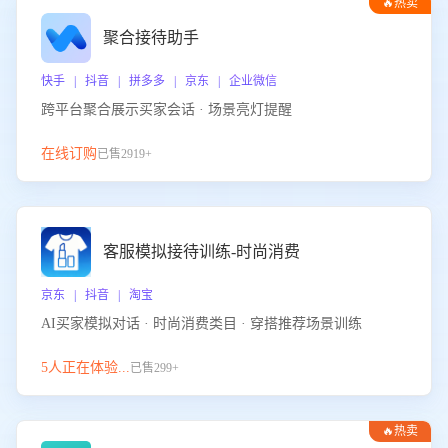
🔥热卖
聚合接待助手
快手 | 抖音 | 拼多多 | 京东 | 企业微信
跨平台聚合展示买家会话 · 场景亮灯提醒
在线订购
已售2919+
客服模拟接待训练-时尚消费
京东 | 抖音 | 淘宝
AI买家模拟对话 · 时尚消费类目 · 穿搭推荐场景训练
5人正在体验...
已售299+
🔥热卖