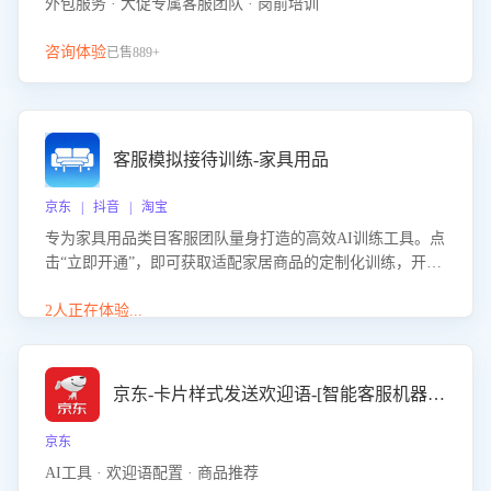
外包服务 · 大促专属客服团队 · 岗前培训
咨询体验
已售889+
客服模拟接待训练-家具用品
京东 | 抖音 | 淘宝
专为家具用品类目客服团队量身打造的高效AI训练工具。点
击“立即开通”，即可获取适配家居商品的定制化训练，开启
模拟真实客户对话的演练。针对性提升客服在家具用品功
能、尺寸参数咨询等高频场景下的专业应对能力。
2人正在体验...
京东-卡片样式发送欢迎语-[智能客服机器人]
京东
AI工具 · 欢迎语配置 · 商品推荐