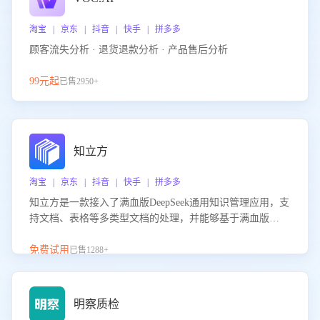
淘宝 | 京东 | 抖音 | 快手 | 拼多多
顾客流失分析 · 退货退款分析 · 产品售后分析
99元起
已售2950+
知立方
淘宝 | 京东 | 抖音 | 快手 | 拼多多
知立方是一款接入了满血版DeepSeek通用知识管理应用，支
持文档、表格等多类型文档的处理，并能够基于满血版
DeepSeek做知识应答。它能够为多种应用场景提供强大的知
识支持，帮助用户高效管理和利用知识资源。通过该产品，
免费试用
已售1288+
用户可以轻松实现文档的上传、分类、检索，提升知识管理
的智能化水平。
明察质检