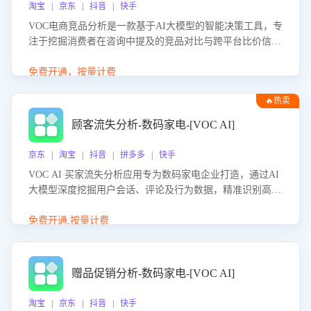
淘宝 | 京东 | 抖音 | 快手
VOC电商竞品分析是一款基于AI大模型的智能决策工具，专
注于挖掘消费者在咨询中提及的竞品对比与跨平台比价信
息。该应用能够精准识别被频繁对比的竞品品牌、咨询量、
商品信息，进行多维度交叉对比，并分析消费者的比价行
免费开通，按量计费
为。通过提供数据驱动的竞品洞察与差异化策略建议，帮助
🔥热卖
企业优化营销话术、突出产品与服务优势，有效提升咨询转
化率，避免陷入单纯价格竞争，实现精准扬长避短。
顾客流失分析-数码家电-[VOC AI]
京东 | 淘宝 | 抖音 | 拼多多 | 快手
VOC AI 买家流失分析应用专为数码家电企业打造，通过AI
大模型深度挖掘用户会话、评论及行为数据，精准识别高流
失风险客户，并定位流失原因：包括产品质量缺陷、售后响
应延迟、竞品价格冲击等。系统自动输出可落地的挽回策
免费开通,按量计费
略，迅速同步到店铺运营团队。
赠品促销分析-数码家电-[VOC AI]
淘宝 | 京东 | 抖音 | 快手