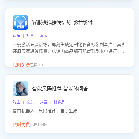
客服模拟接待训练-影音影像
京东 | 抖音 | 淘宝
一键激活专属训练，即刻生成定制化影音影像剧本库！真实
还原买家进线场景，店铺内商品都可配置到剧本中进行针对
性训练，加强商品知识解答能力，提升客服售前转化率。点
击 “立即开通”，快速获取影音影像类目剧本，一键开启客服
限时免费
已售50+
培训。
智能尺码推荐-智能体问答
淘宝 | 京东 | 抖音 | 拼多多
售前机器人 · 尺码推荐 · 自动生成
限时免费
已售1230+