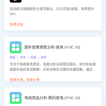
自动标注插旗颜色与填写备注，可以实现0误差，效率提升
90%
免费试用
国补政策销售分析-家具-[VOC AI]
淘宝 | 京东 | 抖音 | 快手
专注于电商家具类目，深度分析买家提及国补、地方补贴或
国家补贴的会话数据，识别对购买决策的关键因素。通过AI
大模型评估客服在政策宣传、回应及互动中的表现，生成优
化策略，助力商家利用国补政策提升GMV。
免费开通，按量计费
电商竞品分析-数码家电-[VOC AI]