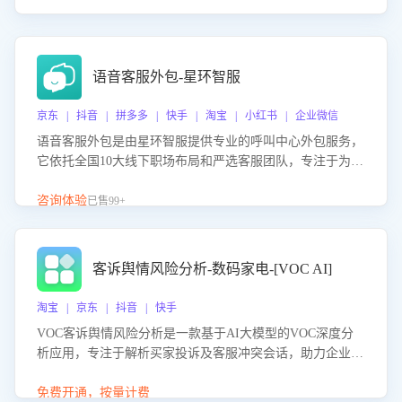
语音客服外包-星环智服
京东 | 抖音 | 拼多多 | 快手 | 淘宝 | 小红书 | 企业微信
语音客服外包是由星环智服提供专业的呼叫中心外包服务，
它依托全国10大线下职场布局和严选客服团队，专注于为企
业提供高效的语音呼叫解决方案。这项服务旨在通过专业的
客服团队和智能工具提升语音客服服务效率和质量，帮助企
咨询体验
已售99+
业实现降本增效。
客诉舆情风险分析-数码家电-[VOC AI]
淘宝 | 京东 | 抖音 | 快手
VOC客诉舆情风险分析是一款基于AI大模型的VOC深度分
析应用，专注于解析买家投诉及客服冲突会话，助力企业精
准防控舆情风险。该产品通过智能定位高风险会话、精准判
别客户情绪、归因争议根源，并客观评估客服应对合理性与
免费开通，按量计费