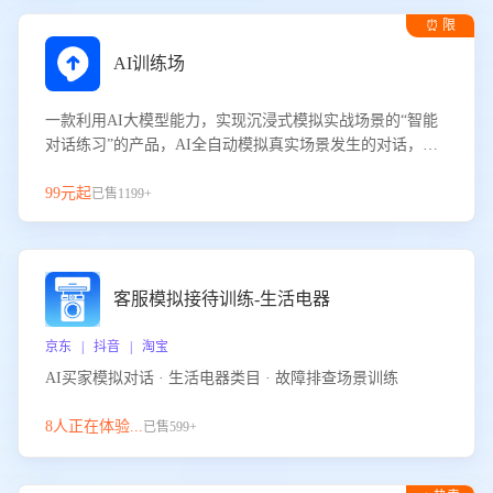
⏰ 限
时试用
AI训练场
一款利用AI大模型能力，实现沉浸式模拟实战场景的“智能
对话练习”的产品，AI全自动模拟真实场景发生的对话，企
业可以帮助员工提升客服接待技巧，持续提升客服团队的销
服能力。
99元起
已售1199+
客服模拟接待训练-生活电器
京东 | 抖音 | 淘宝
AI买家模拟对话 · 生活电器类目 · 故障排查场景训练
8人正在体验...
已售599+