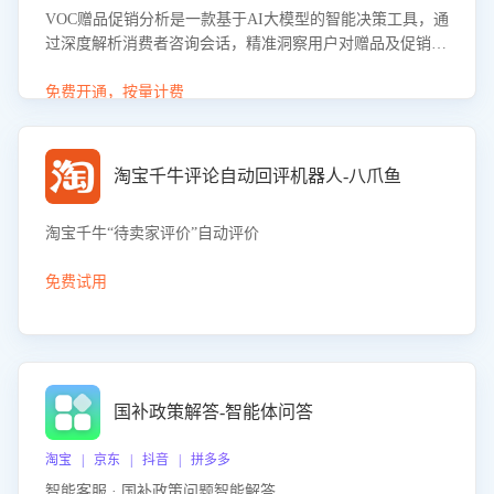
VOC赠品促销分析是一款基于AI大模型的智能决策工具，通
过深度解析消费者咨询会话，精准洞察用户对赠品及促销政
策的真实偏好与需求。该应用可识别高吸引力赠品和热门促
销诉求，帮助企业制定个性化赠品组合策略，优化资源投放
免费开通，按量计费
并淘汰低效赠品，在提升成交转化率的同时有效控制成本，
实现促销效果最大化。
淘宝千牛评论自动回评机器人-八爪鱼
淘宝千牛“待卖家评价”自动评价
免费试用
国补政策解答-智能体问答
淘宝 | 京东 | 抖音 | 拼多多
智能客服 · 国补政策问题智能解答