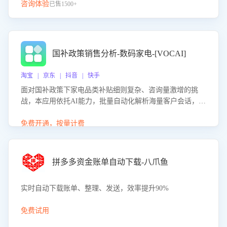
咨询体验
已售1500+
国补政策销售分析-数码家电-[VOCAI]
淘宝 | 京东 | 抖音 | 快手
面对国补政策下家电品类补贴细则复杂、咨询量激增的挑
战，本应用依托AI能力，批量自动化解析海量客户会话，精
准识别消费者对能以旧换新、补贴额度等政策的关注焦点与
购买意向，深度洞察决策动因。同时全面评估客服团队政策
免费开通，按量计费
解读准确性与响应效率，定位服务薄弱环节，为企业提供数
据驱动的策略优化建议与培训支持，助力提升政策响应速
度、客服转化能力及销售业绩。
拼多多资金账单自动下载-八爪鱼
实时自动下载账单、整理、发送，效率提升90%
免费试用