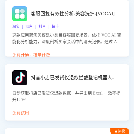
客服回复有效性分析-美容洗护-[VOCAI]
淘宝 | 京东 | 抖音 | 快手
这款应用聚焦美容洗护类目客服回复场景，依托 VOC AI 智
能化分析能力，深度剖析买家会话中的聊天记录。通过 AI
大模型精准定位客服在不同场景的理解与回应难点，评判解
答的有效性与完整性，输出针对性改进策略，助力商家快速
免费开通，按量计费
优化快捷话术，提升客服接待响应率与服务质量。
抖音小店已发货仅退款拦截登记机器人-八爪鱼
自动获取抖店已发货仅退款数据，并导出到 Excel ，效率提
升120%
免费试用
🔥热卖