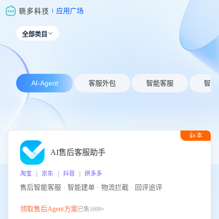
应用广场
全部类目

AI-Agent
客服外包
智能客服
智能
👍 本
周推荐
AI售后客服助手
淘宝 | 京东 | 抖音 | 拼多多
售后智能客服 · 智能建单 · 物流拦截 · 回评追评
领取售后Agent方案
已售1699+