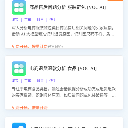
商品售后问题分析-服装鞋包-[VOC AI]
淘宝 | 京东 | 抖音 | 快手
深入分析电商服装鞋包类目商品售后相关问题的买家反馈，
借助 AI 大模型精准识别退货原因，识别因尺码不符、质量
问题等导致的退货原因，给出全方位优化产品与服务的建
议，助力商家优化产品或服务，实现销售额的显著提升。
免费开通，按量计费
已售1690+
电商退货退款分析-食品-[VOC AI]
淘宝 | 京东 | 抖音 | 快手
专注于电商食品类目，通过会话数据分析成功完成退货退款
的买家反馈，识别具体原因，如质量问题或包装破损等。结
合AI大模型，自动评估客服挽回效果，输出优化策略，助力
商家降低退款率，提升售后效率。
免费开通，按量计费