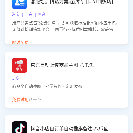
客服培训精选方案-面试专用-[AI训练场]
淘宝 | 京东 | 抖音
用户只需点击“免费订购”，即可获取标准化AI剧本应用包，
无缝对接训练场平台 。内置行业优质剧本模板，覆盖售前
咨询、售后处理等全场景，消除复杂部署流程，节省90%的
初始化时间，助力企业快速启动智能客服训练
限时免费
京东自动上传商品主图-八爪鱼
京东
商品全自动换图 · 批量操作 · 定时发布
免费试用
已售46+
抖音小店自订单自动插旗备注-八爪鱼