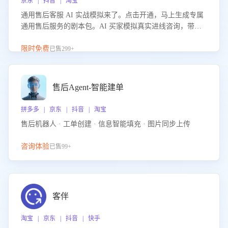
京东 | 抖音 | 淘宝
通用售后客服 AI 实战模拟来了。点击开通，马上生成专属
通用售后服务的剧本包。AI 买家模拟真实进线咨询，带您
的客服团队进行沉浸式训练，快速吃透功能咨询等售后场景
的应对要点，轻松提升服务能力。
限时免费
已售299+
售后Agent-智能建单
拼多多 | 京东 | 抖音 | 淘宝
售后机器人 · 工单创建 · 信息智能填充 · 图片同步上传
咨询体验
已售99+
客伴
淘宝 | 京东 | 抖音 | 快手