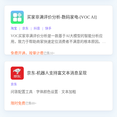
成效。系统可自动生成针对性改进策略，包括沟通话术优
化、流程规范及部门协同建议，从而提升客服团队舆情应对
能力，阻断差评扩散，维护品牌声誉，实现客户满意度的持
买家非满评价分析-数码家电-[VOC AI]
续提升。
淘宝 | 京东 | 抖音 | 快手
VOC买家非满评价分析是一款基于AI大模型的智能分析应
用，致力于帮助商家快速定位消费者不满意的根本原因。该
产品可自动识别非满评价中的关键问题，区别问题是否属于
客服原因或其它部门原因，明确责任归属，提供可落地的改
免费开通，按量计费
已售10+
进建议与策略方向。通过深入挖掘会话内容，商家可针对性
优化服务流程、提升客服质量，并协同相关部门推进体验整
改，有效提升客户满意度和店铺整体服务质量。
京东-机器人支持富文本消息呈现
京东
问答配置工具 · 字体颜色设置 · 文本加粗
限时免费
已售69+