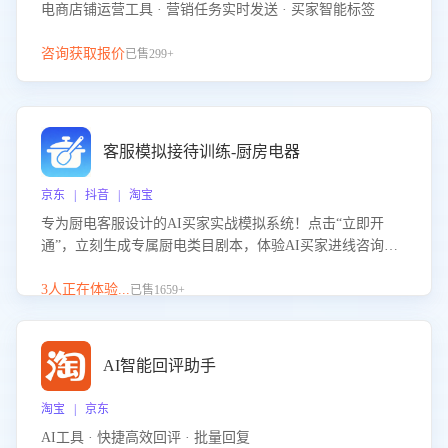
电商店铺运营工具 · 营销任务实时发送 · 买家智能标签
咨询获取报价
已售299+
客服模拟接待训练-厨房电器
京东 | 抖音 | 淘宝
专为厨电客服设计的AI买家实战模拟系统！点击“立即开
通”，立刻生成专属厨电类目剧本，体验AI买家进线咨询真
实场景训练，快速掌握针对家用厨电商品的“功能咨询”等真
实场景应对技巧！
3人正在体验...
已售1659+
AI智能回评助手
淘宝 | 京东
AI工具 · 快捷高效回评 · 批量回复