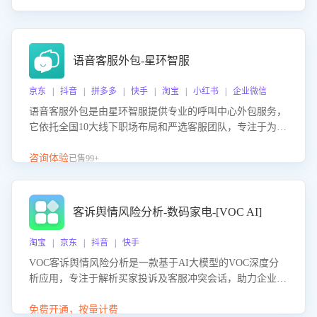
语音客服外包-星环智服
京东 | 抖音 | 拼多多 | 快手 | 淘宝 | 小红书 | 企业微信
语音客服外包是由星环智服提供专业的呼叫中心外包服务，
它依托全国10大线下职场布局和严选客服团队，专注于为企
业提供高效的语音呼叫解决方案。这项服务旨在通过专业的
客服团队和智能工具提升语音客服服务效率和质量，帮助企
咨询体验
已售99+
业实现降本增效。
客诉舆情风险分析-数码家电-[VOC AI]
淘宝 | 京东 | 抖音 | 快手
VOC客诉舆情风险分析是一款基于AI大模型的VOC深度分
析应用，专注于解析买家投诉及客服冲突会话，助力企业精
准防控舆情风险。该产品通过智能定位高风险会话、精准判
别客户情绪、归因争议根源，并客观评估客服应对合理性与
免费开通，按量计费