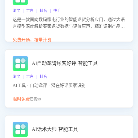
淘宝 | 京东 | 抖音 | 快手
这是一款面向数码家电行业的智能退货分析应用，通过大语
言模型深度解析买家退货数据与评价原声，精准识别产品质
量、描述不符、物流破损等核心退货原因，并输出可落地的
改进建议，通过挖掘用户痛点驱动产品迭代，从根本上降低
免费开通，按量计费
退货率，进而降低因技术差异或服务疏漏导致的退款率。
AI自动邀请顾客好评-智能工具
淘宝 | 京东 | 抖音
AI工具 · 自动邀评 · 潜在好评买家识别
限时免费
已售99+
AI话术大师-智能工具