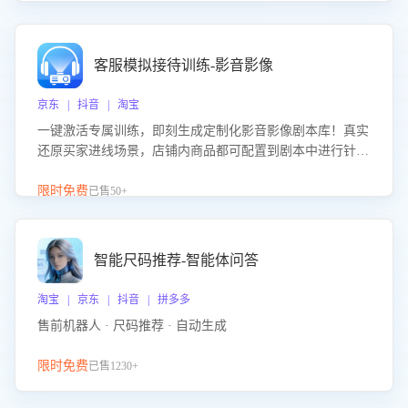
客服模拟接待训练-影音影像
京东 | 抖音 | 淘宝
一键激活专属训练，即刻生成定制化影音影像剧本库！真实
还原买家进线场景，店铺内商品都可配置到剧本中进行针对
性训练，加强商品知识解答能力，提升客服售前转化率。点
击 “立即开通”，快速获取影音影像类目剧本，一键开启客服
限时免费
已售50+
培训。
智能尺码推荐-智能体问答
淘宝 | 京东 | 抖音 | 拼多多
售前机器人 · 尺码推荐 · 自动生成
限时免费
已售1230+