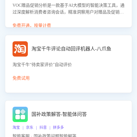
VOC赠品促销分析是一款基于AI大模型的智能决策工具，通
过深度解析消费者咨询会话，精准洞察用户对赠品及促销政
策的真实偏好与需求。该应用可识别高吸引力赠品和热门促
销诉求，帮助企业制定个性化赠品组合策略，优化资源投放
免费开通，按量计费
并淘汰低效赠品，在提升成交转化率的同时有效控制成本，
实现促销效果最大化。
淘宝千牛评论自动回评机器人-八爪鱼
淘宝千牛“待卖家评价”自动评价
免费试用
国补政策解答-智能体问答
淘宝 | 京东 | 抖音 | 拼多多
智能客服 · 国补政策问题智能解答