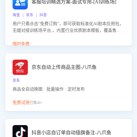
客服培训精选方案-面试专用-[AI训练场]
淘宝 | 京东 | 抖音
用户只需点击“免费订购”，即可获取标准化AI剧本应用包，
无缝对接训练场平台 。内置行业优质剧本模板，覆盖售前
咨询、售后处理等全场景，消除复杂部署流程，节省90%的
初始化时间，助力企业快速启动智能客服训练
限时免费
京东自动上传商品主图-八爪鱼
京东
商品全自动换图 · 批量操作 · 定时发布
免费试用
已售46+
抖音小店自订单自动插旗备注-八爪鱼