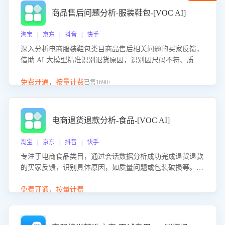
商品售后问题分析-服装鞋包-[VOC AI]
淘宝 | 京东 | 抖音 | 快手
深入分析电商服装鞋包类目商品售后相关问题的买家反馈，
借助 AI 大模型精准识别退货原因，识别因尺码不符、质量
问题等导致的退货原因，给出全方位优化产品与服务的建
议，助力商家优化产品或服务，实现销售额的显著提升。
免费开通，按量计费
已售1690+
电商退货退款分析-食品-[VOC AI]
淘宝 | 京东 | 抖音 | 快手
专注于电商食品类目，通过会话数据分析成功完成退货退款
的买家反馈，识别具体原因，如质量问题或包装破损等。结
合AI大模型，自动评估客服挽回效果，输出优化策略，助力
商家降低退款率，提升售后效率。
免费开通，按量计费