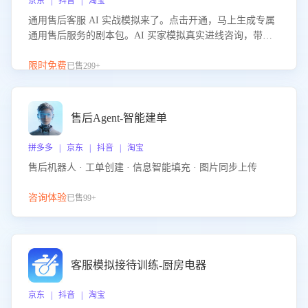
京东 | 抖音 | 淘宝
通用售后客服 AI 实战模拟来了。点击开通，马上生成专属
通用售后服务的剧本包。AI 买家模拟真实进线咨询，带您
的客服团队进行沉浸式训练，快速吃透功能咨询等售后场景
的应对要点，轻松提升服务能力。
限时免费
已售299+
售后Agent-智能建单
拼多多 | 京东 | 抖音 | 淘宝
售后机器人 · 工单创建 · 信息智能填充 · 图片同步上传
咨询体验
已售99+
客服模拟接待训练-厨房电器
京东 | 抖音 | 淘宝