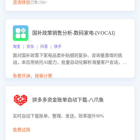
咨询体验
已售1500+
国补政策销售分析-数码家电-[VOCAI]
淘宝 | 京东 | 抖音 | 快手
面对国补政策下家电品类补贴细则复杂、咨询量激增的挑
战，本应用依托AI能力，批量自动化解析海量客户会话，精
准识别消费者对能以旧换新、补贴额度等政策的关注焦点与
购买意向，深度洞察决策动因。同时全面评估客服团队政策
免费开通，按量计费
解读准确性与响应效率，定位服务薄弱环节，为企业提供数
据驱动的策略优化建议与培训支持，助力提升政策响应速
度、客服转化能力及销售业绩。
拼多多资金账单自动下载-八爪鱼
实时自动下载账单、整理、发送，效率提升90%
免费试用