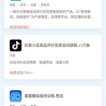
淘宝 | 京东 | 抖音 | 拼多多
一款针对客服会话进行实时智能质检的产品，以“质培联
动，持续提升”为产品理念，支持跨平台、跨店铺的全面、
实时、智能化质检，并根据质检结果形成质培联动，持续提
升客服团队的销服能力。
咨询获取报价
抖音小店商品评价信息自动获取-八爪鱼
抖音
抖店评价自动爬取 · 极速导出 · 深度分析
免费试用
已售99+
客服模拟接待训练-售后