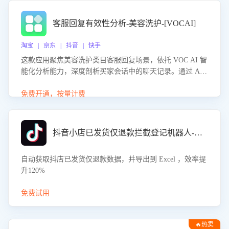
客服回复有效性分析-美容洗护-[VOCAI]
淘宝 | 京东 | 抖音 | 快手
这款应用聚焦美容洗护类目客服回复场景，依托 VOC AI 智
能化分析能力，深度剖析买家会话中的聊天记录。通过 AI
大模型精准定位客服在不同场景的理解与回应难点，评判解
答的有效性与完整性，输出针对性改进策略，助力商家快速
免费开通，按量计费
优化快捷话术，提升客服接待响应率与服务质量。
抖音小店已发货仅退款拦截登记机器人-八爪鱼
自动获取抖店已发货仅退款数据，并导出到 Excel ，效率提
升120%
免费试用
🔥热卖