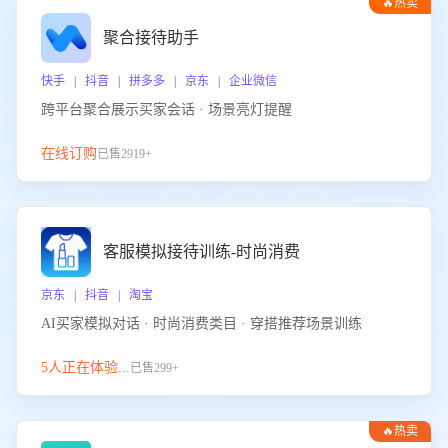
🔥热卖
聚合接待助手
快手 | 抖音 | 拼多多 | 京东 | 企业微信
跨平台聚合展示买家会话 · 场景亮灯提醒
在线订购
已售2919+
客服模拟接待训练-时尚消费
京东 | 抖音 | 淘宝
AI买家模拟对话 · 时尚消费类目 · 穿搭推荐场景训练
5人正在体验...
已售299+
🔥热卖