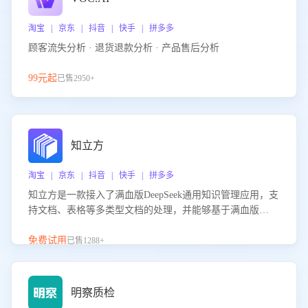
淘宝 | 京东 | 抖音 | 快手 | 拼多多
顾客流失分析 · 退货退款分析 · 产品售后分析
99元起
已售2950+
知立方
淘宝 | 京东 | 抖音 | 快手 | 拼多多
知立方是一款接入了满血版DeepSeek通用知识管理应用，支
持文档、表格等多类型文档的处理，并能够基于满血版
DeepSeek做知识应答。它能够为多种应用场景提供强大的知
识支持，帮助用户高效管理和利用知识资源。通过该产品，
免费试用
已售1288+
用户可以轻松实现文档的上传、分类、检索，提升知识管理
的智能化水平。
明察质检