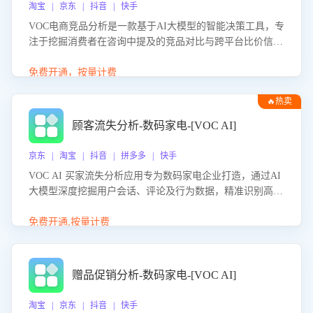
淘宝 | 京东 | 抖音 | 快手
VOC电商竞品分析是一款基于AI大模型的智能决策工具，专
注于挖掘消费者在咨询中提及的竞品对比与跨平台比价信
息。该应用能够精准识别被频繁对比的竞品品牌、咨询量、
商品信息，进行多维度交叉对比，并分析消费者的比价行
免费开通，按量计费
为。通过提供数据驱动的竞品洞察与差异化策略建议，帮助
🔥热卖
企业优化营销话术、突出产品与服务优势，有效提升咨询转
化率，避免陷入单纯价格竞争，实现精准扬长避短。
顾客流失分析-数码家电-[VOC AI]
京东 | 淘宝 | 抖音 | 拼多多 | 快手
VOC AI 买家流失分析应用专为数码家电企业打造，通过AI
大模型深度挖掘用户会话、评论及行为数据，精准识别高流
失风险客户，并定位流失原因：包括产品质量缺陷、售后响
应延迟、竞品价格冲击等。系统自动输出可落地的挽回策
免费开通,按量计费
略，迅速同步到店铺运营团队。
赠品促销分析-数码家电-[VOC AI]
淘宝 | 京东 | 抖音 | 快手