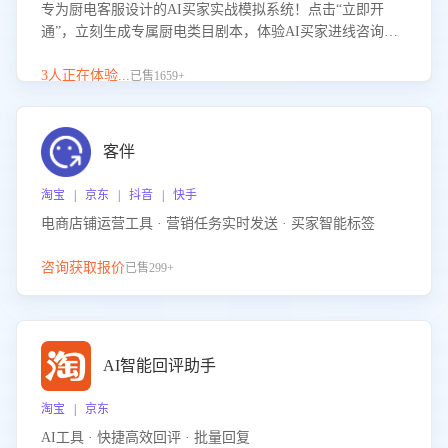
专为厨电客服设计的AI买家实战模拟系统！点击“立即开
通”，立刻生成专属厨电类目剧本，体验AI买家进线咨询真
实场景训练，快速掌握针对家用厨电商品的“功能咨询”等真
实场景应对技巧！
3人正在体验...
已售1659+
客伴
淘宝 | 京东 | 抖音 | 快手
电商店铺运营工具 · 营销任务实时发送 · 买家智能标签
咨询获取报价
已售299+
AI智能回评助手
淘宝 | 京东
AI工具 · 快捷高效回评 · 批量回复