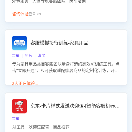
外包服务 · 大促专属客服团队 · 岗前培训
咨询体验
已售889+
客服模拟接待训练-家具用品
京东 | 抖音 | 淘宝
专为家具用品类目客服团队量身打造的高效AI训练工具。点
击“立即开通”，即可获取适配家居商品的定制化训练，开启
模拟真实客户对话的演练。针对性提升客服在家具用品功
能、尺寸参数咨询等高频场景下的专业应对能力。
2人正在体验...
京东-卡片样式发送欢迎语-[智能客服机器人]
京东
AI工具 · 欢迎语配置 · 商品推荐