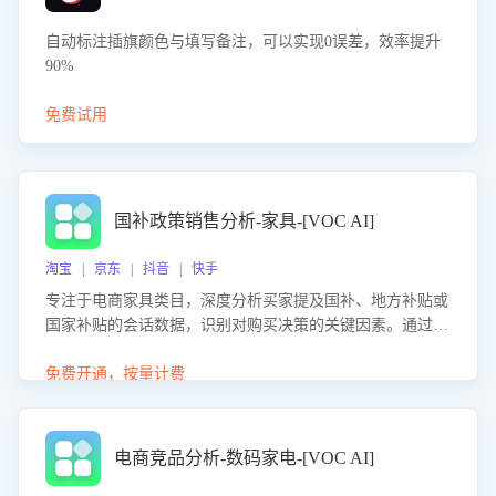
自动标注插旗颜色与填写备注，可以实现0误差，效率提升
90%
免费试用
国补政策销售分析-家具-[VOC AI]
淘宝 | 京东 | 抖音 | 快手
专注于电商家具类目，深度分析买家提及国补、地方补贴或
国家补贴的会话数据，识别对购买决策的关键因素。通过AI
大模型评估客服在政策宣传、回应及互动中的表现，生成优
化策略，助力商家利用国补政策提升GMV。
免费开通，按量计费
电商竞品分析-数码家电-[VOC AI]