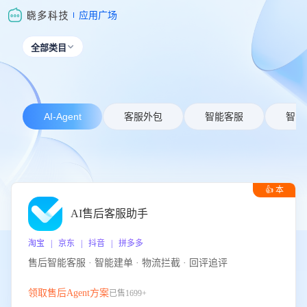
应用广场
全部类目

AI-Agent
客服外包
智能客服
智能
👍 本
周推荐
AI售后客服助手
淘宝 | 京东 | 抖音 | 拼多多
售后智能客服 · 智能建单 · 物流拦截 · 回评追评
领取售后Agent方案
已售1699+