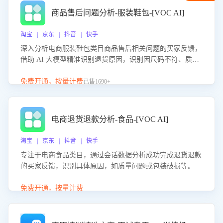
商品售后问题分析-服装鞋包-[VOC AI]
淘宝 | 京东 | 抖音 | 快手
深入分析电商服装鞋包类目商品售后相关问题的买家反馈，
借助 AI 大模型精准识别退货原因，识别因尺码不符、质量
问题等导致的退货原因，给出全方位优化产品与服务的建
议，助力商家优化产品或服务，实现销售额的显著提升。
免费开通，按量计费
已售1690+
电商退货退款分析-食品-[VOC AI]
淘宝 | 京东 | 抖音 | 快手
专注于电商食品类目，通过会话数据分析成功完成退货退款
的买家反馈，识别具体原因，如质量问题或包装破损等。结
合AI大模型，自动评估客服挽回效果，输出优化策略，助力
商家降低退款率，提升售后效率。
免费开通，按量计费