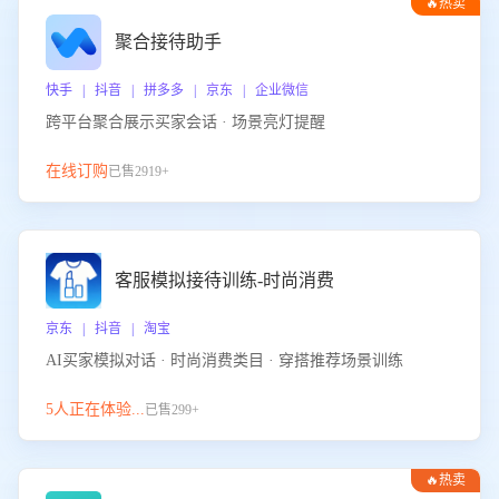
🔥热卖
聚合接待助手
快手 | 抖音 | 拼多多 | 京东 | 企业微信
跨平台聚合展示买家会话 · 场景亮灯提醒
在线订购
已售2919+
客服模拟接待训练-时尚消费
京东 | 抖音 | 淘宝
AI买家模拟对话 · 时尚消费类目 · 穿搭推荐场景训练
5人正在体验...
已售299+
🔥热卖