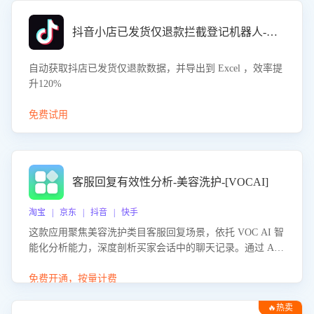
抖音小店已发货仅退款拦截登记机器人-八爪鱼
自动获取抖店已发货仅退款数据，并导出到 Excel ，效率提
升120%
免费试用
客服回复有效性分析-美容洗护-[VOCAI]
淘宝 | 京东 | 抖音 | 快手
这款应用聚焦美容洗护类目客服回复场景，依托 VOC AI 智
能化分析能力，深度剖析买家会话中的聊天记录。通过 AI
大模型精准定位客服在不同场景的理解与回应难点，评判解
答的有效性与完整性，输出针对性改进策略，助力商家快速
免费开通，按量计费
优化快捷话术，提升客服接待响应率与服务质量。
🔥热卖