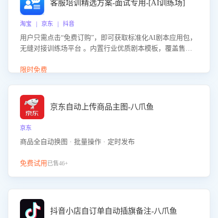
客服培训精选方案-面试专用-[AI训练场]
淘宝 | 京东 | 抖音
用户只需点击“免费订购”，即可获取标准化AI剧本应用包，
无缝对接训练场平台 。内置行业优质剧本模板，覆盖售前
咨询、售后处理等全场景，消除复杂部署流程，节省90%的
初始化时间，助力企业快速启动智能客服训练
限时免费
京东自动上传商品主图-八爪鱼
京东
商品全自动换图 · 批量操作 · 定时发布
免费试用
已售46+
抖音小店自订单自动插旗备注-八爪鱼