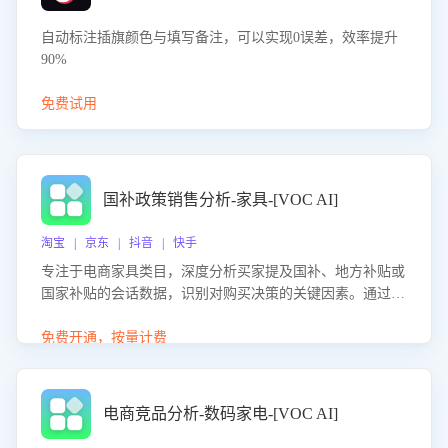
自动标注插旗颜色与填写备注，可以实现0误差，效率提升
90%
免费试用
国补政策销售分析-家具-[VOC AI]
淘宝 | 京东 | 抖音 | 快手
专注于电商家具类目，深度分析买家提及国补、地方补贴或
国家补贴的会话数据，识别对购买决策的关键因素。通过AI
大模型评估客服在政策宣传、回应及互动中的表现，生成优
化策略，助力商家利用国补政策提升GMV。
免费开通，按量计费
电商竞品分析-数码家电-[VOC AI]