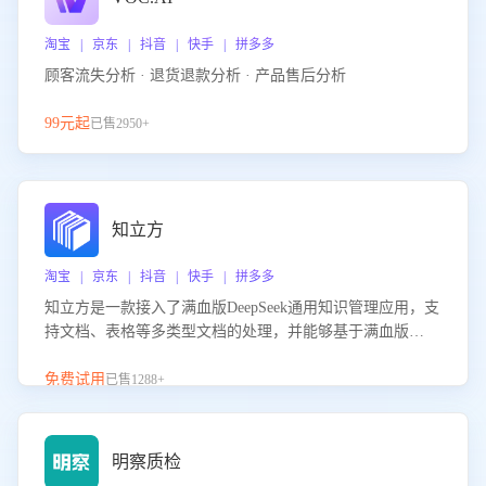
淘宝 | 京东 | 抖音 | 快手 | 拼多多
顾客流失分析 · 退货退款分析 · 产品售后分析
99元起
已售2950+
知立方
淘宝 | 京东 | 抖音 | 快手 | 拼多多
知立方是一款接入了满血版DeepSeek通用知识管理应用，支
持文档、表格等多类型文档的处理，并能够基于满血版
DeepSeek做知识应答。它能够为多种应用场景提供强大的知
识支持，帮助用户高效管理和利用知识资源。通过该产品，
免费试用
已售1288+
用户可以轻松实现文档的上传、分类、检索，提升知识管理
的智能化水平。
明察质检