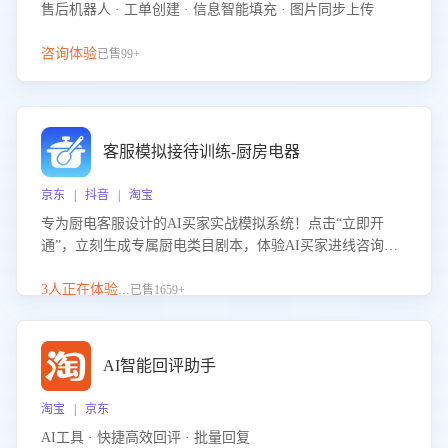
售后机器人 · 工单创建 · 信息智能填充 · 图片同步上传
咨询体验
已售99+
客服模拟接待训练-厨房电器
京东 | 抖音 | 淘宝
专为厨电客服设计的AI买家实战模拟系统！点击“立即开
通”，立刻生成专属厨电类目剧本，体验AI买家进线咨询真
实场景训练，快速掌握针对家用厨电商品的“功能咨询”等真
实场景应对技巧！
3人正在体验...
已售1659+
AI智能回评助手
淘宝 | 京东
AI工具 · 快捷高效回评 · 批量回复