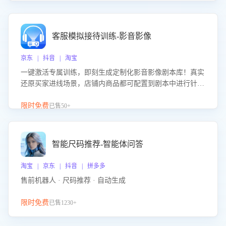
客服模拟接待训练-影音影像
京东 | 抖音 | 淘宝
一键激活专属训练，即刻生成定制化影音影像剧本库！真实
还原买家进线场景，店铺内商品都可配置到剧本中进行针对
性训练，加强商品知识解答能力，提升客服售前转化率。点
击 “立即开通”，快速获取影音影像类目剧本，一键开启客服
限时免费
已售50+
培训。
智能尺码推荐-智能体问答
淘宝 | 京东 | 抖音 | 拼多多
售前机器人 · 尺码推荐 · 自动生成
限时免费
已售1230+