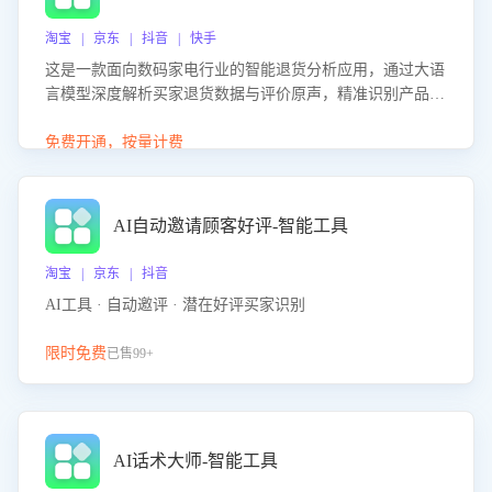
淘宝 | 京东 | 抖音 | 快手
这是一款面向数码家电行业的智能退货分析应用，通过大语
言模型深度解析买家退货数据与评价原声，精准识别产品质
量、描述不符、物流破损等核心退货原因，并输出可落地的
改进建议，通过挖掘用户痛点驱动产品迭代，从根本上降低
免费开通，按量计费
退货率，进而降低因技术差异或服务疏漏导致的退款率。
AI自动邀请顾客好评-智能工具
淘宝 | 京东 | 抖音
AI工具 · 自动邀评 · 潜在好评买家识别
限时免费
已售99+
AI话术大师-智能工具