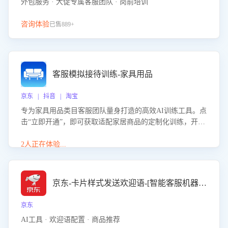
外包服务 · 大促专属客服团队 · 岗前培训
咨询体验
已售889+
客服模拟接待训练-家具用品
京东 | 抖音 | 淘宝
专为家具用品类目客服团队量身打造的高效AI训练工具。点
击“立即开通”，即可获取适配家居商品的定制化训练，开启
模拟真实客户对话的演练。针对性提升客服在家具用品功
能、尺寸参数咨询等高频场景下的专业应对能力。
2人正在体验...
京东-卡片样式发送欢迎语-[智能客服机器人]
京东
AI工具 · 欢迎语配置 · 商品推荐