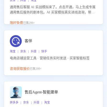
京东 | 抖音 | 淘宝
通用售后客服 AI 实战模拟来了。点击开通，马上生成专属
通用售后服务的剧本包。AI 买家模拟真实进线咨询，带您
的客服团队进行沉浸式训练，快速吃透功能咨询等售后场景
的应对要点，轻松提升服务能力。
限时免费
已售299+
客伴
淘宝 | 京东 | 抖音 | 快手
电商店铺运营工具 · 营销任务实时发送 · 买家智能标签
咨询获取报价
已售299+
售后Agent-智能建单
拼多多 | 京东 | 抖音 | 淘宝