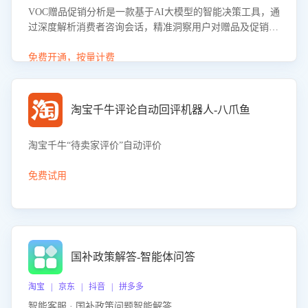
VOC赠品促销分析是一款基于AI大模型的智能决策工具，通
过深度解析消费者咨询会话，精准洞察用户对赠品及促销政
策的真实偏好与需求。该应用可识别高吸引力赠品和热门促
销诉求，帮助企业制定个性化赠品组合策略，优化资源投放
免费开通，按量计费
并淘汰低效赠品，在提升成交转化率的同时有效控制成本，
实现促销效果最大化。
淘宝千牛评论自动回评机器人-八爪鱼
淘宝千牛“待卖家评价”自动评价
免费试用
国补政策解答-智能体问答
淘宝 | 京东 | 抖音 | 拼多多
智能客服 · 国补政策问题智能解答