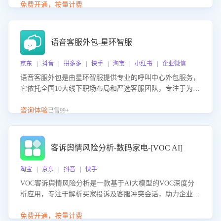
购买意向，深度洞察决策动因。同时全面评估客服团队政策
免费开通，按量计费
解读准确性与响应效率，定位服务薄弱环节，为企业提供数
据驱动的策略优化建议与培训支持，助力提升政策响应速
度、客服转化能力及销售业绩。
语音客服外包-星环智服
京东 | 抖音 | 拼多多 | 快手 | 淘宝 | 小红书 | 企业微信
语音客服外包是由星环智服提供专业的呼叫中心外包服务，
它依托全国10大线下职场布局和严选客服团队，专注于为企
业提供高效的语音呼叫解决方案。这项服务旨在通过专业的
客服团队和智能工具提升语音客服服务效率和质量，帮助企
咨询体验
已售99+
业实现降本增效。
客诉舆情风险分析-数码家电-[VOC AI]
淘宝 | 京东 | 抖音 | 快手
VOC客诉舆情风险分析是一款基于AI大模型的VOC深度分
析应用，专注于解析买家投诉及客服冲突会话，助力企业精
准防控舆情风险。该产品通过智能定位高风险会话、精准判
别客户情绪、归因争议根源，并客观评估客服应对合理性与
免费开通，按量计费