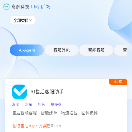
应用广场
全部类目

AI-Agent
客服外包
智能客服
智能
👍 本
周推荐
AI售后客服助手
淘宝 | 京东 | 抖音 | 拼多多
售后智能客服 · 智能建单 · 物流拦截 · 回评追评
领取售后Agent方案
已售1699+