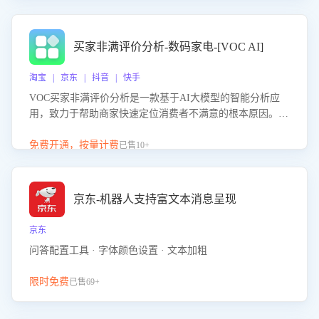
成效。系统可自动生成针对性改进策略，包括沟通话术优
化、流程规范及部门协同建议，从而提升客服团队舆情应对
能力，阻断差评扩散，维护品牌声誉，实现客户满意度的持
买家非满评价分析-数码家电-[VOC AI]
续提升。
淘宝 | 京东 | 抖音 | 快手
VOC买家非满评价分析是一款基于AI大模型的智能分析应
用，致力于帮助商家快速定位消费者不满意的根本原因。该
产品可自动识别非满评价中的关键问题，区别问题是否属于
客服原因或其它部门原因，明确责任归属，提供可落地的改
免费开通，按量计费
已售10+
进建议与策略方向。通过深入挖掘会话内容，商家可针对性
优化服务流程、提升客服质量，并协同相关部门推进体验整
改，有效提升客户满意度和店铺整体服务质量。
京东-机器人支持富文本消息呈现
京东
问答配置工具 · 字体颜色设置 · 文本加粗
限时免费
已售69+