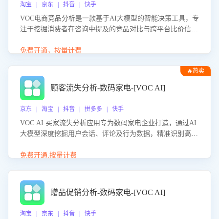
淘宝 | 京东 | 抖音 | 快手
VOC电商竞品分析是一款基于AI大模型的智能决策工具，专
注于挖掘消费者在咨询中提及的竞品对比与跨平台比价信
息。该应用能够精准识别被频繁对比的竞品品牌、咨询量、
商品信息，进行多维度交叉对比，并分析消费者的比价行
免费开通，按量计费
为。通过提供数据驱动的竞品洞察与差异化策略建议，帮助
🔥热卖
企业优化营销话术、突出产品与服务优势，有效提升咨询转
化率，避免陷入单纯价格竞争，实现精准扬长避短。
顾客流失分析-数码家电-[VOC AI]
京东 | 淘宝 | 抖音 | 拼多多 | 快手
VOC AI 买家流失分析应用专为数码家电企业打造，通过AI
大模型深度挖掘用户会话、评论及行为数据，精准识别高流
失风险客户，并定位流失原因：包括产品质量缺陷、售后响
应延迟、竞品价格冲击等。系统自动输出可落地的挽回策
免费开通,按量计费
略，迅速同步到店铺运营团队。
赠品促销分析-数码家电-[VOC AI]
淘宝 | 京东 | 抖音 | 快手