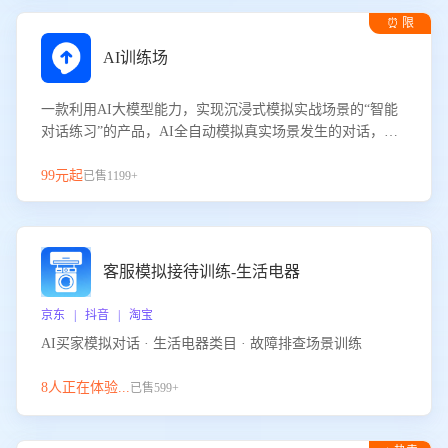
⏰ 限
时试用
AI训练场
一款利用AI大模型能力，实现沉浸式模拟实战场景的“智能
对话练习”的产品，AI全自动模拟真实场景发生的对话，企
业可以帮助员工提升客服接待技巧，持续提升客服团队的销
服能力。
99元起
已售1199+
客服模拟接待训练-生活电器
京东 | 抖音 | 淘宝
AI买家模拟对话 · 生活电器类目 · 故障排查场景训练
8人正在体验...
已售599+