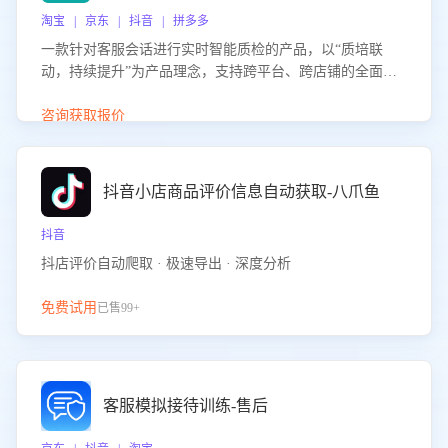
淘宝 | 京东 | 抖音 | 拼多多
一款针对客服会话进行实时智能质检的产品，以“质培联
动，持续提升”为产品理念，支持跨平台、跨店铺的全面、
实时、智能化质检，并根据质检结果形成质培联动，持续提
升客服团队的销服能力。
咨询获取报价
抖音小店商品评价信息自动获取-八爪鱼
抖音
抖店评价自动爬取 · 极速导出 · 深度分析
免费试用
已售99+
客服模拟接待训练-售后