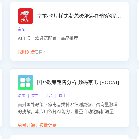
京东-卡片样式发送欢迎语-[智能客服机器人]
京东
AI工具 · 欢迎语配置 · 商品推荐
限时免费
已售99+
国补政策销售分析-数码家电-[VOCAI]
淘宝 | 京东 | 抖音 | 快手
面对国补政策下家电品类补贴细则复杂、咨询量激增
的挑战，本应用依托AI能力，批量自动化解析海量客
户会话，精准识别消费者对能以旧换新、补贴额度等
政策的关注焦点与购买意向，深度洞察决策动因。同
免费开通，按量计费
时全面评估客服团队政策解读准确性与响应效率，定
位服务薄弱环节，为企业提供数据驱动的策略优化建