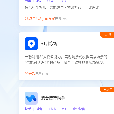
淘宝 | 京东 | 抖音 | 拼多多
售后智能客服 · 智能建单 · 物流拦截 · 回评追评
领取售后Agent方案
已售1699+
⏰ 限
时试用
AI训练场
一款利用AI大模型能力，实现沉浸式模拟实战场景的
“智能对话练习”的产品，AI全自动模拟真实场景发生
的对话，企业可以帮助员工提升客服接待技巧，持续
提升客服团队的销服能力。
99元起
已售1199+
🔥热卖
聚合接待助手
快手 | 抖音 | 拼多多 | 京东 | 企业微信