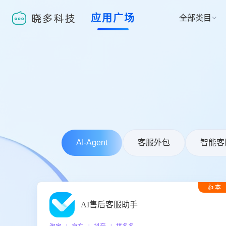
应用广场
全部类目

AI-Agent
客服外包
智能客
👍 本
周推荐
AI售后客服助手