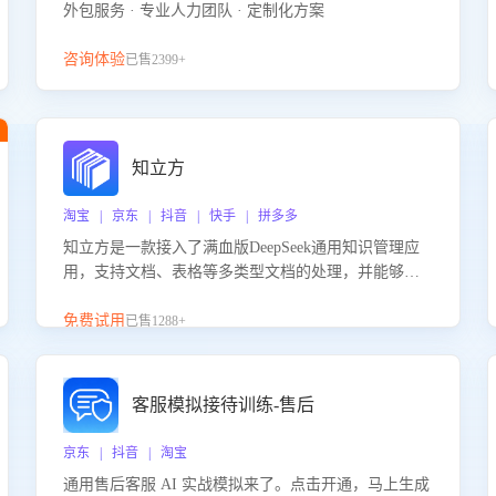
外包服务 · 专业人力团队 · 定制化方案
咨询体验
已售2399+
知立方
淘宝 | 京东 | 抖音 | 快手 | 拼多多
知立方是一款接入了满血版DeepSeek通用知识管理应
用，支持文档、表格等多类型文档的处理，并能够基
于满血版DeepSeek做知识应答。它能够为多种应用场
景提供强大的知识支持，帮助用户高效管理和利用知
免费试用
已售1288+
识资源。通过该产品，用户可以轻松实现文档的上
传、分类、检索，提升知识管理的智能化水平。
客服模拟接待训练-售后
京东 | 抖音 | 淘宝
通用售后客服 AI 实战模拟来了。点击开通，马上生成