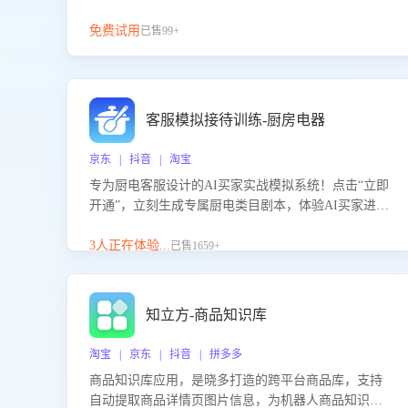
免费试用
已售99+
客服模拟接待训练-厨房电器
京东 | 抖音 | 淘宝
专为厨电客服设计的AI买家实战模拟系统！点击“立即
开通”，立刻生成专属厨电类目剧本，体验AI买家进线
咨询真实场景训练，快速掌握针对家用厨电商品的“功
能咨询”等真实场景应对技巧！
3人正在体验...
已售1659+
知立方-商品知识库
淘宝 | 京东 | 抖音 | 拼多多
商品知识库应用，是晓多打造的跨平台商品库，支持
自动提取商品详情页图片信息，为机器人商品知识问