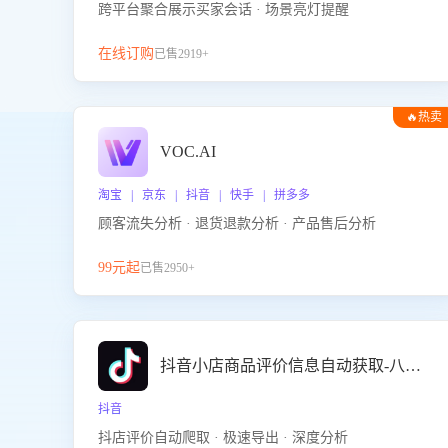
跨平台聚合展示买家会话 · 场景亮灯提醒
在线订购
已售2919+
🔥热卖
VOC.AI
淘宝 | 京东 | 抖音 | 快手 | 拼多多
顾客流失分析 · 退货退款分析 · 产品售后分析
99元起
已售2950+
抖音小店商品评价信息自动获取-八爪鱼
抖音
抖店评价自动爬取 · 极速导出 · 深度分析