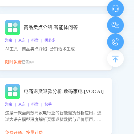
商品卖点介绍-智能体问答
淘宝 | 京东 | 抖音 | 拼多多
AI工具 · 商品卖点介绍· 营销话术生成
限时免费
已售99+
电商退货退款分析-数码家电-[VOC AI]
淘宝 | 京东 | 抖音 | 快手
这是一款面向数码家电行业的智能退货分析应用，通
过大语言模型深度解析买家退货数据与评价原声，精
准识别产品质量、描述不符、物流破损等核心退货原
因，并输出可落地的改进建议，通过挖掘用户痛点驱
免费开通，按量计费