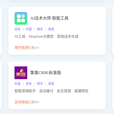
AI话术大师-智能工具
京东 | 抖音 | 快手 | 淘宝
AI工具 · DeepSeek大模型 · 营销话术生成
限时免费
已售28+
集客CRM-标准版
抖音 | 京东 | 快手 | 淘宝
智能营销助手 · 自动催付 · 会员营销 · 直播预告
咨询体验
已售99+