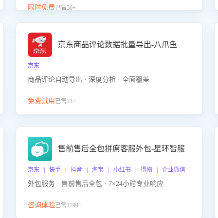
升客服售前转化率。点击 “立即开通”，快速获取影音
限时免费
已售50+
影像类目剧本，一键开启客服培训。
京东商品评论数据批量导出-八爪鱼
京东
商品评论自动导出 · 深度分析 · 全面覆盖
免费试用
已售33+
售前售后全包拼席客服外包-星环智服
京东 | 快手 | 抖音 | 淘宝 | 小红书 | 得物 | 企业微信 | 跨平台
外包服务 · 售前售后全包 · 7×24小时专业响应
咨询体验
已售1799+