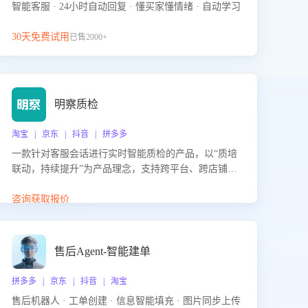
智能客服 · 24小时自动回复 · 懂买家懂情绪 · 自动学习
30天免费试用
已售2000+
明察质检
淘宝 | 京东 | 抖音 | 拼多多
一款针对客服会话进行实时智能质检的产品，以“质培
联动，持续提升”为产品理念，支持跨平台、跨店铺的
全面、实时、智能化质检，并根据质检结果形成质培
联动，持续提升客服团队的销服能力。
咨询获取报价
售后Agent-智能建单
拼多多 | 京东 | 抖音 | 淘宝
售后机器人 · 工单创建 · 信息智能填充 · 图片同步上传