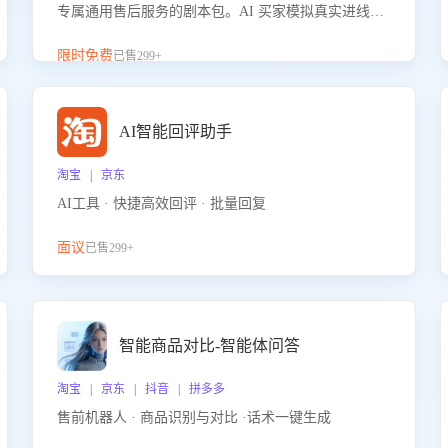
专属通用售后服务的剧本包。AI 买家模拟真实进线咨
询，带您的客服团队进行沉浸式训练，快速吃透功能
咨询等售后场景的应对要点，轻松提升服务能力。
限时免费
已售299+
AI智能回评助手
淘宝 | 京东
AI工具 · 快捷高效回评 · 批量回复
面议
已售299+
智能商品对比-智能体问答
淘宝 | 京东 | 抖音 | 拼多多
售前机器人 · 商品识别与对比 ·话术一键生成