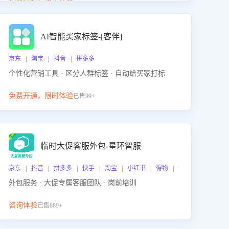
动产品迭代，从根本上降低退货率，进而降低因技术
差异或服务疏漏导致的退款率。
AI智能买家标签-[客伴]
京东 | 淘宝 | 抖音 | 拼多多
个性化营销工具 · 区分人群标签 · 自动给买家打标
免费开通，限时体验
已售99+
临时大促客服外包-星环智服
京东 | 抖音 | 拼多多 | 快手 | 淘宝 | 小红书 | 得物 | 企业微信
外包服务 · 大促专属客服团队 · 岗前培训
咨询体验
已售889+