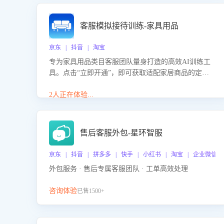
客服模拟接待训练-家具用品
京东 | 抖音 | 淘宝
专为家具用品类目客服团队量身打造的高效AI训练工
具。点击“立即开通”，即可获取适配家居商品的定制
化训练，开启模拟真实客户对话的演练。针对性提升
客服在家具用品功能、尺寸参数咨询等高频场景下的
2人正在体验...
专业应对能力。
售后客服外包-星环智服
京东 | 抖音 | 拼多多 | 快手 | 小红书 | 淘宝 | 企业微信
外包服务 · 售后专属客服团队 · 工单高效处理
咨询体验
已售1500+