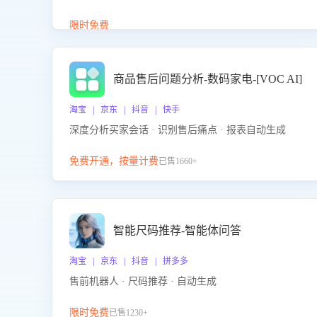
答、商品卖点介绍等智能体提供完整、全面、准确的
商品知识。
限时免费
商品售后问题分析-数码家电-[VOC AI]
淘宝 | 京东 | 抖音 | 快手
深度分析买家会话 · 识别售后痛点 · 报表自动生成
免费开通，按量计费
已售1660+
智能尺码推荐-智能体问答
淘宝 | 京东 | 抖音 | 拼多多
售前机器人 · 尺码推荐 · 自动生成
限时免费
已售1230+