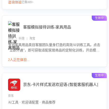
咨询体验
已售889+
生效中
客服模拟接待训练-家具用品
京东 | 抖音 | 淘宝
专为家具用品类目客服团队量身打造的高效AI训练工具。点击
“立即开通”，即可获取适配家居商品的定制化训练，开启模拟
真实客户对话的演练。针对性提升客服在家具用品功能、尺寸
2人正在体验...
参数咨询等高频场景下的专业应对能力。
生效中
京东-卡片样式发送欢迎语-[智能客服机器人]
京东
AI工具 · 欢迎语配置 · 商品推荐