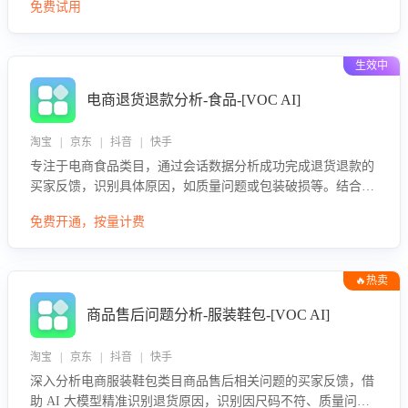
免费试用
生效中
电商退货退款分析-食品-[VOC AI]
淘宝 | 京东 | 抖音 | 快手
专注于电商食品类目，通过会话数据分析成功完成退货退款的
买家反馈，识别具体原因，如质量问题或包装破损等。结合AI
大模型，自动评估客服挽回效果，输出优化策略，助力商家降
免费开通，按量计费
低退款率，提升售后效率。
🔥热卖
商品售后问题分析-服装鞋包-[VOC AI]
淘宝 | 京东 | 抖音 | 快手
深入分析电商服装鞋包类目商品售后相关问题的买家反馈，借
助 AI 大模型精准识别退货原因，识别因尺码不符、质量问题