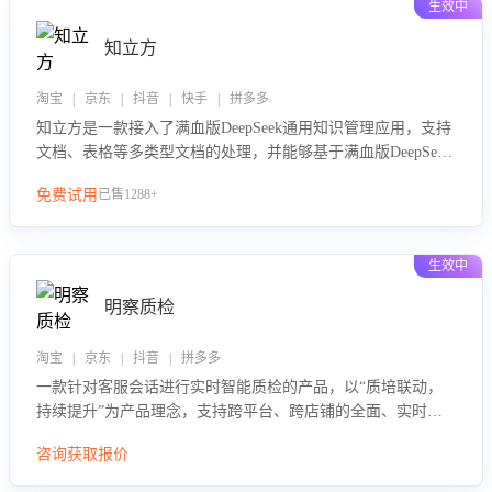
生效中
知立方
淘宝 | 京东 | 抖音 | 快手 | 拼多多
知立方是一款接入了满血版DeepSeek通用知识管理应用，支持
文档、表格等多类型文档的处理，并能够基于满血版DeepSeek
做知识应答。它能够为多种应用场景提供强大的知识支持，帮
免费试用
已售1288+
助用户高效管理和利用知识资源。通过该产品，用户可以轻松
实现文档的上传、分类、检索，提升知识管理的智能化水平。
生效中
明察质检
淘宝 | 京东 | 抖音 | 拼多多
一款针对客服会话进行实时智能质检的产品，以“质培联动，
持续提升”为产品理念，支持跨平台、跨店铺的全面、实时、
智能化质检，并根据质检结果形成质培联动，持续提升客服团
咨询获取报价
队的销服能力。