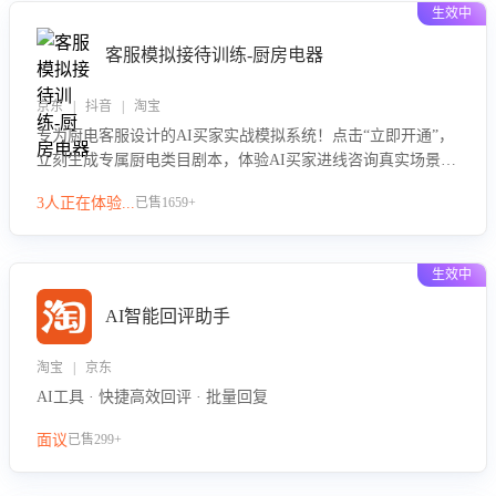
生效中
客服模拟接待训练-厨房电器
京东 | 抖音 | 淘宝
专为厨电客服设计的AI买家实战模拟系统！点击“立即开通”，
立刻生成专属厨电类目剧本，体验AI买家进线咨询真实场景训
练，快速掌握针对家用厨电商品的“功能咨询”等真实场景应对
3人正在体验...
已售1659+
技巧！
生效中
AI智能回评助手
淘宝 | 京东
AI工具 · 快捷高效回评 · 批量回复
面议
已售299+