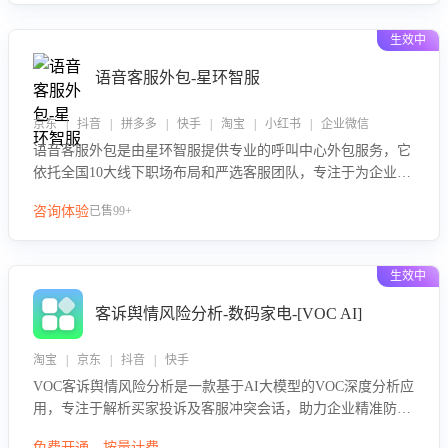
性与响应效率，定位服务薄弱环节，为企业提供数据驱动的策
略优化建议与培训支持，助力提升政策响应速度、客服转化能
生效中
力及销售业绩。
语音客服外包-星环智服
京东 | 抖音 | 拼多多 | 快手 | 淘宝 | 小红书 | 企业微信
语音客服外包是由星环智服提供专业的呼叫中心外包服务，它
依托全国10大线下职场布局和严选客服团队，专注于为企业提
供高效的语音呼叫解决方案。这项服务旨在通过专业的客服团
咨询体验
已售99+
队和智能工具提升语音客服服务效率和质量，帮助企业实现降
本增效。
生效中
客诉舆情风险分析-数码家电-[VOC AI]
淘宝 | 京东 | 抖音 | 快手
VOC客诉舆情风险分析是一款基于AI大模型的VOC深度分析应
用，专注于解析买家投诉及客服冲突会话，助力企业精准防控
舆情风险。该产品通过智能定位高风险会话、精准判别客户情
免费开通，按量计费