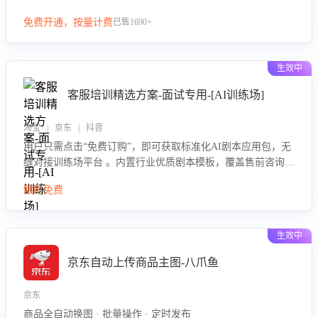
等导致的退货原因，给出全方位优化产品与服务的建议，助力
免费开通，按量计费
已售1690+
商家优化产品或服务，实现销售额的显著提升。
生效中
客服培训精选方案-面试专用-[AI训练场]
淘宝 | 京东 | 抖音
用户只需点击“免费订购”，即可获取标准化AI剧本应用包，无
缝对接训练场平台 。内置行业优质剧本模板，覆盖售前咨询、
售后处理等全场景，消除复杂部署流程，节省90%的初始化时
限时免费
间，助力企业快速启动智能客服训练
生效中
京东自动上传商品主图-八爪鱼
京东
商品全自动换图 · 批量操作 · 定时发布