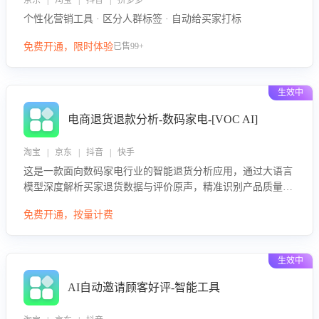
京东 | 淘宝 | 抖音 | 拼多多
个性化营销工具 · 区分人群标签 · 自动给买家打标
免费开通，限时体验
已售99+
生效中
电商退货退款分析-数码家电-[VOC AI]
淘宝 | 京东 | 抖音 | 快手
这是一款面向数码家电行业的智能退货分析应用，通过大语言
模型深度解析买家退货数据与评价原声，精准识别产品质量、
描述不符、物流破损等核心退货原因，并输出可落地的改进建
免费开通，按量计费
议，通过挖掘用户痛点驱动产品迭代，从根本上降低退货率，
进而降低因技术差异或服务疏漏导致的退款率。
生效中
AI自动邀请顾客好评-智能工具