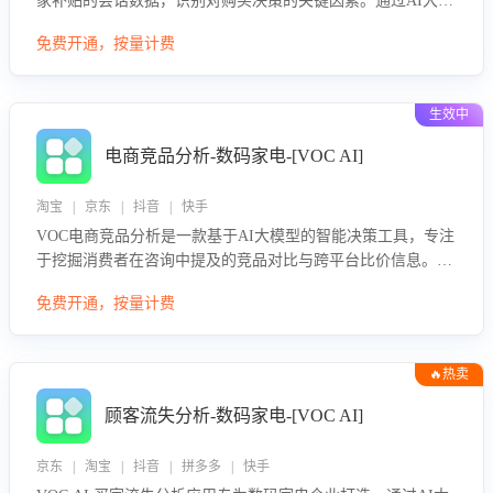
家补贴的会话数据，识别对购买决策的关键因素。通过AI大模
型评估客服在政策宣传、回应及互动中的表现，生成优化策
免费开通，按量计费
略，助力商家利用国补政策提升GMV。
生效中
电商竞品分析-数码家电-[VOC AI]
淘宝 | 京东 | 抖音 | 快手
VOC电商竞品分析是一款基于AI大模型的智能决策工具，专注
于挖掘消费者在咨询中提及的竞品对比与跨平台比价信息。该
应用能够精准识别被频繁对比的竞品品牌、咨询量、商品信
免费开通，按量计费
息，进行多维度交叉对比，并分析消费者的比价行为。通过提
供数据驱动的竞品洞察与差异化策略建议，帮助企业优化营销
话术、突出产品与服务优势，有效提升咨询转化率，避免陷入
🔥热卖
单纯价格竞争，实现精准扬长避短。
顾客流失分析-数码家电-[VOC AI]
京东 | 淘宝 | 抖音 | 拼多多 | 快手