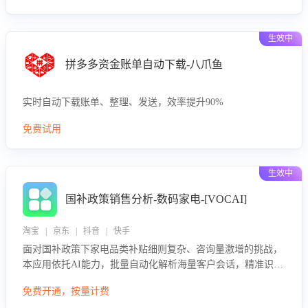
生效中
拼多多资金账单自动下载-八爪鱼
实时自动下载账单、整理、发送，效率提升90%
免费试用
生效中
国补政策销售分析-数码家电-[VOCAI]
淘宝 | 京东 | 抖音 | 快手
面对国补政策下家电品类补贴细则复杂、咨询量激增的挑战，
本应用依托AI能力，批量自动化解析海量客户会话，精准识别
消费者对能以旧换新、补贴额度等政策的关注焦点与购买意
免费开通，按量计费
向，深度洞察决策动因。同时全面评估客服团队政策解读准确