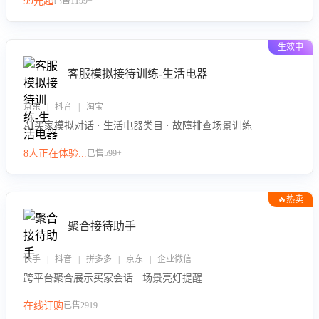
99元起
已售1199+
力。
生效中
客服模拟接待训练-生活电器
京东 | 抖音 | 淘宝
AI买家模拟对话 · 生活电器类目 · 故障排查场景训练
8人正在体验...
已售599+
🔥热卖
聚合接待助手
快手 | 抖音 | 拼多多 | 京东 | 企业微信
跨平台聚合展示买家会话 · 场景亮灯提醒
在线订购
已售2919+