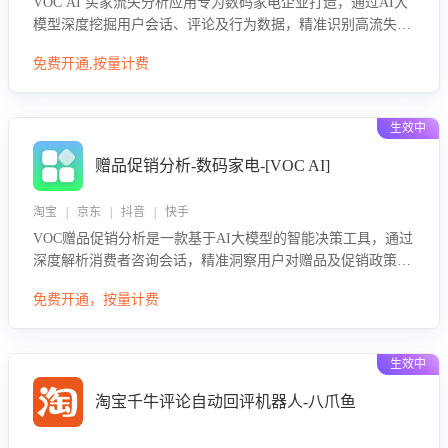
VOC AI 买家流失分析应用专为数码家电企业打造，通过AI大
模型深度挖掘用户会话、评论及行为数据，精准识别高流失风
险客户，并定位流失原因：包括产品质量缺陷、售后响应延
免费开通,按量计费
迟、竞品价格冲击等。系统自动输出可落地的挽回策略，迅速
同步到店铺运营团队。
生效中
赠品促销分析-数码家电-[VOC AI]
淘宝 | 京东 | 抖音 | 快手
VOC赠品促销分析是一款基于AI大模型的智能决策工具，通过
深度解析消费者咨询会话，精准洞察用户对赠品及促销政策的
真实偏好与需求。该应用可识别高吸引力赠品和热门促销诉
免费开通，按量计费
求，帮助企业制定个性化赠品组合策略，优化资源投放并淘汰
低效赠品，在提升成交转化率的同时有效控制成本，实现促销
效果最大化。
生效中
淘宝千牛评论自动回评机器人-八爪鱼