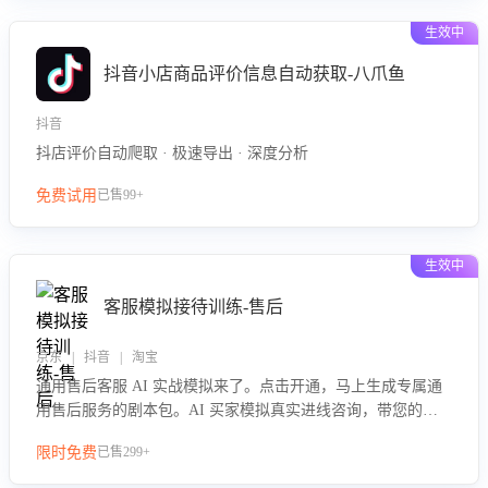
生效中
抖音小店商品评价信息自动获取-八爪鱼
抖音
抖店评价自动爬取 · 极速导出 · 深度分析
免费试用
已售99+
生效中
客服模拟接待训练-售后
京东 | 抖音 | 淘宝
通用售后客服 AI 实战模拟来了。点击开通，马上生成专属通
用售后服务的剧本包。AI 买家模拟真实进线咨询，带您的客
服团队进行沉浸式训练，快速吃透功能咨询等售后场景的应对
限时免费
已售299+
要点，轻松提升服务能力。