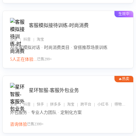
生效中
客服模拟接待训练-时尚消费
京东 | 抖音 | 淘宝
AI买家模拟对话 · 时尚消费类目 · 穿搭推荐场景训练
5人正在体验...
已售299+
🔥热卖
星环智服-客服外包业务
京东 | 抖音 | 快手 | 拼多多 | 淘宝 | 跨平台 | 小红书 | 得物 | 企业微信
外包服务 · 专业人力团队 · 定制化方案
咨询体验
已售2399+