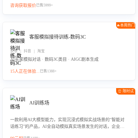
咨询获取报价
已售5999+
🔥本周热门
客服模拟接待训练-数码3C
京东 | 抖音 | 淘宝
AI买家模拟对话 · 数码3C类目 · AIGC剧本生成
15人正在体验...
已售1388+
⏰ 限时试
用
AI训练场
一款利用AI大模型能力，实现沉浸式模拟实战场景的“智能对
话练习”的产品，AI全自动模拟真实场景发生的对话，企业可
以帮助员工提升客服接待技巧，持续提升客服团队的销服能