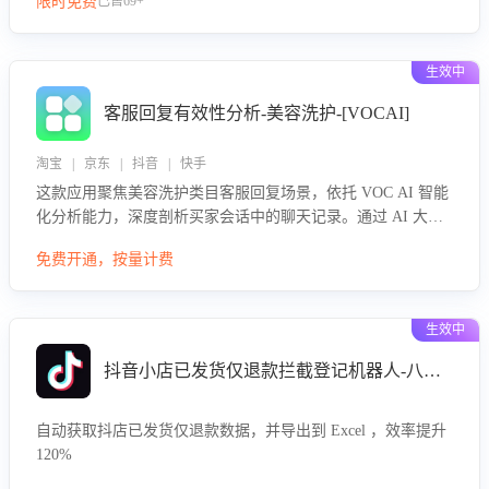
限时免费
已售69+
生效中
客服回复有效性分析-美容洗护-[VOCAI]
淘宝 | 京东 | 抖音 | 快手
这款应用聚焦美容洗护类目客服回复场景，依托 VOC AI 智能
化分析能力，深度剖析买家会话中的聊天记录。通过 AI 大模
型精准定位客服在不同场景的理解与回应难点，评判解答的有
免费开通，按量计费
效性与完整性，输出针对性改进策略，助力商家快速优化快捷
话术，提升客服接待响应率与服务质量。
生效中
抖音小店已发货仅退款拦截登记机器人-八爪鱼
自动获取抖店已发货仅退款数据，并导出到 Excel ，效率提升
120%