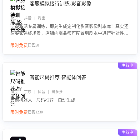
客服模拟接待训练-影音影像
京东 | 抖音 | 淘宝
一键激活专属训练，即刻生成定制化影音影像剧本库！真实还
原买家进线场景，店铺内商品都可配置到剧本中进行针对性训
练，加强商品知识解答能力，提升客服售前转化率。点击 “立
限时免费
已售50+
即开通”，快速获取影音影像类目剧本，一键开启客服培训。
生效中
智能尺码推荐-智能体问答
淘宝 | 京东 | 抖音 | 拼多多
售前机器人 · 尺码推荐 · 自动生成
限时免费
已售1230+
生效中