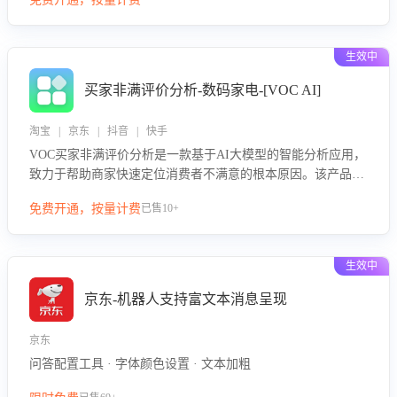
绪、归因争议根源，并客观评估客服应对合理性与成效。系统
可自动生成针对性改进策略，包括沟通话术优化、流程规范及
部门协同建议，从而提升客服团队舆情应对能力，阻断差评扩
生效中
散，维护品牌声誉，实现客户满意度的持续提升。
买家非满评价分析-数码家电-[VOC AI]
淘宝 | 京东 | 抖音 | 快手
VOC买家非满评价分析是一款基于AI大模型的智能分析应用，
致力于帮助商家快速定位消费者不满意的根本原因。该产品可
自动识别非满评价中的关键问题，区别问题是否属于客服原因
免费开通，按量计费
已售10+
或其它部门原因，明确责任归属，提供可落地的改进建议与策
略方向。通过深入挖掘会话内容，商家可针对性优化服务流
程、提升客服质量，并协同相关部门推进体验整改，有效提升
生效中
客户满意度和店铺整体服务质量。
京东-机器人支持富文本消息呈现
京东
问答配置工具 · 字体颜色设置 · 文本加粗