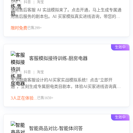
京东 | 抖音 | 淘宝
通用售后客服 AI 实战模拟来了。点击开通，马上生成专属通
用售后服务的剧本包。AI 买家模拟真实进线咨询，带您的客
服团队进行沉浸式训练，快速吃透功能咨询等售后场景的应
限时免费
已售299+
对要点，轻松提升服务能力。
生效中
客服模拟接待训练-厨房电器
京东 | 抖音 | 淘宝
专为厨电客服设计的AI买家实战模拟系统！点击“立即开
通”，立刻生成专属厨电类目剧本，体验AI买家进线咨询真实
场景训练，快速掌握针对家用厨电商品的“功能咨询”等真实场
3人正在体验...
已售1659+
景应对技巧！
生效中
智能商品对比-智能体问答