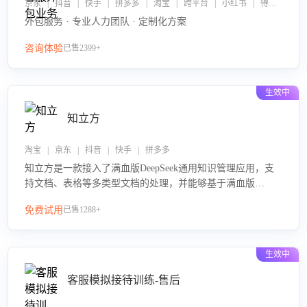
京东 | 抖音 | 快手 | 拼多多 | 淘宝 | 跨平台 | 小红书 | 得物 | 企业微信
外包服务 · 专业人力团队 · 定制化方案
咨询体验
已售2399+
生效中
知立方
淘宝 | 京东 | 抖音 | 快手 | 拼多多
知立方是一款接入了满血版DeepSeek通用知识管理应用，支
持文档、表格等多类型文档的处理，并能够基于满血版
DeepSeek做知识应答。它能够为多种应用场景提供强大的知
免费试用
已售1288+
识支持，帮助用户高效管理和利用知识资源。通过该产品，
用户可以轻松实现文档的上传、分类、检索，提升知识管理
的智能化水平。
生效中
客服模拟接待训练-售后