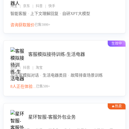
淘宝 | 京东 | 抖音 | 快手
智能客服 · 上下文理解回复 · 自研XPT大模型
咨询获取报价
已售5999+
生效中
客服模拟接待训练-生活电器
京东 | 抖音 | 淘宝
AI买家模拟对话 · 生活电器类目 · 故障排查场景训练
8人正在体验...
已售599+
🔥热卖
星环智服-客服外包业务