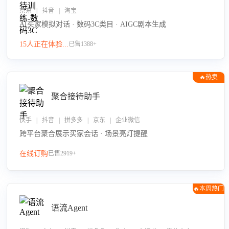
京东 | 抖音 | 淘宝
AI买家模拟对话 · 数码3C类目 · AIGC剧本生成
15人正在体验...
已售1388+
🔥热卖
聚合接待助手
快手 | 抖音 | 拼多多 | 京东 | 企业微信
跨平台聚合展示买家会话 · 场景亮灯提醒
在线订购
已售2919+
🔥本周热门
语流Agent