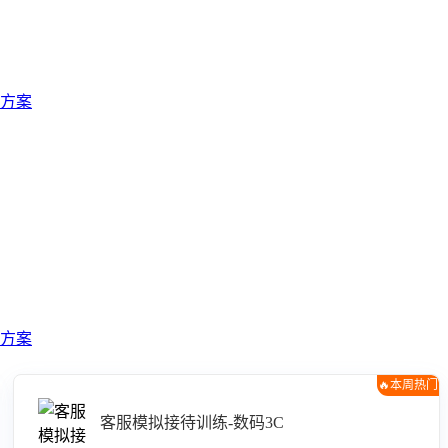
方案
方案
🔥本周热门
客服模拟接待训练-数码3C