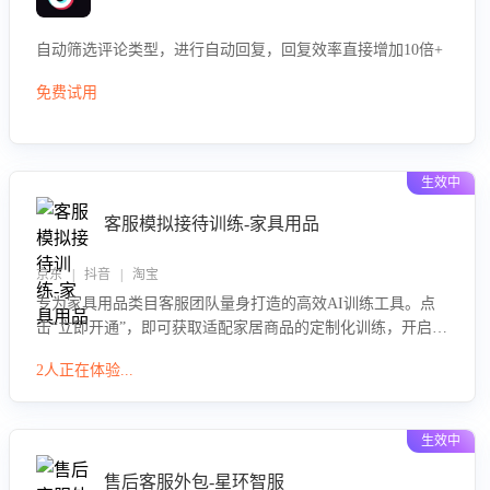
自动筛选评论类型，进行自动回复，回复效率直接增加10倍+
免费试用
生效中
客服模拟接待训练-家具用品
京东 | 抖音 | 淘宝
专为家具用品类目客服团队量身打造的高效AI训练工具。点
击“立即开通”，即可获取适配家居商品的定制化训练，开启模
拟真实客户对话的演练。针对性提升客服在家具用品功能、
2人正在体验...
尺寸参数咨询等高频场景下的专业应对能力。
生效中
售后客服外包-星环智服