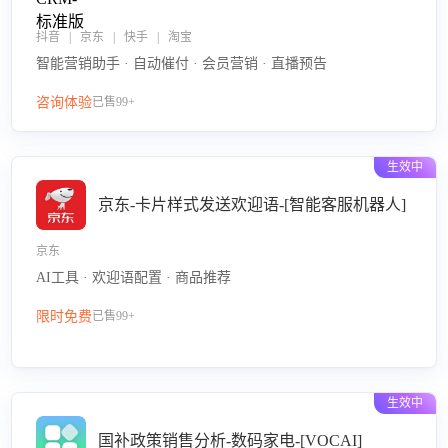
抖音 | 京东 | 快手 | 淘宝
智能营销助手 · 自动催付 · 会员营销 · 直播预告
咨询体验
已售99+
生效中
京东-卡片样式发送欢迎语-[智能客服机器人]
京东
AI工具 · 欢迎语配置 · 商品推荐
限时免费
已售99+
生效中
国补政策销售分析-数码家电-[VOCAI]