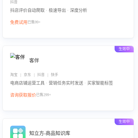
抖音
抖店评价自动爬取 · 极速导出 · 深度分析
免费试用
已售99+
生效中
客伴
淘宝 | 京东 | 抖音 | 快手
电商店铺运营工具 · 营销任务实时发送 · 买家智能标签
咨询获取报价
已售299+
生效中
知立方-商品知识库