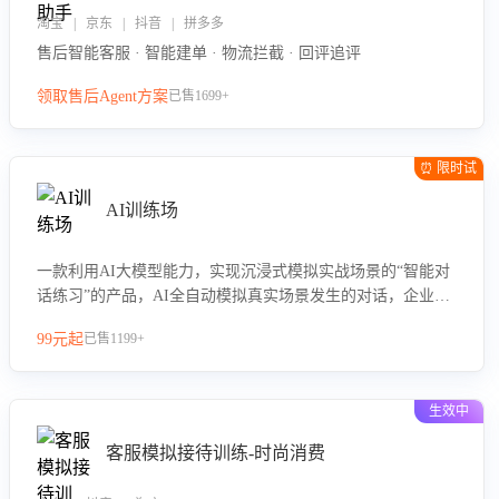
淘宝 | 京东 | 抖音 | 拼多多
售后智能客服 · 智能建单 · 物流拦截 · 回评追评
领取售后Agent方案
已售1699+
⏰ 限时试
用
AI训练场
一款利用AI大模型能力，实现沉浸式模拟实战场景的“智能对
话练习”的产品，AI全自动模拟真实场景发生的对话，企业可
以帮助员工提升客服接待技巧，持续提升客服团队的销服能
99元起
已售1199+
力。
生效中
客服模拟接待训练-时尚消费