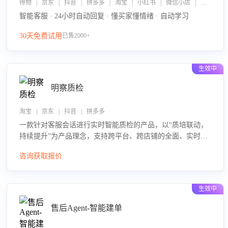
得物 | 京东 | 抖音 | 拼多多 | 淘宝 | 小红书 | 微信小店 | 快手 | 唯品会
智能客服 · 24小时自动回复 · 懂买家懂情绪 · 自动学习
30天免费试用
已售2000+
生效中
明察质检
淘宝 | 京东 | 抖音 | 拼多多
一款针对客服会话进行实时智能质检的产品，以“质培联动，
持续提升”为产品理念，支持跨平台、跨店铺的全面、实时、
智能化质检，并根据质检结果形成质培联动，持续提升客服
咨询获取报价
团队的销服能力。
生效中
售后Agent-智能建单