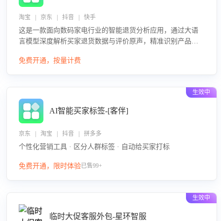
淘宝 | 京东 | 抖音 | 快手
这是一款面向数码家电行业的智能退货分析应用，通过大语
言模型深度解析买家退货数据与评价原声，精准识别产品质
量、描述不符、物流破损等核心退货原因，并输出可落地的
免费开通，按量计费
改进建议，通过挖掘用户痛点驱动产品迭代，从根本上降低
退货率，进而降低因技术差异或服务疏漏导致的退款率。
生效中
AI智能买家标签-[客伴]
京东 | 淘宝 | 抖音 | 拼多多
个性化营销工具 · 区分人群标签 · 自动给买家打标
免费开通，限时体验
已售99+
生效中
临时大促客服外包-星环智服