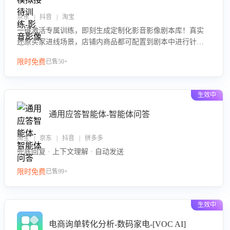
京东 | 抖音 | 淘宝
一键激活专属训练，即刻生成定制化影音影像剧本库！真实
还原买家进线场景，店铺内商品都可配置到剧本中进行针对
性训练，加强商品知识解答能力，提升客服售前转化率。点
限时免费
已售50+
击 “立即开通”，快速获取影音影像类目剧本，一键开启客服
培训。
生效中
通用应答智能体-智能体问答
淘宝 | 京东 | 抖音 | 拼多多
兜底回复 · 上下文理解 · 自动发送
限时免费
已售99+
生效中
电商询单转化分析-数码家电-[VOC AI]