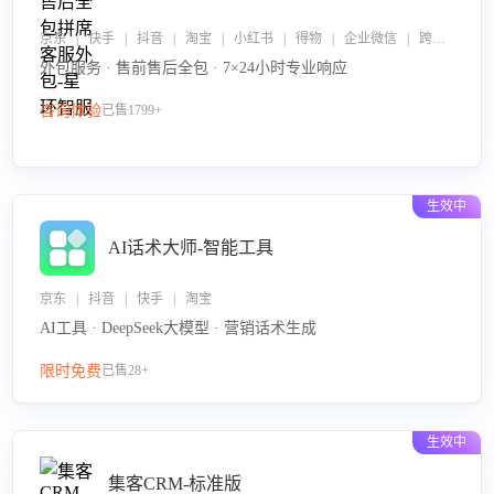
京东 | 快手 | 抖音 | 淘宝 | 小红书 | 得物 | 企业微信 | 跨平台
外包服务 · 售前售后全包 · 7×24小时专业响应
咨询体验
已售1799+
生效中
AI话术大师-智能工具
京东 | 抖音 | 快手 | 淘宝
AI工具 · DeepSeek大模型 · 营销话术生成
限时免费
已售28+
生效中
集客CRM-标准版