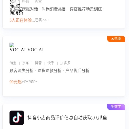
京东 | 抖音 | 淘宝
AI买家模拟对话 · 时尚消费类目 · 穿搭推荐场景训练
5人正在体验...
已售299+
🔥热卖
VOC.AI
淘宝 | 京东 | 抖音 | 快手 | 拼多多
顾客流失分析 · 退货退款分析 · 产品售后分析
99元起
已售2950+
生效中
抖音小店商品评价信息自动获取-八爪鱼