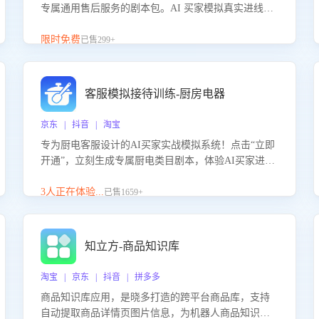
专属通用售后服务的剧本包。AI 买家模拟真实进线咨
询，带您的客服团队进行沉浸式训练，快速吃透功能
咨询等售后场景的应对要点，轻松提升服务能力。
限时免费
已售299+
客服模拟接待训练-厨房电器
京东 | 抖音 | 淘宝
专为厨电客服设计的AI买家实战模拟系统！点击“立即
开通”，立刻生成专属厨电类目剧本，体验AI买家进线
咨询真实场景训练，快速掌握针对家用厨电商品的“功
能咨询”等真实场景应对技巧！
3人正在体验...
已售1659+
知立方-商品知识库
淘宝 | 京东 | 抖音 | 拼多多
商品知识库应用，是晓多打造的跨平台商品库，支持
自动提取商品详情页图片信息，为机器人商品知识问