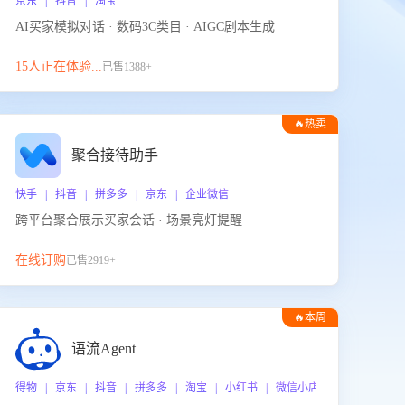
京东 | 抖音 | 淘宝
AI买家模拟对话 · 数码3C类目 · AIGC剧本生成
15人正在体验...
已售1388+
🔥热卖
聚合接待助手
快手 | 抖音 | 拼多多 | 京东 | 企业微信
跨平台聚合展示买家会话 · 场景亮灯提醒
在线订购
已售2919+
🔥本周
热门
语流Agent
 企业微信
得物 | 京东 | 抖音 | 拼多多 | 淘宝 | 小红书 | 微信小店 | 快手 | 唯品