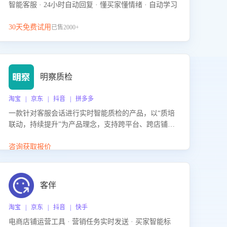
智能客服 · 24小时自动回复 · 懂买家懂情绪 · 自动学习
30天免费试用
已售2000+
明察质检
淘宝 | 京东 | 抖音 | 拼多多
一款针对客服会话进行实时智能质检的产品，以“质培
联动，持续提升”为产品理念，支持跨平台、跨店铺的
全面、实时、智能化质检，并根据质检结果形成质培
联动，持续提升客服团队的销服能力。
咨询获取报价
客伴
淘宝 | 京东 | 抖音 | 快手
电商店铺运营工具 · 营销任务实时发送 · 买家智能标