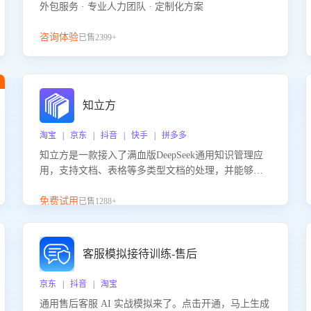
外包服务 · 专业人力团队 · 定制化方案
咨询体验
已售2399+
知立方
淘宝 | 京东 | 抖音 | 快手 | 拼多多
知立方是一款接入了满血版DeepSeek通用知识管理应
用，支持文档、表格等多类型文档的处理，并能够基
于满血版DeepSeek做知识应答。它能够为多种应用场
景提供强大的知识支持，帮助用户高效管理和利用知
免费试用
已售1288+
识资源。通过该产品，用户可以轻松实现文档的上
传、分类、检索，提升知识管理的智能化水平。
客服模拟接待训练-售后
京东 | 抖音 | 淘宝
通用售后客服 AI 实战模拟来了。点击开通，马上生成