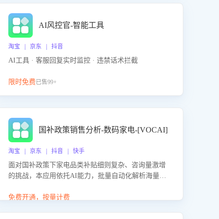
AI风控官-智能工具
淘宝 | 京东 | 抖音
AI工具 · 客服回复实时监控 · 违禁话术拦截
限时免费
已售99+
国补政策销售分析-数码家电-[VOCAI]
淘宝 | 京东 | 抖音 | 快手
面对国补政策下家电品类补贴细则复杂、咨询量激增
的挑战，本应用依托AI能力，批量自动化解析海量客
户会话，精准识别消费者对能以旧换新、补贴额度等
政策的关注焦点与购买意向，深度洞察决策动因。同
免费开通，按量计费
时全面评估客服团队政策解读准确性与响应效率，定
位服务薄弱环节，为企业提供数据驱动的策略优化建