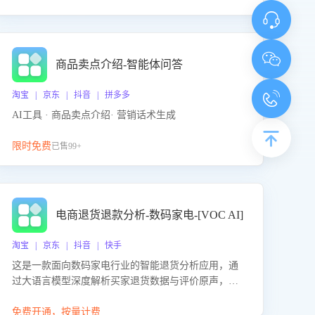
商品卖点介绍-智能体问答
淘宝 | 京东 | 抖音 | 拼多多
AI工具 · 商品卖点介绍· 营销话术生成
限时免费
已售99+
电商退货退款分析-数码家电-[VOC AI]
淘宝 | 京东 | 抖音 | 快手
这是一款面向数码家电行业的智能退货分析应用，通
过大语言模型深度解析买家退货数据与评价原声，精
准识别产品质量、描述不符、物流破损等核心退货原
因，并输出可落地的改进建议，通过挖掘用户痛点驱
免费开通，按量计费