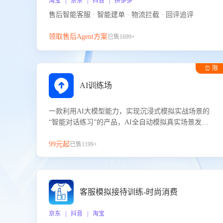
淘宝 | 京东 | 抖音 | 拼多多
售后智能客服 · 智能建单 · 物流拦截 · 回评追评
领取售后Agent方案
已售1699+
⏰ 限
时试用
AI训练场
一款利用AI大模型能力，实现沉浸式模拟实战场景的
“智能对话练习”的产品，AI全自动模拟真实场景发生
的对话，企业可以帮助员工提升客服接待技巧，持续
提升客服团队的销服能力。
99元起
已售1199+
客服模拟接待训练-时尚消费
京东 | 抖音 | 淘宝