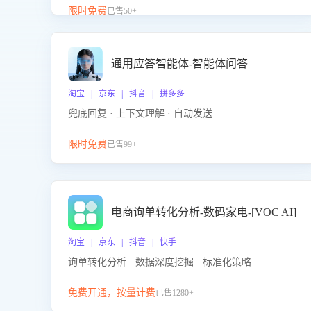
升客服售前转化率。点击 “立即开通”，快速获取影音
限时免费
已售50+
影像类目剧本，一键开启客服培训。
通用应答智能体-智能体问答
淘宝 | 京东 | 抖音 | 拼多多
兜底回复 · 上下文理解 · 自动发送
限时免费
已售99+
电商询单转化分析-数码家电-[VOC AI]
淘宝 | 京东 | 抖音 | 快手
询单转化分析 · 数据深度挖掘 · 标准化策略
免费开通，按量计费
已售1280+