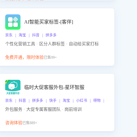
动产品迭代，从根本上降低退货率，进而降低因技术
差异或服务疏漏导致的退款率。
AI智能买家标签-[客伴]
京东 | 淘宝 | 抖音 | 拼多多
个性化营销工具 · 区分人群标签 · 自动给买家打标
免费开通，限时体验
已售99+
临时大促客服外包-星环智服
京东 | 抖音 | 拼多多 | 快手 | 淘宝 | 小红书 | 得物 | 企业微信
外包服务 · 大促专属客服团队 · 岗前培训
咨询体验
已售889+