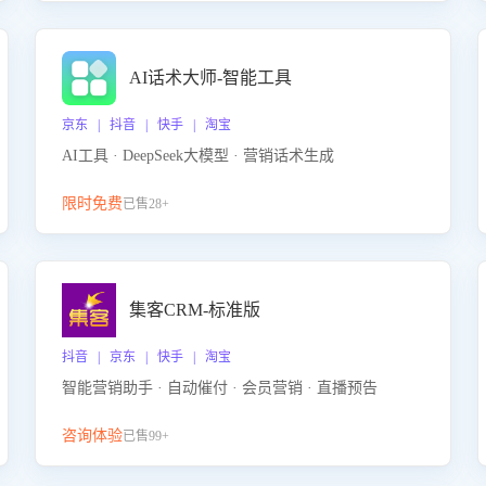
AI话术大师-智能工具
京东 | 抖音 | 快手 | 淘宝
AI工具 · DeepSeek大模型 · 营销话术生成
限时免费
已售28+
集客CRM-标准版
抖音 | 京东 | 快手 | 淘宝
智能营销助手 · 自动催付 · 会员营销 · 直播预告
咨询体验
已售99+