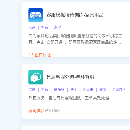
客服模拟接待训练-家具用品
京东 | 抖音 | 淘宝
专为家具用品类目客服团队量身打造的高效AI训练工
具。点击“立即开通”，即可获取适配家居商品的定制
化训练，开启模拟真实客户对话的演练。针对性提升
客服在家具用品功能、尺寸参数咨询等高频场景下的
2人正在体验...
专业应对能力。
售后客服外包-星环智服
京东 | 抖音 | 拼多多 | 快手 | 小红书 | 淘宝 | 企业微信
外包服务 · 售后专属客服团队 · 工单高效处理
咨询体验
已售1500+