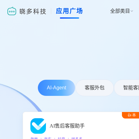
应用广场
全部类目

AI-Agent
客服外包
智能客
👍 本
周推荐
AI售后客服助手