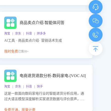
商品卖点介绍-智能体问答
淘宝 | 京东 | 抖音 | 拼多多
AI工具 · 商品卖点介绍· 营销话术生成
限时免费
已售99+
电商退货退款分析-数码家电-[VOC AI]
淘宝 | 京东 | 抖音 | 快手
这是一款面向数码家电行业的智能退货分析应用，通
过大语言模型深度解析买家退货数据与评价原声，精
准识别产品质量、描述不符、物流破损等核心退货原
因，并输出可落地的改进建议，通过挖掘用户痛点驱
免费开通，按量计费