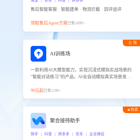
淘宝 | 京东 | 抖音 | 拼多多
售后智能客服 · 智能建单 · 物流拦截 · 回评追评
领取售后Agent方案
已售1699+
⏰ 限
时试用
AI训练场
一款利用AI大模型能力，实现沉浸式模拟实战场景的
“智能对话练习”的产品，AI全自动模拟真实场景发生
的对话，企业可以帮助员工提升客服接待技巧，持续
提升客服团队的销服能力。
99元起
已售1199+
🔥热卖
聚合接待助手
快手 | 抖音 | 拼多多 | 京东 | 企业微信