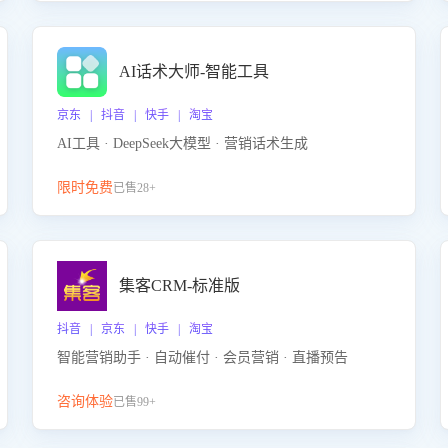
AI话术大师-智能工具
京东 | 抖音 | 快手 | 淘宝
AI工具 · DeepSeek大模型 · 营销话术生成
限时免费
已售28+
集客CRM-标准版
抖音 | 京东 | 快手 | 淘宝
智能营销助手 · 自动催付 · 会员营销 · 直播预告
咨询体验
已售99+