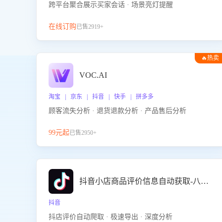
跨平台聚合展示买家会话 · 场景亮灯提醒
在线订购
已售2919+
🔥热卖
VOC.AI
淘宝 | 京东 | 抖音 | 快手 | 拼多多
顾客流失分析 · 退货退款分析 · 产品售后分析
99元起
已售2950+
抖音小店商品评价信息自动获取-八爪鱼
抖音
抖店评价自动爬取 · 极速导出 · 深度分析