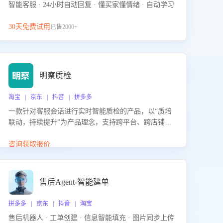
智能客服 · 24小时自动回复 · 懂买家懂情绪 · 自动学习
30天免费试用
已售2000+
明察质检
淘宝 | 京东 | 抖音 | 拼多多
一款针对客服会话进行实时智能质检的产品，以“质培
联动，持续提升”为产品理念，支持跨平台、跨店铺的
全面、实时、智能化质检，并根据质检结果形成质培
联动，持续提升客服团队的销服能力。
咨询获取报价
售后Agent-智能建单
拼多多 | 京东 | 抖音 | 淘宝
售后机器人 · 工单创建 · 信息智能填充 · 图片同步上传