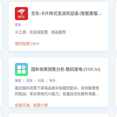
京东-卡片样式发送欢迎语-[智能客服机器人]
京东
AI工具 · 欢迎语配置 · 商品推荐
限时免费
已售99+
国补政策销售分析-数码家电-[VOCAI]
淘宝 | 京东 | 抖音 | 快手
面对国补政策下家电品类补贴细则复杂、咨询量激增
的挑战，本应用依托AI能力，批量自动化解析海量客
户会话，精准识别消费者对能以旧换新、补贴额度等
政策的关注焦点与购买意向，深度洞察决策动因。同
免费开通，按量计费
时全面评估客服团队政策解读准确性与响应效率，定
位服务薄弱环节，为企业提供数据驱动的策略优化建