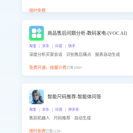
答、商品卖点介绍等智能体提供完整、全面、准确的
商品知识。
限时免费
商品售后问题分析-数码家电-[VOC AI]
淘宝 | 京东 | 抖音 | 快手
深度分析买家会话 · 识别售后痛点 · 报表自动生成
免费开通，按量计费
已售1660+
智能尺码推荐-智能体问答
淘宝 | 京东 | 抖音 | 拼多多
售前机器人 · 尺码推荐 · 自动生成
限时免费
已售1230+