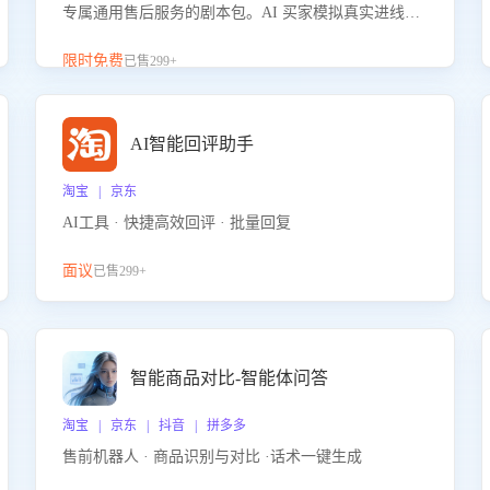
专属通用售后服务的剧本包。AI 买家模拟真实进线咨
询，带您的客服团队进行沉浸式训练，快速吃透功能
咨询等售后场景的应对要点，轻松提升服务能力。
限时免费
已售299+
AI智能回评助手
淘宝 | 京东
AI工具 · 快捷高效回评 · 批量回复
面议
已售299+
智能商品对比-智能体问答
淘宝 | 京东 | 抖音 | 拼多多
售前机器人 · 商品识别与对比 ·话术一键生成