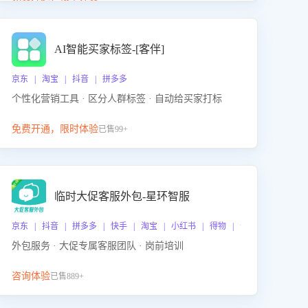
动产品迭代，从根本上降低退货率，进而降低因技术
差异或服务疏漏导致的退款率。
AI智能买家标签-[客伴]
京东 | 淘宝 | 抖音 | 拼多多
个性化营销工具 · 区分人群标签 · 自动给买家打标
免费开通，限时体验
已售99+
临时大促客服外包-星环智服
京东 | 抖音 | 拼多多 | 快手 | 淘宝 | 小红书 | 得物 | 企业微信
外包服务 · 大促专属客服团队 · 岗前培训
咨询体验
已售889+