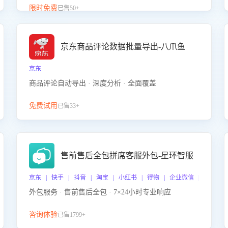
升客服售前转化率。点击 “立即开通”，快速获取影音
限时免费
已售50+
影像类目剧本，一键开启客服培训。
京东商品评论数据批量导出-八爪鱼
京东
商品评论自动导出 · 深度分析 · 全面覆盖
免费试用
已售33+
售前售后全包拼席客服外包-星环智服
京东 | 快手 | 抖音 | 淘宝 | 小红书 | 得物 | 企业微信 | 跨平台
外包服务 · 售前售后全包 · 7×24小时专业响应
咨询体验
已售1799+