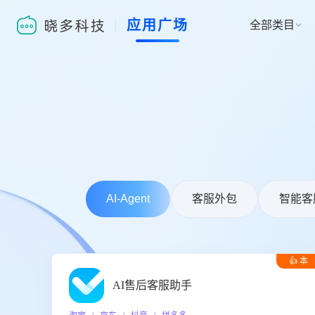
应用广场
全部类目

AI-Agent
客服外包
智能客
👍 本
周推荐
AI售后客服助手