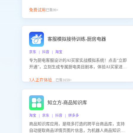
免费试用
已售99+
客服模拟接待训练-厨房电器
京东 | 抖音 | 淘宝
专为厨电客服设计的AI买家实战模拟系统！点击“立即
开通”，立刻生成专属厨电类目剧本，体验AI买家进线
咨询真实场景训练，快速掌握针对家用厨电商品的“功
能咨询”等真实场景应对技巧！
3人正在体验...
已售1659+
知立方-商品知识库
淘宝 | 京东 | 抖音 | 拼多多
商品知识库应用，是晓多打造的跨平台商品库，支持
自动提取商品详情页图片信息，为机器人商品知识问