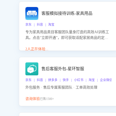
客服模拟接待训练-家具用品
京东 | 抖音 | 淘宝
专为家具用品类目客服团队量身打造的高效AI训练工
具。点击“立即开通”，即可获取适配家居商品的定制
化训练，开启模拟真实客户对话的演练。针对性提升
客服在家具用品功能、尺寸参数咨询等高频场景下的
2人正在体验...
专业应对能力。
售后客服外包-星环智服
京东 | 抖音 | 拼多多 | 快手 | 小红书 | 淘宝 | 企业微信
外包服务 · 售后专属客服团队 · 工单高效处理
咨询体验
已售1500+