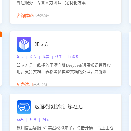
外包服务 · 专业人力团队 · 定制化方案
咨询体验
已售2399+
知立方
淘宝 | 京东 | 抖音 | 快手 | 拼多多
知立方是一款接入了满血版DeepSeek通用知识管理应
用，支持文档、表格等多类型文档的处理，并能够基
于满血版DeepSeek做知识应答。它能够为多种应用场
景提供强大的知识支持，帮助用户高效管理和利用知
免费试用
已售1288+
识资源。通过该产品，用户可以轻松实现文档的上
传、分类、检索，提升知识管理的智能化水平。
客服模拟接待训练-售后
京东 | 抖音 | 淘宝
通用售后客服 AI 实战模拟来了。点击开通，马上生成