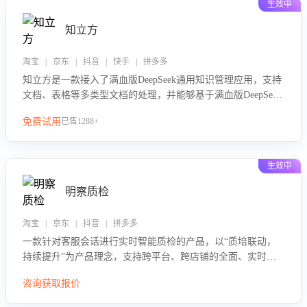
生效中
知立方
淘宝 | 京东 | 抖音 | 快手 | 拼多多
知立方是一款接入了满血版DeepSeek通用知识管理应用，支持
文档、表格等多类型文档的处理，并能够基于满血版DeepSeek
做知识应答。它能够为多种应用场景提供强大的知识支持，帮
免费试用
已售1288+
助用户高效管理和利用知识资源。通过该产品，用户可以轻松
实现文档的上传、分类、检索，提升知识管理的智能化水平。
生效中
明察质检
淘宝 | 京东 | 抖音 | 拼多多
一款针对客服会话进行实时智能质检的产品，以“质培联动，
持续提升”为产品理念，支持跨平台、跨店铺的全面、实时、
智能化质检，并根据质检结果形成质培联动，持续提升客服团
咨询获取报价
队的销服能力。