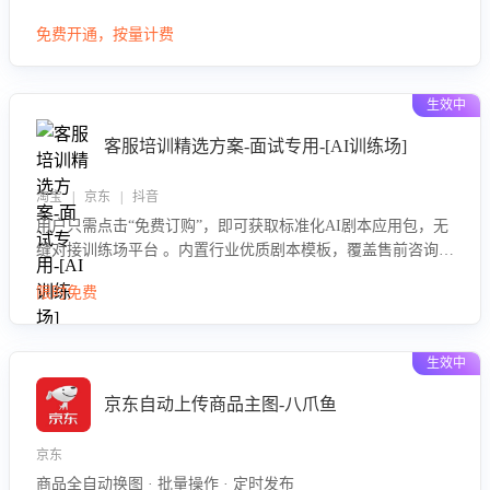
大模型，自动评估客服挽回效果，输出优化策略，助力商家降
免费开通，按量计费
低退款率，提升售后效率。
生效中
客服培训精选方案-面试专用-[AI训练场]
淘宝 | 京东 | 抖音
用户只需点击“免费订购”，即可获取标准化AI剧本应用包，无
缝对接训练场平台 。内置行业优质剧本模板，覆盖售前咨询、
售后处理等全场景，消除复杂部署流程，节省90%的初始化时
限时免费
间，助力企业快速启动智能客服训练
生效中
京东自动上传商品主图-八爪鱼
京东
商品全自动换图 · 批量操作 · 定时发布