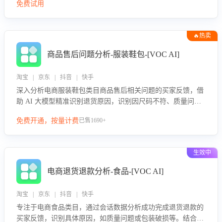
免费试用
🔥热卖
商品售后问题分析-服装鞋包-[VOC AI]
淘宝 | 京东 | 抖音 | 快手
深入分析电商服装鞋包类目商品售后相关问题的买家反馈，借
助 AI 大模型精准识别退货原因，识别因尺码不符、质量问题
等导致的退货原因，给出全方位优化产品与服务的建议，助力
免费开通，按量计费
已售1690+
商家优化产品或服务，实现销售额的显著提升。
生效中
电商退货退款分析-食品-[VOC AI]
淘宝 | 京东 | 抖音 | 快手
专注于电商食品类目，通过会话数据分析成功完成退货退款的
买家反馈，识别具体原因，如质量问题或包装破损等。结合AI