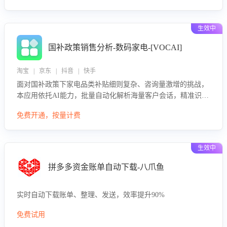
生效中
国补政策销售分析-数码家电-[VOCAI]
淘宝 | 京东 | 抖音 | 快手
面对国补政策下家电品类补贴细则复杂、咨询量激增的挑战，
本应用依托AI能力，批量自动化解析海量客户会话，精准识别
消费者对能以旧换新、补贴额度等政策的关注焦点与购买意
免费开通，按量计费
向，深度洞察决策动因。同时全面评估客服团队政策解读准确
性与响应效率，定位服务薄弱环节，为企业提供数据驱动的策
略优化建议与培训支持，助力提升政策响应速度、客服转化能
生效中
力及销售业绩。
拼多多资金账单自动下载-八爪鱼
实时自动下载账单、整理、发送，效率提升90%
免费试用