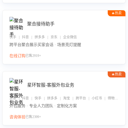
🔥热卖
聚合接待助手
快手 | 抖音 | 拼多多 | 京东 | 企业微信
跨平台聚合展示买家会话 · 场景亮灯提醒
在线订购
已售2919+
🔥热卖
星环智服-客服外包业务
京东 | 抖音 | 快手 | 拼多多 | 淘宝 | 跨平台 | 小红书 | 得物 | 企业微信
外包服务 · 专业人力团队 · 定制化方案
咨询体验
已售2399+