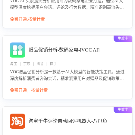
VOC AI 买家流失分析应用专为数码家电企业打造，通过AI大
模型深度挖掘用户会话、评论及行为数据，精准识别高流失风
险客户，并定位流失原因：包括产品质量缺陷、售后响应延
免费开通,按量计费
迟、竞品价格冲击等。系统自动输出可落地的挽回策略，迅速
同步到店铺运营团队。
生效中
赠品促销分析-数码家电-[VOC AI]
淘宝 | 京东 | 抖音 | 快手
VOC赠品促销分析是一款基于AI大模型的智能决策工具，通过
深度解析消费者咨询会话，精准洞察用户对赠品及促销政策的
真实偏好与需求。该应用可识别高吸引力赠品和热门促销诉
免费开通，按量计费
求，帮助企业制定个性化赠品组合策略，优化资源投放并淘汰
低效赠品，在提升成交转化率的同时有效控制成本，实现促销
效果最大化。
生效中
淘宝千牛评论自动回评机器人-八爪鱼