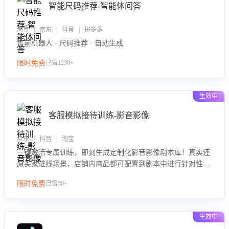
智能尺码推荐-智能体问答
淘宝 | 京东 | 抖音 | 拼多多
售前机器人 · 尺码推荐 · 自动生成
限时免费
已售1230+
生效中
客服模拟接待训练-影音影像
京东 | 抖音 | 淘宝
一键激活专属训练，即刻生成定制化影音影像剧本库！真实还
原买家进线场景，店铺内商品都可配置到剧本中进行针对性训
练，加强商品知识解答能力，提升客服售前转化率。点击 “立
限时免费
已售50+
即开通”，快速获取影音影像类目剧本，一键开启客服培训。
生效中