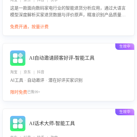
淘宝 | 京东 | 抖音 | 快手
这是一款面向数码家电行业的智能退货分析应用，通过大语言
模型深度解析买家退货数据与评价原声，精准识别产品质量、
描述不符、物流破损等核心退货原因，并输出可落地的改进建
免费开通，按量计费
议，通过挖掘用户痛点驱动产品迭代，从根本上降低退货率，
进而降低因技术差异或服务疏漏导致的退款率。
生效中
AI自动邀请顾客好评-智能工具
淘宝 | 京东 | 抖音
AI工具 · 自动邀评 · 潜在好评买家识别
限时免费
已售99+
生效中
AI话术大师-智能工具