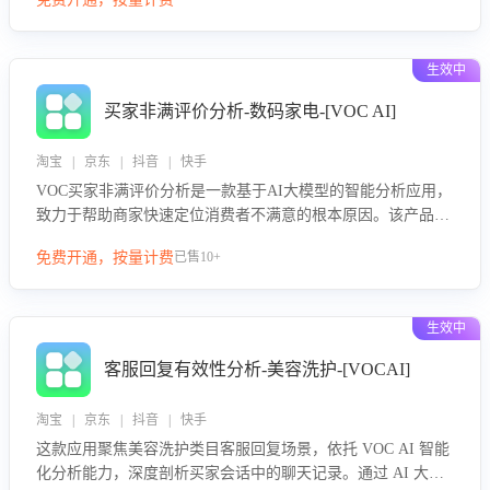
绪、归因争议根源，并客观评估客服应对合理性与成效。系统
可自动生成针对性改进策略，包括沟通话术优化、流程规范及
部门协同建议，从而提升客服团队舆情应对能力，阻断差评扩
生效中
散，维护品牌声誉，实现客户满意度的持续提升。
买家非满评价分析-数码家电-[VOC AI]
淘宝 | 京东 | 抖音 | 快手
VOC买家非满评价分析是一款基于AI大模型的智能分析应用，
致力于帮助商家快速定位消费者不满意的根本原因。该产品可
自动识别非满评价中的关键问题，区别问题是否属于客服原因
免费开通，按量计费
已售10+
或其它部门原因，明确责任归属，提供可落地的改进建议与策
略方向。通过深入挖掘会话内容，商家可针对性优化服务流
程、提升客服质量，并协同相关部门推进体验整改，有效提升
生效中
客户满意度和店铺整体服务质量。
客服回复有效性分析-美容洗护-[VOCAI]
淘宝 | 京东 | 抖音 | 快手
这款应用聚焦美容洗护类目客服回复场景，依托 VOC AI 智能
化分析能力，深度剖析买家会话中的聊天记录。通过 AI 大模