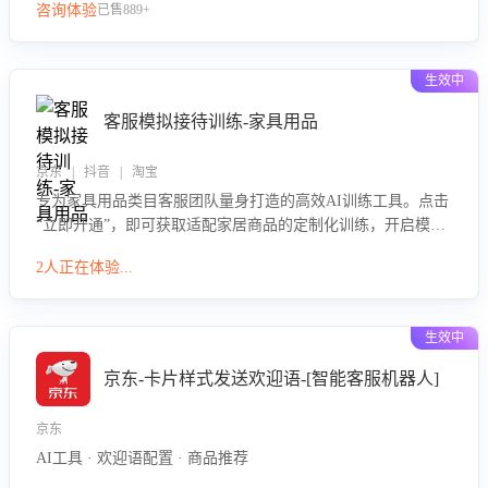
咨询体验
已售889+
生效中
客服模拟接待训练-家具用品
京东 | 抖音 | 淘宝
专为家具用品类目客服团队量身打造的高效AI训练工具。点击
“立即开通”，即可获取适配家居商品的定制化训练，开启模拟
真实客户对话的演练。针对性提升客服在家具用品功能、尺寸
2人正在体验...
参数咨询等高频场景下的专业应对能力。
生效中
京东-卡片样式发送欢迎语-[智能客服机器人]
京东
AI工具 · 欢迎语配置 · 商品推荐