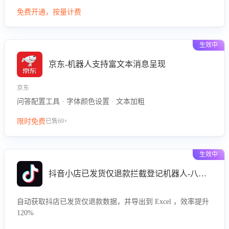
型精准定位客服在不同场景的理解与回应难点，评判解答的有
免费开通，按量计费
效性与完整性，输出针对性改进策略，助力商家快速优化快捷
话术，提升客服接待响应率与服务质量。
生效中
京东-机器人支持富文本消息呈现
京东
问答配置工具 · 字体颜色设置 · 文本加粗
限时免费
已售69+
生效中
抖音小店已发货仅退款拦截登记机器人-八爪鱼
自动获取抖店已发货仅退款数据，并导出到 Excel ，效率提升
120%