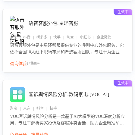
生效中
语音客服外包-星环智服
京东 | 抖音 | 拼多多 | 快手 | 淘宝 | 小红书 | 企业微信
语音客服外包是由星环智服提供专业的呼叫中心外包服务，它
依托全国10大线下职场布局和严选客服团队，专注于为企业提
供高效的语音呼叫解决方案。这项服务旨在通过专业的客服团
咨询体验
已售99+
队和智能工具提升语音客服服务效率和质量，帮助企业实现降
本增效。
生效中
客诉舆情风险分析-数码家电-[VOC AI]
淘宝 | 京东 | 抖音 | 快手
VOC客诉舆情风险分析是一款基于AI大模型的VOC深度分析应
用，专注于解析买家投诉及客服冲突会话，助力企业精准防控
舆情风险。该产品通过智能定位高风险会话、精准判别客户情
免费开通，按量计费