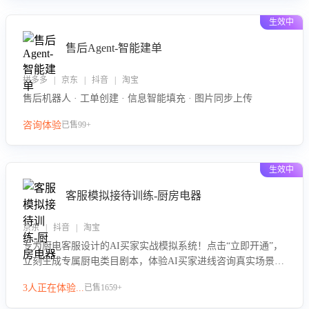
生效中
售后Agent-智能建单
拼多多 | 京东 | 抖音 | 淘宝
售后机器人 · 工单创建 · 信息智能填充 · 图片同步上传
咨询体验
已售99+
生效中
客服模拟接待训练-厨房电器
京东 | 抖音 | 淘宝
专为厨电客服设计的AI买家实战模拟系统！点击“立即开通”，
立刻生成专属厨电类目剧本，体验AI买家进线咨询真实场景训
练，快速掌握针对家用厨电商品的“功能咨询”等真实场景应对
3人正在体验...
已售1659+
技巧！