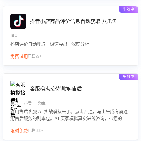
生效中
抖音小店商品评价信息自动获取-八爪鱼
抖音
抖店评价自动爬取 · 极速导出 · 深度分析
免费试用
已售99+
生效中
客服模拟接待训练-售后
京东 | 抖音 | 淘宝
通用售后客服 AI 实战模拟来了。点击开通，马上生成专属通
用售后服务的剧本包。AI 买家模拟真实进线咨询，带您的客
服团队进行沉浸式训练，快速吃透功能咨询等售后场景的应对
限时免费
已售299+
要点，轻松提升服务能力。