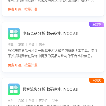
家补贴的会话数据，识别对购买决策的关键因素。通过AI大模
型评估客服在政策宣传、回应及互动中的表现，生成优化策
免费开通，按量计费
略，助力商家利用国补政策提升GMV。
生效中
电商竞品分析-数码家电-[VOC AI]
淘宝 | 京东 | 抖音 | 快手
VOC电商竞品分析是一款基于AI大模型的智能决策工具，专注
于挖掘消费者在咨询中提及的竞品对比与跨平台比价信息。该
应用能够精准识别被频繁对比的竞品品牌、咨询量、商品信
免费开通，按量计费
息，进行多维度交叉对比，并分析消费者的比价行为。通过提
供数据驱动的竞品洞察与差异化策略建议，帮助企业优化营销
话术、突出产品与服务优势，有效提升咨询转化率，避免陷入
🔥热卖
单纯价格竞争，实现精准扬长避短。
顾客流失分析-数码家电-[VOC AI]
京东 | 淘宝 | 抖音 | 拼多多 | 快手