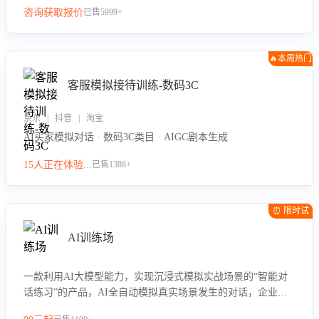
咨询获取报价
已售5999+
🔥本周热门
客服模拟接待训练-数码3C
京东 | 抖音 | 淘宝
AI买家模拟对话 · 数码3C类目 · AIGC剧本生成
15人正在体验...
已售1388+
⏰ 限时试
用
AI训练场
一款利用AI大模型能力，实现沉浸式模拟实战场景的“智能对
话练习”的产品，AI全自动模拟真实场景发生的对话，企业可
以帮助员工提升客服接待技巧，持续提升客服团队的销服能