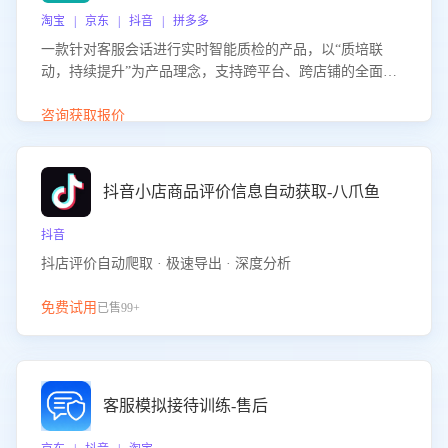
淘宝 | 京东 | 抖音 | 拼多多
一款针对客服会话进行实时智能质检的产品，以“质培联
动，持续提升”为产品理念，支持跨平台、跨店铺的全面、
实时、智能化质检，并根据质检结果形成质培联动，持续提
升客服团队的销服能力。
咨询获取报价
抖音小店商品评价信息自动获取-八爪鱼
抖音
抖店评价自动爬取 · 极速导出 · 深度分析
免费试用
已售99+
客服模拟接待训练-售后