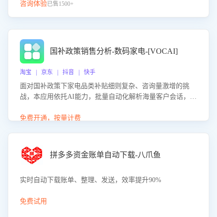
咨询体验
已售1500+
国补政策销售分析-数码家电-[VOCAI]
淘宝 | 京东 | 抖音 | 快手
面对国补政策下家电品类补贴细则复杂、咨询量激增的挑
战，本应用依托AI能力，批量自动化解析海量客户会话，精
准识别消费者对能以旧换新、补贴额度等政策的关注焦点与
购买意向，深度洞察决策动因。同时全面评估客服团队政策
免费开通，按量计费
解读准确性与响应效率，定位服务薄弱环节，为企业提供数
据驱动的策略优化建议与培训支持，助力提升政策响应速
度、客服转化能力及销售业绩。
拼多多资金账单自动下载-八爪鱼
实时自动下载账单、整理、发送，效率提升90%
免费试用