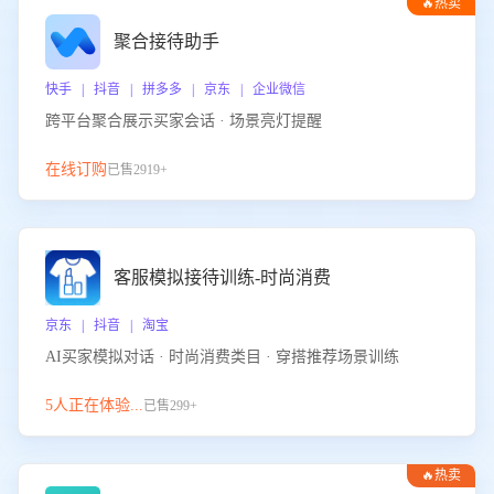
🔥热卖
聚合接待助手
快手 | 抖音 | 拼多多 | 京东 | 企业微信
跨平台聚合展示买家会话 · 场景亮灯提醒
在线订购
已售2919+
客服模拟接待训练-时尚消费
京东 | 抖音 | 淘宝
AI买家模拟对话 · 时尚消费类目 · 穿搭推荐场景训练
5人正在体验...
已售299+
🔥热卖