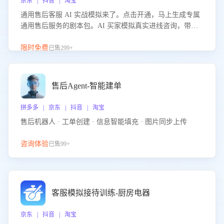
京东 | 抖音 | 淘宝
通用售后客服 AI 实战模拟来了。点击开通，马上生成专属
通用售后服务的剧本包。AI 买家模拟真实进线咨询，带您
的客服团队进行沉浸式训练，快速吃透功能咨询等售后场景
的应对要点，轻松提升服务能力。
限时免费
已售299+
售后Agent-智能建单
拼多多 | 京东 | 抖音 | 淘宝
售后机器人 · 工单创建 · 信息智能填充 · 图片同步上传
咨询体验
已售99+
客服模拟接待训练-厨房电器
京东 | 抖音 | 淘宝