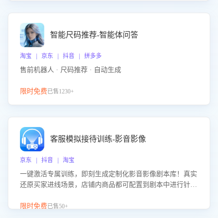
智能尺码推荐-智能体问答
淘宝 | 京东 | 抖音 | 拼多多
售前机器人 · 尺码推荐 · 自动生成
限时免费
已售1230+
客服模拟接待训练-影音影像
京东 | 抖音 | 淘宝
一键激活专属训练，即刻生成定制化影音影像剧本库！真实
还原买家进线场景，店铺内商品都可配置到剧本中进行针对
性训练，加强商品知识解答能力，提升客服售前转化率。点
击 “立即开通”，快速获取影音影像类目剧本，一键开启客服
限时免费
已售50+
培训。