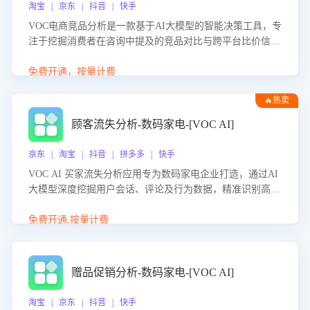
淘宝 | 京东 | 抖音 | 快手
VOC电商竞品分析是一款基于AI大模型的智能决策工具，专
注于挖掘消费者在咨询中提及的竞品对比与跨平台比价信
息。该应用能够精准识别被频繁对比的竞品品牌、咨询量、
商品信息，进行多维度交叉对比，并分析消费者的比价行
免费开通，按量计费
为。通过提供数据驱动的竞品洞察与差异化策略建议，帮助
🔥热卖
企业优化营销话术、突出产品与服务优势，有效提升咨询转
化率，避免陷入单纯价格竞争，实现精准扬长避短。
顾客流失分析-数码家电-[VOC AI]
京东 | 淘宝 | 抖音 | 拼多多 | 快手
VOC AI 买家流失分析应用专为数码家电企业打造，通过AI
大模型深度挖掘用户会话、评论及行为数据，精准识别高流
失风险客户，并定位流失原因：包括产品质量缺陷、售后响
应延迟、竞品价格冲击等。系统自动输出可落地的挽回策
免费开通,按量计费
略，迅速同步到店铺运营团队。
赠品促销分析-数码家电-[VOC AI]
淘宝 | 京东 | 抖音 | 快手