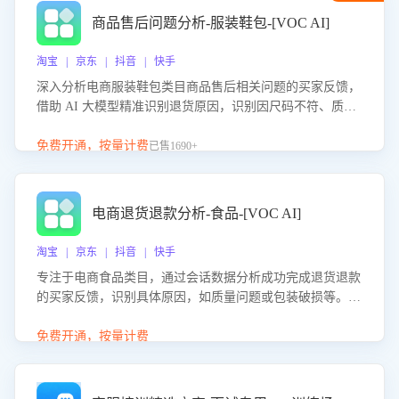
商品售后问题分析-服装鞋包-[VOC AI]
淘宝 | 京东 | 抖音 | 快手
深入分析电商服装鞋包类目商品售后相关问题的买家反馈，
借助 AI 大模型精准识别退货原因，识别因尺码不符、质量
问题等导致的退货原因，给出全方位优化产品与服务的建
议，助力商家优化产品或服务，实现销售额的显著提升。
免费开通，按量计费
已售1690+
电商退货退款分析-食品-[VOC AI]
淘宝 | 京东 | 抖音 | 快手
专注于电商食品类目，通过会话数据分析成功完成退货退款
的买家反馈，识别具体原因，如质量问题或包装破损等。结
合AI大模型，自动评估客服挽回效果，输出优化策略，助力
商家降低退款率，提升售后效率。
免费开通，按量计费