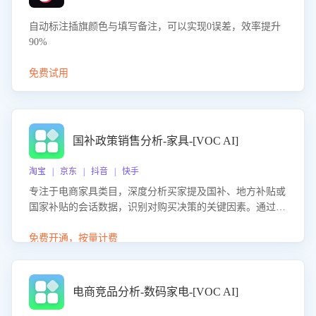
自动标注插旗颜色与填写备注，可以实现0误差，效率提升
90%
免费试用
国补政策销售分析-家具-[VOC AI]
淘宝 | 京东 | 抖音 | 快手
专注于电商家具类目，深度分析买家提及国补、地方补贴或
国家补贴的会话数据，识别对购买决策的关键因素。通过AI
大模型评估客服在政策宣传、回应及互动中的表现，生成优
化策略，助力商家利用国补政策提升GMV。
免费开通，按量计费
电商竞品分析-数码家电-[VOC AI]