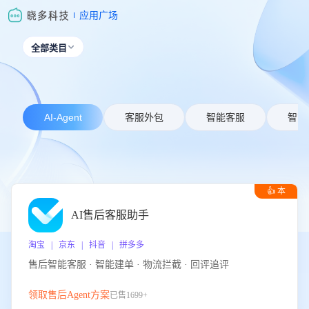
应用广场
全部类目

AI-Agent
客服外包
智能客服
智能
👍 本
周推荐
AI售后客服助手
淘宝 | 京东 | 抖音 | 拼多多
售后智能客服 · 智能建单 · 物流拦截 · 回评追评
领取售后Agent方案
已售1699+