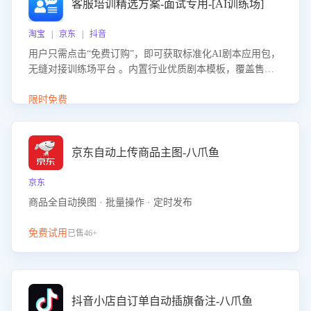
客服培训精选方案-面试专用-[AI训练场]
淘宝 | 京东 | 抖音
用户只需点击“免费订购”，即可获取标准化AI剧本应用包，
无缝对接训练场平台 。内置行业优质剧本模板，覆盖售前
咨询、售后处理等全场景，消除复杂部署流程，节省90%的
初始化时间，助力企业快速启动智能客服训练
限时免费
京东自动上传商品主图-八爪鱼
京东
商品全自动换图 · 批量操作 · 定时发布
免费试用
已售46+
抖音小店自订单自动插旗备注-八爪鱼