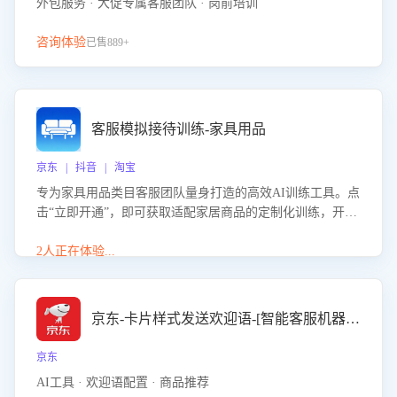
外包服务 · 大促专属客服团队 · 岗前培训
咨询体验
已售889+
客服模拟接待训练-家具用品
京东 | 抖音 | 淘宝
专为家具用品类目客服团队量身打造的高效AI训练工具。点
击“立即开通”，即可获取适配家居商品的定制化训练，开启
模拟真实客户对话的演练。针对性提升客服在家具用品功
能、尺寸参数咨询等高频场景下的专业应对能力。
2人正在体验...
京东-卡片样式发送欢迎语-[智能客服机器人]
京东
AI工具 · 欢迎语配置 · 商品推荐