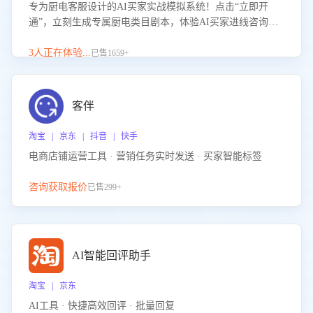
专为厨电客服设计的AI买家实战模拟系统！点击“立即开
通”，立刻生成专属厨电类目剧本，体验AI买家进线咨询真
实场景训练，快速掌握针对家用厨电商品的“功能咨询”等真
实场景应对技巧！
3人正在体验...
已售1659+
客伴
淘宝 | 京东 | 抖音 | 快手
电商店铺运营工具 · 营销任务实时发送 · 买家智能标签
咨询获取报价
已售299+
AI智能回评助手
淘宝 | 京东
AI工具 · 快捷高效回评 · 批量回复