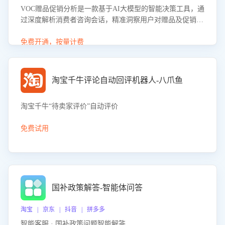
VOC赠品促销分析是一款基于AI大模型的智能决策工具，通
过深度解析消费者咨询会话，精准洞察用户对赠品及促销政
策的真实偏好与需求。该应用可识别高吸引力赠品和热门促
销诉求，帮助企业制定个性化赠品组合策略，优化资源投放
免费开通，按量计费
并淘汰低效赠品，在提升成交转化率的同时有效控制成本，
实现促销效果最大化。
淘宝千牛评论自动回评机器人-八爪鱼
淘宝千牛“待卖家评价”自动评价
免费试用
国补政策解答-智能体问答
淘宝 | 京东 | 抖音 | 拼多多
智能客服 · 国补政策问题智能解答