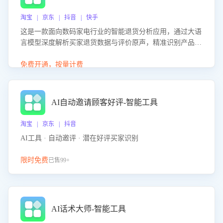
淘宝 | 京东 | 抖音 | 快手
这是一款面向数码家电行业的智能退货分析应用，通过大语
言模型深度解析买家退货数据与评价原声，精准识别产品质
量、描述不符、物流破损等核心退货原因，并输出可落地的
改进建议，通过挖掘用户痛点驱动产品迭代，从根本上降低
免费开通，按量计费
退货率，进而降低因技术差异或服务疏漏导致的退款率。
AI自动邀请顾客好评-智能工具
淘宝 | 京东 | 抖音
AI工具 · 自动邀评 · 潜在好评买家识别
限时免费
已售99+
AI话术大师-智能工具