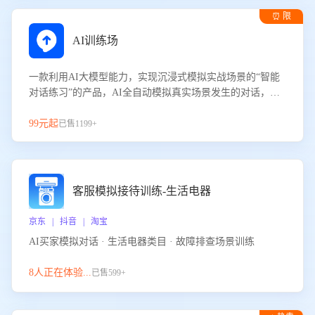
⏰ 限
时试用
AI训练场
一款利用AI大模型能力，实现沉浸式模拟实战场景的“智能
对话练习”的产品，AI全自动模拟真实场景发生的对话，企
业可以帮助员工提升客服接待技巧，持续提升客服团队的销
服能力。
99元起
已售1199+
客服模拟接待训练-生活电器
京东 | 抖音 | 淘宝
AI买家模拟对话 · 生活电器类目 · 故障排查场景训练
8人正在体验...
已售599+