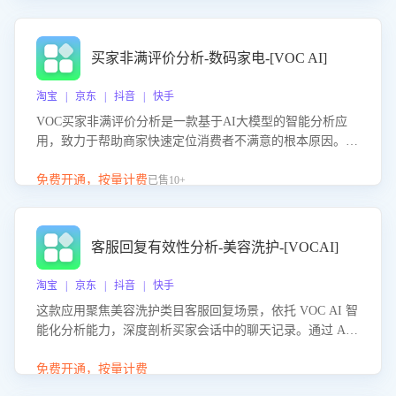
成效。系统可自动生成针对性改进策略，包括沟通话术优
化、流程规范及部门协同建议，从而提升客服团队舆情应对
能力，阻断差评扩散，维护品牌声誉，实现客户满意度的持
买家非满评价分析-数码家电-[VOC AI]
续提升。
淘宝 | 京东 | 抖音 | 快手
VOC买家非满评价分析是一款基于AI大模型的智能分析应
用，致力于帮助商家快速定位消费者不满意的根本原因。该
产品可自动识别非满评价中的关键问题，区别问题是否属于
客服原因或其它部门原因，明确责任归属，提供可落地的改
免费开通，按量计费
已售10+
进建议与策略方向。通过深入挖掘会话内容，商家可针对性
优化服务流程、提升客服质量，并协同相关部门推进体验整
改，有效提升客户满意度和店铺整体服务质量。
客服回复有效性分析-美容洗护-[VOCAI]
淘宝 | 京东 | 抖音 | 快手
这款应用聚焦美容洗护类目客服回复场景，依托 VOC AI 智
能化分析能力，深度剖析买家会话中的聊天记录。通过 AI
大模型精准定位客服在不同场景的理解与回应难点，评判解
答的有效性与完整性，输出针对性改进策略，助力商家快速
免费开通，按量计费
优化快捷话术，提升客服接待响应率与服务质量。