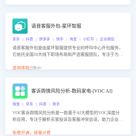
语音客服外包-星环智服
京东 | 抖音 | 拼多多 | 快手 | 淘宝 | 小红书 | 企业微信
语音客服外包是由星环智服提供专业的呼叫中心外包服务，
它依托全国10大线下职场布局和严选客服团队，专注于为企
业提供高效的语音呼叫解决方案。这项服务旨在通过专业的
客服团队和智能工具提升语音客服服务效率和质量，帮助企
咨询体验
已售99+
业实现降本增效。
客诉舆情风险分析-数码家电-[VOC AI]
淘宝 | 京东 | 抖音 | 快手
VOC客诉舆情风险分析是一款基于AI大模型的VOC深度分
析应用，专注于解析买家投诉及客服冲突会话，助力企业精
准防控舆情风险。该产品通过智能定位高风险会话、精准判
别客户情绪、归因争议根源，并客观评估客服应对合理性与
免费开通，按量计费