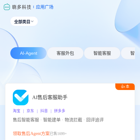
应用广场
全部类目

AI-Agent
客服外包
智能客服
智能
👍 本
周推荐
AI售后客服助手
淘宝 | 京东 | 抖音 | 拼多多
售后智能客服 · 智能建单 · 物流拦截 · 回评追评
领取售后Agent方案
已售1699+