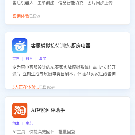
售后机器人 · 工单创建 · 信息智能填充 · 图片同步上传
咨询体验
已售99+
客服模拟接待训练-厨房电器
京东 | 抖音 | 淘宝
专为厨电客服设计的AI买家实战模拟系统！点击“立即开
通”，立刻生成专属厨电类目剧本，体验AI买家进线咨询真
实场景训练，快速掌握针对家用厨电商品的“功能咨询”等真
实场景应对技巧！
3人正在体验...
已售1659+
AI智能回评助手
淘宝 | 京东
AI工具 · 快捷高效回评 · 批量回复