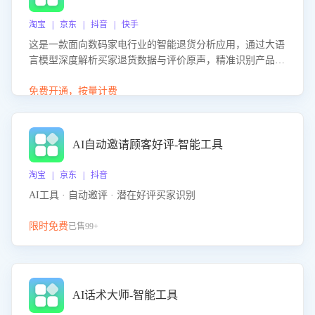
淘宝 | 京东 | 抖音 | 快手
这是一款面向数码家电行业的智能退货分析应用，通过大语
言模型深度解析买家退货数据与评价原声，精准识别产品质
量、描述不符、物流破损等核心退货原因，并输出可落地的
改进建议，通过挖掘用户痛点驱动产品迭代，从根本上降低
免费开通，按量计费
退货率，进而降低因技术差异或服务疏漏导致的退款率。
AI自动邀请顾客好评-智能工具
淘宝 | 京东 | 抖音
AI工具 · 自动邀评 · 潜在好评买家识别
限时免费
已售99+
AI话术大师-智能工具