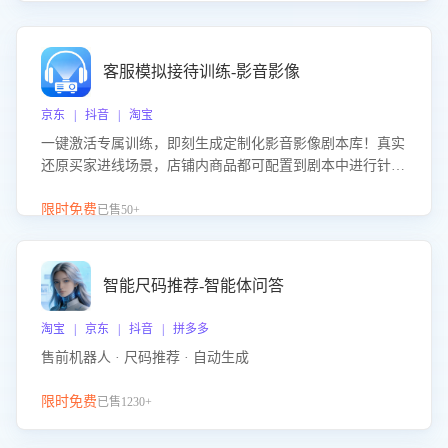
客服模拟接待训练-影音影像
京东 | 抖音 | 淘宝
一键激活专属训练，即刻生成定制化影音影像剧本库！真实
还原买家进线场景，店铺内商品都可配置到剧本中进行针对
性训练，加强商品知识解答能力，提升客服售前转化率。点
击 “立即开通”，快速获取影音影像类目剧本，一键开启客服
限时免费
已售50+
培训。
智能尺码推荐-智能体问答
淘宝 | 京东 | 抖音 | 拼多多
售前机器人 · 尺码推荐 · 自动生成
限时免费
已售1230+