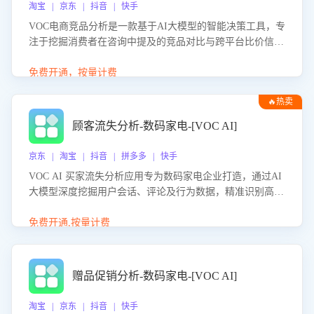
淘宝 | 京东 | 抖音 | 快手
VOC电商竞品分析是一款基于AI大模型的智能决策工具，专
注于挖掘消费者在咨询中提及的竞品对比与跨平台比价信
息。该应用能够精准识别被频繁对比的竞品品牌、咨询量、
商品信息，进行多维度交叉对比，并分析消费者的比价行
免费开通，按量计费
为。通过提供数据驱动的竞品洞察与差异化策略建议，帮助
🔥热卖
企业优化营销话术、突出产品与服务优势，有效提升咨询转
化率，避免陷入单纯价格竞争，实现精准扬长避短。
顾客流失分析-数码家电-[VOC AI]
京东 | 淘宝 | 抖音 | 拼多多 | 快手
VOC AI 买家流失分析应用专为数码家电企业打造，通过AI
大模型深度挖掘用户会话、评论及行为数据，精准识别高流
失风险客户，并定位流失原因：包括产品质量缺陷、售后响
应延迟、竞品价格冲击等。系统自动输出可落地的挽回策
免费开通,按量计费
略，迅速同步到店铺运营团队。
赠品促销分析-数码家电-[VOC AI]
淘宝 | 京东 | 抖音 | 快手