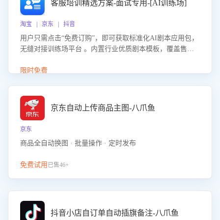
客服培训精选方案-面试专用-[AI训练场]
淘宝 | 京东 | 抖音
用户只需点击“免费订购”，即可获取标准化AI剧本应用包，
无缝对接训练场平台 。内置行业优质剧本模板，覆盖售前
咨询、售后处理等全场景，消除复杂部署流程，节省90%的
初始化时间，助力企业快速启动智能客服训练
限时免费
京东自动上传商品主图-八爪鱼
京东
商品全自动换图 · 批量操作 · 定时发布
免费试用
已售46+
抖音小店自订单自动插旗备注-八爪鱼