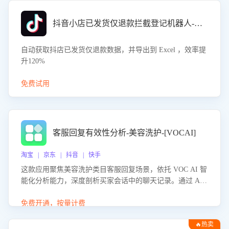
抖音小店已发货仅退款拦截登记机器人-八爪鱼
自动获取抖店已发货仅退款数据，并导出到 Excel ，效率提
升120%
免费试用
客服回复有效性分析-美容洗护-[VOCAI]
淘宝 | 京东 | 抖音 | 快手
这款应用聚焦美容洗护类目客服回复场景，依托 VOC AI 智
能化分析能力，深度剖析买家会话中的聊天记录。通过 AI
大模型精准定位客服在不同场景的理解与回应难点，评判解
答的有效性与完整性，输出针对性改进策略，助力商家快速
免费开通，按量计费
优化快捷话术，提升客服接待响应率与服务质量。
🔥热卖