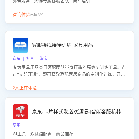
外包服务 · 大促专属客服团队 · 岗前培训
咨询体验
已售889+
客服模拟接待训练-家具用品
京东 | 抖音 | 淘宝
专为家具用品类目客服团队量身打造的高效AI训练工具。点
击“立即开通”，即可获取适配家居商品的定制化训练，开启
模拟真实客户对话的演练。针对性提升客服在家具用品功
能、尺寸参数咨询等高频场景下的专业应对能力。
2人正在体验...
京东-卡片样式发送欢迎语-[智能客服机器人]
京东
AI工具 · 欢迎语配置 · 商品推荐