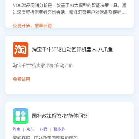
VOC赠品促销分析是一款基于AI大模型的智能决策工具，通
过深度解析消费者咨询会话，精准洞察用户对赠品及促销政
策的真实偏好与需求。该应用可识别高吸引力赠品和热门促
销诉求，帮助企业制定个性化赠品组合策略，优化资源投放
免费开通，按量计费
并淘汰低效赠品，在提升成交转化率的同时有效控制成本，
实现促销效果最大化。
淘宝千牛评论自动回评机器人-八爪鱼
淘宝千牛“待卖家评价”自动评价
免费试用
国补政策解答-智能体问答
淘宝 | 京东 | 抖音 | 拼多多
智能客服 · 国补政策问题智能解答