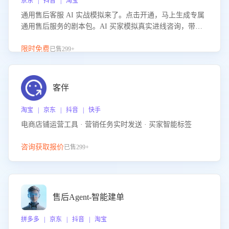
京东 | 抖音 | 淘宝
通用售后客服 AI 实战模拟来了。点击开通，马上生成专属
通用售后服务的剧本包。AI 买家模拟真实进线咨询，带您
的客服团队进行沉浸式训练，快速吃透功能咨询等售后场景
的应对要点，轻松提升服务能力。
限时免费
已售299+
客伴
淘宝 | 京东 | 抖音 | 快手
电商店铺运营工具 · 营销任务实时发送 · 买家智能标签
咨询获取报价
已售299+
售后Agent-智能建单
拼多多 | 京东 | 抖音 | 淘宝