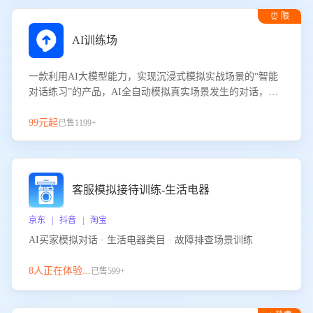
⏰ 限
时试用
AI训练场
一款利用AI大模型能力，实现沉浸式模拟实战场景的“智能
对话练习”的产品，AI全自动模拟真实场景发生的对话，企
业可以帮助员工提升客服接待技巧，持续提升客服团队的销
服能力。
99元起
已售1199+
客服模拟接待训练-生活电器
京东 | 抖音 | 淘宝
AI买家模拟对话 · 生活电器类目 · 故障排查场景训练
8人正在体验...
已售599+