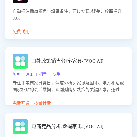
自动标注插旗颜色与填写备注，可以实现0误差，效率提升
90%
免费试用
国补政策销售分析-家具-[VOC AI]
淘宝 | 京东 | 抖音 | 快手
专注于电商家具类目，深度分析买家提及国补、地方补贴或
国家补贴的会话数据，识别对购买决策的关键因素。通过AI
大模型评估客服在政策宣传、回应及互动中的表现，生成优
化策略，助力商家利用国补政策提升GMV。
免费开通，按量计费
电商竞品分析-数码家电-[VOC AI]