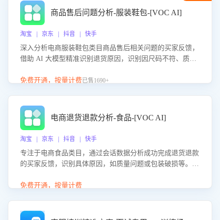
商品售后问题分析-服装鞋包-[VOC AI]
淘宝 | 京东 | 抖音 | 快手
深入分析电商服装鞋包类目商品售后相关问题的买家反馈，
借助 AI 大模型精准识别退货原因，识别因尺码不符、质量
问题等导致的退货原因，给出全方位优化产品与服务的建
议，助力商家优化产品或服务，实现销售额的显著提升。
免费开通，按量计费
已售1690+
电商退货退款分析-食品-[VOC AI]
淘宝 | 京东 | 抖音 | 快手
专注于电商食品类目，通过会话数据分析成功完成退货退款
的买家反馈，识别具体原因，如质量问题或包装破损等。结
合AI大模型，自动评估客服挽回效果，输出优化策略，助力
商家降低退款率，提升售后效率。
免费开通，按量计费