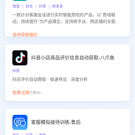
淘宝 | 京东 | 抖音 | 拼多多
一款针对客服会话进行实时智能质检的产品，以“质培联
动，持续提升”为产品理念，支持跨平台、跨店铺的全面、
实时、智能化质检，并根据质检结果形成质培联动，持续提
升客服团队的销服能力。
咨询获取报价
抖音小店商品评价信息自动获取-八爪鱼
抖音
抖店评价自动爬取 · 极速导出 · 深度分析
免费试用
已售99+
客服模拟接待训练-售后