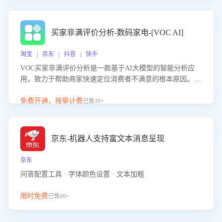
成效。系统可自动生成针对性改进策略，包括沟通话术优
化、流程规范及部门协同建议，从而提升客服团队舆情应对
能力，阻断差评扩散，维护品牌声誉，实现客户满意度的持
买家非满评价分析-数码家电-[VOC AI]
续提升。
淘宝 | 京东 | 抖音 | 快手
VOC买家非满评价分析是一款基于AI大模型的智能分析应
用，致力于帮助商家快速定位消费者不满意的根本原因。该
产品可自动识别非满评价中的关键问题，区别问题是否属于
客服原因或其它部门原因，明确责任归属，提供可落地的改
免费开通，按量计费
已售10+
进建议与策略方向。通过深入挖掘会话内容，商家可针对性
优化服务流程、提升客服质量，并协同相关部门推进体验整
改，有效提升客户满意度和店铺整体服务质量。
京东-机器人支持富文本消息呈现
京东
问答配置工具 · 字体颜色设置 · 文本加粗
限时免费
已售69+