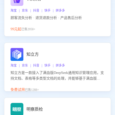
淘宝 | 京东 | 抖音 | 快手 | 拼多多
顾客流失分析 · 退货退款分析 · 产品售后分析
99元起
已售2950+
知立方
淘宝 | 京东 | 抖音 | 快手 | 拼多多
知立方是一款接入了满血版DeepSeek通用知识管理应用，支
持文档、表格等多类型文档的处理，并能够基于满血版
DeepSeek做知识应答。它能够为多种应用场景提供强大的知
识支持，帮助用户高效管理和利用知识资源。通过该产品，
免费试用
已售1288+
用户可以轻松实现文档的上传、分类、检索，提升知识管理
的智能化水平。
明察质检