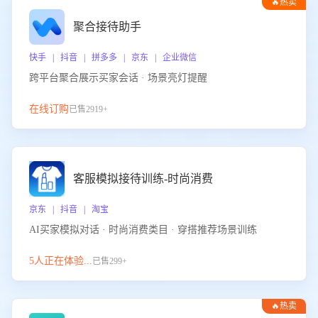
🔥热卖
聚合接待助手
快手 | 抖音 | 拼多多 | 京东 | 企业微信
跨平台聚合展示买家会话 · 场景亮灯提醒
在线订购
已售2919+
客服模拟接待训练-时尚消费
京东 | 抖音 | 淘宝
AI买家模拟对话 · 时尚消费类目 · 穿搭推荐场景训练
5人正在体验...
已售299+
🔥热卖