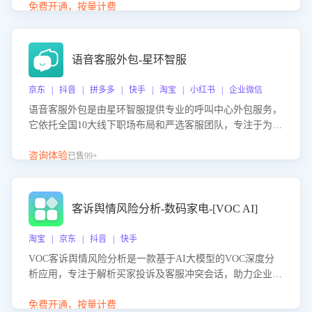
购买意向，深度洞察决策动因。同时全面评估客服团队政策
免费开通，按量计费
解读准确性与响应效率，定位服务薄弱环节，为企业提供数
据驱动的策略优化建议与培训支持，助力提升政策响应速
度、客服转化能力及销售业绩。
语音客服外包-星环智服
京东 | 抖音 | 拼多多 | 快手 | 淘宝 | 小红书 | 企业微信
语音客服外包是由星环智服提供专业的呼叫中心外包服务，
它依托全国10大线下职场布局和严选客服团队，专注于为企
业提供高效的语音呼叫解决方案。这项服务旨在通过专业的
客服团队和智能工具提升语音客服服务效率和质量，帮助企
咨询体验
已售99+
业实现降本增效。
客诉舆情风险分析-数码家电-[VOC AI]
淘宝 | 京东 | 抖音 | 快手
VOC客诉舆情风险分析是一款基于AI大模型的VOC深度分
析应用，专注于解析买家投诉及客服冲突会话，助力企业精
准防控舆情风险。该产品通过智能定位高风险会话、精准判
别客户情绪、归因争议根源，并客观评估客服应对合理性与
免费开通，按量计费