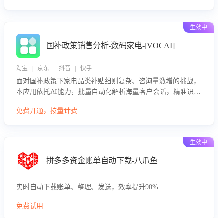
生效中
国补政策销售分析-数码家电-[VOCAI]
淘宝 | 京东 | 抖音 | 快手
面对国补政策下家电品类补贴细则复杂、咨询量激增的挑战，
本应用依托AI能力，批量自动化解析海量客户会话，精准识别
消费者对能以旧换新、补贴额度等政策的关注焦点与购买意
免费开通，按量计费
向，深度洞察决策动因。同时全面评估客服团队政策解读准确
性与响应效率，定位服务薄弱环节，为企业提供数据驱动的策
略优化建议与培训支持，助力提升政策响应速度、客服转化能
生效中
力及销售业绩。
拼多多资金账单自动下载-八爪鱼
实时自动下载账单、整理、发送，效率提升90%
免费试用