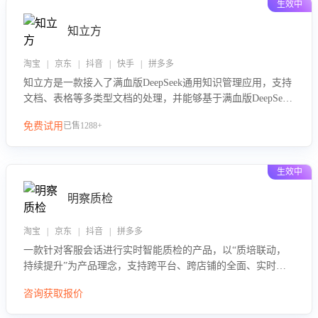
生效中
知立方
淘宝 | 京东 | 抖音 | 快手 | 拼多多
知立方是一款接入了满血版DeepSeek通用知识管理应用，支持
文档、表格等多类型文档的处理，并能够基于满血版DeepSeek
做知识应答。它能够为多种应用场景提供强大的知识支持，帮
免费试用
已售1288+
助用户高效管理和利用知识资源。通过该产品，用户可以轻松
实现文档的上传、分类、检索，提升知识管理的智能化水平。
生效中
明察质检
淘宝 | 京东 | 抖音 | 拼多多
一款针对客服会话进行实时智能质检的产品，以“质培联动，
持续提升”为产品理念，支持跨平台、跨店铺的全面、实时、
智能化质检，并根据质检结果形成质培联动，持续提升客服团
咨询获取报价
队的销服能力。