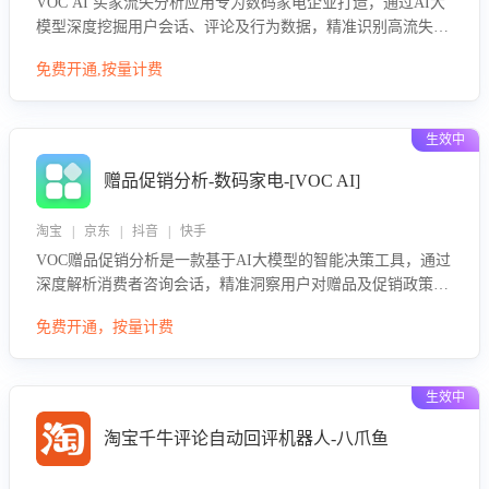
VOC AI 买家流失分析应用专为数码家电企业打造，通过AI大
模型深度挖掘用户会话、评论及行为数据，精准识别高流失风
险客户，并定位流失原因：包括产品质量缺陷、售后响应延
免费开通,按量计费
迟、竞品价格冲击等。系统自动输出可落地的挽回策略，迅速
同步到店铺运营团队。
生效中
赠品促销分析-数码家电-[VOC AI]
淘宝 | 京东 | 抖音 | 快手
VOC赠品促销分析是一款基于AI大模型的智能决策工具，通过
深度解析消费者咨询会话，精准洞察用户对赠品及促销政策的
真实偏好与需求。该应用可识别高吸引力赠品和热门促销诉
免费开通，按量计费
求，帮助企业制定个性化赠品组合策略，优化资源投放并淘汰
低效赠品，在提升成交转化率的同时有效控制成本，实现促销
效果最大化。
生效中
淘宝千牛评论自动回评机器人-八爪鱼