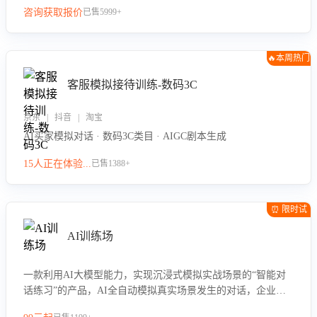
咨询获取报价
已售5999+
🔥本周热门
客服模拟接待训练-数码3C
京东 | 抖音 | 淘宝
AI买家模拟对话 · 数码3C类目 · AIGC剧本生成
15人正在体验...
已售1388+
⏰ 限时试
用
AI训练场
一款利用AI大模型能力，实现沉浸式模拟实战场景的“智能对
话练习”的产品，AI全自动模拟真实场景发生的对话，企业可
以帮助员工提升客服接待技巧，持续提升客服团队的销服能