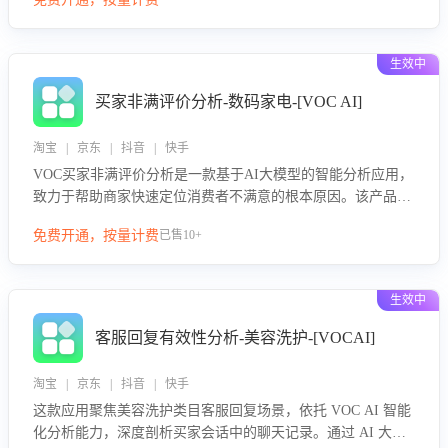
绪、归因争议根源，并客观评估客服应对合理性与成效。系统
可自动生成针对性改进策略，包括沟通话术优化、流程规范及
部门协同建议，从而提升客服团队舆情应对能力，阻断差评扩
生效中
散，维护品牌声誉，实现客户满意度的持续提升。
买家非满评价分析-数码家电-[VOC AI]
淘宝 | 京东 | 抖音 | 快手
VOC买家非满评价分析是一款基于AI大模型的智能分析应用，
致力于帮助商家快速定位消费者不满意的根本原因。该产品可
自动识别非满评价中的关键问题，区别问题是否属于客服原因
免费开通，按量计费
已售10+
或其它部门原因，明确责任归属，提供可落地的改进建议与策
略方向。通过深入挖掘会话内容，商家可针对性优化服务流
程、提升客服质量，并协同相关部门推进体验整改，有效提升
生效中
客户满意度和店铺整体服务质量。
客服回复有效性分析-美容洗护-[VOCAI]
淘宝 | 京东 | 抖音 | 快手
这款应用聚焦美容洗护类目客服回复场景，依托 VOC AI 智能
化分析能力，深度剖析买家会话中的聊天记录。通过 AI 大模