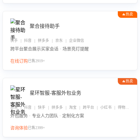
🔥热卖
聚合接待助手
快手 | 抖音 | 拼多多 | 京东 | 企业微信
跨平台聚合展示买家会话 · 场景亮灯提醒
在线订购
已售2919+
🔥热卖
星环智服-客服外包业务
京东 | 抖音 | 快手 | 拼多多 | 淘宝 | 跨平台 | 小红书 | 得物 | 企业微信
外包服务 · 专业人力团队 · 定制化方案
咨询体验
已售2399+