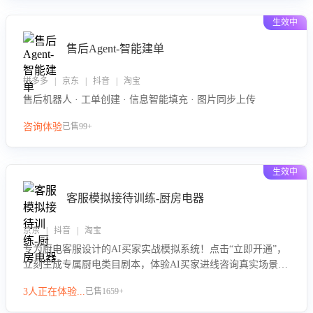
生效中
售后Agent-智能建单
拼多多 | 京东 | 抖音 | 淘宝
售后机器人 · 工单创建 · 信息智能填充 · 图片同步上传
咨询体验
已售99+
生效中
客服模拟接待训练-厨房电器
京东 | 抖音 | 淘宝
专为厨电客服设计的AI买家实战模拟系统！点击“立即开通”，
立刻生成专属厨电类目剧本，体验AI买家进线咨询真实场景训
练，快速掌握针对家用厨电商品的“功能咨询”等真实场景应对
3人正在体验...
已售1659+
技巧！