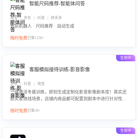
智能尺码推荐-智能体问答
淘宝 | 京东 | 抖音 | 拼多多
售前机器人 · 尺码推荐 · 自动生成
限时免费
已售1230+
生效中
客服模拟接待训练-影音影像
京东 | 抖音 | 淘宝
一键激活专属训练，即刻生成定制化影音影像剧本库！真实还
原买家进线场景，店铺内商品都可配置到剧本中进行针对性训
练，加强商品知识解答能力，提升客服售前转化率。点击 “立
限时免费
已售50+
即开通”，快速获取影音影像类目剧本，一键开启客服培训。
生效中