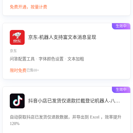
型精准定位客服在不同场景的理解与回应难点，评判解答的有
免费开通，按量计费
效性与完整性，输出针对性改进策略，助力商家快速优化快捷
话术，提升客服接待响应率与服务质量。
生效中
京东-机器人支持富文本消息呈现
京东
问答配置工具 · 字体颜色设置 · 文本加粗
限时免费
已售69+
生效中
抖音小店已发货仅退款拦截登记机器人-八爪鱼
自动获取抖店已发货仅退款数据，并导出到 Excel ，效率提升
120%