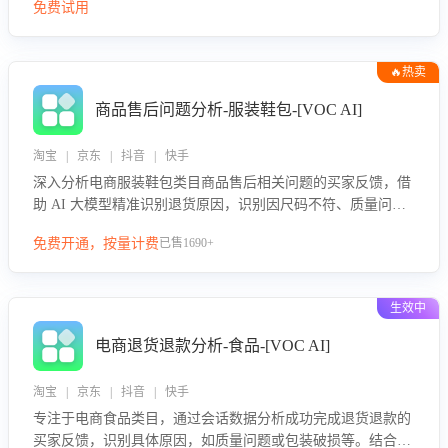
免费试用
🔥热卖
商品售后问题分析-服装鞋包-[VOC AI]
淘宝 | 京东 | 抖音 | 快手
深入分析电商服装鞋包类目商品售后相关问题的买家反馈，借
助 AI 大模型精准识别退货原因，识别因尺码不符、质量问题
等导致的退货原因，给出全方位优化产品与服务的建议，助力
免费开通，按量计费
已售1690+
商家优化产品或服务，实现销售额的显著提升。
生效中
电商退货退款分析-食品-[VOC AI]
淘宝 | 京东 | 抖音 | 快手
专注于电商食品类目，通过会话数据分析成功完成退货退款的
买家反馈，识别具体原因，如质量问题或包装破损等。结合AI