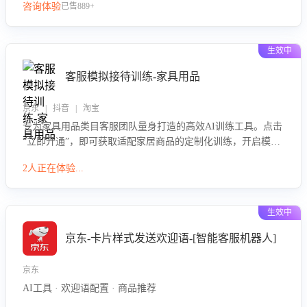
咨询体验
已售889+
生效中
客服模拟接待训练-家具用品
京东 | 抖音 | 淘宝
专为家具用品类目客服团队量身打造的高效AI训练工具。点击
“立即开通”，即可获取适配家居商品的定制化训练，开启模拟
真实客户对话的演练。针对性提升客服在家具用品功能、尺寸
2人正在体验...
参数咨询等高频场景下的专业应对能力。
生效中
京东-卡片样式发送欢迎语-[智能客服机器人]
京东
AI工具 · 欢迎语配置 · 商品推荐