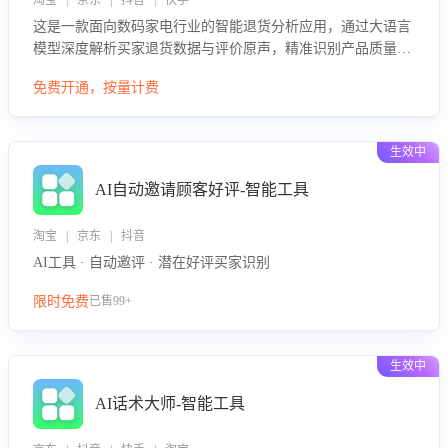
淘宝 | 京东 | 抖音 | 快手
这是一款面向数码家电行业的智能退货分析应用，通过大语言
模型深度解析买家退货数据与评价原声，精准识别产品质量、
描述不符、物流破损等核心退货原因，并输出可落地的改进建
免费开通，按量计费
议，通过挖掘用户痛点驱动产品迭代，从根本上降低退货率，
进而降低因技术差异或服务疏漏导致的退款率。
生效中
AI自动邀请顾客好评-智能工具
淘宝 | 京东 | 抖音
AI工具 · 自动邀评 · 潜在好评买家识别
限时免费
已售99+
生效中
AI话术大师-智能工具