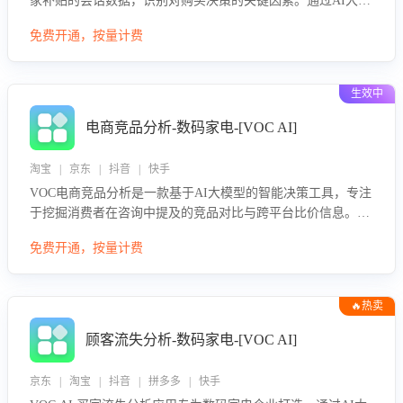
家补贴的会话数据，识别对购买决策的关键因素。通过AI大模
型评估客服在政策宣传、回应及互动中的表现，生成优化策
免费开通，按量计费
略，助力商家利用国补政策提升GMV。
生效中
电商竞品分析-数码家电-[VOC AI]
淘宝 | 京东 | 抖音 | 快手
VOC电商竞品分析是一款基于AI大模型的智能决策工具，专注
于挖掘消费者在咨询中提及的竞品对比与跨平台比价信息。该
应用能够精准识别被频繁对比的竞品品牌、咨询量、商品信
免费开通，按量计费
息，进行多维度交叉对比，并分析消费者的比价行为。通过提
供数据驱动的竞品洞察与差异化策略建议，帮助企业优化营销
话术、突出产品与服务优势，有效提升咨询转化率，避免陷入
🔥热卖
单纯价格竞争，实现精准扬长避短。
顾客流失分析-数码家电-[VOC AI]
京东 | 淘宝 | 抖音 | 拼多多 | 快手