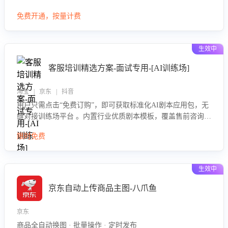
大模型，自动评估客服挽回效果，输出优化策略，助力商家降
免费开通，按量计费
低退款率，提升售后效率。
生效中
客服培训精选方案-面试专用-[AI训练场]
淘宝 | 京东 | 抖音
用户只需点击“免费订购”，即可获取标准化AI剧本应用包，无
缝对接训练场平台 。内置行业优质剧本模板，覆盖售前咨询、
售后处理等全场景，消除复杂部署流程，节省90%的初始化时
限时免费
间，助力企业快速启动智能客服训练
生效中
京东自动上传商品主图-八爪鱼
京东
商品全自动换图 · 批量操作 · 定时发布