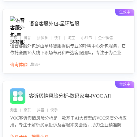
生效中
语音客服外包-星环智服
京东 | 抖音 | 拼多多 | 快手 | 淘宝 | 小红书 | 企业微信
语音客服外包是由星环智服提供专业的呼叫中心外包服务，它
依托全国10大线下职场布局和严选客服团队，专注于为企业提
供高效的语音呼叫解决方案。这项服务旨在通过专业的客服团
咨询体验
已售99+
队和智能工具提升语音客服服务效率和质量，帮助企业实现降
本增效。
生效中
客诉舆情风险分析-数码家电-[VOC AI]
淘宝 | 京东 | 抖音 | 快手
VOC客诉舆情风险分析是一款基于AI大模型的VOC深度分析应
用，专注于解析买家投诉及客服冲突会话，助力企业精准防控
舆情风险。该产品通过智能定位高风险会话、精准判别客户情
免费开通，按量计费