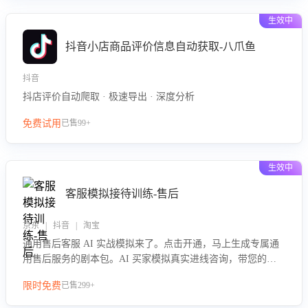
生效中
抖音小店商品评价信息自动获取-八爪鱼
抖音
抖店评价自动爬取 · 极速导出 · 深度分析
免费试用
已售99+
生效中
客服模拟接待训练-售后
京东 | 抖音 | 淘宝
通用售后客服 AI 实战模拟来了。点击开通，马上生成专属通
用售后服务的剧本包。AI 买家模拟真实进线咨询，带您的客
服团队进行沉浸式训练，快速吃透功能咨询等售后场景的应对
限时免费
已售299+
要点，轻松提升服务能力。