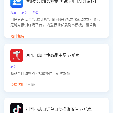
客服培训精选方案-面试专用-[AI训练场]
淘宝 | 京东 | 抖音
用户只需点击“免费订购”，即可获取标准化AI剧本应用包，
无缝对接训练场平台 。内置行业优质剧本模板，覆盖售前
咨询、售后处理等全场景，消除复杂部署流程，节省90%的
初始化时间，助力企业快速启动智能客服训练
限时免费
京东自动上传商品主图-八爪鱼
京东
商品全自动换图 · 批量操作 · 定时发布
免费试用
已售46+
抖音小店自订单自动插旗备注-八爪鱼