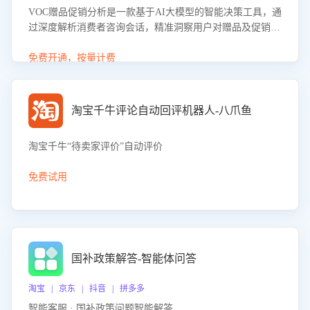
VOC赠品促销分析是一款基于AI大模型的智能决策工具，通
过深度解析消费者咨询会话，精准洞察用户对赠品及促销政
策的真实偏好与需求。该应用可识别高吸引力赠品和热门促
销诉求，帮助企业制定个性化赠品组合策略，优化资源投放
免费开通，按量计费
并淘汰低效赠品，在提升成交转化率的同时有效控制成本，
实现促销效果最大化。
淘宝千牛评论自动回评机器人-八爪鱼
淘宝千牛“待卖家评价”自动评价
免费试用
国补政策解答-智能体问答
淘宝 | 京东 | 抖音 | 拼多多
智能客服 · 国补政策问题智能解答