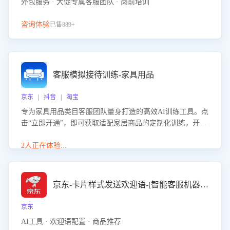
外包服务 · 大促专属客服团队 · 岗前培训
咨询体验
已售889+
客服模拟接待训练-家具用品
京东 | 抖音 | 淘宝
专为家具用品类目客服团队量身打造的高效AI训练工具。点
击“立即开通”，即可获取适配家居商品的定制化训练，开启
模拟真实客户对话的演练。针对性提升客服在家具用品功
能、尺寸参数咨询等高频场景下的专业应对能力。
2人正在体验...
京东-卡片样式发送欢迎语-[智能客服机器人]
京东
AI工具 · 欢迎语配置 · 商品推荐