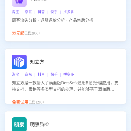
淘宝 | 京东 | 抖音 | 快手 | 拼多多
顾客流失分析 · 退货退款分析 · 产品售后分析
99元起
已售2950+
知立方
淘宝 | 京东 | 抖音 | 快手 | 拼多多
知立方是一款接入了满血版DeepSeek通用知识管理应用，支
持文档、表格等多类型文档的处理，并能够基于满血版
DeepSeek做知识应答。它能够为多种应用场景提供强大的知
识支持，帮助用户高效管理和利用知识资源。通过该产品，
免费试用
已售1288+
用户可以轻松实现文档的上传、分类、检索，提升知识管理
的智能化水平。
明察质检