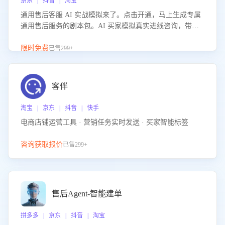
京东 | 抖音 | 淘宝
通用售后客服 AI 实战模拟来了。点击开通，马上生成专属
通用售后服务的剧本包。AI 买家模拟真实进线咨询，带您
的客服团队进行沉浸式训练，快速吃透功能咨询等售后场景
的应对要点，轻松提升服务能力。
限时免费
已售299+
客伴
淘宝 | 京东 | 抖音 | 快手
电商店铺运营工具 · 营销任务实时发送 · 买家智能标签
咨询获取报价
已售299+
售后Agent-智能建单
拼多多 | 京东 | 抖音 | 淘宝