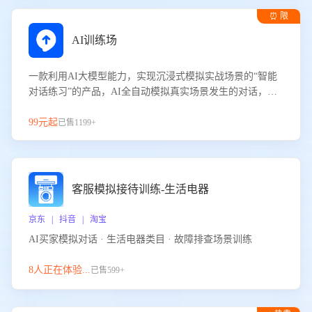
⏰ 限
时试用
AI训练场
一款利用AI大模型能力，实现沉浸式模拟实战场景的“智能
对话练习”的产品，AI全自动模拟真实场景发生的对话，企
业可以帮助员工提升客服接待技巧，持续提升客服团队的销
服能力。
99元起
已售1199+
客服模拟接待训练-生活电器
京东 | 抖音 | 淘宝
AI买家模拟对话 · 生活电器类目 · 故障排查场景训练
8人正在体验...
已售599+