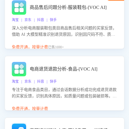
商品售后问题分析-服装鞋包-[VOC AI]
淘宝 | 京东 | 抖音 | 快手
深入分析电商服装鞋包类目商品售后相关问题的买家反馈，
借助 AI 大模型精准识别退货原因，识别因尺码不符、质量
问题等导致的退货原因，给出全方位优化产品与服务的建
议，助力商家优化产品或服务，实现销售额的显著提升。
免费开通，按量计费
已售1690+
电商退货退款分析-食品-[VOC AI]
淘宝 | 京东 | 抖音 | 快手
专注于电商食品类目，通过会话数据分析成功完成退货退款
的买家反馈，识别具体原因，如质量问题或包装破损等。结
合AI大模型，自动评估客服挽回效果，输出优化策略，助力
商家降低退款率，提升售后效率。
免费开通，按量计费