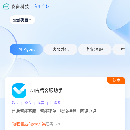
应用广场
全部类目

AI-Agent
客服外包
智能客服
智能
👍 本
周推荐
AI售后客服助手
淘宝 | 京东 | 抖音 | 拼多多
售后智能客服 · 智能建单 · 物流拦截 · 回评追评
领取售后Agent方案
已售1699+