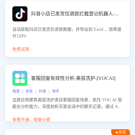
抖音小店已发货仅退款拦截登记机器人-八爪鱼
自动获取抖店已发货仅退款数据，并导出到 Excel ，效率提
升120%
免费试用
客服回复有效性分析-美容洗护-[VOCAI]
淘宝 | 京东 | 抖音 | 快手
这款应用聚焦美容洗护类目客服回复场景，依托 VOC AI 智
能化分析能力，深度剖析买家会话中的聊天记录。通过 AI
大模型精准定位客服在不同场景的理解与回应难点，评判解
答的有效性与完整性，输出针对性改进策略，助力商家快速
免费开通，按量计费
优化快捷话术，提升客服接待响应率与服务质量。
🔥热卖