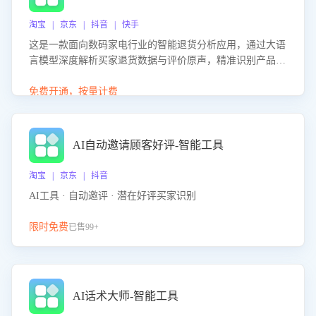
淘宝 | 京东 | 抖音 | 快手
这是一款面向数码家电行业的智能退货分析应用，通过大语
言模型深度解析买家退货数据与评价原声，精准识别产品质
量、描述不符、物流破损等核心退货原因，并输出可落地的
改进建议，通过挖掘用户痛点驱动产品迭代，从根本上降低
免费开通，按量计费
退货率，进而降低因技术差异或服务疏漏导致的退款率。
AI自动邀请顾客好评-智能工具
淘宝 | 京东 | 抖音
AI工具 · 自动邀评 · 潜在好评买家识别
限时免费
已售99+
AI话术大师-智能工具