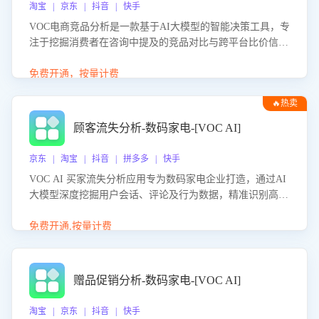
淘宝 | 京东 | 抖音 | 快手
VOC电商竞品分析是一款基于AI大模型的智能决策工具，专
注于挖掘消费者在咨询中提及的竞品对比与跨平台比价信
息。该应用能够精准识别被频繁对比的竞品品牌、咨询量、
商品信息，进行多维度交叉对比，并分析消费者的比价行
免费开通，按量计费
为。通过提供数据驱动的竞品洞察与差异化策略建议，帮助
🔥热卖
企业优化营销话术、突出产品与服务优势，有效提升咨询转
化率，避免陷入单纯价格竞争，实现精准扬长避短。
顾客流失分析-数码家电-[VOC AI]
京东 | 淘宝 | 抖音 | 拼多多 | 快手
VOC AI 买家流失分析应用专为数码家电企业打造，通过AI
大模型深度挖掘用户会话、评论及行为数据，精准识别高流
失风险客户，并定位流失原因：包括产品质量缺陷、售后响
应延迟、竞品价格冲击等。系统自动输出可落地的挽回策
免费开通,按量计费
略，迅速同步到店铺运营团队。
赠品促销分析-数码家电-[VOC AI]
淘宝 | 京东 | 抖音 | 快手