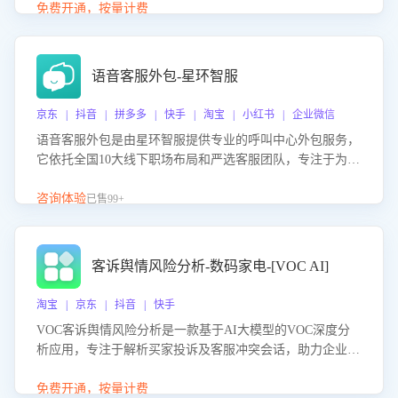
购买意向，深度洞察决策动因。同时全面评估客服团队政策
免费开通，按量计费
解读准确性与响应效率，定位服务薄弱环节，为企业提供数
据驱动的策略优化建议与培训支持，助力提升政策响应速
度、客服转化能力及销售业绩。
语音客服外包-星环智服
京东 | 抖音 | 拼多多 | 快手 | 淘宝 | 小红书 | 企业微信
语音客服外包是由星环智服提供专业的呼叫中心外包服务，
它依托全国10大线下职场布局和严选客服团队，专注于为企
业提供高效的语音呼叫解决方案。这项服务旨在通过专业的
客服团队和智能工具提升语音客服服务效率和质量，帮助企
咨询体验
已售99+
业实现降本增效。
客诉舆情风险分析-数码家电-[VOC AI]
淘宝 | 京东 | 抖音 | 快手
VOC客诉舆情风险分析是一款基于AI大模型的VOC深度分
析应用，专注于解析买家投诉及客服冲突会话，助力企业精
准防控舆情风险。该产品通过智能定位高风险会话、精准判
别客户情绪、归因争议根源，并客观评估客服应对合理性与
免费开通，按量计费