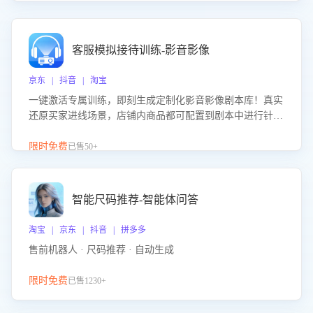
客服模拟接待训练-影音影像
京东 | 抖音 | 淘宝
一键激活专属训练，即刻生成定制化影音影像剧本库！真实
还原买家进线场景，店铺内商品都可配置到剧本中进行针对
性训练，加强商品知识解答能力，提升客服售前转化率。点
击 “立即开通”，快速获取影音影像类目剧本，一键开启客服
限时免费
已售50+
培训。
智能尺码推荐-智能体问答
淘宝 | 京东 | 抖音 | 拼多多
售前机器人 · 尺码推荐 · 自动生成
限时免费
已售1230+