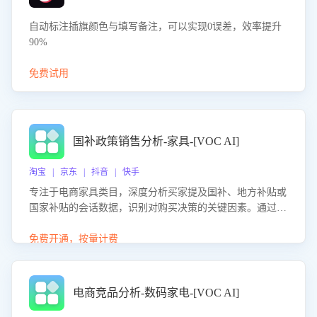
自动标注插旗颜色与填写备注，可以实现0误差，效率提升
90%
免费试用
国补政策销售分析-家具-[VOC AI]
淘宝 | 京东 | 抖音 | 快手
专注于电商家具类目，深度分析买家提及国补、地方补贴或
国家补贴的会话数据，识别对购买决策的关键因素。通过AI
大模型评估客服在政策宣传、回应及互动中的表现，生成优
化策略，助力商家利用国补政策提升GMV。
免费开通，按量计费
电商竞品分析-数码家电-[VOC AI]