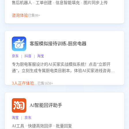
售后机器人 · 工单创建 · 信息智能填充 · 图片同步上传
咨询体验
已售99+
客服模拟接待训练-厨房电器
京东 | 抖音 | 淘宝
专为厨电客服设计的AI买家实战模拟系统！点击“立即开
通”，立刻生成专属厨电类目剧本，体验AI买家进线咨询真
实场景训练，快速掌握针对家用厨电商品的“功能咨询”等真
实场景应对技巧！
3人正在体验...
已售1659+
AI智能回评助手
淘宝 | 京东
AI工具 · 快捷高效回评 · 批量回复