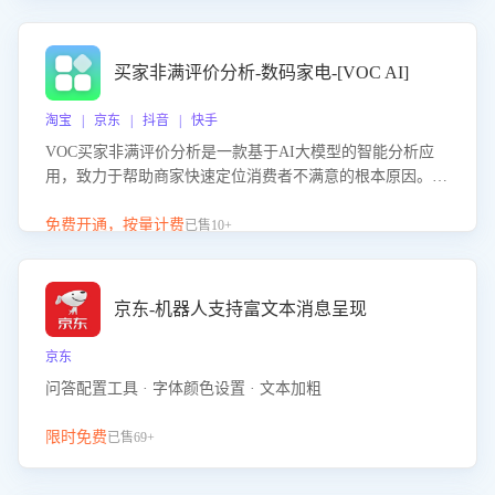
成效。系统可自动生成针对性改进策略，包括沟通话术优
化、流程规范及部门协同建议，从而提升客服团队舆情应对
能力，阻断差评扩散，维护品牌声誉，实现客户满意度的持
买家非满评价分析-数码家电-[VOC AI]
续提升。
淘宝 | 京东 | 抖音 | 快手
VOC买家非满评价分析是一款基于AI大模型的智能分析应
用，致力于帮助商家快速定位消费者不满意的根本原因。该
产品可自动识别非满评价中的关键问题，区别问题是否属于
客服原因或其它部门原因，明确责任归属，提供可落地的改
免费开通，按量计费
已售10+
进建议与策略方向。通过深入挖掘会话内容，商家可针对性
优化服务流程、提升客服质量，并协同相关部门推进体验整
改，有效提升客户满意度和店铺整体服务质量。
京东-机器人支持富文本消息呈现
京东
问答配置工具 · 字体颜色设置 · 文本加粗
限时免费
已售69+