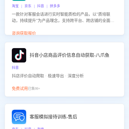
淘宝 | 京东 | 抖音 | 拼多多
一款针对客服会话进行实时智能质检的产品，以“质培联
动，持续提升”为产品理念，支持跨平台、跨店铺的全面、
实时、智能化质检，并根据质检结果形成质培联动，持续提
升客服团队的销服能力。
咨询获取报价
抖音小店商品评价信息自动获取-八爪鱼
抖音
抖店评价自动爬取 · 极速导出 · 深度分析
免费试用
已售99+
客服模拟接待训练-售后