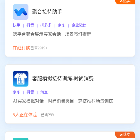
🔥热卖
聚合接待助手
快手 | 抖音 | 拼多多 | 京东 | 企业微信
跨平台聚合展示买家会话 · 场景亮灯提醒
在线订购
已售2919+
客服模拟接待训练-时尚消费
京东 | 抖音 | 淘宝
AI买家模拟对话 · 时尚消费类目 · 穿搭推荐场景训练
5人正在体验...
已售299+
🔥热卖