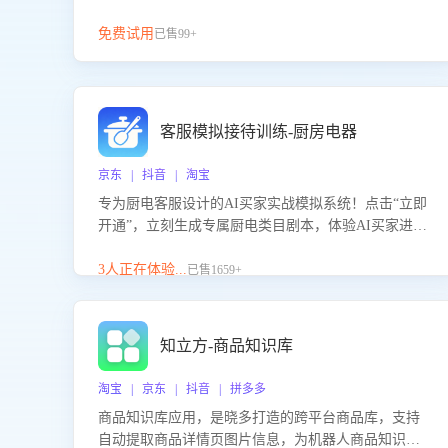
免费试用
已售99+
客服模拟接待训练-厨房电器
京东 | 抖音 | 淘宝
专为厨电客服设计的AI买家实战模拟系统！点击“立即
开通”，立刻生成专属厨电类目剧本，体验AI买家进线
咨询真实场景训练，快速掌握针对家用厨电商品的“功
能咨询”等真实场景应对技巧！
3人正在体验...
已售1659+
知立方-商品知识库
淘宝 | 京东 | 抖音 | 拼多多
商品知识库应用，是晓多打造的跨平台商品库，支持
自动提取商品详情页图片信息，为机器人商品知识问