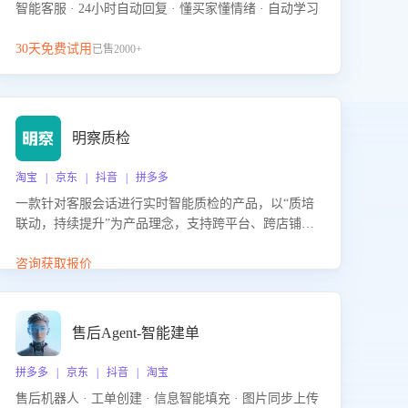
智能客服 · 24小时自动回复 · 懂买家懂情绪 · 自动学习
30天免费试用
已售2000+
明察质检
淘宝 | 京东 | 抖音 | 拼多多
一款针对客服会话进行实时智能质检的产品，以“质培
联动，持续提升”为产品理念，支持跨平台、跨店铺的
全面、实时、智能化质检，并根据质检结果形成质培
联动，持续提升客服团队的销服能力。
咨询获取报价
售后Agent-智能建单
拼多多 | 京东 | 抖音 | 淘宝
售后机器人 · 工单创建 · 信息智能填充 · 图片同步上传