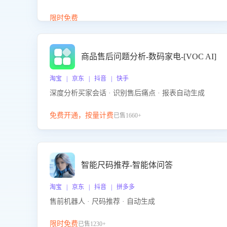
答、商品卖点介绍等智能体提供完整、全面、准确的
商品知识。
限时免费
商品售后问题分析-数码家电-[VOC AI]
淘宝 | 京东 | 抖音 | 快手
深度分析买家会话 · 识别售后痛点 · 报表自动生成
免费开通，按量计费
已售1660+
智能尺码推荐-智能体问答
淘宝 | 京东 | 抖音 | 拼多多
售前机器人 · 尺码推荐 · 自动生成
限时免费
已售1230+