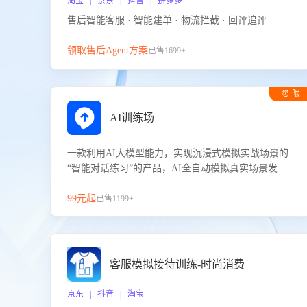
淘宝 | 京东 | 抖音 | 拼多多
售后智能客服 · 智能建单 · 物流拦截 · 回评追评
领取售后Agent方案
已售1699+
⏰ 限
时试用
AI训练场
一款利用AI大模型能力，实现沉浸式模拟实战场景的
“智能对话练习”的产品，AI全自动模拟真实场景发生
的对话，企业可以帮助员工提升客服接待技巧，持续
提升客服团队的销服能力。
99元起
已售1199+
客服模拟接待训练-时尚消费
京东 | 抖音 | 淘宝