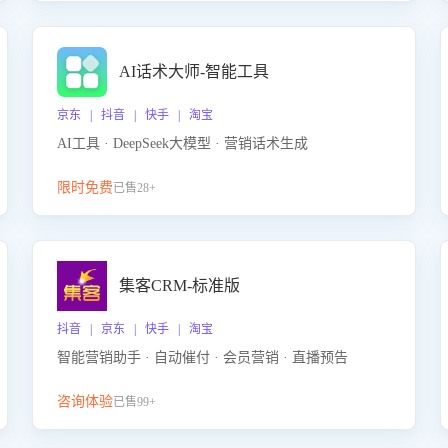
AI话术大师-智能工具
京东 | 抖音 | 快手 | 淘宝
AI工具 · DeepSeek大模型 · 营销话术生成
限时免费
已售28+
集客CRM-标准版
抖音 | 京东 | 快手 | 淘宝
智能营销助手 · 自动催付 · 会员营销 · 直播预告
咨询体验
已售99+