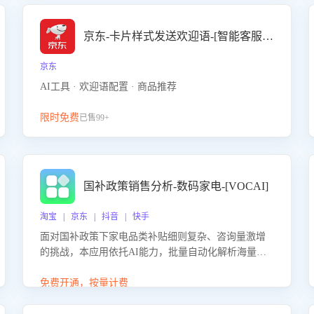
京东-卡片样式发送欢迎语-[智能客服机器人]
京东
AI工具 · 欢迎语配置 · 商品推荐
限时免费
已售99+
国补政策销售分析-数码家电-[VOCAI]
淘宝 | 京东 | 抖音 | 快手
面对国补政策下家电品类补贴细则复杂、咨询量激增
的挑战，本应用依托AI能力，批量自动化解析海量客
户会话，精准识别消费者对能以旧换新、补贴额度等
政策的关注焦点与购买意向，深度洞察决策动因。同
免费开通，按量计费
时全面评估客服团队政策解读准确性与响应效率，定
位服务薄弱环节，为企业提供数据驱动的策略优化建