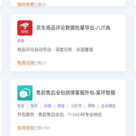
升客服售前转化率。点击 “立即开通”，快速获取影音
限时免费
已售50+
影像类目剧本，一键开启客服培训。
京东商品评论数据批量导出-八爪鱼
京东
商品评论自动导出 · 深度分析 · 全面覆盖
免费试用
已售33+
售前售后全包拼席客服外包-星环智服
京东 | 快手 | 抖音 | 淘宝 | 小红书 | 得物 | 企业微信 | 跨平台
外包服务 · 售前售后全包 · 7×24小时专业响应
咨询体验
已售1799+