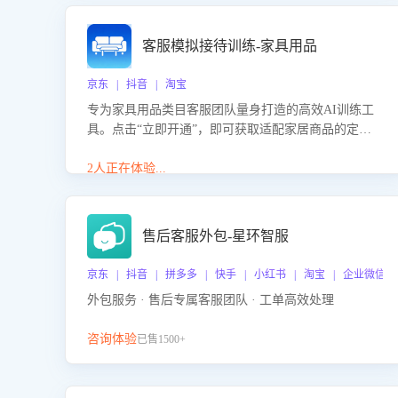
客服模拟接待训练-家具用品
京东 | 抖音 | 淘宝
专为家具用品类目客服团队量身打造的高效AI训练工
具。点击“立即开通”，即可获取适配家居商品的定制
化训练，开启模拟真实客户对话的演练。针对性提升
客服在家具用品功能、尺寸参数咨询等高频场景下的
2人正在体验...
专业应对能力。
售后客服外包-星环智服
京东 | 抖音 | 拼多多 | 快手 | 小红书 | 淘宝 | 企业微信
外包服务 · 售后专属客服团队 · 工单高效处理
咨询体验
已售1500+