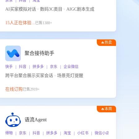
京东 | 抖音 | 淘宝
AI买家模拟对话 · 数码3C类目 · AIGC剧本生成
15人正在体验...
已售1388+
🔥热卖
聚合接待助手
快手 | 抖音 | 拼多多 | 京东 | 企业微信
跨平台聚合展示买家会话 · 场景亮灯提醒
在线订购
已售2919+
🔥本周
热门
语流Agent
 企业微信
得物 | 京东 | 抖音 | 拼多多 | 淘宝 | 小红书 | 微信小店 | 快手 | 唯品