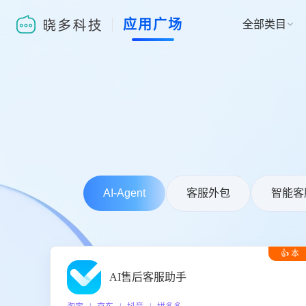
应用广场
全部类目

AI-Agent
客服外包
智能客
👍 本
周推荐
AI售后客服助手