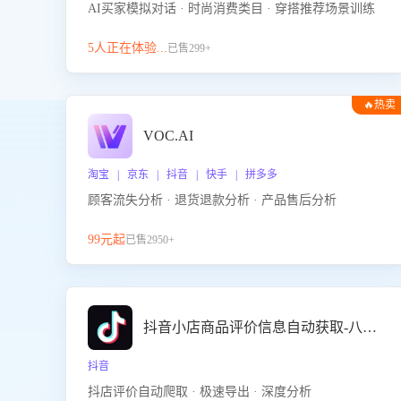
AI买家模拟对话 · 时尚消费类目 · 穿搭推荐场景训练
5人正在体验...
已售299+
🔥热卖
VOC.AI
淘宝 | 京东 | 抖音 | 快手 | 拼多多
顾客流失分析 · 退货退款分析 · 产品售后分析
99元起
已售2950+
抖音小店商品评价信息自动获取-八爪鱼
抖音
抖店评价自动爬取 · 极速导出 · 深度分析