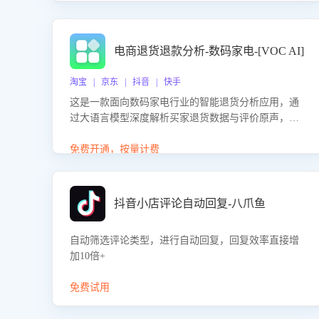
电商退货退款分析-数码家电-[VOC AI]
淘宝 | 京东 | 抖音 | 快手
这是一款面向数码家电行业的智能退货分析应用，通
过大语言模型深度解析买家退货数据与评价原声，精
准识别产品质量、描述不符、物流破损等核心退货原
因，并输出可落地的改进建议，通过挖掘用户痛点驱
免费开通，按量计费
动产品迭代，从根本上降低退货率，进而降低因技术
差异或服务疏漏导致的退款率。
抖音小店评论自动回复-八爪鱼
自动筛选评论类型，进行自动回复，回复效率直接增
加10倍+
免费试用