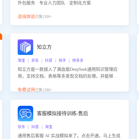
外包服务 · 专业人力团队 · 定制化方案
咨询体验
已售2399+
知立方
淘宝 | 京东 | 抖音 | 快手 | 拼多多
知立方是一款接入了满血版DeepSeek通用知识管理应
用，支持文档、表格等多类型文档的处理，并能够基
于满血版DeepSeek做知识应答。它能够为多种应用场
景提供强大的知识支持，帮助用户高效管理和利用知
免费试用
已售1288+
识资源。通过该产品，用户可以轻松实现文档的上
传、分类、检索，提升知识管理的智能化水平。
客服模拟接待训练-售后
京东 | 抖音 | 淘宝
通用售后客服 AI 实战模拟来了。点击开通，马上生成