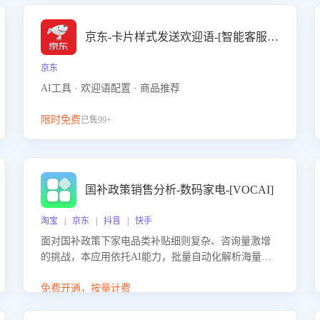
京东-卡片样式发送欢迎语-[智能客服机器人]
京东
AI工具 · 欢迎语配置 · 商品推荐
限时免费
已售99+
国补政策销售分析-数码家电-[VOCAI]
淘宝 | 京东 | 抖音 | 快手
面对国补政策下家电品类补贴细则复杂、咨询量激增
的挑战，本应用依托AI能力，批量自动化解析海量客
户会话，精准识别消费者对能以旧换新、补贴额度等
政策的关注焦点与购买意向，深度洞察决策动因。同
免费开通，按量计费
时全面评估客服团队政策解读准确性与响应效率，定
位服务薄弱环节，为企业提供数据驱动的策略优化建