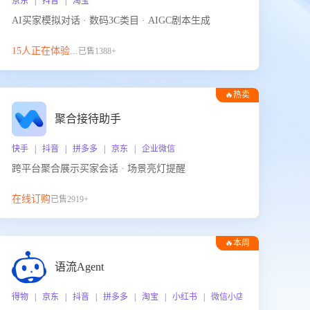
京东 | 抖音 | 淘宝
AI买家模拟对话 · 数码3C类目 · AIGC剧本生成
15人正在体验...
已售1388+
🔥热卖
聚合接待助手
快手 | 抖音 | 拼多多 | 京东 | 企业微信
跨平台聚合展示买家会话 · 场景亮灯提醒
在线订购
已售2919+
🔥本周
热门
语流Agent
 企业微信
得物 | 京东 | 抖音 | 拼多多 | 淘宝 | 小红书 | 微信小店 | 快手 | 唯品