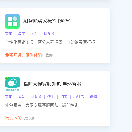
动产品迭代，从根本上降低退货率，进而降低因技术
差异或服务疏漏导致的退款率。
AI智能买家标签-[客伴]
京东 | 淘宝 | 抖音 | 拼多多
个性化营销工具 · 区分人群标签 · 自动给买家打标
免费开通，限时体验
已售99+
临时大促客服外包-星环智服
京东 | 抖音 | 拼多多 | 快手 | 淘宝 | 小红书 | 得物 | 企业微信
外包服务 · 大促专属客服团队 · 岗前培训
咨询体验
已售889+