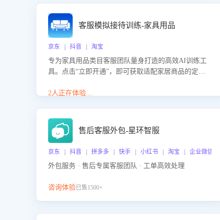
客服模拟接待训练-家具用品
京东 | 抖音 | 淘宝
专为家具用品类目客服团队量身打造的高效AI训练工
具。点击“立即开通”，即可获取适配家居商品的定制
化训练，开启模拟真实客户对话的演练。针对性提升
客服在家具用品功能、尺寸参数咨询等高频场景下的
2人正在体验...
专业应对能力。
售后客服外包-星环智服
京东 | 抖音 | 拼多多 | 快手 | 小红书 | 淘宝 | 企业微信
外包服务 · 售后专属客服团队 · 工单高效处理
咨询体验
已售1500+