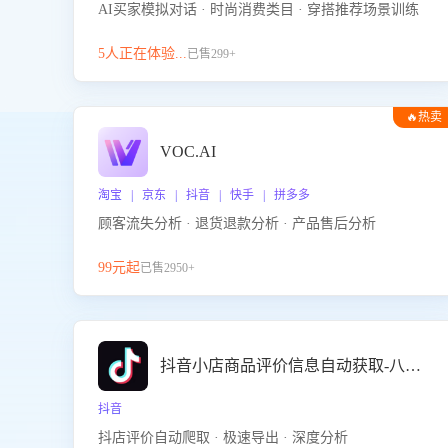
AI买家模拟对话 · 时尚消费类目 · 穿搭推荐场景训练
5人正在体验...
已售299+
🔥热卖
VOC.AI
淘宝 | 京东 | 抖音 | 快手 | 拼多多
顾客流失分析 · 退货退款分析 · 产品售后分析
99元起
已售2950+
抖音小店商品评价信息自动获取-八爪鱼
抖音
抖店评价自动爬取 · 极速导出 · 深度分析