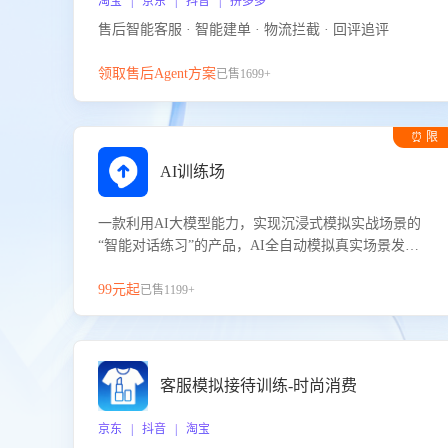
淘宝 | 京东 | 抖音 | 拼多多
售后智能客服 · 智能建单 · 物流拦截 · 回评追评
领取售后Agent方案
已售1699+
⏰ 限
时试用
AI训练场
一款利用AI大模型能力，实现沉浸式模拟实战场景的
“智能对话练习”的产品，AI全自动模拟真实场景发生
的对话，企业可以帮助员工提升客服接待技巧，持续
提升客服团队的销服能力。
99元起
已售1199+
客服模拟接待训练-时尚消费
京东 | 抖音 | 淘宝