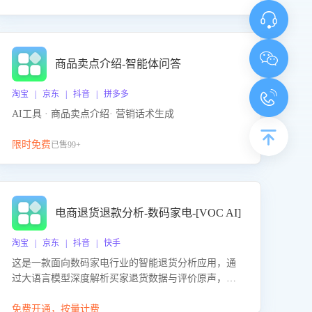
商品卖点介绍-智能体问答
淘宝 | 京东 | 抖音 | 拼多多
AI工具 · 商品卖点介绍· 营销话术生成
限时免费
已售99+
电商退货退款分析-数码家电-[VOC AI]
淘宝 | 京东 | 抖音 | 快手
这是一款面向数码家电行业的智能退货分析应用，通
过大语言模型深度解析买家退货数据与评价原声，精
准识别产品质量、描述不符、物流破损等核心退货原
因，并输出可落地的改进建议，通过挖掘用户痛点驱
免费开通，按量计费