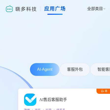
应用广场
全部类目

AI-Agent
客服外包
智能客
👍 本
周推荐
AI售后客服助手