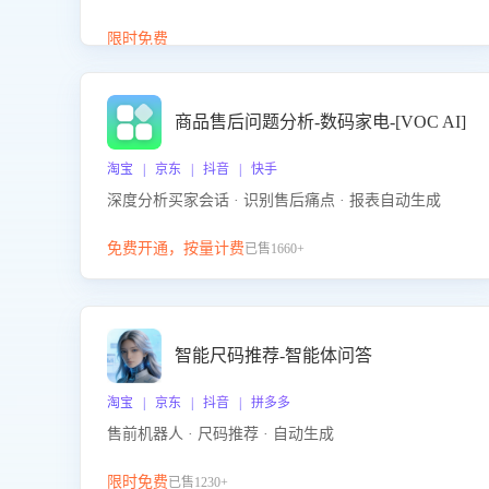
答、商品卖点介绍等智能体提供完整、全面、准确的
商品知识。
限时免费
商品售后问题分析-数码家电-[VOC AI]
淘宝 | 京东 | 抖音 | 快手
深度分析买家会话 · 识别售后痛点 · 报表自动生成
免费开通，按量计费
已售1660+
智能尺码推荐-智能体问答
淘宝 | 京东 | 抖音 | 拼多多
售前机器人 · 尺码推荐 · 自动生成
限时免费
已售1230+