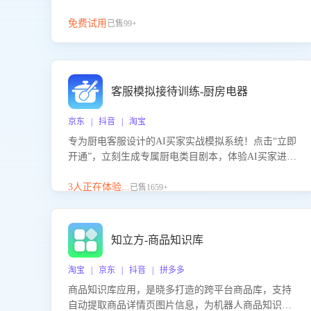
免费试用
已售99+
客服模拟接待训练-厨房电器
京东 | 抖音 | 淘宝
专为厨电客服设计的AI买家实战模拟系统！点击“立即
开通”，立刻生成专属厨电类目剧本，体验AI买家进线
咨询真实场景训练，快速掌握针对家用厨电商品的“功
能咨询”等真实场景应对技巧！
3人正在体验...
已售1659+
知立方-商品知识库
淘宝 | 京东 | 抖音 | 拼多多
商品知识库应用，是晓多打造的跨平台商品库，支持
自动提取商品详情页图片信息，为机器人商品知识问