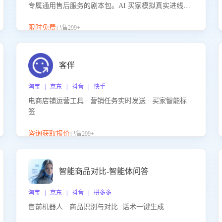
专属通用售后服务的剧本包。AI 买家模拟真实进线咨
询，带您的客服团队进行沉浸式训练，快速吃透功能
咨询等售后场景的应对要点，轻松提升服务能力。
限时免费
已售299+
客伴
淘宝 | 京东 | 抖音 | 快手
电商店铺运营工具 · 营销任务实时发送 · 买家智能标
签
咨询获取报价
已售299+
智能商品对比-智能体问答
淘宝 | 京东 | 抖音 | 拼多多
售前机器人 · 商品识别与对比 ·话术一键生成