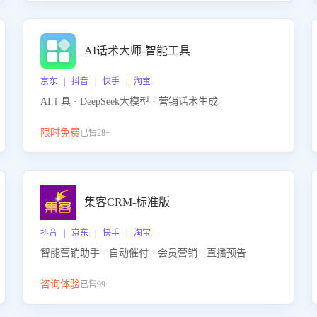
AI话术大师-智能工具
京东 | 抖音 | 快手 | 淘宝
AI工具 · DeepSeek大模型 · 营销话术生成
限时免费
已售28+
集客CRM-标准版
抖音 | 京东 | 快手 | 淘宝
智能营销助手 · 自动催付 · 会员营销 · 直播预告
咨询体验
已售99+