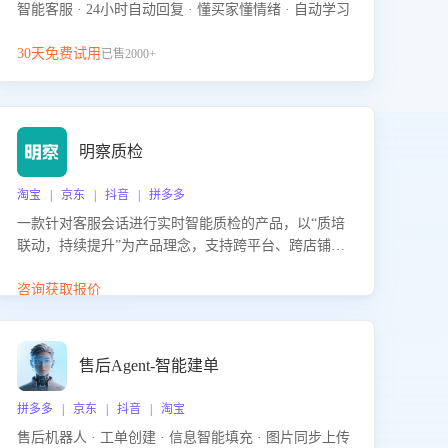
智能客服 · 24小时自动回复 · 懂买家懂情绪 · 自动学习
30天免费试用
已售2000+
明察质检
淘宝 | 京东 | 抖音 | 拼多多
一款针对客服会话进行实时智能质检的产品，以“质培
联动，持续提升”为产品理念，支持跨平台、跨店铺的
全面、实时、智能化质检，并根据质检结果形成质培
联动，持续提升客服团队的销服能力。
咨询获取报价
售后Agent-智能建单
拼多多 | 京东 | 抖音 | 淘宝
售后机器人 · 工单创建 · 信息智能填充 · 图片同步上传