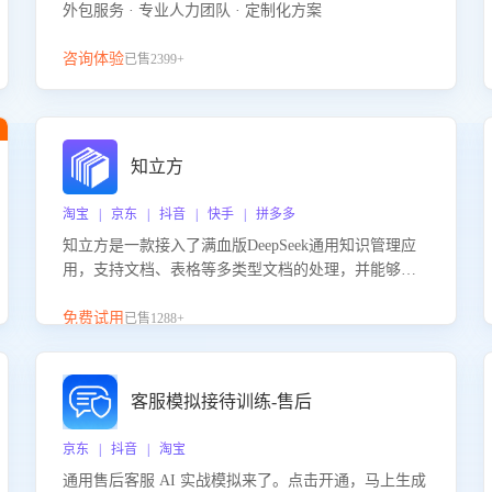
外包服务 · 专业人力团队 · 定制化方案
咨询体验
已售2399+
知立方
淘宝 | 京东 | 抖音 | 快手 | 拼多多
知立方是一款接入了满血版DeepSeek通用知识管理应
用，支持文档、表格等多类型文档的处理，并能够基
于满血版DeepSeek做知识应答。它能够为多种应用场
景提供强大的知识支持，帮助用户高效管理和利用知
免费试用
已售1288+
识资源。通过该产品，用户可以轻松实现文档的上
传、分类、检索，提升知识管理的智能化水平。
客服模拟接待训练-售后
京东 | 抖音 | 淘宝
通用售后客服 AI 实战模拟来了。点击开通，马上生成