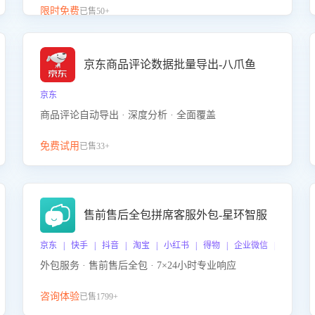
升客服售前转化率。点击 “立即开通”，快速获取影音
限时免费
已售50+
影像类目剧本，一键开启客服培训。
京东商品评论数据批量导出-八爪鱼
京东
商品评论自动导出 · 深度分析 · 全面覆盖
免费试用
已售33+
售前售后全包拼席客服外包-星环智服
京东 | 快手 | 抖音 | 淘宝 | 小红书 | 得物 | 企业微信 | 跨平台
外包服务 · 售前售后全包 · 7×24小时专业响应
咨询体验
已售1799+