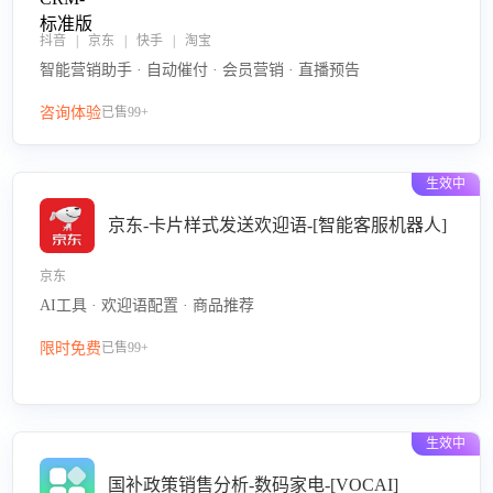
抖音 | 京东 | 快手 | 淘宝
智能营销助手 · 自动催付 · 会员营销 · 直播预告
咨询体验
已售99+
生效中
京东-卡片样式发送欢迎语-[智能客服机器人]
京东
AI工具 · 欢迎语配置 · 商品推荐
限时免费
已售99+
生效中
国补政策销售分析-数码家电-[VOCAI]