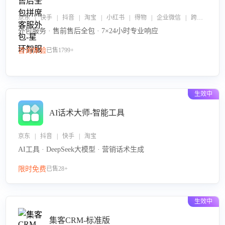
京东 | 快手 | 抖音 | 淘宝 | 小红书 | 得物 | 企业微信 | 跨平台
外包服务 · 售前售后全包 · 7×24小时专业响应
咨询体验
已售1799+
生效中
AI话术大师-智能工具
京东 | 抖音 | 快手 | 淘宝
AI工具 · DeepSeek大模型 · 营销话术生成
限时免费
已售28+
生效中
集客CRM-标准版