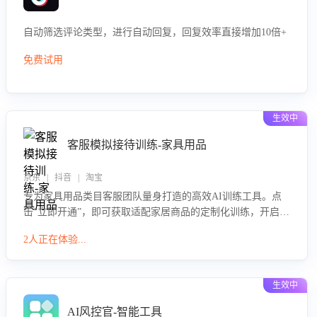
自动筛选评论类型，进行自动回复，回复效率直接增加10倍+
免费试用
生效中
客服模拟接待训练-家具用品
京东 | 抖音 | 淘宝
专为家具用品类目客服团队量身打造的高效AI训练工具。点
击“立即开通”，即可获取适配家居商品的定制化训练，开启模
拟真实客户对话的演练。针对性提升客服在家具用品功能、
2人正在体验...
尺寸参数咨询等高频场景下的专业应对能力。
生效中
AI风控官-智能工具