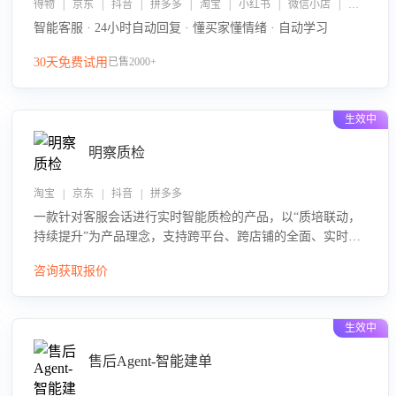
得物 | 京东 | 抖音 | 拼多多 | 淘宝 | 小红书 | 微信小店 | 快手 | 唯品会
智能客服 · 24小时自动回复 · 懂买家懂情绪 · 自动学习
30天免费试用
已售2000+
生效中
明察质检
淘宝 | 京东 | 抖音 | 拼多多
一款针对客服会话进行实时智能质检的产品，以“质培联动，
持续提升”为产品理念，支持跨平台、跨店铺的全面、实时、
智能化质检，并根据质检结果形成质培联动，持续提升客服
咨询获取报价
团队的销服能力。
生效中
售后Agent-智能建单