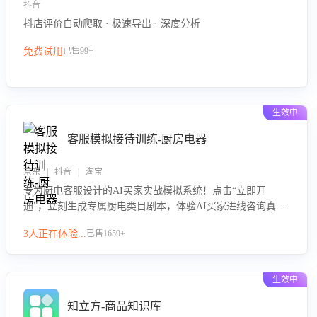
抖音
抖店评价自动爬取 · 极速导出 · 深度分析
免费试用
已售99+
生效中
客服模拟接待训练-厨房电器
京东 | 抖音 | 淘宝
专为厨电客服设计的AI买家实战模拟系统！点击“立即开
通”，立刻生成专属厨电类目剧本，体验AI买家进线咨询真实
场景训练，快速掌握针对家用厨电商品的“功能咨询”等真实场
3人正在体验...
已售1659+
景应对技巧！
生效中
知立方-商品知识库