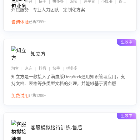
京东 | 抖音 | 快手 | 拼多多 | 淘宝 | 跨平台 | 小红书 | 得物 | 企业微信
外包服务 · 专业人力团队 · 定制化方案
咨询体验
已售2399+
生效中
知立方
淘宝 | 京东 | 抖音 | 快手 | 拼多多
知立方是一款接入了满血版DeepSeek通用知识管理应用，支
持文档、表格等多类型文档的处理，并能够基于满血版
DeepSeek做知识应答。它能够为多种应用场景提供强大的知
免费试用
已售1288+
识支持，帮助用户高效管理和利用知识资源。通过该产品，
用户可以轻松实现文档的上传、分类、检索，提升知识管理
的智能化水平。
生效中
客服模拟接待训练-售后