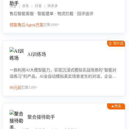
淘宝 | 京东 | 抖音 | 拼多多
售后智能客服 · 智能建单 · 物流拦截 · 回评追评
领取售后Agent方案
已售1699+
⏰ 限时试
用
AI训练场
一款利用AI大模型能力，实现沉浸式模拟实战场景的“智能对
话练习”的产品，AI全自动模拟真实场景发生的对话，企业可
以帮助员工提升客服接待技巧，持续提升客服团队的销服能
99元起
已售1199+
力。
🔥热卖
聚合接待助手