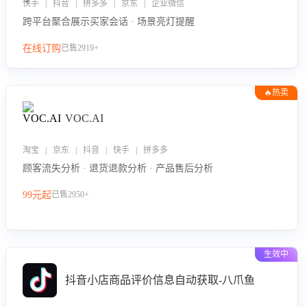
快手 | 抖音 | 拼多多 | 京东 | 企业微信
跨平台聚合展示买家会话 · 场景亮灯提醒
在线订购
已售2919+
🔥热卖
VOC.AI
淘宝 | 京东 | 抖音 | 快手 | 拼多多
顾客流失分析 · 退货退款分析 · 产品售后分析
99元起
已售2950+
生效中
抖音小店商品评价信息自动获取-八爪鱼