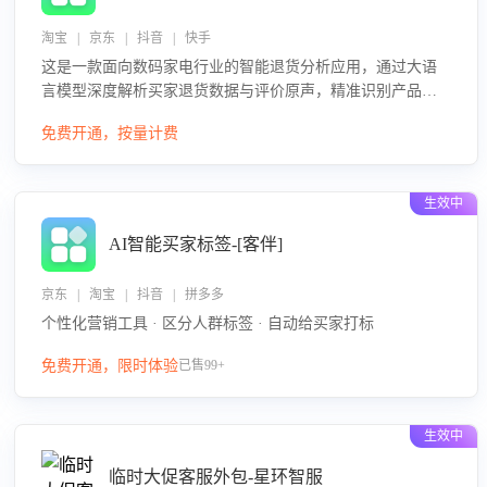
淘宝 | 京东 | 抖音 | 快手
这是一款面向数码家电行业的智能退货分析应用，通过大语
言模型深度解析买家退货数据与评价原声，精准识别产品质
量、描述不符、物流破损等核心退货原因，并输出可落地的
免费开通，按量计费
改进建议，通过挖掘用户痛点驱动产品迭代，从根本上降低
退货率，进而降低因技术差异或服务疏漏导致的退款率。
生效中
AI智能买家标签-[客伴]
京东 | 淘宝 | 抖音 | 拼多多
个性化营销工具 · 区分人群标签 · 自动给买家打标
免费开通，限时体验
已售99+
生效中
临时大促客服外包-星环智服