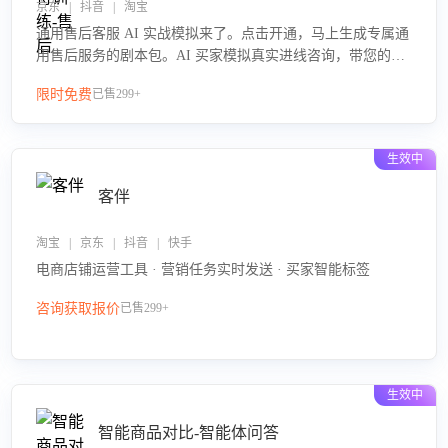
京东 | 抖音 | 淘宝
通用售后客服 AI 实战模拟来了。点击开通，马上生成专属通
用售后服务的剧本包。AI 买家模拟真实进线咨询，带您的客
服团队进行沉浸式训练，快速吃透功能咨询等售后场景的应
限时免费
已售299+
对要点，轻松提升服务能力。
生效中
客伴
淘宝 | 京东 | 抖音 | 快手
电商店铺运营工具 · 营销任务实时发送 · 买家智能标签
咨询获取报价
已售299+
生效中
智能商品对比-智能体问答