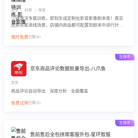
京东 | 抖音 | 淘宝
一键激活专属训练，即刻生成定制化影音影像剧本库！真实
还原买家进线场景，店铺内商品都可配置到剧本中进行针对
性训练，加强商品知识解答能力，提升客服售前转化率。点
限时免费
已售50+
击 “立即开通”，快速获取影音影像类目剧本，一键开启客服
培训。
生效中
京东商品评论数据批量导出-八爪鱼
京东
商品评论自动导出 · 深度分析 · 全面覆盖
免费试用
已售33+
生效中
售前售后全包拼席客服外包-星环智服