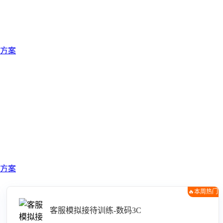
方案
方案
🔥本周热门
客服模拟接待训练-数码3C