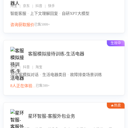
淘宝 | 京东 | 抖音 | 快手
智能客服 · 上下文理解回复 · 自研XPT大模型
咨询获取报价
已售5999+
生效中
客服模拟接待训练-生活电器
京东 | 抖音 | 淘宝
AI买家模拟对话 · 生活电器类目 · 故障排查场景训练
8人正在体验...
已售599+
🔥热卖
星环智服-客服外包业务