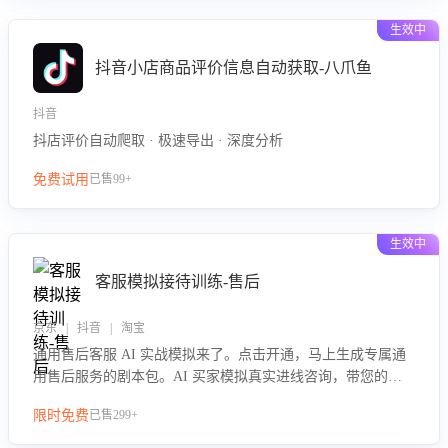
生效中
抖音小店商品评价信息自动获取-八爪鱼
抖音
抖店评价自动爬取 · 极速导出 · 深度分析
免费试用
已售99+
生效中
客服模拟接待训练-售后
京东 | 抖音 | 淘宝
通用售后客服 AI 实战模拟来了。点击开通，马上生成专属通
用售后服务的剧本包。AI 买家模拟真实进线咨询，带您的客
服团队进行沉浸式训练，快速吃透功能咨询等售后场景的应对
限时免费
已售299+
要点，轻松提升服务能力。