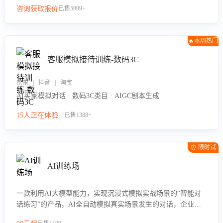
咨询获取报价
已售5999+
🔥本周热门
客服模拟接待训练-数码3C
京东 | 抖音 | 淘宝
AI买家模拟对话 · 数码3C类目 · AIGC剧本生成
15人正在体验...
已售1388+
⏰ 限时试
用
AI训练场
一款利用AI大模型能力，实现沉浸式模拟实战场景的“智能对
话练习”的产品，AI全自动模拟真实场景发生的对话，企业可
以帮助员工提升客服接待技巧，持续提升客服团队的销服能