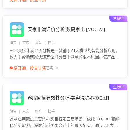
绪、归因争议根源，并客观评估客服应对合理性与成效。系统
可自动生成针对性改进策略，包括沟通话术优化、流程规范及
部门协同建议，从而提升客服团队舆情应对能力，阻断差评扩
生效中
散，维护品牌声誉，实现客户满意度的持续提升。
买家非满评价分析-数码家电-[VOC AI]
淘宝 | 京东 | 抖音 | 快手
VOC买家非满评价分析是一款基于AI大模型的智能分析应用，
致力于帮助商家快速定位消费者不满意的根本原因。该产品可
自动识别非满评价中的关键问题，区别问题是否属于客服原因
免费开通，按量计费
已售10+
或其它部门原因，明确责任归属，提供可落地的改进建议与策
略方向。通过深入挖掘会话内容，商家可针对性优化服务流
程、提升客服质量，并协同相关部门推进体验整改，有效提升
生效中
客户满意度和店铺整体服务质量。
客服回复有效性分析-美容洗护-[VOCAI]
淘宝 | 京东 | 抖音 | 快手
这款应用聚焦美容洗护类目客服回复场景，依托 VOC AI 智能
化分析能力，深度剖析买家会话中的聊天记录。通过 AI 大模