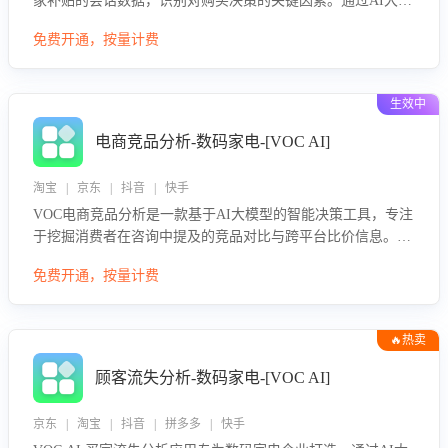
家补贴的会话数据，识别对购买决策的关键因素。通过AI大模
型评估客服在政策宣传、回应及互动中的表现，生成优化策
免费开通，按量计费
略，助力商家利用国补政策提升GMV。
生效中
电商竞品分析-数码家电-[VOC AI]
淘宝 | 京东 | 抖音 | 快手
VOC电商竞品分析是一款基于AI大模型的智能决策工具，专注
于挖掘消费者在咨询中提及的竞品对比与跨平台比价信息。该
应用能够精准识别被频繁对比的竞品品牌、咨询量、商品信
免费开通，按量计费
息，进行多维度交叉对比，并分析消费者的比价行为。通过提
供数据驱动的竞品洞察与差异化策略建议，帮助企业优化营销
话术、突出产品与服务优势，有效提升咨询转化率，避免陷入
🔥热卖
单纯价格竞争，实现精准扬长避短。
顾客流失分析-数码家电-[VOC AI]
京东 | 淘宝 | 抖音 | 拼多多 | 快手