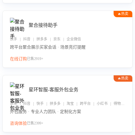
🔥热卖
聚合接待助手
快手 | 抖音 | 拼多多 | 京东 | 企业微信
跨平台聚合展示买家会话 · 场景亮灯提醒
在线订购
已售2919+
🔥热卖
星环智服-客服外包业务
京东 | 抖音 | 快手 | 拼多多 | 淘宝 | 跨平台 | 小红书 | 得物 | 企业微信
外包服务 · 专业人力团队 · 定制化方案
咨询体验
已售2399+