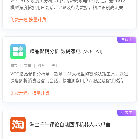
VOC AI 买家流失分析应用专为数码家电企业打造，通过AI大
模型深度挖掘用户会话、评论及行为数据，精准识别高流失风
险客户，并定位流失原因：包括产品质量缺陷、售后响应延
免费开通,按量计费
迟、竞品价格冲击等。系统自动输出可落地的挽回策略，迅速
同步到店铺运营团队。
生效中
赠品促销分析-数码家电-[VOC AI]
淘宝 | 京东 | 抖音 | 快手
VOC赠品促销分析是一款基于AI大模型的智能决策工具，通过
深度解析消费者咨询会话，精准洞察用户对赠品及促销政策的
真实偏好与需求。该应用可识别高吸引力赠品和热门促销诉
免费开通，按量计费
求，帮助企业制定个性化赠品组合策略，优化资源投放并淘汰
低效赠品，在提升成交转化率的同时有效控制成本，实现促销
效果最大化。
生效中
淘宝千牛评论自动回评机器人-八爪鱼