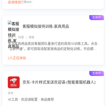
咨询体验
已售889+
生效中
客服模拟接待训练-家具用品
京东 | 抖音 | 淘宝
专为家具用品类目客服团队量身打造的高效AI训练工具。点击
“立即开通”，即可获取适配家居商品的定制化训练，开启模拟
真实客户对话的演练。针对性提升客服在家具用品功能、尺寸
2人正在体验...
参数咨询等高频场景下的专业应对能力。
生效中
京东-卡片样式发送欢迎语-[智能客服机器人]
京东
AI工具 · 欢迎语配置 · 商品推荐