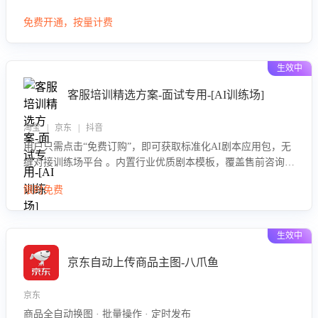
大模型，自动评估客服挽回效果，输出优化策略，助力商家降
免费开通，按量计费
低退款率，提升售后效率。
生效中
客服培训精选方案-面试专用-[AI训练场]
淘宝 | 京东 | 抖音
用户只需点击“免费订购”，即可获取标准化AI剧本应用包，无
缝对接训练场平台 。内置行业优质剧本模板，覆盖售前咨询、
售后处理等全场景，消除复杂部署流程，节省90%的初始化时
限时免费
间，助力企业快速启动智能客服训练
生效中
京东自动上传商品主图-八爪鱼
京东
商品全自动换图 · 批量操作 · 定时发布