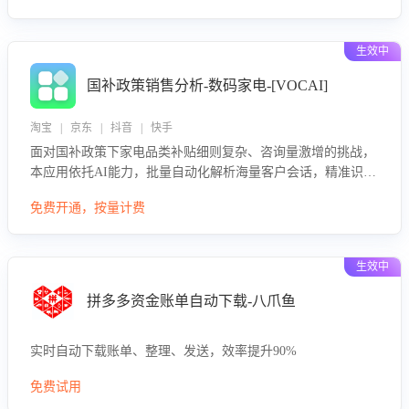
生效中
国补政策销售分析-数码家电-[VOCAI]
淘宝 | 京东 | 抖音 | 快手
面对国补政策下家电品类补贴细则复杂、咨询量激增的挑战，
本应用依托AI能力，批量自动化解析海量客户会话，精准识别
消费者对能以旧换新、补贴额度等政策的关注焦点与购买意
免费开通，按量计费
向，深度洞察决策动因。同时全面评估客服团队政策解读准确
性与响应效率，定位服务薄弱环节，为企业提供数据驱动的策
略优化建议与培训支持，助力提升政策响应速度、客服转化能
生效中
力及销售业绩。
拼多多资金账单自动下载-八爪鱼
实时自动下载账单、整理、发送，效率提升90%
免费试用