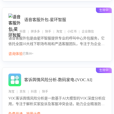
生效中
语音客服外包-星环智服
京东 | 抖音 | 拼多多 | 快手 | 淘宝 | 小红书 | 企业微信
语音客服外包是由星环智服提供专业的呼叫中心外包服务，它
依托全国10大线下职场布局和严选客服团队，专注于为企业提
供高效的语音呼叫解决方案。这项服务旨在通过专业的客服团
咨询体验
已售99+
队和智能工具提升语音客服服务效率和质量，帮助企业实现降
本增效。
生效中
客诉舆情风险分析-数码家电-[VOC AI]
淘宝 | 京东 | 抖音 | 快手
VOC客诉舆情风险分析是一款基于AI大模型的VOC深度分析应
用，专注于解析买家投诉及客服冲突会话，助力企业精准防控
舆情风险。该产品通过智能定位高风险会话、精准判别客户情
免费开通，按量计费