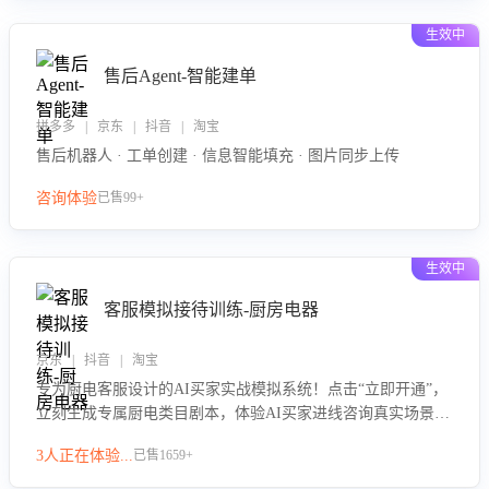
生效中
售后Agent-智能建单
拼多多 | 京东 | 抖音 | 淘宝
售后机器人 · 工单创建 · 信息智能填充 · 图片同步上传
咨询体验
已售99+
生效中
客服模拟接待训练-厨房电器
京东 | 抖音 | 淘宝
专为厨电客服设计的AI买家实战模拟系统！点击“立即开通”，
立刻生成专属厨电类目剧本，体验AI买家进线咨询真实场景训
练，快速掌握针对家用厨电商品的“功能咨询”等真实场景应对
3人正在体验...
已售1659+
技巧！