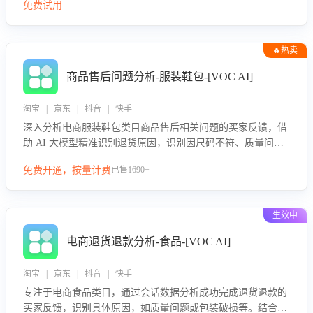
免费试用
🔥热卖
商品售后问题分析-服装鞋包-[VOC AI]
淘宝 | 京东 | 抖音 | 快手
深入分析电商服装鞋包类目商品售后相关问题的买家反馈，借
助 AI 大模型精准识别退货原因，识别因尺码不符、质量问题
等导致的退货原因，给出全方位优化产品与服务的建议，助力
免费开通，按量计费
已售1690+
商家优化产品或服务，实现销售额的显著提升。
生效中
电商退货退款分析-食品-[VOC AI]
淘宝 | 京东 | 抖音 | 快手
专注于电商食品类目，通过会话数据分析成功完成退货退款的
买家反馈，识别具体原因，如质量问题或包装破损等。结合AI