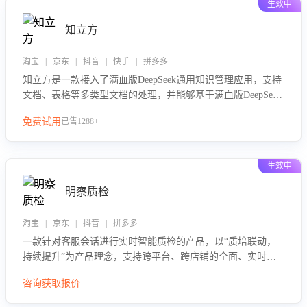
生效中
知立方
淘宝 | 京东 | 抖音 | 快手 | 拼多多
知立方是一款接入了满血版DeepSeek通用知识管理应用，支持
文档、表格等多类型文档的处理，并能够基于满血版DeepSeek
做知识应答。它能够为多种应用场景提供强大的知识支持，帮
免费试用
已售1288+
助用户高效管理和利用知识资源。通过该产品，用户可以轻松
实现文档的上传、分类、检索，提升知识管理的智能化水平。
生效中
明察质检
淘宝 | 京东 | 抖音 | 拼多多
一款针对客服会话进行实时智能质检的产品，以“质培联动，
持续提升”为产品理念，支持跨平台、跨店铺的全面、实时、
智能化质检，并根据质检结果形成质培联动，持续提升客服团
咨询获取报价
队的销服能力。