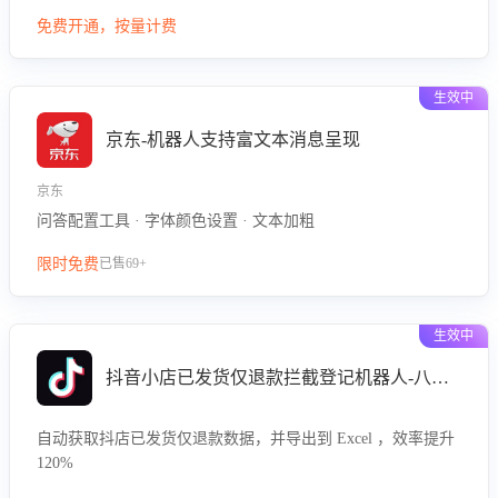
型精准定位客服在不同场景的理解与回应难点，评判解答的有
免费开通，按量计费
效性与完整性，输出针对性改进策略，助力商家快速优化快捷
话术，提升客服接待响应率与服务质量。
生效中
京东-机器人支持富文本消息呈现
京东
问答配置工具 · 字体颜色设置 · 文本加粗
限时免费
已售69+
生效中
抖音小店已发货仅退款拦截登记机器人-八爪鱼
自动获取抖店已发货仅退款数据，并导出到 Excel ，效率提升
120%