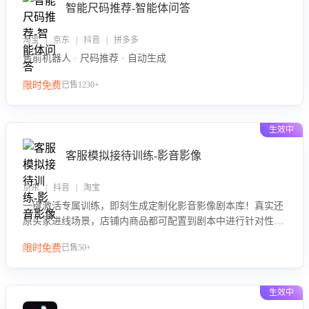
智能尺码推荐-智能体问答
淘宝 | 京东 | 抖音 | 拼多多
售前机器人 · 尺码推荐 · 自动生成
限时免费
已售1230+
生效中
客服模拟接待训练-影音影像
京东 | 抖音 | 淘宝
一键激活专属训练，即刻生成定制化影音影像剧本库！真实还
原买家进线场景，店铺内商品都可配置到剧本中进行针对性训
练，加强商品知识解答能力，提升客服售前转化率。点击 “立
限时免费
已售50+
即开通”，快速获取影音影像类目剧本，一键开启客服培训。
生效中