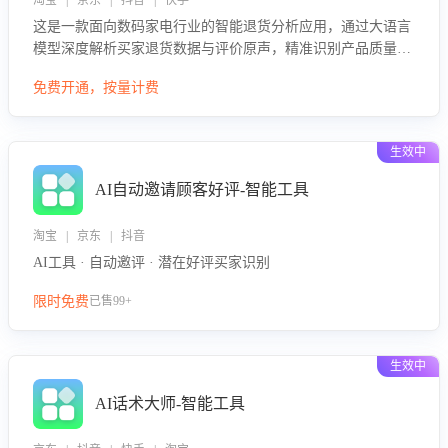
淘宝 | 京东 | 抖音 | 快手
这是一款面向数码家电行业的智能退货分析应用，通过大语言
模型深度解析买家退货数据与评价原声，精准识别产品质量、
描述不符、物流破损等核心退货原因，并输出可落地的改进建
免费开通，按量计费
议，通过挖掘用户痛点驱动产品迭代，从根本上降低退货率，
进而降低因技术差异或服务疏漏导致的退款率。
生效中
AI自动邀请顾客好评-智能工具
淘宝 | 京东 | 抖音
AI工具 · 自动邀评 · 潜在好评买家识别
限时免费
已售99+
生效中
AI话术大师-智能工具