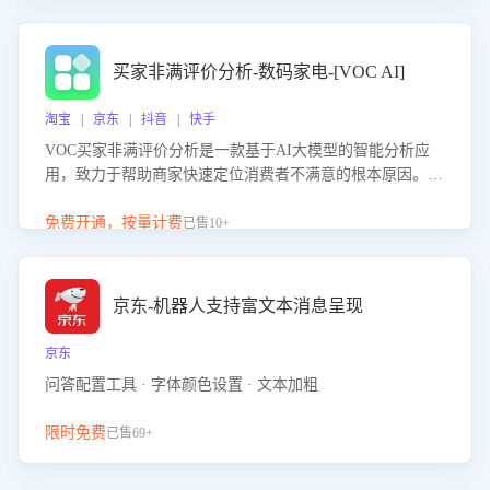
成效。系统可自动生成针对性改进策略，包括沟通话术优
化、流程规范及部门协同建议，从而提升客服团队舆情应对
能力，阻断差评扩散，维护品牌声誉，实现客户满意度的持
买家非满评价分析-数码家电-[VOC AI]
续提升。
淘宝 | 京东 | 抖音 | 快手
VOC买家非满评价分析是一款基于AI大模型的智能分析应
用，致力于帮助商家快速定位消费者不满意的根本原因。该
产品可自动识别非满评价中的关键问题，区别问题是否属于
客服原因或其它部门原因，明确责任归属，提供可落地的改
免费开通，按量计费
已售10+
进建议与策略方向。通过深入挖掘会话内容，商家可针对性
优化服务流程、提升客服质量，并协同相关部门推进体验整
改，有效提升客户满意度和店铺整体服务质量。
京东-机器人支持富文本消息呈现
京东
问答配置工具 · 字体颜色设置 · 文本加粗
限时免费
已售69+