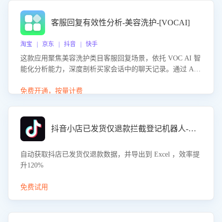
客服回复有效性分析-美容洗护-[VOCAI]
淘宝 | 京东 | 抖音 | 快手
这款应用聚焦美容洗护类目客服回复场景，依托 VOC AI 智
能化分析能力，深度剖析买家会话中的聊天记录。通过 AI
大模型精准定位客服在不同场景的理解与回应难点，评判解
答的有效性与完整性，输出针对性改进策略，助力商家快速
免费开通，按量计费
优化快捷话术，提升客服接待响应率与服务质量。
抖音小店已发货仅退款拦截登记机器人-八爪鱼
自动获取抖店已发货仅退款数据，并导出到 Excel ，效率提
升120%
免费试用