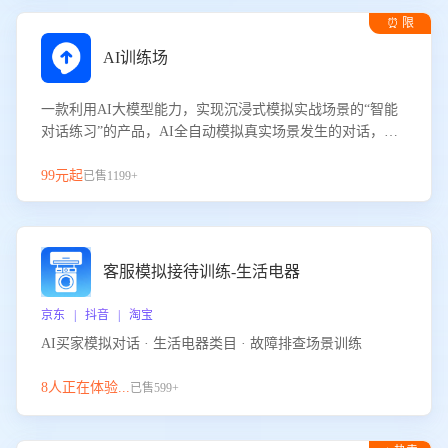
⏰ 限
时试用
AI训练场
一款利用AI大模型能力，实现沉浸式模拟实战场景的“智能
对话练习”的产品，AI全自动模拟真实场景发生的对话，企
业可以帮助员工提升客服接待技巧，持续提升客服团队的销
服能力。
99元起
已售1199+
客服模拟接待训练-生活电器
京东 | 抖音 | 淘宝
AI买家模拟对话 · 生活电器类目 · 故障排查场景训练
8人正在体验...
已售599+