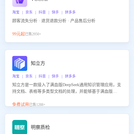
淘宝 | 京东 | 抖音 | 快手 | 拼多多
顾客流失分析 · 退货退款分析 · 产品售后分析
99元起
已售2950+
知立方
淘宝 | 京东 | 抖音 | 快手 | 拼多多
知立方是一款接入了满血版DeepSeek通用知识管理应用，支
持文档、表格等多类型文档的处理，并能够基于满血版
DeepSeek做知识应答。它能够为多种应用场景提供强大的知
识支持，帮助用户高效管理和利用知识资源。通过该产品，
免费试用
已售1288+
用户可以轻松实现文档的上传、分类、检索，提升知识管理
的智能化水平。
明察质检