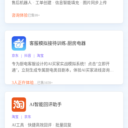
售后机器人 · 工单创建 · 信息智能填充 · 图片同步上传
咨询体验
已售99+
客服模拟接待训练-厨房电器
京东 | 抖音 | 淘宝
专为厨电客服设计的AI买家实战模拟系统！点击“立即开
通”，立刻生成专属厨电类目剧本，体验AI买家进线咨询真
实场景训练，快速掌握针对家用厨电商品的“功能咨询”等真
实场景应对技巧！
3人正在体验...
已售1659+
AI智能回评助手
淘宝 | 京东
AI工具 · 快捷高效回评 · 批量回复