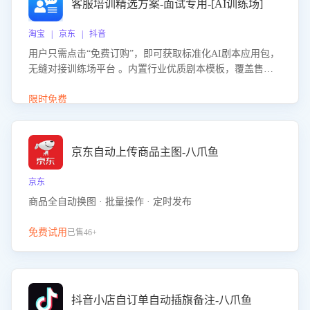
客服培训精选方案-面试专用-[AI训练场]
淘宝 | 京东 | 抖音
用户只需点击“免费订购”，即可获取标准化AI剧本应用包，
无缝对接训练场平台 。内置行业优质剧本模板，覆盖售前
咨询、售后处理等全场景，消除复杂部署流程，节省90%的
初始化时间，助力企业快速启动智能客服训练
限时免费
京东自动上传商品主图-八爪鱼
京东
商品全自动换图 · 批量操作 · 定时发布
免费试用
已售46+
抖音小店自订单自动插旗备注-八爪鱼