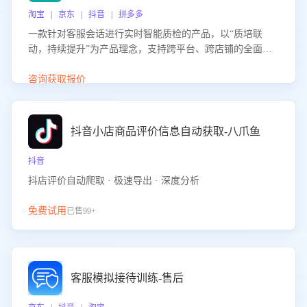
淘宝 | 京东 | 抖音 | 拼多多
一款针对客服会话进行实时智能质检的产品，以“质培联
动，持续提升”为产品理念，支持跨平台、跨店铺的全面、
实时、智能化质检，并根据质检结果形成质培联动，持续提
升客服团队的销服能力。
咨询获取报价
抖音小店商品评价信息自动获取-八爪鱼
抖音
抖店评价自动爬取 · 极速导出 · 深度分析
免费试用
已售99+
客服模拟接待训练-售后