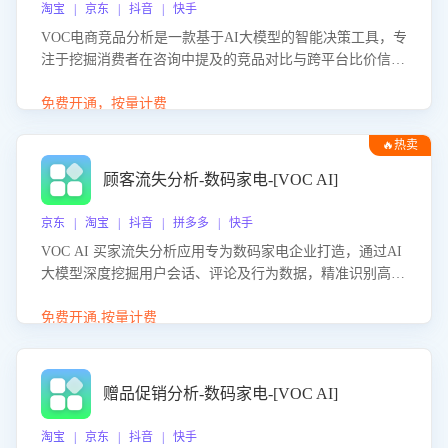
淘宝 | 京东 | 抖音 | 快手
VOC电商竞品分析是一款基于AI大模型的智能决策工具，专
注于挖掘消费者在咨询中提及的竞品对比与跨平台比价信
息。该应用能够精准识别被频繁对比的竞品品牌、咨询量、
商品信息，进行多维度交叉对比，并分析消费者的比价行
免费开通，按量计费
为。通过提供数据驱动的竞品洞察与差异化策略建议，帮助
🔥热卖
企业优化营销话术、突出产品与服务优势，有效提升咨询转
化率，避免陷入单纯价格竞争，实现精准扬长避短。
顾客流失分析-数码家电-[VOC AI]
京东 | 淘宝 | 抖音 | 拼多多 | 快手
VOC AI 买家流失分析应用专为数码家电企业打造，通过AI
大模型深度挖掘用户会话、评论及行为数据，精准识别高流
失风险客户，并定位流失原因：包括产品质量缺陷、售后响
应延迟、竞品价格冲击等。系统自动输出可落地的挽回策
免费开通,按量计费
略，迅速同步到店铺运营团队。
赠品促销分析-数码家电-[VOC AI]
淘宝 | 京东 | 抖音 | 快手