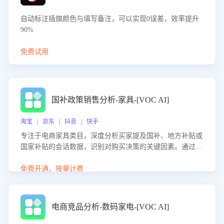
自动标注插旗颜色与填写备注，可以实现0误差，效率提升
90%
免费试用
国补政策销售分析-家具-[VOC AI]
淘宝 | 京东 | 抖音 | 快手
专注于电商家具类目，深度分析买家提及国补、地方补贴或
国家补贴的会话数据，识别对购买决策的关键因素。通过AI
大模型评估客服在政策宣传、回应及互动中的表现，生成优
化策略，助力商家利用国补政策提升GMV。
免费开通，按量计费
电商竞品分析-数码家电-[VOC AI]