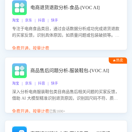
电商退货退款分析-食品-[VOC AI]
淘宝 | 京东 | 抖音 | 快手
专注于电商食品类目，通过会话数据分析成功完成退货退款
的买家反馈，识别具体原因，如质量问题或包装破损等。结
合AI大模型，自动评估客服挽回效果，输出优化策略，助力
商家降低退款率，提升售后效率。
免费开通，按量计费
🔥热卖
商品售后问题分析-服装鞋包-[VOC AI]
淘宝 | 京东 | 抖音 | 快手
深入分析电商服装鞋包类目商品售后相关问题的买家反馈，
借助 AI 大模型精准识别退货原因，识别因尺码不符、质量
问题等导致的退货原因，给出全方位优化产品与服务的建
议，助力商家优化产品或服务，实现销售额的显著提升。
免费开通，按量计费
已售1690+