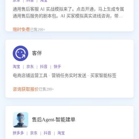
京东 | 抖音 | 淘宝
通用售后客服 AI 实战模拟来了。点击开通，马上生成专属
通用售后服务的剧本包。AI 买家模拟真实进线咨询，带您
的客服团队进行沉浸式训练，快速吃透功能咨询等售后场景
的应对要点，轻松提升服务能力。
限时免费
已售299+
客伴
淘宝 | 京东 | 抖音 | 快手
电商店铺运营工具 · 营销任务实时发送 · 买家智能标签
咨询获取报价
已售299+
售后Agent-智能建单
拼多多 | 京东 | 抖音 | 淘宝