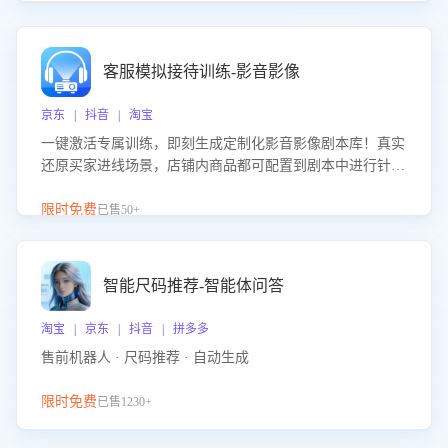
客服模拟接待训练-影音影像
京东 | 抖音 | 淘宝
一键激活专属训练，即刻生成定制化影音影像剧本库！真实
还原买家进线场景，店铺内商品都可配置到剧本中进行针对
性训练，加强商品知识解答能力，提升客服售前转化率。点
击 “立即开通”，快速获取影音影像类目剧本，一键开启客服
限时免费
已售50+
培训。
智能尺码推荐-智能体问答
淘宝 | 京东 | 抖音 | 拼多多
售前机器人 · 尺码推荐 · 自动生成
限时免费
已售1230+