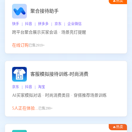
🔥热卖
聚合接待助手
快手 | 抖音 | 拼多多 | 京东 | 企业微信
跨平台聚合展示买家会话 · 场景亮灯提醒
在线订购
已售2919+
客服模拟接待训练-时尚消费
京东 | 抖音 | 淘宝
AI买家模拟对话 · 时尚消费类目 · 穿搭推荐场景训练
5人正在体验...
已售299+
🔥热卖