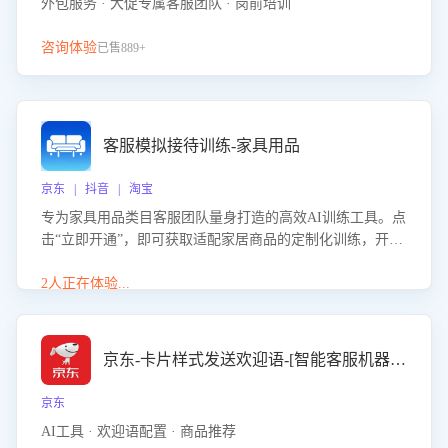
外包服务 · 大促专属客服团队 · 岗前培训
咨询体验
已售889+
客服模拟接待训练-家具用品
京东 | 抖音 | 淘宝
专为家具用品类目客服团队量身打造的高效AI训练工具。点
击“立即开通”，即可获取适配家居商品的定制化训练，开启
模拟真实客户对话的演练。针对性提升客服在家具用品功
能、尺寸参数咨询等高频场景下的专业应对能力。
2人正在体验...
京东-卡片样式发送欢迎语-[智能客服机器人]
京东
AI工具 · 欢迎语配置 · 商品推荐