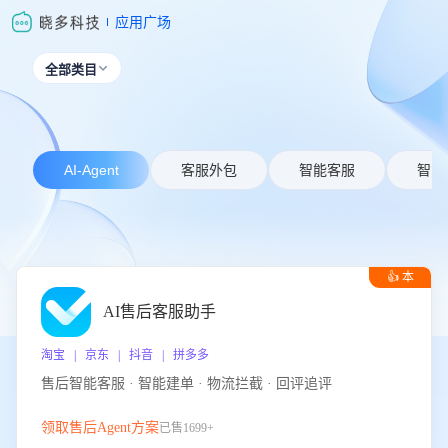
应用广场
全部类目

AI-Agent
客服外包
智能客服
智能
👍 本
周推荐
AI售后客服助手
淘宝 | 京东 | 抖音 | 拼多多
售后智能客服 · 智能建单 · 物流拦截 · 回评追评
领取售后Agent方案
已售1699+