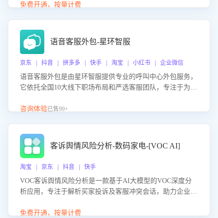
购买意向，深度洞察决策动因。同时全面评估客服团队政策
免费开通，按量计费
解读准确性与响应效率，定位服务薄弱环节，为企业提供数
据驱动的策略优化建议与培训支持，助力提升政策响应速
度、客服转化能力及销售业绩。
语音客服外包-星环智服
京东 | 抖音 | 拼多多 | 快手 | 淘宝 | 小红书 | 企业微信
语音客服外包是由星环智服提供专业的呼叫中心外包服务，
它依托全国10大线下职场布局和严选客服团队，专注于为企
业提供高效的语音呼叫解决方案。这项服务旨在通过专业的
客服团队和智能工具提升语音客服服务效率和质量，帮助企
咨询体验
已售99+
业实现降本增效。
客诉舆情风险分析-数码家电-[VOC AI]
淘宝 | 京东 | 抖音 | 快手
VOC客诉舆情风险分析是一款基于AI大模型的VOC深度分
析应用，专注于解析买家投诉及客服冲突会话，助力企业精
准防控舆情风险。该产品通过智能定位高风险会话、精准判
别客户情绪、归因争议根源，并客观评估客服应对合理性与
免费开通，按量计费