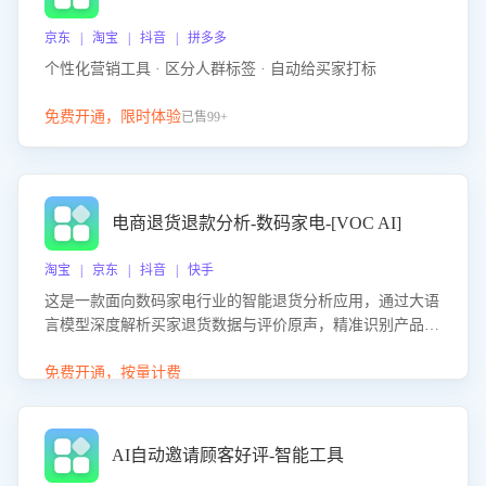
京东 | 淘宝 | 抖音 | 拼多多
个性化营销工具 · 区分人群标签 · 自动给买家打标
免费开通，限时体验
已售99+
电商退货退款分析-数码家电-[VOC AI]
淘宝 | 京东 | 抖音 | 快手
这是一款面向数码家电行业的智能退货分析应用，通过大语
言模型深度解析买家退货数据与评价原声，精准识别产品质
量、描述不符、物流破损等核心退货原因，并输出可落地的
改进建议，通过挖掘用户痛点驱动产品迭代，从根本上降低
免费开通，按量计费
退货率，进而降低因技术差异或服务疏漏导致的退款率。
AI自动邀请顾客好评-智能工具