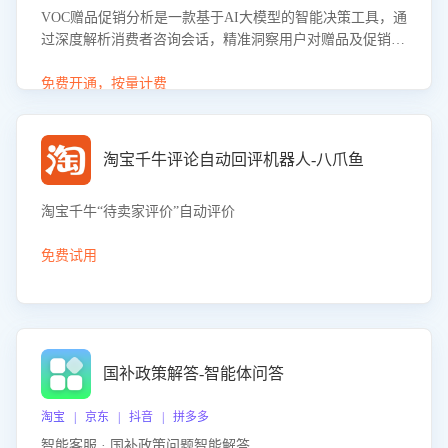
VOC赠品促销分析是一款基于AI大模型的智能决策工具，通
过深度解析消费者咨询会话，精准洞察用户对赠品及促销政
策的真实偏好与需求。该应用可识别高吸引力赠品和热门促
销诉求，帮助企业制定个性化赠品组合策略，优化资源投放
免费开通，按量计费
并淘汰低效赠品，在提升成交转化率的同时有效控制成本，
实现促销效果最大化。
淘宝千牛评论自动回评机器人-八爪鱼
淘宝千牛“待卖家评价”自动评价
免费试用
国补政策解答-智能体问答
淘宝 | 京东 | 抖音 | 拼多多
智能客服 · 国补政策问题智能解答