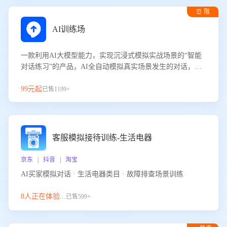
⏰ 限
时试用
AI训练场
一款利用AI大模型能力，实现沉浸式模拟实战场景的“智能
对话练习”的产品，AI全自动模拟真实场景发生的对话，企
业可以帮助员工提升客服接待技巧，持续提升客服团队的销
服能力。
99元起
已售1199+
客服模拟接待训练-生活电器
京东 | 抖音 | 淘宝
AI买家模拟对话 · 生活电器类目 · 故障排查场景训练
8人正在体验...
已售599+