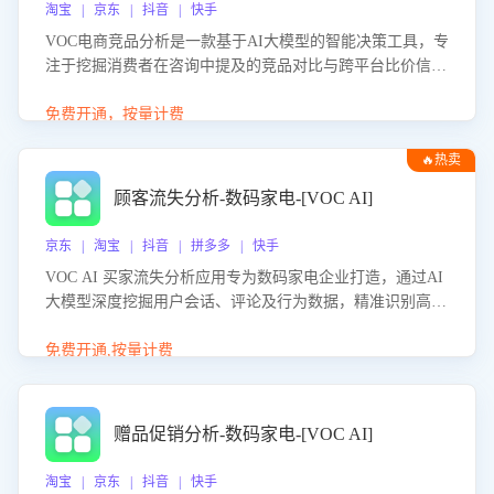
淘宝 | 京东 | 抖音 | 快手
VOC电商竞品分析是一款基于AI大模型的智能决策工具，专
注于挖掘消费者在咨询中提及的竞品对比与跨平台比价信
息。该应用能够精准识别被频繁对比的竞品品牌、咨询量、
商品信息，进行多维度交叉对比，并分析消费者的比价行
免费开通，按量计费
为。通过提供数据驱动的竞品洞察与差异化策略建议，帮助
🔥热卖
企业优化营销话术、突出产品与服务优势，有效提升咨询转
化率，避免陷入单纯价格竞争，实现精准扬长避短。
顾客流失分析-数码家电-[VOC AI]
京东 | 淘宝 | 抖音 | 拼多多 | 快手
VOC AI 买家流失分析应用专为数码家电企业打造，通过AI
大模型深度挖掘用户会话、评论及行为数据，精准识别高流
失风险客户，并定位流失原因：包括产品质量缺陷、售后响
应延迟、竞品价格冲击等。系统自动输出可落地的挽回策
免费开通,按量计费
略，迅速同步到店铺运营团队。
赠品促销分析-数码家电-[VOC AI]
淘宝 | 京东 | 抖音 | 快手