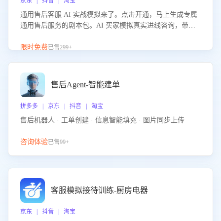
京东 | 抖音 | 淘宝
通用售后客服 AI 实战模拟来了。点击开通，马上生成专属
通用售后服务的剧本包。AI 买家模拟真实进线咨询，带您
的客服团队进行沉浸式训练，快速吃透功能咨询等售后场景
的应对要点，轻松提升服务能力。
限时免费
已售299+
售后Agent-智能建单
拼多多 | 京东 | 抖音 | 淘宝
售后机器人 · 工单创建 · 信息智能填充 · 图片同步上传
咨询体验
已售99+
客服模拟接待训练-厨房电器
京东 | 抖音 | 淘宝