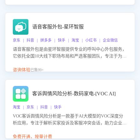
语音客服外包-星环智服
京东 | 抖音 | 拼多多 | 快手 | 淘宝 | 小红书 | 企业微信
语音客服外包是由星环智服提供专业的呼叫中心外包服务，
它依托全国10大线下职场布局和严选客服团队，专注于为企
业提供高效的语音呼叫解决方案。这项服务旨在通过专业的
客服团队和智能工具提升语音客服服务效率和质量，帮助企
咨询体验
已售99+
业实现降本增效。
客诉舆情风险分析-数码家电-[VOC AI]
淘宝 | 京东 | 抖音 | 快手
VOC客诉舆情风险分析是一款基于AI大模型的VOC深度分
析应用，专注于解析买家投诉及客服冲突会话，助力企业精
准防控舆情风险。该产品通过智能定位高风险会话、精准判
别客户情绪、归因争议根源，并客观评估客服应对合理性与
免费开通，按量计费