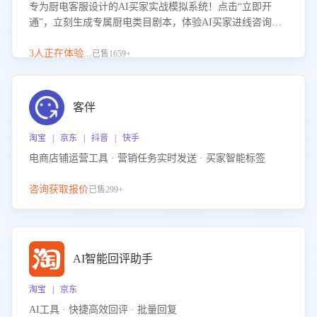
专为厨电客服设计的AI买家实战模拟系统！点击“立即开
通”，立刻生成专属厨电类目剧本，体验AI买家进线咨询真
实场景训练，快速掌握针对家用厨电商品的“功能咨询”等真
实场景应对技巧！
3人正在体验...
已售1659+
客伴
淘宝 | 京东 | 抖音 | 快手
电商店铺运营工具 · 营销任务实时发送 · 买家智能标签
咨询获取报价
已售299+
AI智能回评助手
淘宝 | 京东
AI工具 · 快捷高效回评 · 批量回复