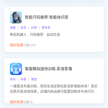
智能尺码推荐-智能体问答
淘宝 | 京东 | 抖音 | 拼多多
售前机器人 · 尺码推荐 · 自动生成
限时免费
已售1230+
客服模拟接待训练-影音影像
京东 | 抖音 | 淘宝
一键激活专属训练，即刻生成定制化影音影像剧本库！真实
还原买家进线场景，店铺内商品都可配置到剧本中进行针对
性训练，加强商品知识解答能力，提升客服售前转化率。点
击 “立即开通”，快速获取影音影像类目剧本，一键开启客服
限时免费
已售50+
培训。