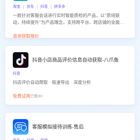
淘宝 | 京东 | 抖音 | 拼多多
一款针对客服会话进行实时智能质检的产品，以“质培联
动，持续提升”为产品理念，支持跨平台、跨店铺的全面、
实时、智能化质检，并根据质检结果形成质培联动，持续提
升客服团队的销服能力。
咨询获取报价
抖音小店商品评价信息自动获取-八爪鱼
抖音
抖店评价自动爬取 · 极速导出 · 深度分析
免费试用
已售99+
客服模拟接待训练-售后