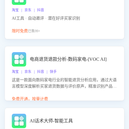
淘宝 | 京东 | 抖音
AI工具 · 自动邀评 · 潜在好评买家识别
限时免费
已售99+
电商退货退款分析-数码家电-[VOC AI]
淘宝 | 京东 | 抖音 | 快手
这是一款面向数码家电行业的智能退货分析应用，通过大语
言模型深度解析买家退货数据与评价原声，精准识别产品质
量、描述不符、物流破损等核心退货原因，并输出可落地的
改进建议，通过挖掘用户痛点驱动产品迭代，从根本上降低
免费开通，按量计费
退货率，进而降低因技术差异或服务疏漏导致的退款率。
AI话术大师-智能工具