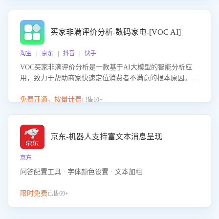
成效。系统可自动生成针对性改进策略，包括沟通话术优
化、流程规范及部门协同建议，从而提升客服团队舆情应对
能力，阻断差评扩散，维护品牌声誉，实现客户满意度的持
买家非满评价分析-数码家电-[VOC AI]
续提升。
淘宝 | 京东 | 抖音 | 快手
VOC买家非满评价分析是一款基于AI大模型的智能分析应
用，致力于帮助商家快速定位消费者不满意的根本原因。该
产品可自动识别非满评价中的关键问题，区别问题是否属于
客服原因或其它部门原因，明确责任归属，提供可落地的改
免费开通，按量计费
已售10+
进建议与策略方向。通过深入挖掘会话内容，商家可针对性
优化服务流程、提升客服质量，并协同相关部门推进体验整
改，有效提升客户满意度和店铺整体服务质量。
京东-机器人支持富文本消息呈现
京东
问答配置工具 · 字体颜色设置 · 文本加粗
限时免费
已售69+