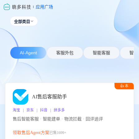
应用广场
全部类目

AI-Agent
客服外包
智能客服
智能
👍 本
周推荐
AI售后客服助手
淘宝 | 京东 | 抖音 | 拼多多
售后智能客服 · 智能建单 · 物流拦截 · 回评追评
领取售后Agent方案
已售1699+