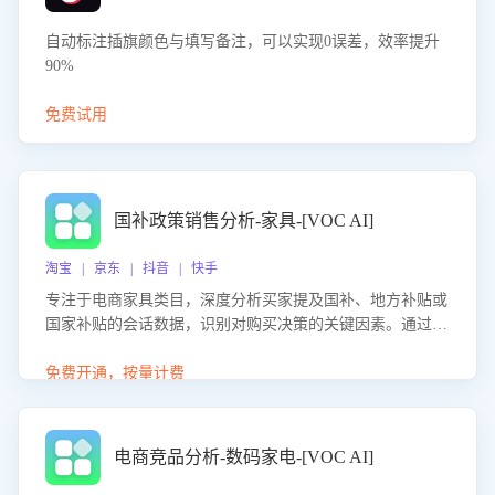
自动标注插旗颜色与填写备注，可以实现0误差，效率提升
90%
免费试用
国补政策销售分析-家具-[VOC AI]
淘宝 | 京东 | 抖音 | 快手
专注于电商家具类目，深度分析买家提及国补、地方补贴或
国家补贴的会话数据，识别对购买决策的关键因素。通过AI
大模型评估客服在政策宣传、回应及互动中的表现，生成优
化策略，助力商家利用国补政策提升GMV。
免费开通，按量计费
电商竞品分析-数码家电-[VOC AI]