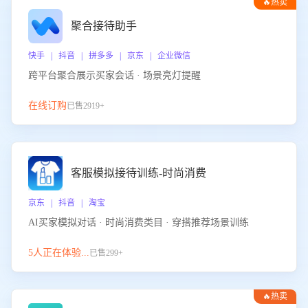
🔥热卖
聚合接待助手
快手 | 抖音 | 拼多多 | 京东 | 企业微信
跨平台聚合展示买家会话 · 场景亮灯提醒
在线订购
已售2919+
客服模拟接待训练-时尚消费
京东 | 抖音 | 淘宝
AI买家模拟对话 · 时尚消费类目 · 穿搭推荐场景训练
5人正在体验...
已售299+
🔥热卖