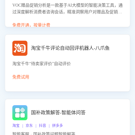
VOC赠品促销分析是一款基于AI大模型的智能决策工具，通
过深度解析消费者咨询会话，精准洞察用户对赠品及促销政
策的真实偏好与需求。该应用可识别高吸引力赠品和热门促
销诉求，帮助企业制定个性化赠品组合策略，优化资源投放
免费开通，按量计费
并淘汰低效赠品，在提升成交转化率的同时有效控制成本，
实现促销效果最大化。
淘宝千牛评论自动回评机器人-八爪鱼
淘宝千牛“待卖家评价”自动评价
免费试用
国补政策解答-智能体问答
淘宝 | 京东 | 抖音 | 拼多多
智能客服 · 国补政策问题智能解答