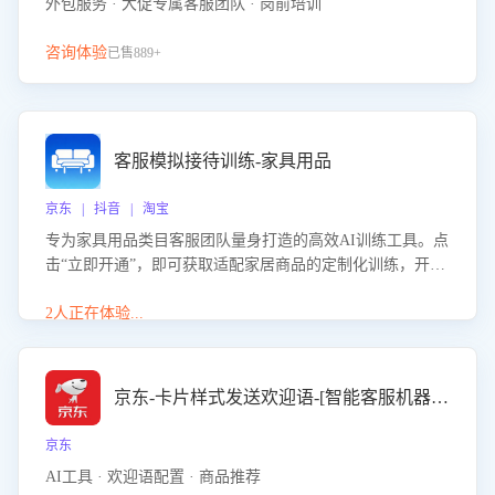
外包服务 · 大促专属客服团队 · 岗前培训
咨询体验
已售889+
客服模拟接待训练-家具用品
京东 | 抖音 | 淘宝
专为家具用品类目客服团队量身打造的高效AI训练工具。点
击“立即开通”，即可获取适配家居商品的定制化训练，开启
模拟真实客户对话的演练。针对性提升客服在家具用品功
能、尺寸参数咨询等高频场景下的专业应对能力。
2人正在体验...
京东-卡片样式发送欢迎语-[智能客服机器人]
京东
AI工具 · 欢迎语配置 · 商品推荐