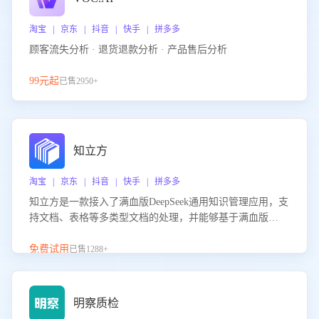
淘宝 | 京东 | 抖音 | 快手 | 拼多多
顾客流失分析 · 退货退款分析 · 产品售后分析
99元起
已售2950+
知立方
淘宝 | 京东 | 抖音 | 快手 | 拼多多
知立方是一款接入了满血版DeepSeek通用知识管理应用，支
持文档、表格等多类型文档的处理，并能够基于满血版
DeepSeek做知识应答。它能够为多种应用场景提供强大的知
识支持，帮助用户高效管理和利用知识资源。通过该产品，
免费试用
已售1288+
用户可以轻松实现文档的上传、分类、检索，提升知识管理
的智能化水平。
明察质检