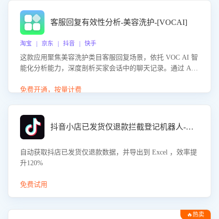
客服回复有效性分析-美容洗护-[VOCAI]
淘宝 | 京东 | 抖音 | 快手
这款应用聚焦美容洗护类目客服回复场景，依托 VOC AI 智
能化分析能力，深度剖析买家会话中的聊天记录。通过 AI
大模型精准定位客服在不同场景的理解与回应难点，评判解
答的有效性与完整性，输出针对性改进策略，助力商家快速
免费开通，按量计费
优化快捷话术，提升客服接待响应率与服务质量。
抖音小店已发货仅退款拦截登记机器人-八爪鱼
自动获取抖店已发货仅退款数据，并导出到 Excel ，效率提
升120%
免费试用
🔥热卖