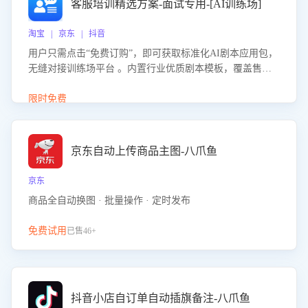
客服培训精选方案-面试专用-[AI训练场]
淘宝 | 京东 | 抖音
用户只需点击“免费订购”，即可获取标准化AI剧本应用包，
无缝对接训练场平台 。内置行业优质剧本模板，覆盖售前
咨询、售后处理等全场景，消除复杂部署流程，节省90%的
初始化时间，助力企业快速启动智能客服训练
限时免费
京东自动上传商品主图-八爪鱼
京东
商品全自动换图 · 批量操作 · 定时发布
免费试用
已售46+
抖音小店自订单自动插旗备注-八爪鱼