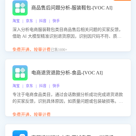
商品售后问题分析-服装鞋包-[VOC AI]
淘宝 | 京东 | 抖音 | 快手
深入分析电商服装鞋包类目商品售后相关问题的买家反馈，
借助 AI 大模型精准识别退货原因，识别因尺码不符、质量
问题等导致的退货原因，给出全方位优化产品与服务的建
议，助力商家优化产品或服务，实现销售额的显著提升。
免费开通，按量计费
已售1690+
电商退货退款分析-食品-[VOC AI]
淘宝 | 京东 | 抖音 | 快手
专注于电商食品类目，通过会话数据分析成功完成退货退款
的买家反馈，识别具体原因，如质量问题或包装破损等。结
合AI大模型，自动评估客服挽回效果，输出优化策略，助力
商家降低退款率，提升售后效率。
免费开通，按量计费