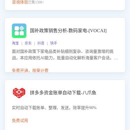
咨询体验
已售1500+
国补政策销售分析-数码家电-[VOCAI]
淘宝 | 京东 | 抖音 | 快手
面对国补政策下家电品类补贴细则复杂、咨询量激增的挑
战，本应用依托AI能力，批量自动化解析海量客户会话，精
准识别消费者对能以旧换新、补贴额度等政策的关注焦点与
购买意向，深度洞察决策动因。同时全面评估客服团队政策
免费开通，按量计费
解读准确性与响应效率，定位服务薄弱环节，为企业提供数
据驱动的策略优化建议与培训支持，助力提升政策响应速
度、客服转化能力及销售业绩。
拼多多资金账单自动下载-八爪鱼
实时自动下载账单、整理、发送，效率提升90%
免费试用