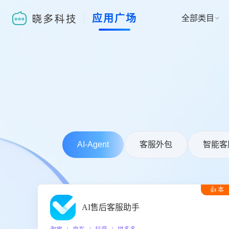
应用广场
全部类目

AI-Agent
客服外包
智能客
👍 本
周推荐
AI售后客服助手