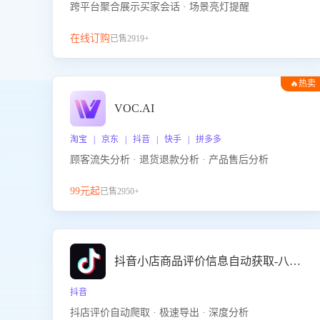
跨平台聚合展示买家会话 · 场景亮灯提醒
在线订购
已售2919+
🔥热卖
VOC.AI
淘宝 | 京东 | 抖音 | 快手 | 拼多多
顾客流失分析 · 退货退款分析 · 产品售后分析
99元起
已售2950+
抖音小店商品评价信息自动获取-八爪鱼
抖音
抖店评价自动爬取 · 极速导出 · 深度分析