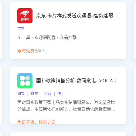
京东-卡片样式发送欢迎语-[智能客服机器人]
京东
AI工具 · 欢迎语配置 · 商品推荐
限时免费
已售99+
国补政策销售分析-数码家电-[VOCAI]
淘宝 | 京东 | 抖音 | 快手
面对国补政策下家电品类补贴细则复杂、咨询量激增
的挑战，本应用依托AI能力，批量自动化解析海量客
户会话，精准识别消费者对能以旧换新、补贴额度等
政策的关注焦点与购买意向，深度洞察决策动因。同
免费开通，按量计费
时全面评估客服团队政策解读准确性与响应效率，定
位服务薄弱环节，为企业提供数据驱动的策略优化建