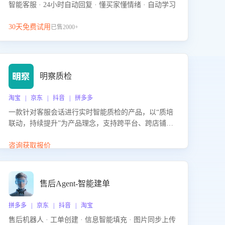
智能客服 · 24小时自动回复 · 懂买家懂情绪 · 自动学习
30天免费试用
已售2000+
明察质检
淘宝 | 京东 | 抖音 | 拼多多
一款针对客服会话进行实时智能质检的产品，以“质培
联动，持续提升”为产品理念，支持跨平台、跨店铺的
全面、实时、智能化质检，并根据质检结果形成质培
联动，持续提升客服团队的销服能力。
咨询获取报价
售后Agent-智能建单
拼多多 | 京东 | 抖音 | 淘宝
售后机器人 · 工单创建 · 信息智能填充 · 图片同步上传