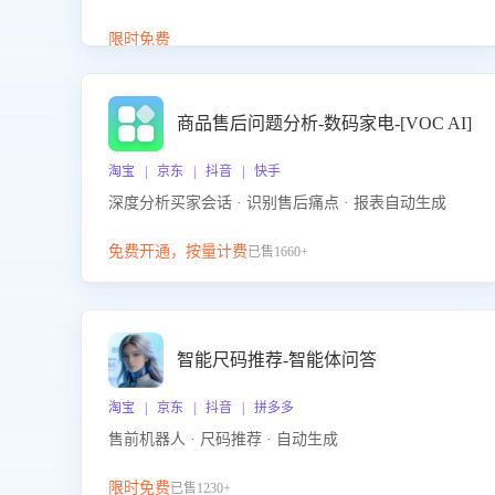
答、商品卖点介绍等智能体提供完整、全面、准确的
商品知识。
限时免费
商品售后问题分析-数码家电-[VOC AI]
淘宝 | 京东 | 抖音 | 快手
深度分析买家会话 · 识别售后痛点 · 报表自动生成
免费开通，按量计费
已售1660+
智能尺码推荐-智能体问答
淘宝 | 京东 | 抖音 | 拼多多
售前机器人 · 尺码推荐 · 自动生成
限时免费
已售1230+