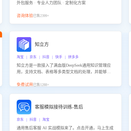
外包服务 · 专业人力团队 · 定制化方案
咨询体验
已售2399+
知立方
淘宝 | 京东 | 抖音 | 快手 | 拼多多
知立方是一款接入了满血版DeepSeek通用知识管理应
用，支持文档、表格等多类型文档的处理，并能够基
于满血版DeepSeek做知识应答。它能够为多种应用场
景提供强大的知识支持，帮助用户高效管理和利用知
免费试用
已售1288+
识资源。通过该产品，用户可以轻松实现文档的上
传、分类、检索，提升知识管理的智能化水平。
客服模拟接待训练-售后
京东 | 抖音 | 淘宝
通用售后客服 AI 实战模拟来了。点击开通，马上生成