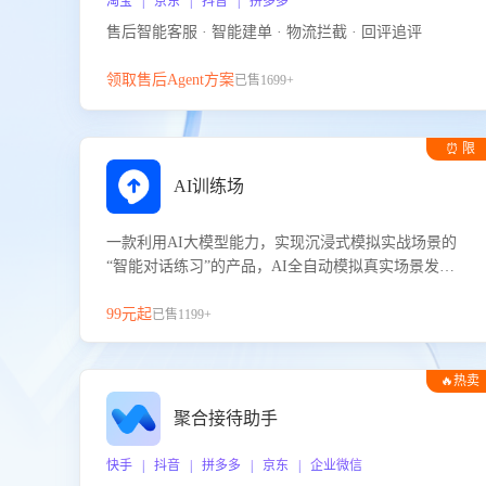
淘宝 | 京东 | 抖音 | 拼多多
售后智能客服 · 智能建单 · 物流拦截 · 回评追评
领取售后Agent方案
已售1699+
⏰ 限
时试用
AI训练场
一款利用AI大模型能力，实现沉浸式模拟实战场景的
“智能对话练习”的产品，AI全自动模拟真实场景发生
的对话，企业可以帮助员工提升客服接待技巧，持续
提升客服团队的销服能力。
99元起
已售1199+
🔥热卖
聚合接待助手
快手 | 抖音 | 拼多多 | 京东 | 企业微信