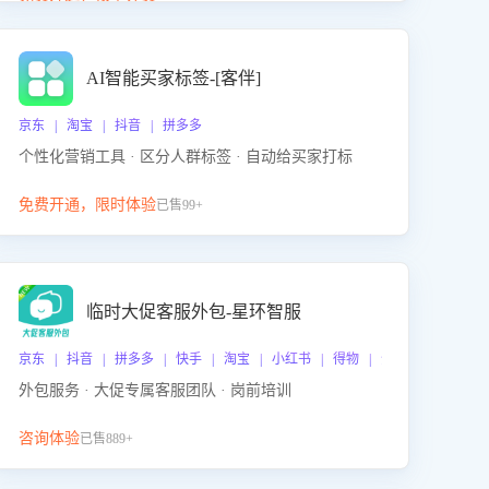
动产品迭代，从根本上降低退货率，进而降低因技术
差异或服务疏漏导致的退款率。
AI智能买家标签-[客伴]
京东 | 淘宝 | 抖音 | 拼多多
个性化营销工具 · 区分人群标签 · 自动给买家打标
免费开通，限时体验
已售99+
临时大促客服外包-星环智服
京东 | 抖音 | 拼多多 | 快手 | 淘宝 | 小红书 | 得物 | 企业微信
外包服务 · 大促专属客服团队 · 岗前培训
咨询体验
已售889+