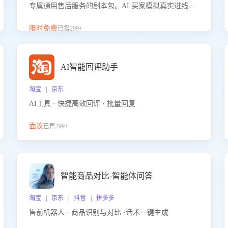
专属通用售后服务的剧本包。AI 买家模拟真实进线咨
询，带您的客服团队进行沉浸式训练，快速吃透功能
咨询等售后场景的应对要点，轻松提升服务能力。
限时免费
已售299+
AI智能回评助手
淘宝 | 京东
AI工具 · 快捷高效回评 · 批量回复
面议
已售299+
智能商品对比-智能体问答
淘宝 | 京东 | 抖音 | 拼多多
售前机器人 · 商品识别与对比 ·话术一键生成