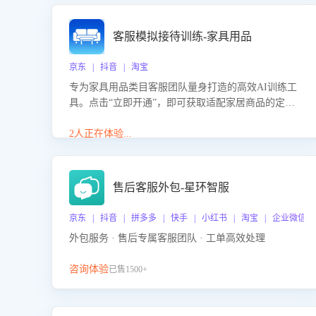
客服模拟接待训练-家具用品
京东 | 抖音 | 淘宝
专为家具用品类目客服团队量身打造的高效AI训练工
具。点击“立即开通”，即可获取适配家居商品的定制
化训练，开启模拟真实客户对话的演练。针对性提升
客服在家具用品功能、尺寸参数咨询等高频场景下的
2人正在体验...
专业应对能力。
售后客服外包-星环智服
京东 | 抖音 | 拼多多 | 快手 | 小红书 | 淘宝 | 企业微信
外包服务 · 售后专属客服团队 · 工单高效处理
咨询体验
已售1500+