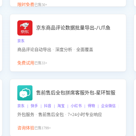
升客服售前转化率。点击 “立即开通”，快速获取影音
限时免费
已售50+
影像类目剧本，一键开启客服培训。
京东商品评论数据批量导出-八爪鱼
京东
商品评论自动导出 · 深度分析 · 全面覆盖
免费试用
已售33+
售前售后全包拼席客服外包-星环智服
京东 | 快手 | 抖音 | 淘宝 | 小红书 | 得物 | 企业微信 | 跨平台
外包服务 · 售前售后全包 · 7×24小时专业响应
咨询体验
已售1799+