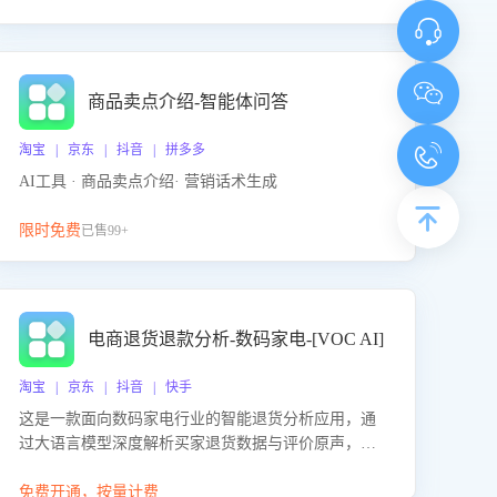
商品卖点介绍-智能体问答
淘宝 | 京东 | 抖音 | 拼多多
AI工具 · 商品卖点介绍· 营销话术生成
限时免费
已售99+
电商退货退款分析-数码家电-[VOC AI]
淘宝 | 京东 | 抖音 | 快手
这是一款面向数码家电行业的智能退货分析应用，通
过大语言模型深度解析买家退货数据与评价原声，精
准识别产品质量、描述不符、物流破损等核心退货原
因，并输出可落地的改进建议，通过挖掘用户痛点驱
免费开通，按量计费