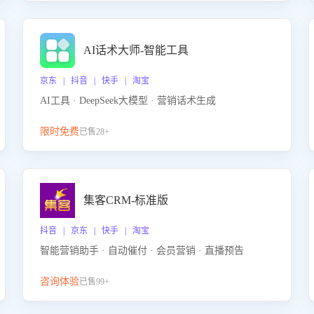
AI话术大师-智能工具
京东 | 抖音 | 快手 | 淘宝
AI工具 · DeepSeek大模型 · 营销话术生成
限时免费
已售28+
集客CRM-标准版
抖音 | 京东 | 快手 | 淘宝
智能营销助手 · 自动催付 · 会员营销 · 直播预告
咨询体验
已售99+