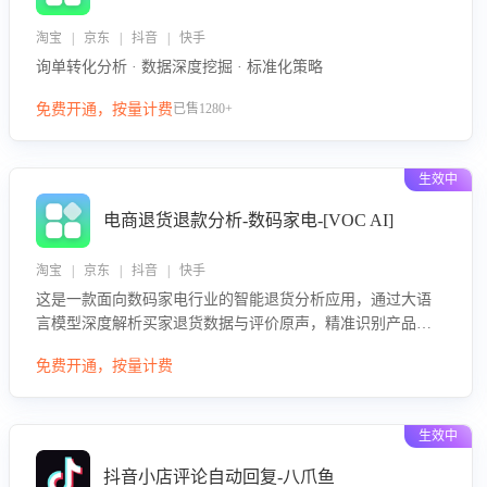
淘宝 | 京东 | 抖音 | 快手
询单转化分析 · 数据深度挖掘 · 标准化策略
免费开通，按量计费
已售1280+
生效中
电商退货退款分析-数码家电-[VOC AI]
淘宝 | 京东 | 抖音 | 快手
这是一款面向数码家电行业的智能退货分析应用，通过大语
言模型深度解析买家退货数据与评价原声，精准识别产品质
量、描述不符、物流破损等核心退货原因，并输出可落地的
免费开通，按量计费
改进建议，通过挖掘用户痛点驱动产品迭代，从根本上降低
退货率，进而降低因技术差异或服务疏漏导致的退款率。
生效中
抖音小店评论自动回复-八爪鱼