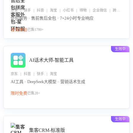
京东 | 快手 | 抖音 | 淘宝 | 小红书 | 得物 | 企业微信 | 跨平台
外包服务 · 售前售后全包 · 7×24小时专业响应
咨询体验
已售1799+
生效中
AI话术大师-智能工具
京东 | 抖音 | 快手 | 淘宝
AI工具 · DeepSeek大模型 · 营销话术生成
限时免费
已售28+
生效中
集客CRM-标准版