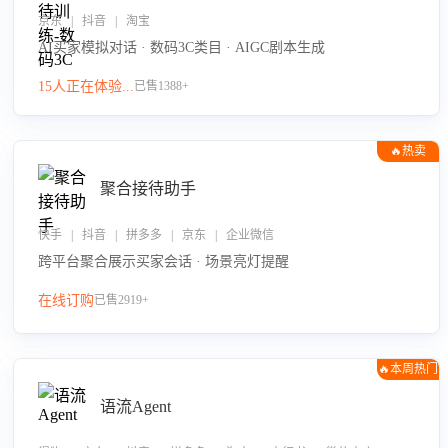
京东 | 抖音 | 淘宝
AI买家模拟对话 · 数码3C类目 · AIGC剧本生成
15人正在体验...
已售1388+
🔥热卖
聚合接待助手
快手 | 抖音 | 拼多多 | 京东 | 企业微信
跨平台聚合展示买家会话 · 场景亮灯提醒
在线订购
已售2919+
🔥本周热门
语流Agent