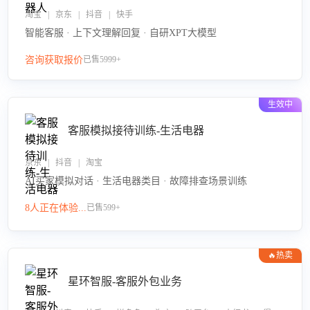
淘宝 | 京东 | 抖音 | 快手
智能客服 · 上下文理解回复 · 自研XPT大模型
咨询获取报价
已售5999+
生效中
客服模拟接待训练-生活电器
京东 | 抖音 | 淘宝
AI买家模拟对话 · 生活电器类目 · 故障排查场景训练
8人正在体验...
已售599+
🔥热卖
星环智服-客服外包业务