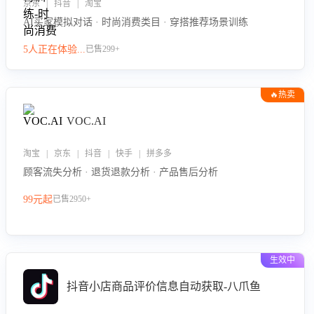
京东 | 抖音 | 淘宝
AI买家模拟对话 · 时尚消费类目 · 穿搭推荐场景训练
5人正在体验...
已售299+
🔥热卖
VOC.AI
淘宝 | 京东 | 抖音 | 快手 | 拼多多
顾客流失分析 · 退货退款分析 · 产品售后分析
99元起
已售2950+
生效中
抖音小店商品评价信息自动获取-八爪鱼