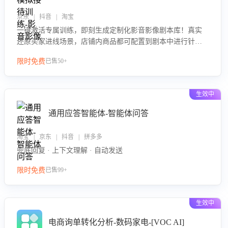
京东 | 抖音 | 淘宝
一键激活专属训练，即刻生成定制化影音影像剧本库！真实
还原买家进线场景，店铺内商品都可配置到剧本中进行针对
性训练，加强商品知识解答能力，提升客服售前转化率。点
限时免费
已售50+
击 “立即开通”，快速获取影音影像类目剧本，一键开启客服
培训。
生效中
通用应答智能体-智能体问答
淘宝 | 京东 | 抖音 | 拼多多
兜底回复 · 上下文理解 · 自动发送
限时免费
已售99+
生效中
电商询单转化分析-数码家电-[VOC AI]