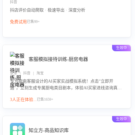
抖音
抖店评价自动爬取 · 极速导出 · 深度分析
免费试用
已售99+
生效中
客服模拟接待训练-厨房电器
京东 | 抖音 | 淘宝
专为厨电客服设计的AI买家实战模拟系统！点击“立即开
通”，立刻生成专属厨电类目剧本，体验AI买家进线咨询真实
场景训练，快速掌握针对家用厨电商品的“功能咨询”等真实场
3人正在体验...
已售1659+
景应对技巧！
生效中
知立方-商品知识库