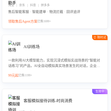
淘宝 | 京东 | 抖音 | 拼多多
售后智能客服 · 智能建单 · 物流拦截 · 回评追评
领取售后Agent方案
已售1699+
⏰ 限时试
用
AI训练场
一款利用AI大模型能力，实现沉浸式模拟实战场景的“智能对
话练习”的产品，AI全自动模拟真实场景发生的对话，企业可
以帮助员工提升客服接待技巧，持续提升客服团队的销服能
99元起
已售1199+
力。
生效中
客服模拟接待训练-时尚消费