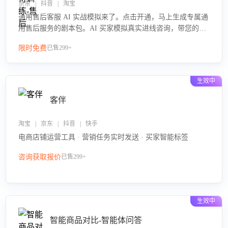
京东 | 抖音 | 淘宝
通用售后客服 AI 实战模拟来了。点击开通，马上生成专属通
用售后服务的剧本包。AI 买家模拟真实进线咨询，带您的客
服团队进行沉浸式训练，快速吃透功能咨询等售后场景的应
限时免费
已售299+
对要点，轻松提升服务能力。
生效中
客伴
淘宝 | 京东 | 抖音 | 快手
电商店铺运营工具 · 营销任务实时发送 · 买家智能标签
咨询获取报价
已售299+
生效中
智能商品对比-智能体问答