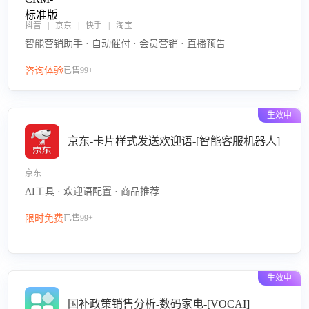
抖音 | 京东 | 快手 | 淘宝
智能营销助手 · 自动催付 · 会员营销 · 直播预告
咨询体验
已售99+
生效中
京东-卡片样式发送欢迎语-[智能客服机器人]
京东
AI工具 · 欢迎语配置 · 商品推荐
限时免费
已售99+
生效中
国补政策销售分析-数码家电-[VOCAI]