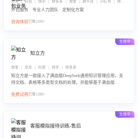
京东 | 抖音 | 快手 | 拼多多 | 淘宝 | 跨平台 | 小红书 | 得物 | 企业微信
外包服务 · 专业人力团队 · 定制化方案
咨询体验
已售2399+
生效中
知立方
淘宝 | 京东 | 抖音 | 快手 | 拼多多
知立方是一款接入了满血版DeepSeek通用知识管理应用，支
持文档、表格等多类型文档的处理，并能够基于满血版
DeepSeek做知识应答。它能够为多种应用场景提供强大的知
免费试用
已售1288+
识支持，帮助用户高效管理和利用知识资源。通过该产品，
用户可以轻松实现文档的上传、分类、检索，提升知识管理
的智能化水平。
生效中
客服模拟接待训练-售后