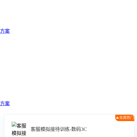
方案
方案
🔥本周热门
客服模拟接待训练-数码3C