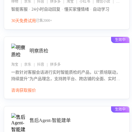
得物 | 京东 | 抖音 | 拼多多 | 淘宝 | 小红书 | 微信小店 | 快手 | 唯品会
智能客服 · 24小时自动回复 · 懂买家懂情绪 · 自动学习
30天免费试用
已售2000+
生效中
明察质检
淘宝 | 京东 | 抖音 | 拼多多
一款针对客服会话进行实时智能质检的产品，以“质培联动，
持续提升”为产品理念，支持跨平台、跨店铺的全面、实时、
智能化质检，并根据质检结果形成质培联动，持续提升客服
咨询获取报价
团队的销服能力。
生效中
售后Agent-智能建单