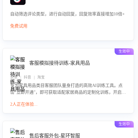
自动筛选评论类型，进行自动回复，回复效率直接增加10倍+
免费试用
生效中
客服模拟接待训练-家具用品
京东 | 抖音 | 淘宝
专为家具用品类目客服团队量身打造的高效AI训练工具。点
击“立即开通”，即可获取适配家居商品的定制化训练，开启模
拟真实客户对话的演练。针对性提升客服在家具用品功能、
2人正在体验...
尺寸参数咨询等高频场景下的专业应对能力。
生效中
售后客服外包-星环智服