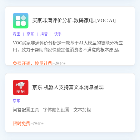
成效。系统可自动生成针对性改进策略，包括沟通话术优
化、流程规范及部门协同建议，从而提升客服团队舆情应对
能力，阻断差评扩散，维护品牌声誉，实现客户满意度的持
买家非满评价分析-数码家电-[VOC AI]
续提升。
淘宝 | 京东 | 抖音 | 快手
VOC买家非满评价分析是一款基于AI大模型的智能分析应
用，致力于帮助商家快速定位消费者不满意的根本原因。该
产品可自动识别非满评价中的关键问题，区别问题是否属于
客服原因或其它部门原因，明确责任归属，提供可落地的改
免费开通，按量计费
已售10+
进建议与策略方向。通过深入挖掘会话内容，商家可针对性
优化服务流程、提升客服质量，并协同相关部门推进体验整
改，有效提升客户满意度和店铺整体服务质量。
京东-机器人支持富文本消息呈现
京东
问答配置工具 · 字体颜色设置 · 文本加粗
限时免费
已售69+