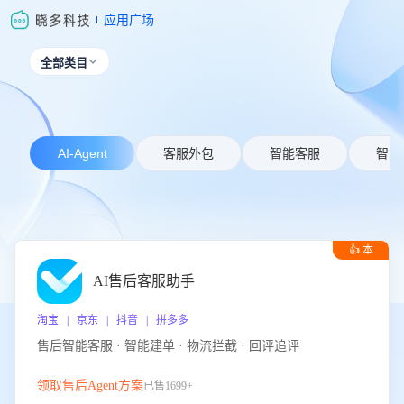
应用广场
全部类目

AI-Agent
客服外包
智能客服
智能
👍 本
周推荐
AI售后客服助手
淘宝 | 京东 | 抖音 | 拼多多
售后智能客服 · 智能建单 · 物流拦截 · 回评追评
领取售后Agent方案
已售1699+