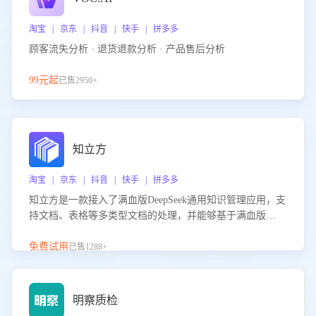
淘宝 | 京东 | 抖音 | 快手 | 拼多多
顾客流失分析 · 退货退款分析 · 产品售后分析
99元起
已售2950+
知立方
淘宝 | 京东 | 抖音 | 快手 | 拼多多
知立方是一款接入了满血版DeepSeek通用知识管理应用，支
持文档、表格等多类型文档的处理，并能够基于满血版
DeepSeek做知识应答。它能够为多种应用场景提供强大的知
识支持，帮助用户高效管理和利用知识资源。通过该产品，
免费试用
已售1288+
用户可以轻松实现文档的上传、分类、检索，提升知识管理
的智能化水平。
明察质检