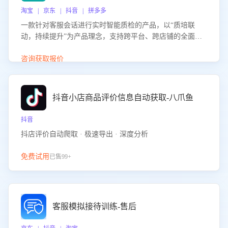
淘宝 | 京东 | 抖音 | 拼多多
一款针对客服会话进行实时智能质检的产品，以“质培联
动，持续提升”为产品理念，支持跨平台、跨店铺的全面、
实时、智能化质检，并根据质检结果形成质培联动，持续提
升客服团队的销服能力。
咨询获取报价
抖音小店商品评价信息自动获取-八爪鱼
抖音
抖店评价自动爬取 · 极速导出 · 深度分析
免费试用
已售99+
客服模拟接待训练-售后