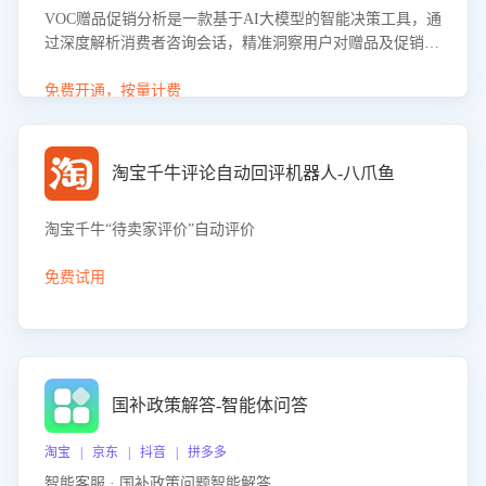
VOC赠品促销分析是一款基于AI大模型的智能决策工具，通
过深度解析消费者咨询会话，精准洞察用户对赠品及促销政
策的真实偏好与需求。该应用可识别高吸引力赠品和热门促
销诉求，帮助企业制定个性化赠品组合策略，优化资源投放
免费开通，按量计费
并淘汰低效赠品，在提升成交转化率的同时有效控制成本，
实现促销效果最大化。
淘宝千牛评论自动回评机器人-八爪鱼
淘宝千牛“待卖家评价”自动评价
免费试用
国补政策解答-智能体问答
淘宝 | 京东 | 抖音 | 拼多多
智能客服 · 国补政策问题智能解答