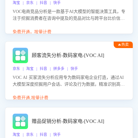
淘宝 | 京东 | 抖音 | 快手
VOC电商竞品分析是一款基于AI大模型的智能决策工具，专
注于挖掘消费者在咨询中提及的竞品对比与跨平台比价信
息。该应用能够精准识别被频繁对比的竞品品牌、咨询量、
商品信息，进行多维度交叉对比，并分析消费者的比价行
免费开通，按量计费
为。通过提供数据驱动的竞品洞察与差异化策略建议，帮助
🔥热卖
企业优化营销话术、突出产品与服务优势，有效提升咨询转
化率，避免陷入单纯价格竞争，实现精准扬长避短。
顾客流失分析-数码家电-[VOC AI]
京东 | 淘宝 | 抖音 | 拼多多 | 快手
VOC AI 买家流失分析应用专为数码家电企业打造，通过AI
大模型深度挖掘用户会话、评论及行为数据，精准识别高流
失风险客户，并定位流失原因：包括产品质量缺陷、售后响
应延迟、竞品价格冲击等。系统自动输出可落地的挽回策
免费开通,按量计费
略，迅速同步到店铺运营团队。
赠品促销分析-数码家电-[VOC AI]
淘宝 | 京东 | 抖音 | 快手