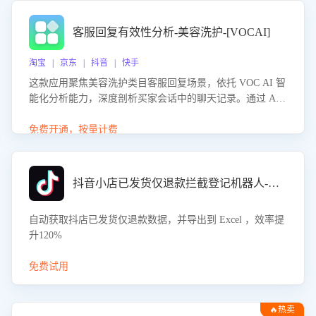
客服回复有效性分析-美容洗护-[VOCAI]
淘宝 | 京东 | 抖音 | 快手
这款应用聚焦美容洗护类目客服回复场景，依托 VOC AI 智
能化分析能力，深度剖析买家会话中的聊天记录。通过 AI
大模型精准定位客服在不同场景的理解与回应难点，评判解
答的有效性与完整性，输出针对性改进策略，助力商家快速
免费开通，按量计费
优化快捷话术，提升客服接待响应率与服务质量。
抖音小店已发货仅退款拦截登记机器人-八爪鱼
自动获取抖店已发货仅退款数据，并导出到 Excel ，效率提
升120%
免费试用
🔥热卖