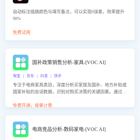
自动标注插旗颜色与填写备注，可以实现0误差，效率提升
90%
免费试用
国补政策销售分析-家具-[VOC AI]
淘宝 | 京东 | 抖音 | 快手
专注于电商家具类目，深度分析买家提及国补、地方补贴或
国家补贴的会话数据，识别对购买决策的关键因素。通过AI
大模型评估客服在政策宣传、回应及互动中的表现，生成优
化策略，助力商家利用国补政策提升GMV。
免费开通，按量计费
电商竞品分析-数码家电-[VOC AI]