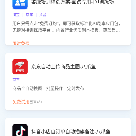
客服培训精选方案-面试专用-[AI训练场]
淘宝 | 京东 | 抖音
用户只需点击“免费订购”，即可获取标准化AI剧本应用包，
无缝对接训练场平台 。内置行业优质剧本模板，覆盖售前
咨询、售后处理等全场景，消除复杂部署流程，节省90%的
初始化时间，助力企业快速启动智能客服训练
限时免费
京东自动上传商品主图-八爪鱼
京东
商品全自动换图 · 批量操作 · 定时发布
免费试用
已售46+
抖音小店自订单自动插旗备注-八爪鱼