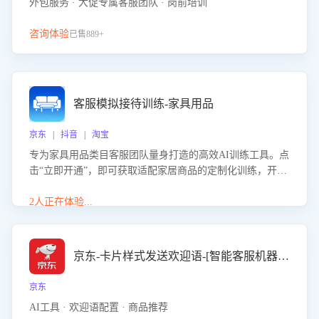
外包服务 · 大促专属客服团队 · 岗前培训
咨询体验
已售889+
客服模拟接待训练-家具用品
京东 | 抖音 | 淘宝
专为家具用品类目客服团队量身打造的高效AI训练工具。点
击“立即开通”，即可获取适配家居商品的定制化训练，开启
模拟真实客户对话的演练。针对性提升客服在家具用品功
能、尺寸参数咨询等高频场景下的专业应对能力。
2人正在体验...
京东-卡片样式发送欢迎语-[智能客服机器人]
京东
AI工具 · 欢迎语配置 · 商品推荐