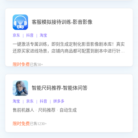
客服模拟接待训练-影音影像
京东 | 抖音 | 淘宝
一键激活专属训练，即刻生成定制化影音影像剧本库！真实
还原买家进线场景，店铺内商品都可配置到剧本中进行针对
性训练，加强商品知识解答能力，提升客服售前转化率。点
击 “立即开通”，快速获取影音影像类目剧本，一键开启客服
限时免费
已售50+
培训。
智能尺码推荐-智能体问答
淘宝 | 京东 | 抖音 | 拼多多
售前机器人 · 尺码推荐 · 自动生成
限时免费
已售1230+