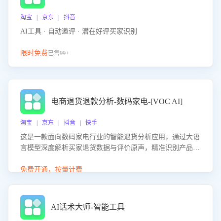
淘宝 | 京东 | 抖音
AI工具 · 自动邀评 · 潜在好评买家识别
限时免费
已售99+
电商退货退款分析-数码家电-[VOC AI]
淘宝 | 京东 | 抖音 | 快手
这是一款面向数码家电行业的智能退货分析应用，通过大语
言模型深度解析买家退货数据与评价原声，精准识别产品质
量、描述不符、物流破损等核心退货原因，并输出可落地的
改进建议，通过挖掘用户痛点驱动产品迭代，从根本上降低
免费开通，按量计费
退货率，进而降低因技术差异或服务疏漏导致的退款率。
AI话术大师-智能工具