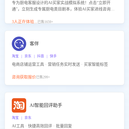
专为厨电客服设计的AI买家实战模拟系统！点击“立即开
通”，立刻生成专属厨电类目剧本，体验AI买家进线咨询真
实场景训练，快速掌握针对家用厨电商品的“功能咨询”等真
实场景应对技巧！
3人正在体验...
已售1659+
客伴
淘宝 | 京东 | 抖音 | 快手
电商店铺运营工具 · 营销任务实时发送 · 买家智能标签
咨询获取报价
已售299+
AI智能回评助手
淘宝 | 京东
AI工具 · 快捷高效回评 · 批量回复