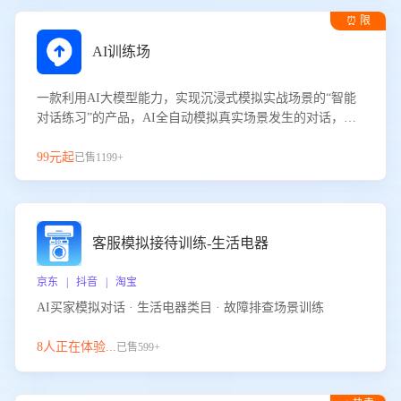
⏰ 限
时试用
AI训练场
一款利用AI大模型能力，实现沉浸式模拟实战场景的“智能
对话练习”的产品，AI全自动模拟真实场景发生的对话，企
业可以帮助员工提升客服接待技巧，持续提升客服团队的销
服能力。
99元起
已售1199+
客服模拟接待训练-生活电器
京东 | 抖音 | 淘宝
AI买家模拟对话 · 生活电器类目 · 故障排查场景训练
8人正在体验...
已售599+