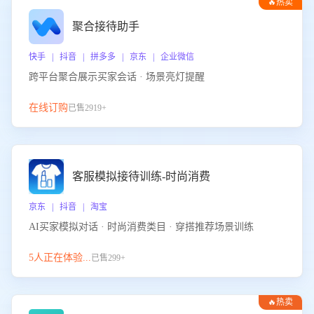
🔥热卖
聚合接待助手
快手 | 抖音 | 拼多多 | 京东 | 企业微信
跨平台聚合展示买家会话 · 场景亮灯提醒
在线订购
已售2919+
客服模拟接待训练-时尚消费
京东 | 抖音 | 淘宝
AI买家模拟对话 · 时尚消费类目 · 穿搭推荐场景训练
5人正在体验...
已售299+
🔥热卖