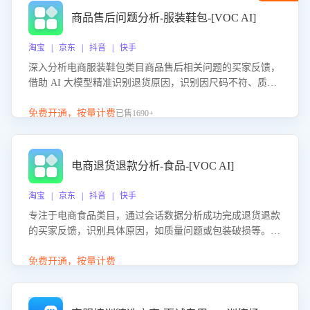
商品售后问题分析-服装鞋包-[VOC AI]
淘宝 | 京东 | 抖音 | 快手
深入分析电商服装鞋包类目商品售后相关问题的买家反馈，
借助 AI 大模型精准识别退货原因，识别因尺码不符、质量
问题等导致的退货原因，给出全方位优化产品与服务的建
议，助力商家优化产品或服务，实现销售额的显著提升。
免费开通，按量计费
已售1690+
电商退货退款分析-食品-[VOC AI]
淘宝 | 京东 | 抖音 | 快手
专注于电商食品类目，通过会话数据分析成功完成退货退款
的买家反馈，识别具体原因，如质量问题或包装破损等。结
合AI大模型，自动评估客服挽回效果，输出优化策略，助力
商家降低退款率，提升售后效率。
免费开通，按量计费