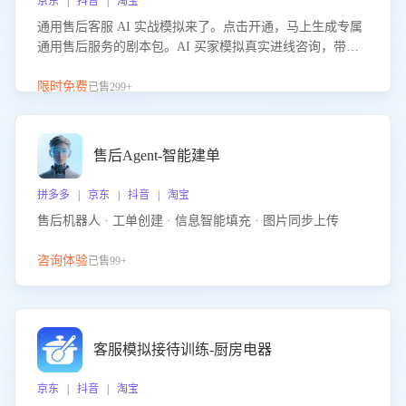
京东 | 抖音 | 淘宝
通用售后客服 AI 实战模拟来了。点击开通，马上生成专属
通用售后服务的剧本包。AI 买家模拟真实进线咨询，带您
的客服团队进行沉浸式训练，快速吃透功能咨询等售后场景
的应对要点，轻松提升服务能力。
限时免费
已售299+
售后Agent-智能建单
拼多多 | 京东 | 抖音 | 淘宝
售后机器人 · 工单创建 · 信息智能填充 · 图片同步上传
咨询体验
已售99+
客服模拟接待训练-厨房电器
京东 | 抖音 | 淘宝