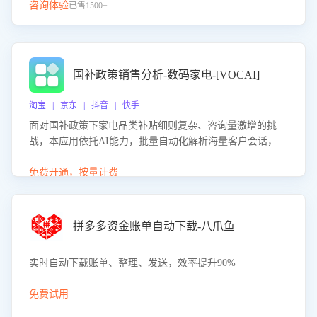
咨询体验
已售1500+
国补政策销售分析-数码家电-[VOCAI]
淘宝 | 京东 | 抖音 | 快手
面对国补政策下家电品类补贴细则复杂、咨询量激增的挑
战，本应用依托AI能力，批量自动化解析海量客户会话，精
准识别消费者对能以旧换新、补贴额度等政策的关注焦点与
购买意向，深度洞察决策动因。同时全面评估客服团队政策
免费开通，按量计费
解读准确性与响应效率，定位服务薄弱环节，为企业提供数
据驱动的策略优化建议与培训支持，助力提升政策响应速
度、客服转化能力及销售业绩。
拼多多资金账单自动下载-八爪鱼
实时自动下载账单、整理、发送，效率提升90%
免费试用