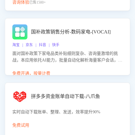
咨询体验
已售1500+
国补政策销售分析-数码家电-[VOCAI]
淘宝 | 京东 | 抖音 | 快手
面对国补政策下家电品类补贴细则复杂、咨询量激增的挑
战，本应用依托AI能力，批量自动化解析海量客户会话，精
准识别消费者对能以旧换新、补贴额度等政策的关注焦点与
购买意向，深度洞察决策动因。同时全面评估客服团队政策
免费开通，按量计费
解读准确性与响应效率，定位服务薄弱环节，为企业提供数
据驱动的策略优化建议与培训支持，助力提升政策响应速
度、客服转化能力及销售业绩。
拼多多资金账单自动下载-八爪鱼
实时自动下载账单、整理、发送，效率提升90%
免费试用