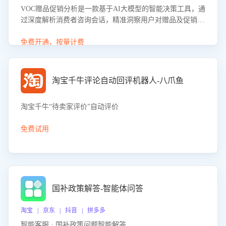
VOC赠品促销分析是一款基于AI大模型的智能决策工具，通
过深度解析消费者咨询会话，精准洞察用户对赠品及促销政
策的真实偏好与需求。该应用可识别高吸引力赠品和热门促
销诉求，帮助企业制定个性化赠品组合策略，优化资源投放
免费开通，按量计费
并淘汰低效赠品，在提升成交转化率的同时有效控制成本，
实现促销效果最大化。
淘宝千牛评论自动回评机器人-八爪鱼
淘宝千牛“待卖家评价”自动评价
免费试用
国补政策解答-智能体问答
淘宝 | 京东 | 抖音 | 拼多多
智能客服 · 国补政策问题智能解答