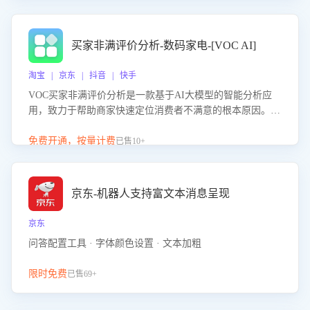
成效。系统可自动生成针对性改进策略，包括沟通话术优
化、流程规范及部门协同建议，从而提升客服团队舆情应对
能力，阻断差评扩散，维护品牌声誉，实现客户满意度的持
买家非满评价分析-数码家电-[VOC AI]
续提升。
淘宝 | 京东 | 抖音 | 快手
VOC买家非满评价分析是一款基于AI大模型的智能分析应
用，致力于帮助商家快速定位消费者不满意的根本原因。该
产品可自动识别非满评价中的关键问题，区别问题是否属于
客服原因或其它部门原因，明确责任归属，提供可落地的改
免费开通，按量计费
已售10+
进建议与策略方向。通过深入挖掘会话内容，商家可针对性
优化服务流程、提升客服质量，并协同相关部门推进体验整
改，有效提升客户满意度和店铺整体服务质量。
京东-机器人支持富文本消息呈现
京东
问答配置工具 · 字体颜色设置 · 文本加粗
限时免费
已售69+