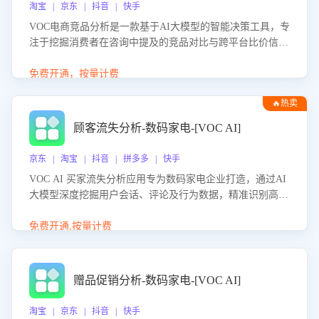
淘宝 | 京东 | 抖音 | 快手
VOC电商竞品分析是一款基于AI大模型的智能决策工具，专
注于挖掘消费者在咨询中提及的竞品对比与跨平台比价信
息。该应用能够精准识别被频繁对比的竞品品牌、咨询量、
商品信息，进行多维度交叉对比，并分析消费者的比价行
免费开通，按量计费
为。通过提供数据驱动的竞品洞察与差异化策略建议，帮助
🔥热卖
企业优化营销话术、突出产品与服务优势，有效提升咨询转
化率，避免陷入单纯价格竞争，实现精准扬长避短。
顾客流失分析-数码家电-[VOC AI]
京东 | 淘宝 | 抖音 | 拼多多 | 快手
VOC AI 买家流失分析应用专为数码家电企业打造，通过AI
大模型深度挖掘用户会话、评论及行为数据，精准识别高流
失风险客户，并定位流失原因：包括产品质量缺陷、售后响
应延迟、竞品价格冲击等。系统自动输出可落地的挽回策
免费开通,按量计费
略，迅速同步到店铺运营团队。
赠品促销分析-数码家电-[VOC AI]
淘宝 | 京东 | 抖音 | 快手