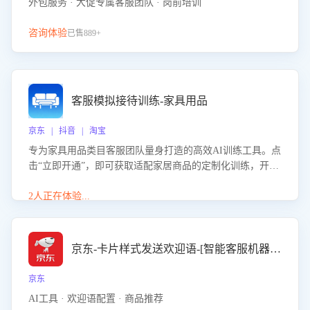
外包服务 · 大促专属客服团队 · 岗前培训
咨询体验
已售889+
客服模拟接待训练-家具用品
京东 | 抖音 | 淘宝
专为家具用品类目客服团队量身打造的高效AI训练工具。点
击“立即开通”，即可获取适配家居商品的定制化训练，开启
模拟真实客户对话的演练。针对性提升客服在家具用品功
能、尺寸参数咨询等高频场景下的专业应对能力。
2人正在体验...
京东-卡片样式发送欢迎语-[智能客服机器人]
京东
AI工具 · 欢迎语配置 · 商品推荐