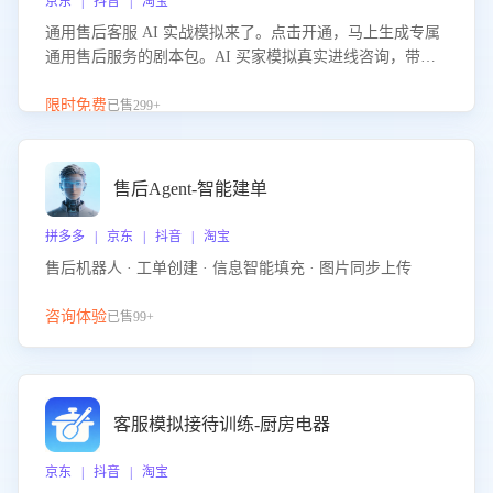
京东 | 抖音 | 淘宝
通用售后客服 AI 实战模拟来了。点击开通，马上生成专属
通用售后服务的剧本包。AI 买家模拟真实进线咨询，带您
的客服团队进行沉浸式训练，快速吃透功能咨询等售后场景
的应对要点，轻松提升服务能力。
限时免费
已售299+
售后Agent-智能建单
拼多多 | 京东 | 抖音 | 淘宝
售后机器人 · 工单创建 · 信息智能填充 · 图片同步上传
咨询体验
已售99+
客服模拟接待训练-厨房电器
京东 | 抖音 | 淘宝