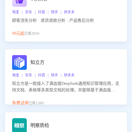
淘宝 | 京东 | 抖音 | 快手 | 拼多多
顾客流失分析 · 退货退款分析 · 产品售后分析
99元起
已售2950+
知立方
淘宝 | 京东 | 抖音 | 快手 | 拼多多
知立方是一款接入了满血版DeepSeek通用知识管理应用，支
持文档、表格等多类型文档的处理，并能够基于满血版
DeepSeek做知识应答。它能够为多种应用场景提供强大的知
识支持，帮助用户高效管理和利用知识资源。通过该产品，
免费试用
已售1288+
用户可以轻松实现文档的上传、分类、检索，提升知识管理
的智能化水平。
明察质检