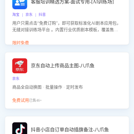
客服培训精选方案-面试专用-[AI训练场]
淘宝 | 京东 | 抖音
用户只需点击“免费订购”，即可获取标准化AI剧本应用包，
无缝对接训练场平台 。内置行业优质剧本模板，覆盖售前
咨询、售后处理等全场景，消除复杂部署流程，节省90%的
初始化时间，助力企业快速启动智能客服训练
限时免费
京东自动上传商品主图-八爪鱼
京东
商品全自动换图 · 批量操作 · 定时发布
免费试用
已售46+
抖音小店自订单自动插旗备注-八爪鱼