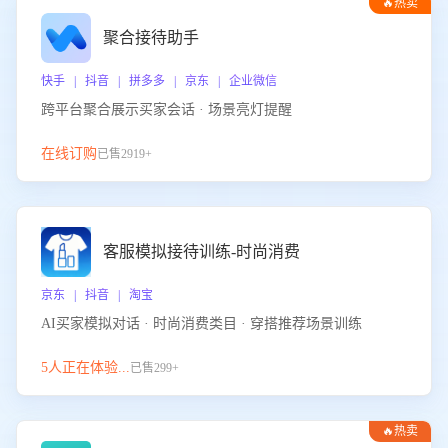
🔥热卖
聚合接待助手
快手 | 抖音 | 拼多多 | 京东 | 企业微信
跨平台聚合展示买家会话 · 场景亮灯提醒
在线订购
已售2919+
客服模拟接待训练-时尚消费
京东 | 抖音 | 淘宝
AI买家模拟对话 · 时尚消费类目 · 穿搭推荐场景训练
5人正在体验...
已售299+
🔥热卖