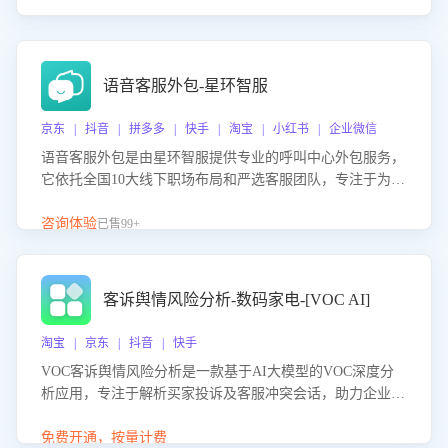
语音客服外包-星环智服
京东 | 抖音 | 拼多多 | 快手 | 淘宝 | 小红书 | 企业微信
语音客服外包是由星环智服提供专业的呼叫中心外包服务，
它依托全国10大线下职场布局和严选客服团队，专注于为企
业提供高效的语音呼叫解决方案。这项服务旨在通过专业的
客服团队和智能工具提升语音客服服务效率和质量，帮助企
咨询体验
已售99+
业实现降本增效。
客诉舆情风险分析-数码家电-[VOC AI]
淘宝 | 京东 | 抖音 | 快手
VOC客诉舆情风险分析是一款基于AI大模型的VOC深度分
析应用，专注于解析买家投诉及客服冲突会话，助力企业精
准防控舆情风险。该产品通过智能定位高风险会话、精准判
别客户情绪、归因争议根源，并客观评估客服应对合理性与
免费开通，按量计费