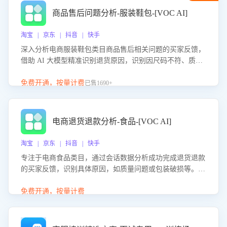
商品售后问题分析-服装鞋包-[VOC AI]
淘宝 | 京东 | 抖音 | 快手
深入分析电商服装鞋包类目商品售后相关问题的买家反馈，
借助 AI 大模型精准识别退货原因，识别因尺码不符、质量
问题等导致的退货原因，给出全方位优化产品与服务的建
议，助力商家优化产品或服务，实现销售额的显著提升。
免费开通，按量计费
已售1690+
电商退货退款分析-食品-[VOC AI]
淘宝 | 京东 | 抖音 | 快手
专注于电商食品类目，通过会话数据分析成功完成退货退款
的买家反馈，识别具体原因，如质量问题或包装破损等。结
合AI大模型，自动评估客服挽回效果，输出优化策略，助力
商家降低退款率，提升售后效率。
免费开通，按量计费