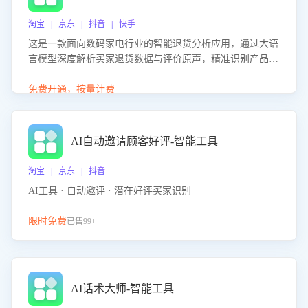
淘宝 | 京东 | 抖音 | 快手
这是一款面向数码家电行业的智能退货分析应用，通过大语
言模型深度解析买家退货数据与评价原声，精准识别产品质
量、描述不符、物流破损等核心退货原因，并输出可落地的
改进建议，通过挖掘用户痛点驱动产品迭代，从根本上降低
免费开通，按量计费
退货率，进而降低因技术差异或服务疏漏导致的退款率。
AI自动邀请顾客好评-智能工具
淘宝 | 京东 | 抖音
AI工具 · 自动邀评 · 潜在好评买家识别
限时免费
已售99+
AI话术大师-智能工具