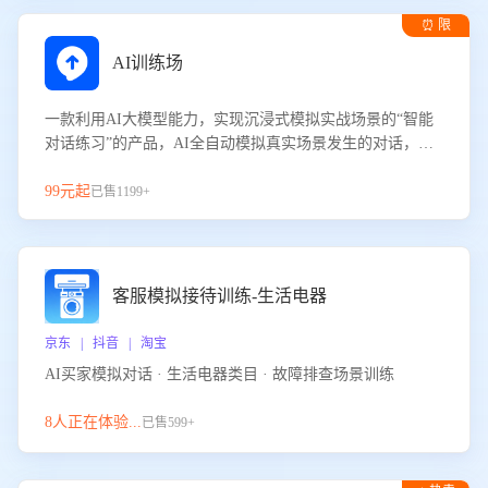
⏰ 限
时试用
AI训练场
一款利用AI大模型能力，实现沉浸式模拟实战场景的“智能
对话练习”的产品，AI全自动模拟真实场景发生的对话，企
业可以帮助员工提升客服接待技巧，持续提升客服团队的销
服能力。
99元起
已售1199+
客服模拟接待训练-生活电器
京东 | 抖音 | 淘宝
AI买家模拟对话 · 生活电器类目 · 故障排查场景训练
8人正在体验...
已售599+