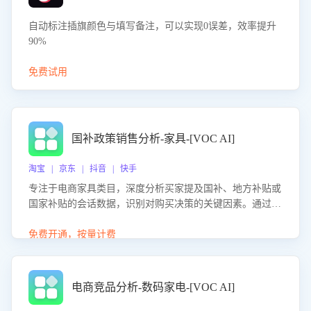
自动标注插旗颜色与填写备注，可以实现0误差，效率提升
90%
免费试用
国补政策销售分析-家具-[VOC AI]
淘宝 | 京东 | 抖音 | 快手
专注于电商家具类目，深度分析买家提及国补、地方补贴或
国家补贴的会话数据，识别对购买决策的关键因素。通过AI
大模型评估客服在政策宣传、回应及互动中的表现，生成优
化策略，助力商家利用国补政策提升GMV。
免费开通，按量计费
电商竞品分析-数码家电-[VOC AI]