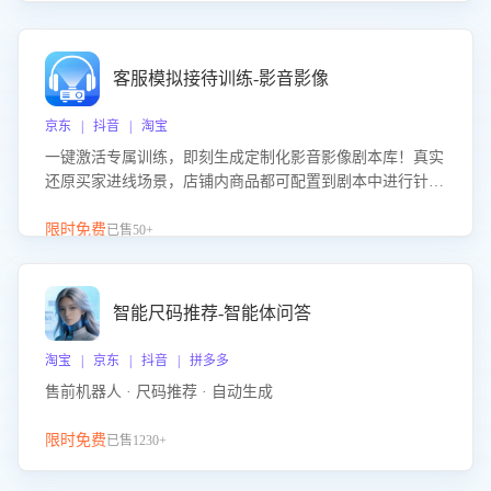
客服模拟接待训练-影音影像
京东 | 抖音 | 淘宝
一键激活专属训练，即刻生成定制化影音影像剧本库！真实
还原买家进线场景，店铺内商品都可配置到剧本中进行针对
性训练，加强商品知识解答能力，提升客服售前转化率。点
击 “立即开通”，快速获取影音影像类目剧本，一键开启客服
限时免费
已售50+
培训。
智能尺码推荐-智能体问答
淘宝 | 京东 | 抖音 | 拼多多
售前机器人 · 尺码推荐 · 自动生成
限时免费
已售1230+