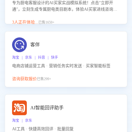
专为厨电客服设计的AI买家实战模拟系统！点击“立即开
通”，立刻生成专属厨电类目剧本，体验AI买家进线咨询真
实场景训练，快速掌握针对家用厨电商品的“功能咨询”等真
实场景应对技巧！
3人正在体验...
已售1659+
客伴
淘宝 | 京东 | 抖音 | 快手
电商店铺运营工具 · 营销任务实时发送 · 买家智能标签
咨询获取报价
已售299+
AI智能回评助手
淘宝 | 京东
AI工具 · 快捷高效回评 · 批量回复