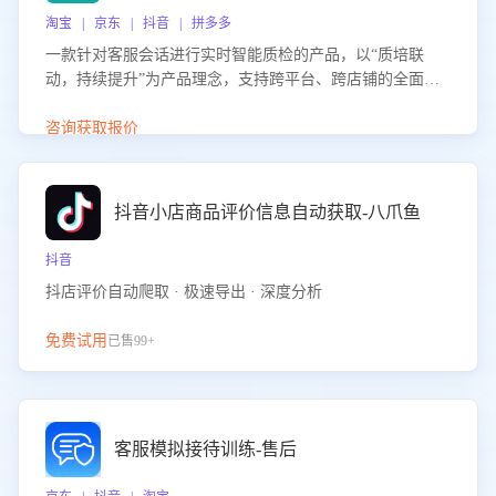
淘宝 | 京东 | 抖音 | 拼多多
一款针对客服会话进行实时智能质检的产品，以“质培联
动，持续提升”为产品理念，支持跨平台、跨店铺的全面、
实时、智能化质检，并根据质检结果形成质培联动，持续提
升客服团队的销服能力。
咨询获取报价
抖音小店商品评价信息自动获取-八爪鱼
抖音
抖店评价自动爬取 · 极速导出 · 深度分析
免费试用
已售99+
客服模拟接待训练-售后