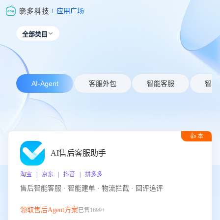
应用广场
全部类目

AI-Agent
客服外包
智能客服
智能
👍 本
周推荐
AI售后客服助手
淘宝 | 京东 | 抖音 | 拼多多
售后智能客服 · 智能建单 · 物流拦截 · 回评追评
领取售后Agent方案
已售1699+