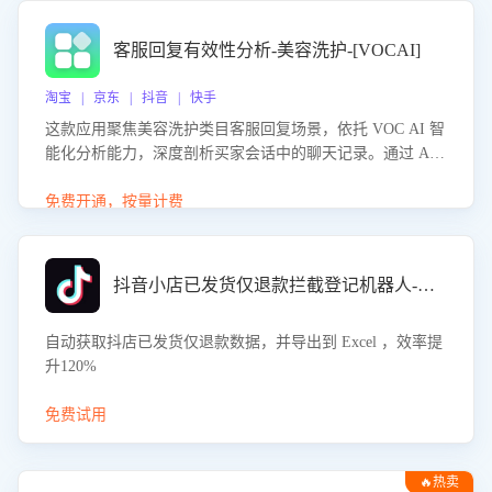
客服回复有效性分析-美容洗护-[VOCAI]
淘宝 | 京东 | 抖音 | 快手
这款应用聚焦美容洗护类目客服回复场景，依托 VOC AI 智
能化分析能力，深度剖析买家会话中的聊天记录。通过 AI
大模型精准定位客服在不同场景的理解与回应难点，评判解
答的有效性与完整性，输出针对性改进策略，助力商家快速
免费开通，按量计费
优化快捷话术，提升客服接待响应率与服务质量。
抖音小店已发货仅退款拦截登记机器人-八爪鱼
自动获取抖店已发货仅退款数据，并导出到 Excel ，效率提
升120%
免费试用
🔥热卖