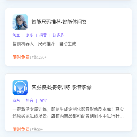
智能尺码推荐-智能体问答
淘宝 | 京东 | 抖音 | 拼多多
售前机器人 · 尺码推荐 · 自动生成
限时免费
已售1230+
客服模拟接待训练-影音影像
京东 | 抖音 | 淘宝
一键激活专属训练，即刻生成定制化影音影像剧本库！真实
还原买家进线场景，店铺内商品都可配置到剧本中进行针对
性训练，加强商品知识解答能力，提升客服售前转化率。点
击 “立即开通”，快速获取影音影像类目剧本，一键开启客服
限时免费
已售50+
培训。