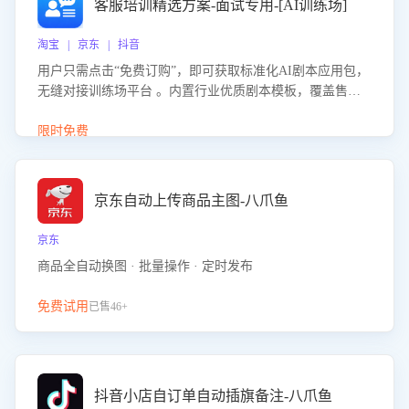
客服培训精选方案-面试专用-[AI训练场]
淘宝 | 京东 | 抖音
用户只需点击“免费订购”，即可获取标准化AI剧本应用包，
无缝对接训练场平台 。内置行业优质剧本模板，覆盖售前
咨询、售后处理等全场景，消除复杂部署流程，节省90%的
初始化时间，助力企业快速启动智能客服训练
限时免费
京东自动上传商品主图-八爪鱼
京东
商品全自动换图 · 批量操作 · 定时发布
免费试用
已售46+
抖音小店自订单自动插旗备注-八爪鱼