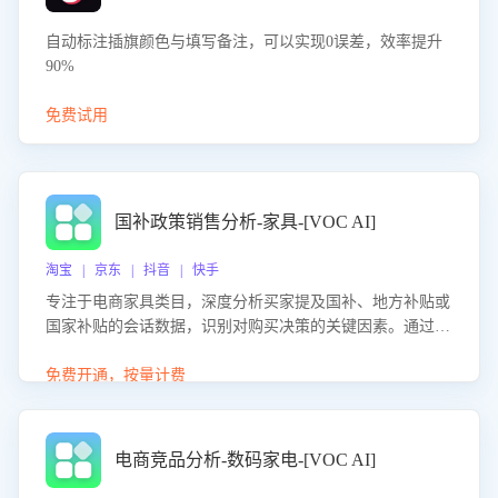
自动标注插旗颜色与填写备注，可以实现0误差，效率提升
90%
免费试用
国补政策销售分析-家具-[VOC AI]
淘宝 | 京东 | 抖音 | 快手
专注于电商家具类目，深度分析买家提及国补、地方补贴或
国家补贴的会话数据，识别对购买决策的关键因素。通过AI
大模型评估客服在政策宣传、回应及互动中的表现，生成优
化策略，助力商家利用国补政策提升GMV。
免费开通，按量计费
电商竞品分析-数码家电-[VOC AI]