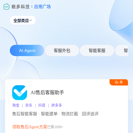
应用广场
全部类目

AI-Agent
客服外包
智能客服
智能
👍 本
周推荐
AI售后客服助手
淘宝 | 京东 | 抖音 | 拼多多
售后智能客服 · 智能建单 · 物流拦截 · 回评追评
领取售后Agent方案
已售1699+