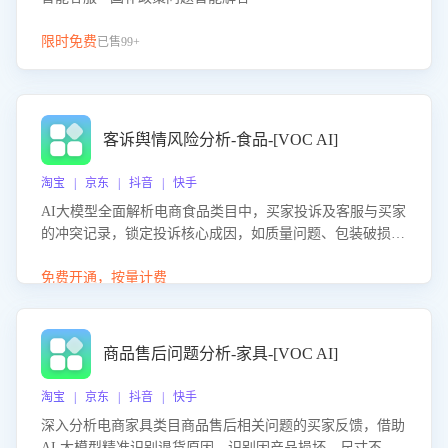
限时免费
已售99+
客诉舆情风险分析-食品-[VOC AI]
淘宝 | 京东 | 抖音 | 快手
AI大模型全面解析电商食品类目中，买家投诉及客服与买家
的冲突记录，锁定投诉核心成因，如质量问题、包装破损
等。同时，评估客服处理效果，生成优化策略，助力商家前
置差评防控，提升客户满意度。
免费开通，按量计费
商品售后问题分析-家具-[VOC AI]
淘宝 | 京东 | 抖音 | 快手
深入分析电商家具类目商品售后相关问题的买家反馈，借助
AI 大模型精准识别退货原因，识别因产品损坏、尺寸不符