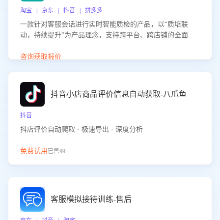
淘宝 | 京东 | 抖音 | 拼多多
一款针对客服会话进行实时智能质检的产品，以“质培联
动，持续提升”为产品理念，支持跨平台、跨店铺的全面、
实时、智能化质检，并根据质检结果形成质培联动，持续提
升客服团队的销服能力。
咨询获取报价
抖音小店商品评价信息自动获取-八爪鱼
抖音
抖店评价自动爬取 · 极速导出 · 深度分析
免费试用
已售99+
客服模拟接待训练-售后