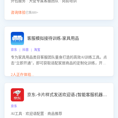
外包服务 · 大促专属客服团队 · 岗前培训
咨询体验
已售889+
客服模拟接待训练-家具用品
京东 | 抖音 | 淘宝
专为家具用品类目客服团队量身打造的高效AI训练工具。点
击“立即开通”，即可获取适配家居商品的定制化训练，开启
模拟真实客户对话的演练。针对性提升客服在家具用品功
能、尺寸参数咨询等高频场景下的专业应对能力。
2人正在体验...
京东-卡片样式发送欢迎语-[智能客服机器人]
京东
AI工具 · 欢迎语配置 · 商品推荐