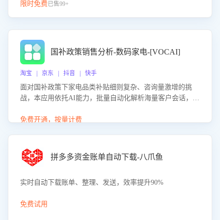
限时免费
已售99+
国补政策销售分析-数码家电-[VOCAI]
淘宝 | 京东 | 抖音 | 快手
面对国补政策下家电品类补贴细则复杂、咨询量激增的挑
战，本应用依托AI能力，批量自动化解析海量客户会话，精
准识别消费者对能以旧换新、补贴额度等政策的关注焦点与
购买意向，深度洞察决策动因。同时全面评估客服团队政策
免费开通，按量计费
解读准确性与响应效率，定位服务薄弱环节，为企业提供数
据驱动的策略优化建议与培训支持，助力提升政策响应速
度、客服转化能力及销售业绩。
拼多多资金账单自动下载-八爪鱼
实时自动下载账单、整理、发送，效率提升90%
免费试用