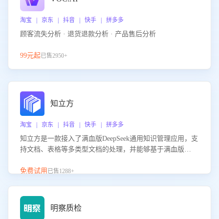
淘宝 | 京东 | 抖音 | 快手 | 拼多多
顾客流失分析 · 退货退款分析 · 产品售后分析
99元起
已售2950+
知立方
淘宝 | 京东 | 抖音 | 快手 | 拼多多
知立方是一款接入了满血版DeepSeek通用知识管理应用，支
持文档、表格等多类型文档的处理，并能够基于满血版
DeepSeek做知识应答。它能够为多种应用场景提供强大的知
识支持，帮助用户高效管理和利用知识资源。通过该产品，
免费试用
已售1288+
用户可以轻松实现文档的上传、分类、检索，提升知识管理
的智能化水平。
明察质检