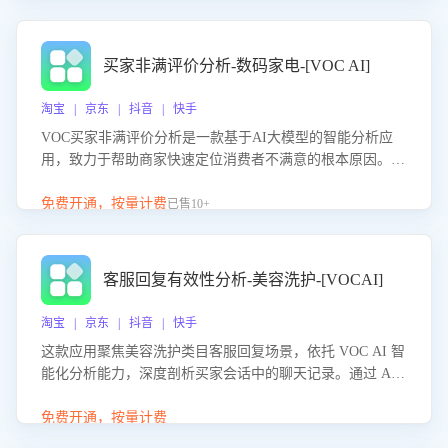
成效。系统可自动生成针对性改进策略，包括沟通话术优
化、流程规范及部门协同建议，从而提升客服团队舆情应对
能力，阻断差评扩散，维护品牌声誉，实现客户满意度的持
买家非满评价分析-数码家电-[VOC AI]
续提升。
淘宝 | 京东 | 抖音 | 快手
VOC买家非满评价分析是一款基于AI大模型的智能分析应
用，致力于帮助商家快速定位消费者不满意的根本原因。该
产品可自动识别非满评价中的关键问题，区别问题是否属于
客服原因或其它部门原因，明确责任归属，提供可落地的改
免费开通，按量计费
已售10+
进建议与策略方向。通过深入挖掘会话内容，商家可针对性
优化服务流程、提升客服质量，并协同相关部门推进体验整
改，有效提升客户满意度和店铺整体服务质量。
客服回复有效性分析-美容洗护-[VOCAI]
淘宝 | 京东 | 抖音 | 快手
这款应用聚焦美容洗护类目客服回复场景，依托 VOC AI 智
能化分析能力，深度剖析买家会话中的聊天记录。通过 AI
大模型精准定位客服在不同场景的理解与回应难点，评判解
答的有效性与完整性，输出针对性改进策略，助力商家快速
免费开通，按量计费
优化快捷话术，提升客服接待响应率与服务质量。