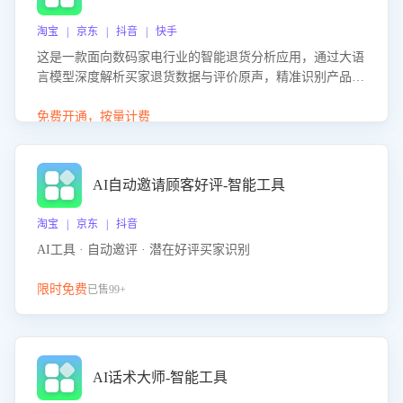
淘宝 | 京东 | 抖音 | 快手
这是一款面向数码家电行业的智能退货分析应用，通过大语
言模型深度解析买家退货数据与评价原声，精准识别产品质
量、描述不符、物流破损等核心退货原因，并输出可落地的
改进建议，通过挖掘用户痛点驱动产品迭代，从根本上降低
免费开通，按量计费
退货率，进而降低因技术差异或服务疏漏导致的退款率。
AI自动邀请顾客好评-智能工具
淘宝 | 京东 | 抖音
AI工具 · 自动邀评 · 潜在好评买家识别
限时免费
已售99+
AI话术大师-智能工具