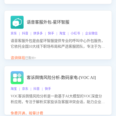
语音客服外包-星环智服
京东 | 抖音 | 拼多多 | 快手 | 淘宝 | 小红书 | 企业微信
语音客服外包是由星环智服提供专业的呼叫中心外包服务，
它依托全国10大线下职场布局和严选客服团队，专注于为企
业提供高效的语音呼叫解决方案。这项服务旨在通过专业的
客服团队和智能工具提升语音客服服务效率和质量，帮助企
咨询体验
已售99+
业实现降本增效。
客诉舆情风险分析-数码家电-[VOC AI]
淘宝 | 京东 | 抖音 | 快手
VOC客诉舆情风险分析是一款基于AI大模型的VOC深度分
析应用，专注于解析买家投诉及客服冲突会话，助力企业精
准防控舆情风险。该产品通过智能定位高风险会话、精准判
别客户情绪、归因争议根源，并客观评估客服应对合理性与
免费开通，按量计费