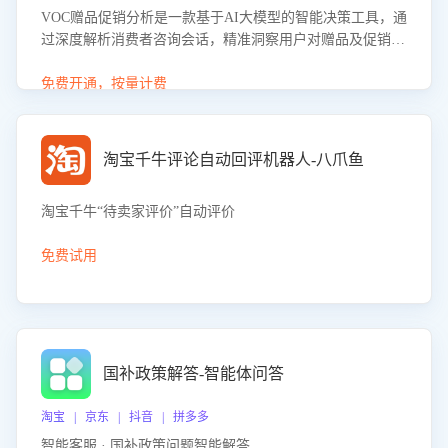
VOC赠品促销分析是一款基于AI大模型的智能决策工具，通
过深度解析消费者咨询会话，精准洞察用户对赠品及促销政
策的真实偏好与需求。该应用可识别高吸引力赠品和热门促
销诉求，帮助企业制定个性化赠品组合策略，优化资源投放
免费开通，按量计费
并淘汰低效赠品，在提升成交转化率的同时有效控制成本，
实现促销效果最大化。
淘宝千牛评论自动回评机器人-八爪鱼
淘宝千牛“待卖家评价”自动评价
免费试用
国补政策解答-智能体问答
淘宝 | 京东 | 抖音 | 拼多多
智能客服 · 国补政策问题智能解答