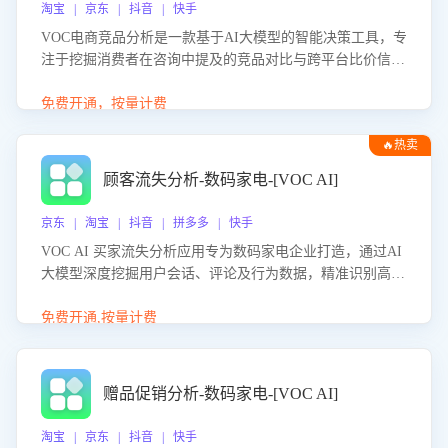
淘宝 | 京东 | 抖音 | 快手
VOC电商竞品分析是一款基于AI大模型的智能决策工具，专
注于挖掘消费者在咨询中提及的竞品对比与跨平台比价信
息。该应用能够精准识别被频繁对比的竞品品牌、咨询量、
商品信息，进行多维度交叉对比，并分析消费者的比价行
免费开通，按量计费
为。通过提供数据驱动的竞品洞察与差异化策略建议，帮助
🔥热卖
企业优化营销话术、突出产品与服务优势，有效提升咨询转
化率，避免陷入单纯价格竞争，实现精准扬长避短。
顾客流失分析-数码家电-[VOC AI]
京东 | 淘宝 | 抖音 | 拼多多 | 快手
VOC AI 买家流失分析应用专为数码家电企业打造，通过AI
大模型深度挖掘用户会话、评论及行为数据，精准识别高流
失风险客户，并定位流失原因：包括产品质量缺陷、售后响
应延迟、竞品价格冲击等。系统自动输出可落地的挽回策
免费开通,按量计费
略，迅速同步到店铺运营团队。
赠品促销分析-数码家电-[VOC AI]
淘宝 | 京东 | 抖音 | 快手