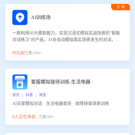
⏰ 限
时试用
AI训练场
一款利用AI大模型能力，实现沉浸式模拟实战场景的“智能
对话练习”的产品，AI全自动模拟真实场景发生的对话，企
业可以帮助员工提升客服接待技巧，持续提升客服团队的销
服能力。
99元起
已售1199+
客服模拟接待训练-生活电器
京东 | 抖音 | 淘宝
AI买家模拟对话 · 生活电器类目 · 故障排查场景训练
8人正在体验...
已售599+