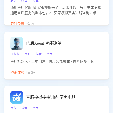
京东 | 抖音 | 淘宝
通用售后客服 AI 实战模拟来了。点击开通，马上生成专属
通用售后服务的剧本包。AI 买家模拟真实进线咨询，带您
的客服团队进行沉浸式训练，快速吃透功能咨询等售后场景
的应对要点，轻松提升服务能力。
限时免费
已售299+
售后Agent-智能建单
拼多多 | 京东 | 抖音 | 淘宝
售后机器人 · 工单创建 · 信息智能填充 · 图片同步上传
咨询体验
已售99+
客服模拟接待训练-厨房电器
京东 | 抖音 | 淘宝