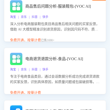
商品售后问题分析-服装鞋包-[VOC AI]
淘宝 | 京东 | 抖音 | 快手
深入分析电商服装鞋包类目商品售后相关问题的买家反馈，
借助 AI 大模型精准识别退货原因，识别因尺码不符、质量
问题等导致的退货原因，给出全方位优化产品与服务的建
议，助力商家优化产品或服务，实现销售额的显著提升。
免费开通，按量计费
已售1690+
电商退货退款分析-食品-[VOC AI]
淘宝 | 京东 | 抖音 | 快手
专注于电商食品类目，通过会话数据分析成功完成退货退款
的买家反馈，识别具体原因，如质量问题或包装破损等。结
合AI大模型，自动评估客服挽回效果，输出优化策略，助力
商家降低退款率，提升售后效率。
免费开通，按量计费