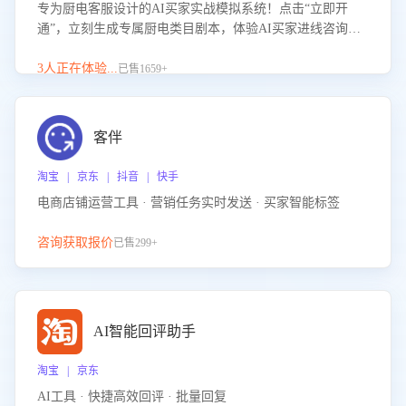
专为厨电客服设计的AI买家实战模拟系统！点击“立即开
通”，立刻生成专属厨电类目剧本，体验AI买家进线咨询真
实场景训练，快速掌握针对家用厨电商品的“功能咨询”等真
实场景应对技巧！
3人正在体验...
已售1659+
客伴
淘宝 | 京东 | 抖音 | 快手
电商店铺运营工具 · 营销任务实时发送 · 买家智能标签
咨询获取报价
已售299+
AI智能回评助手
淘宝 | 京东
AI工具 · 快捷高效回评 · 批量回复