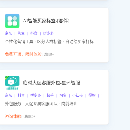
动产品迭代，从根本上降低退货率，进而降低因技术
差异或服务疏漏导致的退款率。
AI智能买家标签-[客伴]
京东 | 淘宝 | 抖音 | 拼多多
个性化营销工具 · 区分人群标签 · 自动给买家打标
免费开通，限时体验
已售99+
临时大促客服外包-星环智服
京东 | 抖音 | 拼多多 | 快手 | 淘宝 | 小红书 | 得物 | 企业微信
外包服务 · 大促专属客服团队 · 岗前培训
咨询体验
已售889+