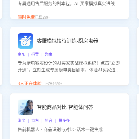
专属通用售后服务的剧本包。AI 买家模拟真实进线咨
询，带您的客服团队进行沉浸式训练，快速吃透功能
咨询等售后场景的应对要点，轻松提升服务能力。
限时免费
已售299+
客服模拟接待训练-厨房电器
京东 | 抖音 | 淘宝
专为厨电客服设计的AI买家实战模拟系统！点击“立即
开通”，立刻生成专属厨电类目剧本，体验AI买家进线
咨询真实场景训练，快速掌握针对家用厨电商品的“功
能咨询”等真实场景应对技巧！
3人正在体验...
已售1659+
智能商品对比-智能体问答
淘宝 | 京东 | 抖音 | 拼多多
售前机器人 · 商品识别与对比 ·话术一键生成