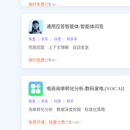
升客服售前转化率。点击 “立即开通”，快速获取影音
限时免费
已售50+
影像类目剧本，一键开启客服培训。
通用应答智能体-智能体问答
淘宝 | 京东 | 抖音 | 拼多多
兜底回复 · 上下文理解 · 自动发送
限时免费
已售99+
电商询单转化分析-数码家电-[VOC AI]
淘宝 | 京东 | 抖音 | 快手
询单转化分析 · 数据深度挖掘 · 标准化策略
免费开通，按量计费
已售1280+