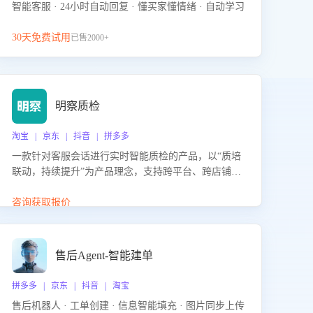
智能客服 · 24小时自动回复 · 懂买家懂情绪 · 自动学习
30天免费试用
已售2000+
明察质检
淘宝 | 京东 | 抖音 | 拼多多
一款针对客服会话进行实时智能质检的产品，以“质培
联动，持续提升”为产品理念，支持跨平台、跨店铺的
全面、实时、智能化质检，并根据质检结果形成质培
联动，持续提升客服团队的销服能力。
咨询获取报价
售后Agent-智能建单
拼多多 | 京东 | 抖音 | 淘宝
售后机器人 · 工单创建 · 信息智能填充 · 图片同步上传