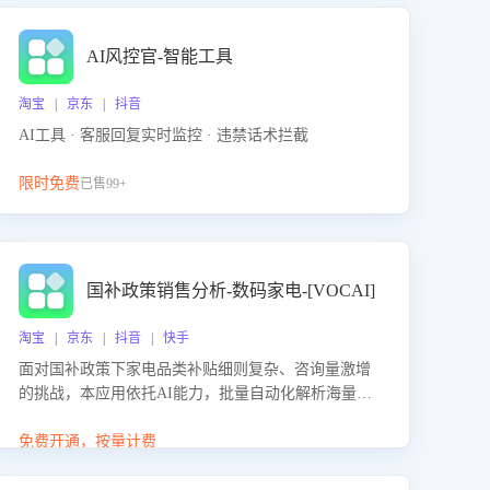
AI风控官-智能工具
淘宝 | 京东 | 抖音
AI工具 · 客服回复实时监控 · 违禁话术拦截
限时免费
已售99+
国补政策销售分析-数码家电-[VOCAI]
淘宝 | 京东 | 抖音 | 快手
面对国补政策下家电品类补贴细则复杂、咨询量激增
的挑战，本应用依托AI能力，批量自动化解析海量客
户会话，精准识别消费者对能以旧换新、补贴额度等
政策的关注焦点与购买意向，深度洞察决策动因。同
免费开通，按量计费
时全面评估客服团队政策解读准确性与响应效率，定
位服务薄弱环节，为企业提供数据驱动的策略优化建