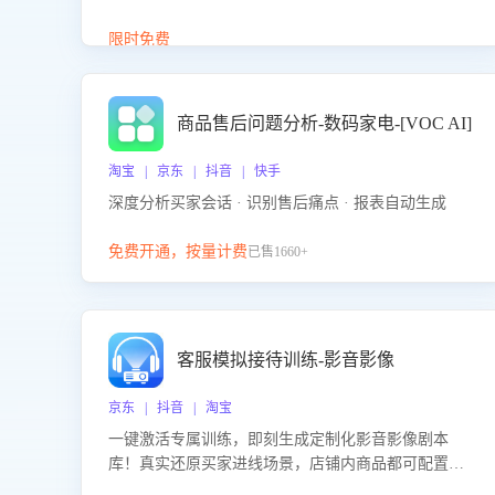
答、商品卖点介绍等智能体提供完整、全面、准确的
商品知识。
限时免费
商品售后问题分析-数码家电-[VOC AI]
淘宝 | 京东 | 抖音 | 快手
深度分析买家会话 · 识别售后痛点 · 报表自动生成
免费开通，按量计费
已售1660+
客服模拟接待训练-影音影像
京东 | 抖音 | 淘宝
一键激活专属训练，即刻生成定制化影音影像剧本
库！真实还原买家进线场景，店铺内商品都可配置到
剧本中进行针对性训练，加强商品知识解答能力，提