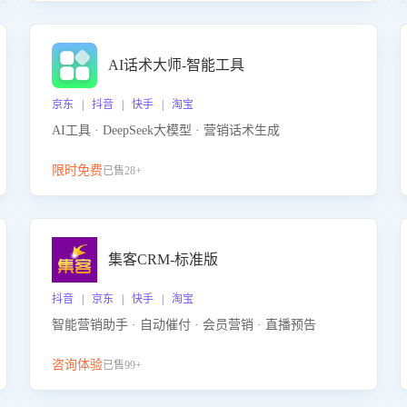
AI话术大师-智能工具
京东 | 抖音 | 快手 | 淘宝
AI工具 · DeepSeek大模型 · 营销话术生成
限时免费
已售28+
集客CRM-标准版
抖音 | 京东 | 快手 | 淘宝
智能营销助手 · 自动催付 · 会员营销 · 直播预告
咨询体验
已售99+