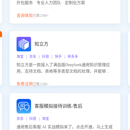
外包服务 · 专业人力团队 · 定制化方案
咨询体验
已售2399+
知立方
淘宝 | 京东 | 抖音 | 快手 | 拼多多
知立方是一款接入了满血版DeepSeek通用知识管理应
用，支持文档、表格等多类型文档的处理，并能够基
于满血版DeepSeek做知识应答。它能够为多种应用场
景提供强大的知识支持，帮助用户高效管理和利用知
免费试用
已售1288+
识资源。通过该产品，用户可以轻松实现文档的上
传、分类、检索，提升知识管理的智能化水平。
客服模拟接待训练-售后
京东 | 抖音 | 淘宝
通用售后客服 AI 实战模拟来了。点击开通，马上生成