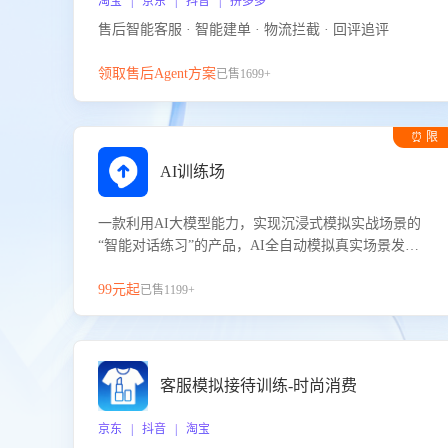
淘宝 | 京东 | 抖音 | 拼多多
售后智能客服 · 智能建单 · 物流拦截 · 回评追评
领取售后Agent方案
已售1699+
⏰ 限
时试用
AI训练场
一款利用AI大模型能力，实现沉浸式模拟实战场景的
“智能对话练习”的产品，AI全自动模拟真实场景发生
的对话，企业可以帮助员工提升客服接待技巧，持续
提升客服团队的销服能力。
99元起
已售1199+
客服模拟接待训练-时尚消费
京东 | 抖音 | 淘宝