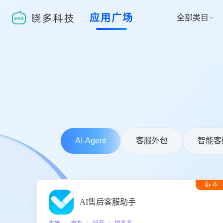
应用广场
全部类目

AI-Agent
客服外包
智能客
👍 本
周推荐
AI售后客服助手