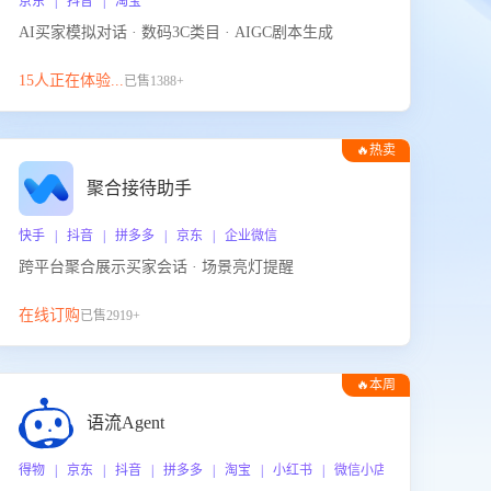
京东 | 抖音 | 淘宝
AI买家模拟对话 · 数码3C类目 · AIGC剧本生成
15人正在体验...
已售1388+
🔥热卖
聚合接待助手
快手 | 抖音 | 拼多多 | 京东 | 企业微信
跨平台聚合展示买家会话 · 场景亮灯提醒
在线订购
已售2919+
🔥本周
热门
语流Agent
 企业微信
得物 | 京东 | 抖音 | 拼多多 | 淘宝 | 小红书 | 微信小店 | 快手 | 唯品