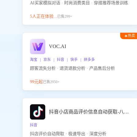
AI买家模拟对话 · 时尚消费类目 · 穿搭推荐场景训练
5人正在体验...
已售299+
🔥热卖
VOC.AI
淘宝 | 京东 | 抖音 | 快手 | 拼多多
顾客流失分析 · 退货退款分析 · 产品售后分析
99元起
已售2950+
抖音小店商品评价信息自动获取-八爪鱼
抖音
抖店评价自动爬取 · 极速导出 · 深度分析