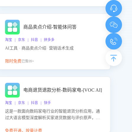
商品卖点介绍-智能体问答
淘宝 | 京东 | 抖音 | 拼多多
AI工具 · 商品卖点介绍· 营销话术生成
限时免费
已售99+
电商退货退款分析-数码家电-[VOC AI]
淘宝 | 京东 | 抖音 | 快手
这是一款面向数码家电行业的智能退货分析应用，通
过大语言模型深度解析买家退货数据与评价原声，精
准识别产品质量、描述不符、物流破损等核心退货原
因，并输出可落地的改进建议，通过挖掘用户痛点驱
免费开通，按量计费