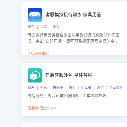
客服模拟接待训练-家具用品
京东 | 抖音 | 淘宝
专为家具用品类目客服团队量身打造的高效AI训练工
具。点击“立即开通”，即可获取适配家居商品的定制
化训练，开启模拟真实客户对话的演练。针对性提升
客服在家具用品功能、尺寸参数咨询等高频场景下的
2人正在体验...
专业应对能力。
售后客服外包-星环智服
京东 | 抖音 | 拼多多 | 快手 | 小红书 | 淘宝 | 企业微信
外包服务 · 售后专属客服团队 · 工单高效处理
咨询体验
已售1500+