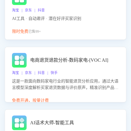
淘宝 | 京东 | 抖音
AI工具 · 自动邀评 · 潜在好评买家识别
限时免费
已售99+
电商退货退款分析-数码家电-[VOC AI]
淘宝 | 京东 | 抖音 | 快手
这是一款面向数码家电行业的智能退货分析应用，通过大语
言模型深度解析买家退货数据与评价原声，精准识别产品质
量、描述不符、物流破损等核心退货原因，并输出可落地的
改进建议，通过挖掘用户痛点驱动产品迭代，从根本上降低
免费开通，按量计费
退货率，进而降低因技术差异或服务疏漏导致的退款率。
AI话术大师-智能工具