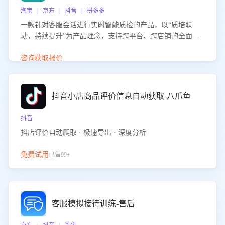
淘宝 | 京东 | 抖音 | 拼多多
一款针对客服会话进行实时智能质检的产品，以“质培联
动，持续提升”为产品理念，支持跨平台、跨店铺的全面、
实时、智能化质检，并根据质检结果形成质培联动，持续提
升客服团队的销服能力。
咨询获取报价
抖音小店商品评价信息自动获取-八爪鱼
抖音
抖店评价自动爬取 · 极速导出 · 深度分析
免费试用
已售99+
客服模拟接待训练-售后