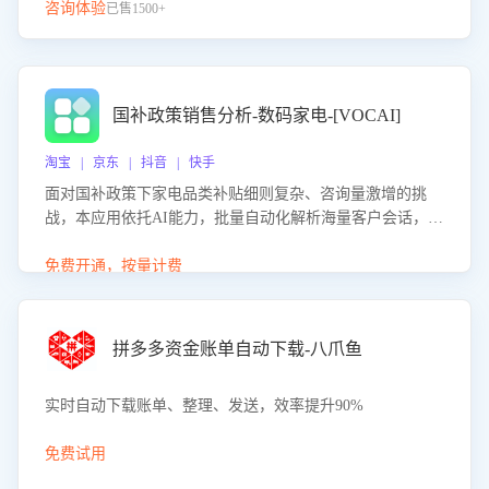
咨询体验
已售1500+
国补政策销售分析-数码家电-[VOCAI]
淘宝 | 京东 | 抖音 | 快手
面对国补政策下家电品类补贴细则复杂、咨询量激增的挑
战，本应用依托AI能力，批量自动化解析海量客户会话，精
准识别消费者对能以旧换新、补贴额度等政策的关注焦点与
购买意向，深度洞察决策动因。同时全面评估客服团队政策
免费开通，按量计费
解读准确性与响应效率，定位服务薄弱环节，为企业提供数
据驱动的策略优化建议与培训支持，助力提升政策响应速
度、客服转化能力及销售业绩。
拼多多资金账单自动下载-八爪鱼
实时自动下载账单、整理、发送，效率提升90%
免费试用