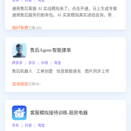
京东 | 抖音 | 淘宝
通用售后客服 AI 实战模拟来了。点击开通，马上生成专属
通用售后服务的剧本包。AI 买家模拟真实进线咨询，带您
的客服团队进行沉浸式训练，快速吃透功能咨询等售后场景
的应对要点，轻松提升服务能力。
限时免费
已售299+
售后Agent-智能建单
拼多多 | 京东 | 抖音 | 淘宝
售后机器人 · 工单创建 · 信息智能填充 · 图片同步上传
咨询体验
已售99+
客服模拟接待训练-厨房电器
京东 | 抖音 | 淘宝