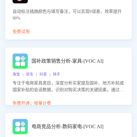
自动标注插旗颜色与填写备注，可以实现0误差，效率提升
90%
免费试用
国补政策销售分析-家具-[VOC AI]
淘宝 | 京东 | 抖音 | 快手
专注于电商家具类目，深度分析买家提及国补、地方补贴或
国家补贴的会话数据，识别对购买决策的关键因素。通过AI
大模型评估客服在政策宣传、回应及互动中的表现，生成优
化策略，助力商家利用国补政策提升GMV。
免费开通，按量计费
电商竞品分析-数码家电-[VOC AI]