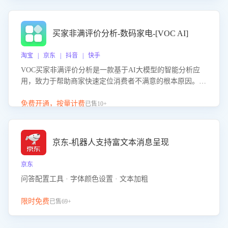
成效。系统可自动生成针对性改进策略，包括沟通话术优
化、流程规范及部门协同建议，从而提升客服团队舆情应对
能力，阻断差评扩散，维护品牌声誉，实现客户满意度的持
买家非满评价分析-数码家电-[VOC AI]
续提升。
淘宝 | 京东 | 抖音 | 快手
VOC买家非满评价分析是一款基于AI大模型的智能分析应
用，致力于帮助商家快速定位消费者不满意的根本原因。该
产品可自动识别非满评价中的关键问题，区别问题是否属于
客服原因或其它部门原因，明确责任归属，提供可落地的改
免费开通，按量计费
已售10+
进建议与策略方向。通过深入挖掘会话内容，商家可针对性
优化服务流程、提升客服质量，并协同相关部门推进体验整
改，有效提升客户满意度和店铺整体服务质量。
京东-机器人支持富文本消息呈现
京东
问答配置工具 · 字体颜色设置 · 文本加粗
限时免费
已售69+