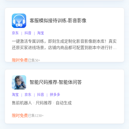
客服模拟接待训练-影音影像
京东 | 抖音 | 淘宝
一键激活专属训练，即刻生成定制化影音影像剧本库！真实
还原买家进线场景，店铺内商品都可配置到剧本中进行针对
性训练，加强商品知识解答能力，提升客服售前转化率。点
击 “立即开通”，快速获取影音影像类目剧本，一键开启客服
限时免费
已售50+
培训。
智能尺码推荐-智能体问答
淘宝 | 京东 | 抖音 | 拼多多
售前机器人 · 尺码推荐 · 自动生成
限时免费
已售1230+