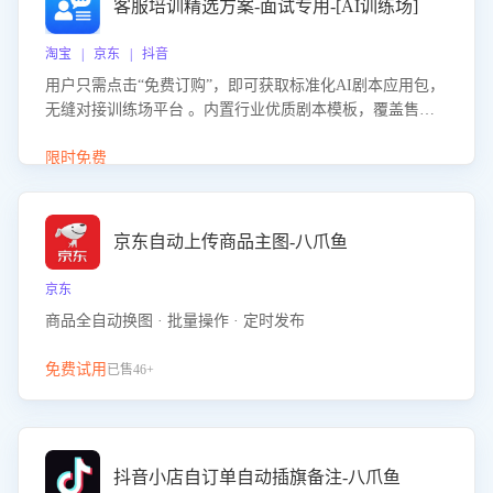
客服培训精选方案-面试专用-[AI训练场]
淘宝 | 京东 | 抖音
用户只需点击“免费订购”，即可获取标准化AI剧本应用包，
无缝对接训练场平台 。内置行业优质剧本模板，覆盖售前
咨询、售后处理等全场景，消除复杂部署流程，节省90%的
初始化时间，助力企业快速启动智能客服训练
限时免费
京东自动上传商品主图-八爪鱼
京东
商品全自动换图 · 批量操作 · 定时发布
免费试用
已售46+
抖音小店自订单自动插旗备注-八爪鱼