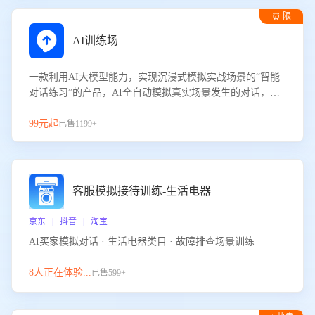
⏰ 限
时试用
AI训练场
一款利用AI大模型能力，实现沉浸式模拟实战场景的“智能
对话练习”的产品，AI全自动模拟真实场景发生的对话，企
业可以帮助员工提升客服接待技巧，持续提升客服团队的销
服能力。
99元起
已售1199+
客服模拟接待训练-生活电器
京东 | 抖音 | 淘宝
AI买家模拟对话 · 生活电器类目 · 故障排查场景训练
8人正在体验...
已售599+