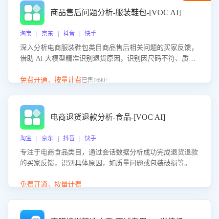
商品售后问题分析-服装鞋包-[VOC AI]
淘宝 | 京东 | 抖音 | 快手
深入分析电商服装鞋包类目商品售后相关问题的买家反馈，
借助 AI 大模型精准识别退货原因，识别因尺码不符、质量
问题等导致的退货原因，给出全方位优化产品与服务的建
议，助力商家优化产品或服务，实现销售额的显著提升。
免费开通，按量计费
已售1690+
电商退货退款分析-食品-[VOC AI]
淘宝 | 京东 | 抖音 | 快手
专注于电商食品类目，通过会话数据分析成功完成退货退款
的买家反馈，识别具体原因，如质量问题或包装破损等。结
合AI大模型，自动评估客服挽回效果，输出优化策略，助力
商家降低退款率，提升售后效率。
免费开通，按量计费