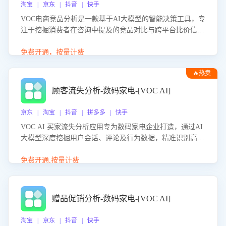
淘宝 | 京东 | 抖音 | 快手
VOC电商竞品分析是一款基于AI大模型的智能决策工具，专
注于挖掘消费者在咨询中提及的竞品对比与跨平台比价信
息。该应用能够精准识别被频繁对比的竞品品牌、咨询量、
商品信息，进行多维度交叉对比，并分析消费者的比价行
免费开通，按量计费
为。通过提供数据驱动的竞品洞察与差异化策略建议，帮助
🔥热卖
企业优化营销话术、突出产品与服务优势，有效提升咨询转
化率，避免陷入单纯价格竞争，实现精准扬长避短。
顾客流失分析-数码家电-[VOC AI]
京东 | 淘宝 | 抖音 | 拼多多 | 快手
VOC AI 买家流失分析应用专为数码家电企业打造，通过AI
大模型深度挖掘用户会话、评论及行为数据，精准识别高流
失风险客户，并定位流失原因：包括产品质量缺陷、售后响
应延迟、竞品价格冲击等。系统自动输出可落地的挽回策
免费开通,按量计费
略，迅速同步到店铺运营团队。
赠品促销分析-数码家电-[VOC AI]
淘宝 | 京东 | 抖音 | 快手