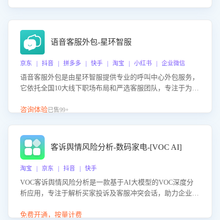
语音客服外包-星环智服
京东 | 抖音 | 拼多多 | 快手 | 淘宝 | 小红书 | 企业微信
语音客服外包是由星环智服提供专业的呼叫中心外包服务，
它依托全国10大线下职场布局和严选客服团队，专注于为企
业提供高效的语音呼叫解决方案。这项服务旨在通过专业的
客服团队和智能工具提升语音客服服务效率和质量，帮助企
咨询体验
已售99+
业实现降本增效。
客诉舆情风险分析-数码家电-[VOC AI]
淘宝 | 京东 | 抖音 | 快手
VOC客诉舆情风险分析是一款基于AI大模型的VOC深度分
析应用，专注于解析买家投诉及客服冲突会话，助力企业精
准防控舆情风险。该产品通过智能定位高风险会话、精准判
别客户情绪、归因争议根源，并客观评估客服应对合理性与
免费开通，按量计费