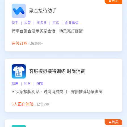
🔥热卖
聚合接待助手
快手 | 抖音 | 拼多多 | 京东 | 企业微信
跨平台聚合展示买家会话 · 场景亮灯提醒
在线订购
已售2919+
客服模拟接待训练-时尚消费
京东 | 抖音 | 淘宝
AI买家模拟对话 · 时尚消费类目 · 穿搭推荐场景训练
5人正在体验...
已售299+
🔥热卖