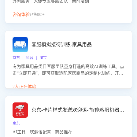
外包服务 · 大促专属客服团队 · 岗前培训
咨询体验
已售889+
客服模拟接待训练-家具用品
京东 | 抖音 | 淘宝
专为家具用品类目客服团队量身打造的高效AI训练工具。点
击“立即开通”，即可获取适配家居商品的定制化训练，开启
模拟真实客户对话的演练。针对性提升客服在家具用品功
能、尺寸参数咨询等高频场景下的专业应对能力。
2人正在体验...
京东-卡片样式发送欢迎语-[智能客服机器人]
京东
AI工具 · 欢迎语配置 · 商品推荐