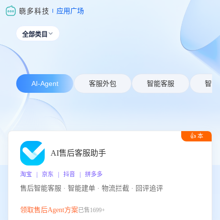
应用广场
全部类目

AI-Agent
客服外包
智能客服
智能
👍 本
周推荐
AI售后客服助手
淘宝 | 京东 | 抖音 | 拼多多
售后智能客服 · 智能建单 · 物流拦截 · 回评追评
领取售后Agent方案
已售1699+