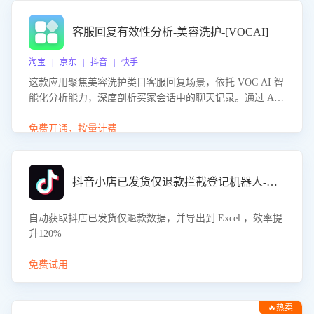
客服回复有效性分析-美容洗护-[VOCAI]
淘宝 | 京东 | 抖音 | 快手
这款应用聚焦美容洗护类目客服回复场景，依托 VOC AI 智
能化分析能力，深度剖析买家会话中的聊天记录。通过 AI
大模型精准定位客服在不同场景的理解与回应难点，评判解
答的有效性与完整性，输出针对性改进策略，助力商家快速
免费开通，按量计费
优化快捷话术，提升客服接待响应率与服务质量。
抖音小店已发货仅退款拦截登记机器人-八爪鱼
自动获取抖店已发货仅退款数据，并导出到 Excel ，效率提
升120%
免费试用
🔥热卖