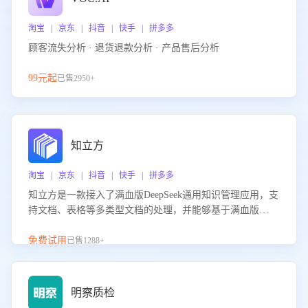
淘宝 | 京东 | 抖音 | 快手 | 拼多多
顾客流失分析 · 退货退款分析 · 产品售后分析
99元起
已售2950+
知立方
淘宝 | 京东 | 抖音 | 快手 | 拼多多
知立方是一款接入了满血版DeepSeek通用知识管理应用，支
持文档、表格等多类型文档的处理，并能够基于满血版
DeepSeek做知识应答。它能够为多种应用场景提供强大的知
识支持，帮助用户高效管理和利用知识资源。通过该产品，
免费试用
已售1288+
用户可以轻松实现文档的上传、分类、检索，提升知识管理
的智能化水平。
明察质检