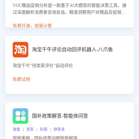
VOC赠品促销分析是一款基于AI大模型的智能决策工具，通
过深度解析消费者咨询会话，精准洞察用户对赠品及促销政
策的真实偏好与需求。该应用可识别高吸引力赠品和热门促
销诉求，帮助企业制定个性化赠品组合策略，优化资源投放
免费开通，按量计费
并淘汰低效赠品，在提升成交转化率的同时有效控制成本，
实现促销效果最大化。
淘宝千牛评论自动回评机器人-八爪鱼
淘宝千牛“待卖家评价”自动评价
免费试用
国补政策解答-智能体问答
淘宝 | 京东 | 抖音 | 拼多多
智能客服 · 国补政策问题智能解答