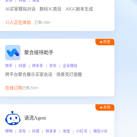
京东 | 抖音 | 淘宝
AI买家模拟对话 · 数码3C类目 · AIGC剧本生成
15人正在体验...
已售1388+
🔥热卖
聚合接待助手
快手 | 抖音 | 拼多多 | 京东 | 企业微信
跨平台聚合展示买家会话 · 场景亮灯提醒
在线订购
已售2919+
🔥本周
热门
语流Agent
 企业微信
得物 | 京东 | 抖音 | 拼多多 | 淘宝 | 小红书 | 微信小店 | 快手 | 唯品