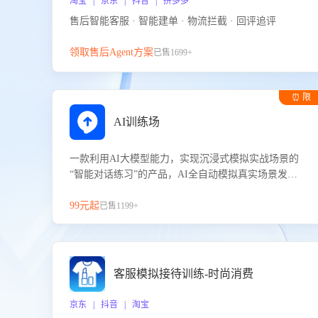
淘宝 | 京东 | 抖音 | 拼多多
售后智能客服 · 智能建单 · 物流拦截 · 回评追评
领取售后Agent方案
已售1699+
⏰ 限
时试用
AI训练场
一款利用AI大模型能力，实现沉浸式模拟实战场景的
“智能对话练习”的产品，AI全自动模拟真实场景发生
的对话，企业可以帮助员工提升客服接待技巧，持续
提升客服团队的销服能力。
99元起
已售1199+
客服模拟接待训练-时尚消费
京东 | 抖音 | 淘宝