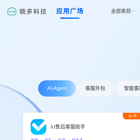
应用广场
全部类目

AI-Agent
客服外包
智能客
👍 本
周推荐
AI售后客服助手