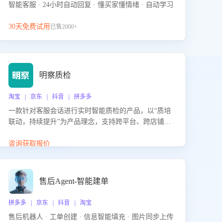
智能客服 · 24小时自动回复 · 懂买家懂情绪 · 自动学习
30天免费试用
已售2000+
明察质检
淘宝 | 京东 | 抖音 | 拼多多
一款针对客服会话进行实时智能质检的产品，以“质培
联动，持续提升”为产品理念，支持跨平台、跨店铺的
全面、实时、智能化质检，并根据质检结果形成质培
联动，持续提升客服团队的销服能力。
咨询获取报价
售后Agent-智能建单
拼多多 | 京东 | 抖音 | 淘宝
售后机器人 · 工单创建 · 信息智能填充 · 图片同步上传