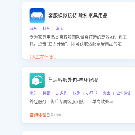
客服模拟接待训练-家具用品
京东 | 抖音 | 淘宝
专为家具用品类目客服团队量身打造的高效AI训练工
具。点击“立即开通”，即可获取适配家居商品的定制
化训练，开启模拟真实客户对话的演练。针对性提升
客服在家具用品功能、尺寸参数咨询等高频场景下的
2人正在体验...
专业应对能力。
售后客服外包-星环智服
京东 | 抖音 | 拼多多 | 快手 | 小红书 | 淘宝 | 企业微信
外包服务 · 售后专属客服团队 · 工单高效处理
咨询体验
已售1500+