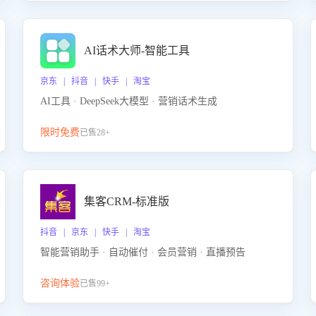
AI话术大师-智能工具
京东 | 抖音 | 快手 | 淘宝
AI工具 · DeepSeek大模型 · 营销话术生成
限时免费
已售28+
集客CRM-标准版
抖音 | 京东 | 快手 | 淘宝
智能营销助手 · 自动催付 · 会员营销 · 直播预告
咨询体验
已售99+