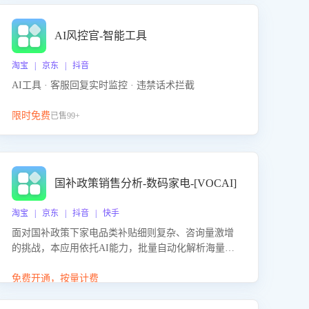
AI风控官-智能工具
淘宝 | 京东 | 抖音
AI工具 · 客服回复实时监控 · 违禁话术拦截
限时免费
已售99+
国补政策销售分析-数码家电-[VOCAI]
淘宝 | 京东 | 抖音 | 快手
面对国补政策下家电品类补贴细则复杂、咨询量激增
的挑战，本应用依托AI能力，批量自动化解析海量客
户会话，精准识别消费者对能以旧换新、补贴额度等
政策的关注焦点与购买意向，深度洞察决策动因。同
免费开通，按量计费
时全面评估客服团队政策解读准确性与响应效率，定
位服务薄弱环节，为企业提供数据驱动的策略优化建