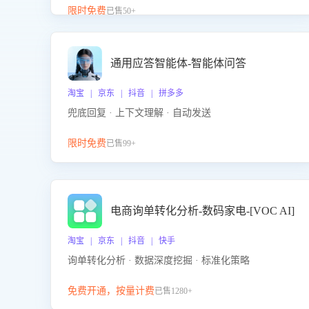
升客服售前转化率。点击 “立即开通”，快速获取影音
限时免费
已售50+
影像类目剧本，一键开启客服培训。
通用应答智能体-智能体问答
淘宝 | 京东 | 抖音 | 拼多多
兜底回复 · 上下文理解 · 自动发送
限时免费
已售99+
电商询单转化分析-数码家电-[VOC AI]
淘宝 | 京东 | 抖音 | 快手
询单转化分析 · 数据深度挖掘 · 标准化策略
免费开通，按量计费
已售1280+