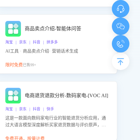
商品卖点介绍-智能体问答
淘宝 | 京东 | 抖音 | 拼多多
AI工具 · 商品卖点介绍· 营销话术生成
限时免费
已售99+
电商退货退款分析-数码家电-[VOC AI]
淘宝 | 京东 | 抖音 | 快手
这是一款面向数码家电行业的智能退货分析应用，通
过大语言模型深度解析买家退货数据与评价原声，精
准识别产品质量、描述不符、物流破损等核心退货原
因，并输出可落地的改进建议，通过挖掘用户痛点驱
免费开通，按量计费