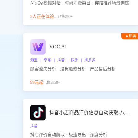
AI买家模拟对话 · 时尚消费类目 · 穿搭推荐场景训练
5人正在体验...
已售299+
🔥热卖
VOC.AI
淘宝 | 京东 | 抖音 | 快手 | 拼多多
顾客流失分析 · 退货退款分析 · 产品售后分析
99元起
已售2950+
抖音小店商品评价信息自动获取-八爪鱼
抖音
抖店评价自动爬取 · 极速导出 · 深度分析