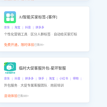
动产品迭代，从根本上降低退货率，进而降低因技术
差异或服务疏漏导致的退款率。
AI智能买家标签-[客伴]
京东 | 淘宝 | 抖音 | 拼多多
个性化营销工具 · 区分人群标签 · 自动给买家打标
免费开通，限时体验
已售99+
临时大促客服外包-星环智服
京东 | 抖音 | 拼多多 | 快手 | 淘宝 | 小红书 | 得物 | 企业微信
外包服务 · 大促专属客服团队 · 岗前培训
咨询体验
已售889+