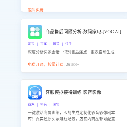
答、商品卖点介绍等智能体提供完整、全面、准确的
商品知识。
限时免费
商品售后问题分析-数码家电-[VOC AI]
淘宝 | 京东 | 抖音 | 快手
深度分析买家会话 · 识别售后痛点 · 报表自动生成
免费开通，按量计费
已售1660+
客服模拟接待训练-影音影像
京东 | 抖音 | 淘宝
一键激活专属训练，即刻生成定制化影音影像剧本
库！真实还原买家进线场景，店铺内商品都可配置到
剧本中进行针对性训练，加强商品知识解答能力，提