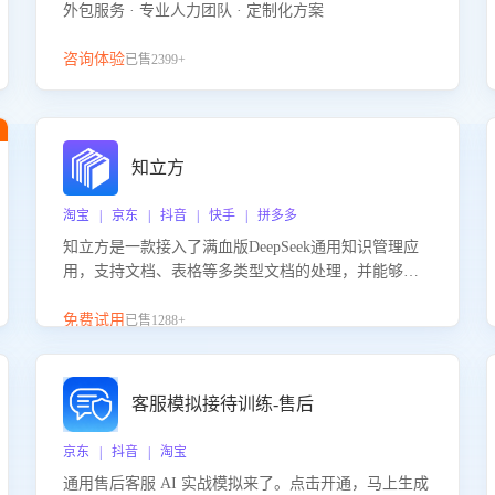
外包服务 · 专业人力团队 · 定制化方案
咨询体验
已售2399+
知立方
淘宝 | 京东 | 抖音 | 快手 | 拼多多
知立方是一款接入了满血版DeepSeek通用知识管理应
用，支持文档、表格等多类型文档的处理，并能够基
于满血版DeepSeek做知识应答。它能够为多种应用场
景提供强大的知识支持，帮助用户高效管理和利用知
免费试用
已售1288+
识资源。通过该产品，用户可以轻松实现文档的上
传、分类、检索，提升知识管理的智能化水平。
客服模拟接待训练-售后
京东 | 抖音 | 淘宝
通用售后客服 AI 实战模拟来了。点击开通，马上生成