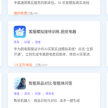
专属通用售后服务的剧本包。AI 买家模拟真实进线咨
询，带您的客服团队进行沉浸式训练，快速吃透功能
咨询等售后场景的应对要点，轻松提升服务能力。
限时免费
已售299+
客服模拟接待训练-厨房电器
京东 | 抖音 | 淘宝
专为厨电客服设计的AI买家实战模拟系统！点击“立即
开通”，立刻生成专属厨电类目剧本，体验AI买家进线
咨询真实场景训练，快速掌握针对家用厨电商品的“功
能咨询”等真实场景应对技巧！
3人正在体验...
已售1659+
智能商品对比-智能体问答
淘宝 | 京东 | 抖音 | 拼多多
售前机器人 · 商品识别与对比 ·话术一键生成