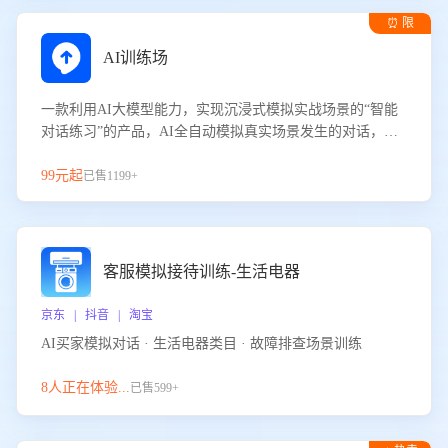
⏰ 限
时试用
AI训练场
一款利用AI大模型能力，实现沉浸式模拟实战场景的“智能
对话练习”的产品，AI全自动模拟真实场景发生的对话，企
业可以帮助员工提升客服接待技巧，持续提升客服团队的销
服能力。
99元起
已售1199+
客服模拟接待训练-生活电器
京东 | 抖音 | 淘宝
AI买家模拟对话 · 生活电器类目 · 故障排查场景训练
8人正在体验...
已售599+