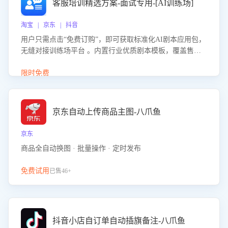
客服培训精选方案-面试专用-[AI训练场]
淘宝 | 京东 | 抖音
用户只需点击“免费订购”，即可获取标准化AI剧本应用包，
无缝对接训练场平台 。内置行业优质剧本模板，覆盖售前
咨询、售后处理等全场景，消除复杂部署流程，节省90%的
初始化时间，助力企业快速启动智能客服训练
限时免费
京东自动上传商品主图-八爪鱼
京东
商品全自动换图 · 批量操作 · 定时发布
免费试用
已售46+
抖音小店自订单自动插旗备注-八爪鱼