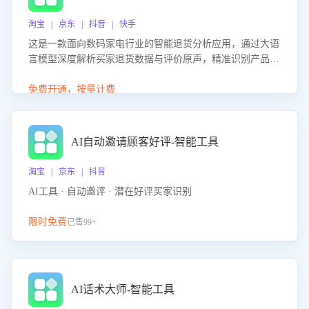
淘宝 | 京东 | 抖音 | 快手
这是一款面向数码家电行业的智能退货分析应用，通过大语
言模型深度解析买家退货数据与评价原声，精准识别产品质
量、描述不符、物流破损等核心退货原因，并输出可落地的
改进建议，通过挖掘用户痛点驱动产品迭代，从根本上降低
免费开通，按量计费
退货率，进而降低因技术差异或服务疏漏导致的退款率。
AI自动邀请顾客好评-智能工具
淘宝 | 京东 | 抖音
AI工具 · 自动邀评 · 潜在好评买家识别
限时免费
已售99+
AI话术大师-智能工具