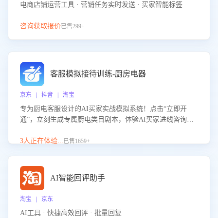
电商店铺运营工具 · 营销任务实时发送 · 买家智能标签
咨询获取报价
已售299+
客服模拟接待训练-厨房电器
京东 | 抖音 | 淘宝
专为厨电客服设计的AI买家实战模拟系统！点击“立即开
通”，立刻生成专属厨电类目剧本，体验AI买家进线咨询真
实场景训练，快速掌握针对家用厨电商品的“功能咨询”等真
实场景应对技巧！
3人正在体验...
已售1659+
AI智能回评助手
淘宝 | 京东
AI工具 · 快捷高效回评 · 批量回复