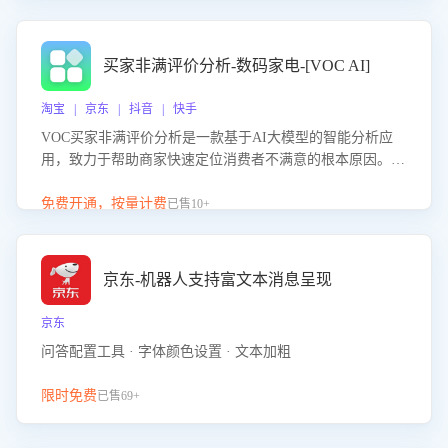
成效。系统可自动生成针对性改进策略，包括沟通话术优
化、流程规范及部门协同建议，从而提升客服团队舆情应对
能力，阻断差评扩散，维护品牌声誉，实现客户满意度的持
买家非满评价分析-数码家电-[VOC AI]
续提升。
淘宝 | 京东 | 抖音 | 快手
VOC买家非满评价分析是一款基于AI大模型的智能分析应
用，致力于帮助商家快速定位消费者不满意的根本原因。该
产品可自动识别非满评价中的关键问题，区别问题是否属于
客服原因或其它部门原因，明确责任归属，提供可落地的改
免费开通，按量计费
已售10+
进建议与策略方向。通过深入挖掘会话内容，商家可针对性
优化服务流程、提升客服质量，并协同相关部门推进体验整
改，有效提升客户满意度和店铺整体服务质量。
京东-机器人支持富文本消息呈现
京东
问答配置工具 · 字体颜色设置 · 文本加粗
限时免费
已售69+