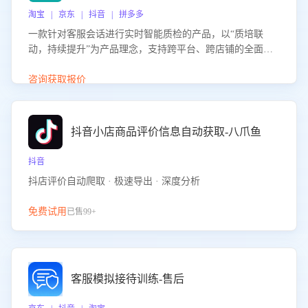
淘宝 | 京东 | 抖音 | 拼多多
一款针对客服会话进行实时智能质检的产品，以“质培联
动，持续提升”为产品理念，支持跨平台、跨店铺的全面、
实时、智能化质检，并根据质检结果形成质培联动，持续提
升客服团队的销服能力。
咨询获取报价
抖音小店商品评价信息自动获取-八爪鱼
抖音
抖店评价自动爬取 · 极速导出 · 深度分析
免费试用
已售99+
客服模拟接待训练-售后