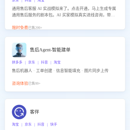
京东 | 抖音 | 淘宝
通用售后客服 AI 实战模拟来了。点击开通，马上生成专属
通用售后服务的剧本包。AI 买家模拟真实进线咨询，带您
的客服团队进行沉浸式训练，快速吃透功能咨询等售后场景
的应对要点，轻松提升服务能力。
限时免费
已售299+
售后Agent-智能建单
拼多多 | 京东 | 抖音 | 淘宝
售后机器人 · 工单创建 · 信息智能填充 · 图片同步上传
咨询体验
已售99+
客伴
淘宝 | 京东 | 抖音 | 快手