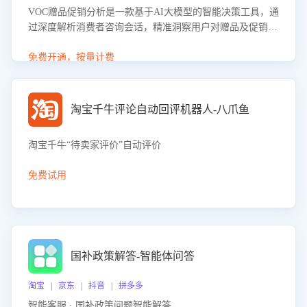
VOC赠品促销分析是一款基于AI大模型的智能决策工具，通
过深度解析消费者咨询会话，精准洞察用户对赠品及促销政
策的真实偏好与需求。该应用可识别高吸引力赠品和热门促
销诉求，帮助企业制定个性化赠品组合策略，优化资源投放
免费开通，按量计费
并淘汰低效赠品，在提升成交转化率的同时有效控制成本，
实现促销效果最大化。
淘宝千牛评论自动回评机器人-八爪鱼
淘宝千牛“待卖家评价”自动评价
免费试用
国补政策解答-智能体问答
淘宝 | 京东 | 抖音 | 拼多多
智能客服 · 国补政策问题智能解答