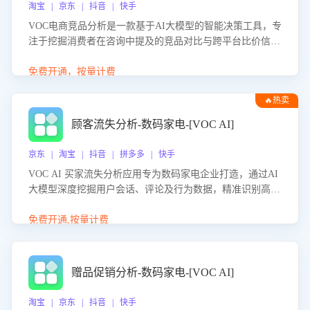
淘宝 | 京东 | 抖音 | 快手
VOC电商竞品分析是一款基于AI大模型的智能决策工具，专
注于挖掘消费者在咨询中提及的竞品对比与跨平台比价信
息。该应用能够精准识别被频繁对比的竞品品牌、咨询量、
商品信息，进行多维度交叉对比，并分析消费者的比价行
免费开通，按量计费
为。通过提供数据驱动的竞品洞察与差异化策略建议，帮助
🔥热卖
企业优化营销话术、突出产品与服务优势，有效提升咨询转
化率，避免陷入单纯价格竞争，实现精准扬长避短。
顾客流失分析-数码家电-[VOC AI]
京东 | 淘宝 | 抖音 | 拼多多 | 快手
VOC AI 买家流失分析应用专为数码家电企业打造，通过AI
大模型深度挖掘用户会话、评论及行为数据，精准识别高流
失风险客户，并定位流失原因：包括产品质量缺陷、售后响
应延迟、竞品价格冲击等。系统自动输出可落地的挽回策
免费开通,按量计费
略，迅速同步到店铺运营团队。
赠品促销分析-数码家电-[VOC AI]
淘宝 | 京东 | 抖音 | 快手