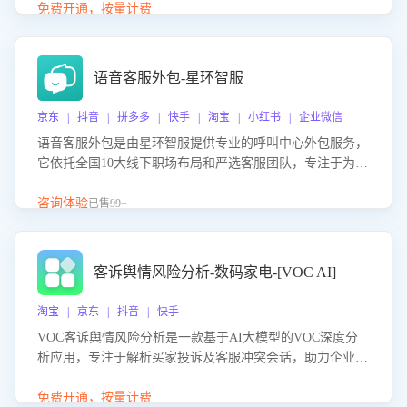
购买意向，深度洞察决策动因。同时全面评估客服团队政策
免费开通，按量计费
解读准确性与响应效率，定位服务薄弱环节，为企业提供数
据驱动的策略优化建议与培训支持，助力提升政策响应速
度、客服转化能力及销售业绩。
语音客服外包-星环智服
京东 | 抖音 | 拼多多 | 快手 | 淘宝 | 小红书 | 企业微信
语音客服外包是由星环智服提供专业的呼叫中心外包服务，
它依托全国10大线下职场布局和严选客服团队，专注于为企
业提供高效的语音呼叫解决方案。这项服务旨在通过专业的
客服团队和智能工具提升语音客服服务效率和质量，帮助企
咨询体验
已售99+
业实现降本增效。
客诉舆情风险分析-数码家电-[VOC AI]
淘宝 | 京东 | 抖音 | 快手
VOC客诉舆情风险分析是一款基于AI大模型的VOC深度分
析应用，专注于解析买家投诉及客服冲突会话，助力企业精
准防控舆情风险。该产品通过智能定位高风险会话、精准判
别客户情绪、归因争议根源，并客观评估客服应对合理性与
免费开通，按量计费