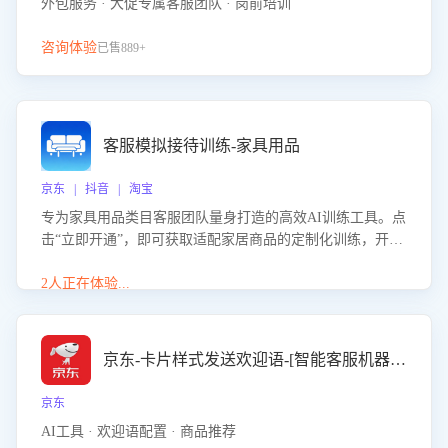
外包服务 · 大促专属客服团队 · 岗前培训
咨询体验
已售889+
客服模拟接待训练-家具用品
京东 | 抖音 | 淘宝
专为家具用品类目客服团队量身打造的高效AI训练工具。点
击“立即开通”，即可获取适配家居商品的定制化训练，开启
模拟真实客户对话的演练。针对性提升客服在家具用品功
能、尺寸参数咨询等高频场景下的专业应对能力。
2人正在体验...
京东-卡片样式发送欢迎语-[智能客服机器人]
京东
AI工具 · 欢迎语配置 · 商品推荐