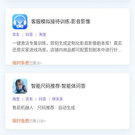
客服模拟接待训练-影音影像
京东 | 抖音 | 淘宝
一键激活专属训练，即刻生成定制化影音影像剧本库！真实
还原买家进线场景，店铺内商品都可配置到剧本中进行针对
性训练，加强商品知识解答能力，提升客服售前转化率。点
击 “立即开通”，快速获取影音影像类目剧本，一键开启客服
限时免费
已售50+
培训。
智能尺码推荐-智能体问答
淘宝 | 京东 | 抖音 | 拼多多
售前机器人 · 尺码推荐 · 自动生成
限时免费
已售1230+