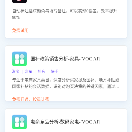
自动标注插旗颜色与填写备注，可以实现0误差，效率提升
90%
免费试用
国补政策销售分析-家具-[VOC AI]
淘宝 | 京东 | 抖音 | 快手
专注于电商家具类目，深度分析买家提及国补、地方补贴或
国家补贴的会话数据，识别对购买决策的关键因素。通过AI
大模型评估客服在政策宣传、回应及互动中的表现，生成优
化策略，助力商家利用国补政策提升GMV。
免费开通，按量计费
电商竞品分析-数码家电-[VOC AI]