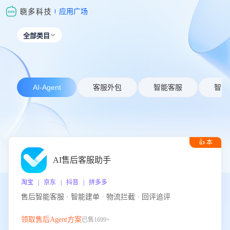
应用广场
全部类目

AI-Agent
客服外包
智能客服
智能
👍 本
周推荐
AI售后客服助手
淘宝 | 京东 | 抖音 | 拼多多
售后智能客服 · 智能建单 · 物流拦截 · 回评追评
领取售后Agent方案
已售1699+