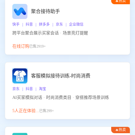
🔥热卖
聚合接待助手
快手 | 抖音 | 拼多多 | 京东 | 企业微信
跨平台聚合展示买家会话 · 场景亮灯提醒
在线订购
已售2919+
客服模拟接待训练-时尚消费
京东 | 抖音 | 淘宝
AI买家模拟对话 · 时尚消费类目 · 穿搭推荐场景训练
5人正在体验...
已售299+
🔥热卖