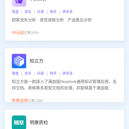
淘宝 | 京东 | 抖音 | 快手 | 拼多多
顾客流失分析 · 退货退款分析 · 产品售后分析
99元起
已售2950+
知立方
淘宝 | 京东 | 抖音 | 快手 | 拼多多
知立方是一款接入了满血版DeepSeek通用知识管理应用，支
持文档、表格等多类型文档的处理，并能够基于满血版
DeepSeek做知识应答。它能够为多种应用场景提供强大的知
识支持，帮助用户高效管理和利用知识资源。通过该产品，
免费试用
已售1288+
用户可以轻松实现文档的上传、分类、检索，提升知识管理
的智能化水平。
明察质检