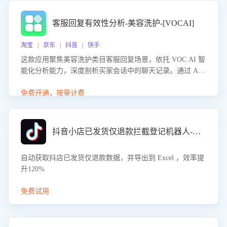
客服回复有效性分析-美容洗护-[VOCAI]
淘宝 | 京东 | 抖音 | 快手
这款应用聚焦美容洗护类目客服回复场景，依托 VOC AI 智
能化分析能力，深度剖析买家会话中的聊天记录。通过 AI
大模型精准定位客服在不同场景的理解与回应难点，评判解
答的有效性与完整性，输出针对性改进策略，助力商家快速
免费开通，按量计费
优化快捷话术，提升客服接待响应率与服务质量。
抖音小店已发货仅退款拦截登记机器人-八爪鱼
自动获取抖店已发货仅退款数据，并导出到 Excel ，效率提
升120%
免费试用