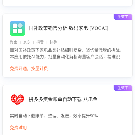
生效中
国补政策销售分析-数码家电-[VOCAI]
淘宝 | 京东 | 抖音 | 快手
面对国补政策下家电品类补贴细则复杂、咨询量激增的挑战，
本应用依托AI能力，批量自动化解析海量客户会话，精准识别
消费者对能以旧换新、补贴额度等政策的关注焦点与购买意
免费开通，按量计费
向，深度洞察决策动因。同时全面评估客服团队政策解读准确
性与响应效率，定位服务薄弱环节，为企业提供数据驱动的策
略优化建议与培训支持，助力提升政策响应速度、客服转化能
生效中
力及销售业绩。
拼多多资金账单自动下载-八爪鱼
实时自动下载账单、整理、发送，效率提升90%
免费试用