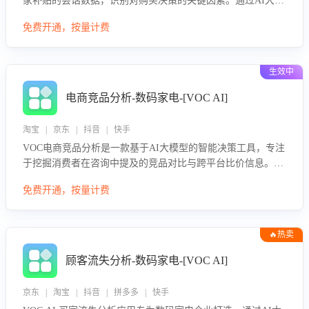
家补贴的会话数据，识别对购买决策的关键因素。通过AI大模
型评估客服在政策宣传、回应及互动中的表现，生成优化策
免费开通，按量计费
略，助力商家利用国补政策提升GMV。
生效中
电商竞品分析-数码家电-[VOC AI]
淘宝 | 京东 | 抖音 | 快手
VOC电商竞品分析是一款基于AI大模型的智能决策工具，专注
于挖掘消费者在咨询中提及的竞品对比与跨平台比价信息。该
应用能够精准识别被频繁对比的竞品品牌、咨询量、商品信
免费开通，按量计费
息，进行多维度交叉对比，并分析消费者的比价行为。通过提
供数据驱动的竞品洞察与差异化策略建议，帮助企业优化营销
话术、突出产品与服务优势，有效提升咨询转化率，避免陷入
🔥热卖
单纯价格竞争，实现精准扬长避短。
顾客流失分析-数码家电-[VOC AI]
京东 | 淘宝 | 抖音 | 拼多多 | 快手