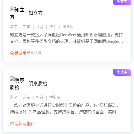
生效中
知立方
淘宝 | 京东 | 抖音 | 快手 | 拼多多
知立方是一款接入了满血版DeepSeek通用知识管理应用，支持
文档、表格等多类型文档的处理，并能够基于满血版DeepSeek
做知识应答。它能够为多种应用场景提供强大的知识支持，帮
免费试用
已售1288+
助用户高效管理和利用知识资源。通过该产品，用户可以轻松
实现文档的上传、分类、检索，提升知识管理的智能化水平。
生效中
明察质检
淘宝 | 京东 | 抖音 | 拼多多
一款针对客服会话进行实时智能质检的产品，以“质培联动，
持续提升”为产品理念，支持跨平台、跨店铺的全面、实时、
智能化质检，并根据质检结果形成质培联动，持续提升客服团
咨询获取报价
队的销服能力。