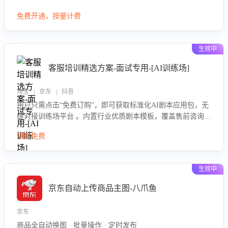
大模型，自动评估客服挽回效果，输出优化策略，助力商家降
免费开通，按量计费
低退款率，提升售后效率。
生效中
客服培训精选方案-面试专用-[AI训练场]
淘宝 | 京东 | 抖音
用户只需点击“免费订购”，即可获取标准化AI剧本应用包，无
缝对接训练场平台 。内置行业优质剧本模板，覆盖售前咨询、
售后处理等全场景，消除复杂部署流程，节省90%的初始化时
限时免费
间，助力企业快速启动智能客服训练
生效中
京东自动上传商品主图-八爪鱼
京东
商品全自动换图 · 批量操作 · 定时发布