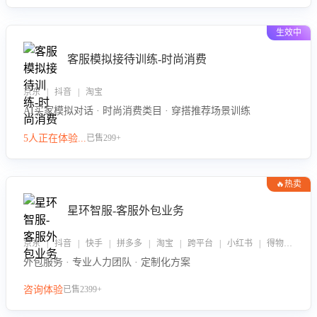
生效中
客服模拟接待训练-时尚消费
京东 | 抖音 | 淘宝
AI买家模拟对话 · 时尚消费类目 · 穿搭推荐场景训练
5人正在体验...
已售299+
🔥热卖
星环智服-客服外包业务
京东 | 抖音 | 快手 | 拼多多 | 淘宝 | 跨平台 | 小红书 | 得物 | 企业微信
外包服务 · 专业人力团队 · 定制化方案
咨询体验
已售2399+