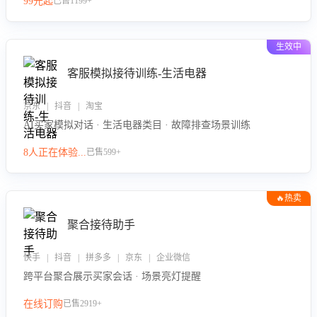
99元起
已售1199+
力。
生效中
客服模拟接待训练-生活电器
京东 | 抖音 | 淘宝
AI买家模拟对话 · 生活电器类目 · 故障排查场景训练
8人正在体验...
已售599+
🔥热卖
聚合接待助手
快手 | 抖音 | 拼多多 | 京东 | 企业微信
跨平台聚合展示买家会话 · 场景亮灯提醒
在线订购
已售2919+