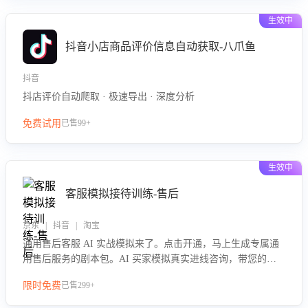
生效中
抖音小店商品评价信息自动获取-八爪鱼
抖音
抖店评价自动爬取 · 极速导出 · 深度分析
免费试用
已售99+
生效中
客服模拟接待训练-售后
京东 | 抖音 | 淘宝
通用售后客服 AI 实战模拟来了。点击开通，马上生成专属通
用售后服务的剧本包。AI 买家模拟真实进线咨询，带您的客
服团队进行沉浸式训练，快速吃透功能咨询等售后场景的应对
限时免费
已售299+
要点，轻松提升服务能力。