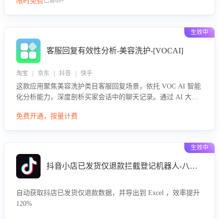
限时免费
已售69+
生效中
客服回复有效性分析-美容洗护-[VOCAI]
淘宝 | 京东 | 抖音 | 快手
这款应用聚焦美容洗护类目客服回复场景，依托 VOC AI 智能
化分析能力，深度剖析买家会话中的聊天记录。通过 AI 大模
型精准定位客服在不同场景的理解与回应难点，评判解答的有
免费开通，按量计费
效性与完整性，输出针对性改进策略，助力商家快速优化快捷
话术，提升客服接待响应率与服务质量。
生效中
抖音小店已发货仅退款拦截登记机器人-八爪鱼
自动获取抖店已发货仅退款数据，并导出到 Excel ，效率提升
120%