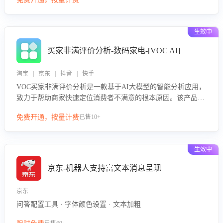
绪、归因争议根源，并客观评估客服应对合理性与成效。系统
可自动生成针对性改进策略，包括沟通话术优化、流程规范及
部门协同建议，从而提升客服团队舆情应对能力，阻断差评扩
生效中
散，维护品牌声誉，实现客户满意度的持续提升。
买家非满评价分析-数码家电-[VOC AI]
淘宝 | 京东 | 抖音 | 快手
VOC买家非满评价分析是一款基于AI大模型的智能分析应用，
致力于帮助商家快速定位消费者不满意的根本原因。该产品可
自动识别非满评价中的关键问题，区别问题是否属于客服原因
免费开通，按量计费
已售10+
或其它部门原因，明确责任归属，提供可落地的改进建议与策
略方向。通过深入挖掘会话内容，商家可针对性优化服务流
程、提升客服质量，并协同相关部门推进体验整改，有效提升
生效中
客户满意度和店铺整体服务质量。
京东-机器人支持富文本消息呈现
京东
问答配置工具 · 字体颜色设置 · 文本加粗