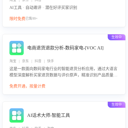
淘宝 | 京东 | 抖音
AI工具 · 自动邀评 · 潜在好评买家识别
限时免费
已售99+
生效中
电商退货退款分析-数码家电-[VOC AI]
淘宝 | 京东 | 抖音 | 快手
这是一款面向数码家电行业的智能退货分析应用，通过大语言
模型深度解析买家退货数据与评价原声，精准识别产品质量、
描述不符、物流破损等核心退货原因，并输出可落地的改进建
免费开通，按量计费
议，通过挖掘用户痛点驱动产品迭代，从根本上降低退货率，
进而降低因技术差异或服务疏漏导致的退款率。
生效中
AI话术大师-智能工具