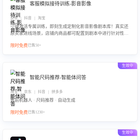
客服模拟接待训练-影音影像
京东 | 抖音 | 淘宝
一键激活专属训练，即刻生成定制化影音影像剧本库！真实还
原买家进线场景，店铺内商品都可配置到剧本中进行针对性训
练，加强商品知识解答能力，提升客服售前转化率。点击 “立
限时免费
已售50+
即开通”，快速获取影音影像类目剧本，一键开启客服培训。
生效中
智能尺码推荐-智能体问答
淘宝 | 京东 | 抖音 | 拼多多
售前机器人 · 尺码推荐 · 自动生成
限时免费
已售1230+
生效中