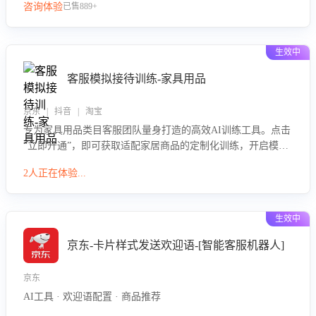
咨询体验
已售889+
生效中
客服模拟接待训练-家具用品
京东 | 抖音 | 淘宝
专为家具用品类目客服团队量身打造的高效AI训练工具。点击
“立即开通”，即可获取适配家居商品的定制化训练，开启模拟
真实客户对话的演练。针对性提升客服在家具用品功能、尺寸
2人正在体验...
参数咨询等高频场景下的专业应对能力。
生效中
京东-卡片样式发送欢迎语-[智能客服机器人]
京东
AI工具 · 欢迎语配置 · 商品推荐