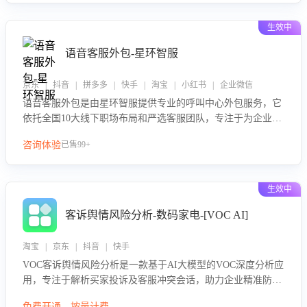
生效中
语音客服外包-星环智服
京东 | 抖音 | 拼多多 | 快手 | 淘宝 | 小红书 | 企业微信
语音客服外包是由星环智服提供专业的呼叫中心外包服务，它
依托全国10大线下职场布局和严选客服团队，专注于为企业提
供高效的语音呼叫解决方案。这项服务旨在通过专业的客服团
咨询体验
已售99+
队和智能工具提升语音客服服务效率和质量，帮助企业实现降
本增效。
生效中
客诉舆情风险分析-数码家电-[VOC AI]
淘宝 | 京东 | 抖音 | 快手
VOC客诉舆情风险分析是一款基于AI大模型的VOC深度分析应
用，专注于解析买家投诉及客服冲突会话，助力企业精准防控
舆情风险。该产品通过智能定位高风险会话、精准判别客户情
免费开通，按量计费