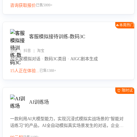
咨询获取报价
已售5999+
🔥本周热门
客服模拟接待训练-数码3C
京东 | 抖音 | 淘宝
AI买家模拟对话 · 数码3C类目 · AIGC剧本生成
15人正在体验...
已售1388+
⏰ 限时试
用
AI训练场
一款利用AI大模型能力，实现沉浸式模拟实战场景的“智能对
话练习”的产品，AI全自动模拟真实场景发生的对话，企业可
以帮助员工提升客服接待技巧，持续提升客服团队的销服能