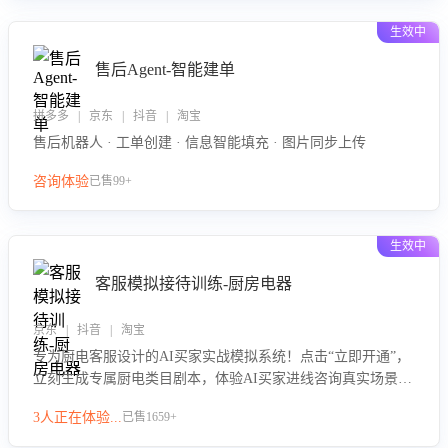
生效中
售后Agent-智能建单
拼多多 | 京东 | 抖音 | 淘宝
售后机器人 · 工单创建 · 信息智能填充 · 图片同步上传
咨询体验
已售99+
生效中
客服模拟接待训练-厨房电器
京东 | 抖音 | 淘宝
专为厨电客服设计的AI买家实战模拟系统！点击“立即开通”，
立刻生成专属厨电类目剧本，体验AI买家进线咨询真实场景训
练，快速掌握针对家用厨电商品的“功能咨询”等真实场景应对
3人正在体验...
已售1659+
技巧！