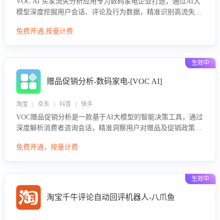
VOC AI 买家流失分析应用专为数码家电企业打造，通过AI大
模型深度挖掘用户会话、评论及行为数据，精准识别高流失风
险客户，并定位流失原因：包括产品质量缺陷、售后响应延
免费开通,按量计费
迟、竞品价格冲击等。系统自动输出可落地的挽回策略，迅速
同步到店铺运营团队。
生效中
赠品促销分析-数码家电-[VOC AI]
淘宝 | 京东 | 抖音 | 快手
VOC赠品促销分析是一款基于AI大模型的智能决策工具，通过
深度解析消费者咨询会话，精准洞察用户对赠品及促销政策的
真实偏好与需求。该应用可识别高吸引力赠品和热门促销诉
免费开通，按量计费
求，帮助企业制定个性化赠品组合策略，优化资源投放并淘汰
低效赠品，在提升成交转化率的同时有效控制成本，实现促销
效果最大化。
生效中
淘宝千牛评论自动回评机器人-八爪鱼