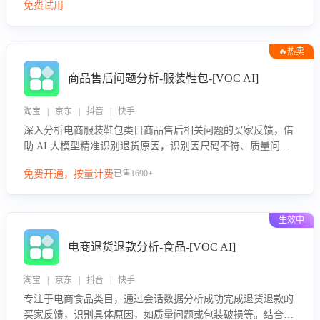
免费试用
🔥热卖
商品售后问题分析-服装鞋包-[VOC AI]
淘宝 | 京东 | 抖音 | 快手
深入分析电商服装鞋包类目商品售后相关问题的买家反馈，借
助 AI 大模型精准识别退货原因，识别因尺码不符、质量问题
等导致的退货原因，给出全方位优化产品与服务的建议，助力
免费开通，按量计费
已售1690+
商家优化产品或服务，实现销售额的显著提升。
生效中
电商退货退款分析-食品-[VOC AI]
淘宝 | 京东 | 抖音 | 快手
专注于电商食品类目，通过会话数据分析成功完成退货退款的
买家反馈，识别具体原因，如质量问题或包装破损等。结合AI