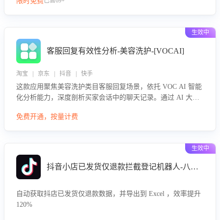
限时免费
已售69+
生效中
客服回复有效性分析-美容洗护-[VOCAI]
淘宝 | 京东 | 抖音 | 快手
这款应用聚焦美容洗护类目客服回复场景，依托 VOC AI 智能
化分析能力，深度剖析买家会话中的聊天记录。通过 AI 大模
型精准定位客服在不同场景的理解与回应难点，评判解答的有
免费开通，按量计费
效性与完整性，输出针对性改进策略，助力商家快速优化快捷
话术，提升客服接待响应率与服务质量。
生效中
抖音小店已发货仅退款拦截登记机器人-八爪鱼
自动获取抖店已发货仅退款数据，并导出到 Excel ，效率提升
120%