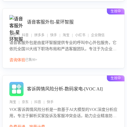
生效中
语音客服外包-星环智服
京东 | 抖音 | 拼多多 | 快手 | 淘宝 | 小红书 | 企业微信
语音客服外包是由星环智服提供专业的呼叫中心外包服务，它
依托全国10大线下职场布局和严选客服团队，专注于为企业提
供高效的语音呼叫解决方案。这项服务旨在通过专业的客服团
咨询体验
已售99+
队和智能工具提升语音客服服务效率和质量，帮助企业实现降
本增效。
生效中
客诉舆情风险分析-数码家电-[VOC AI]
淘宝 | 京东 | 抖音 | 快手
VOC客诉舆情风险分析是一款基于AI大模型的VOC深度分析应
用，专注于解析买家投诉及客服冲突会话，助力企业精准防控
舆情风险。该产品通过智能定位高风险会话、精准判别客户情
免费开通，按量计费