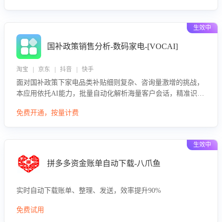
生效中
国补政策销售分析-数码家电-[VOCAI]
淘宝 | 京东 | 抖音 | 快手
面对国补政策下家电品类补贴细则复杂、咨询量激增的挑战，
本应用依托AI能力，批量自动化解析海量客户会话，精准识别
消费者对能以旧换新、补贴额度等政策的关注焦点与购买意
免费开通，按量计费
向，深度洞察决策动因。同时全面评估客服团队政策解读准确
性与响应效率，定位服务薄弱环节，为企业提供数据驱动的策
略优化建议与培训支持，助力提升政策响应速度、客服转化能
生效中
力及销售业绩。
拼多多资金账单自动下载-八爪鱼
实时自动下载账单、整理、发送，效率提升90%
免费试用