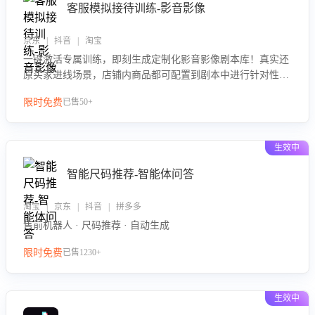
客服模拟接待训练-影音影像
京东 | 抖音 | 淘宝
一键激活专属训练，即刻生成定制化影音影像剧本库！真实还
原买家进线场景，店铺内商品都可配置到剧本中进行针对性训
练，加强商品知识解答能力，提升客服售前转化率。点击 “立
限时免费
已售50+
即开通”，快速获取影音影像类目剧本，一键开启客服培训。
生效中
智能尺码推荐-智能体问答
淘宝 | 京东 | 抖音 | 拼多多
售前机器人 · 尺码推荐 · 自动生成
限时免费
已售1230+
生效中