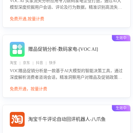
VOC AI 买家流失分析应用专为数码家电企业打造，通过AI大
模型深度挖掘用户会话、评论及行为数据，精准识别高流失风
险客户，并定位流失原因：包括产品质量缺陷、售后响应延
免费开通,按量计费
迟、竞品价格冲击等。系统自动输出可落地的挽回策略，迅速
同步到店铺运营团队。
生效中
赠品促销分析-数码家电-[VOC AI]
淘宝 | 京东 | 抖音 | 快手
VOC赠品促销分析是一款基于AI大模型的智能决策工具，通过
深度解析消费者咨询会话，精准洞察用户对赠品及促销政策的
真实偏好与需求。该应用可识别高吸引力赠品和热门促销诉
免费开通，按量计费
求，帮助企业制定个性化赠品组合策略，优化资源投放并淘汰
低效赠品，在提升成交转化率的同时有效控制成本，实现促销
效果最大化。
生效中
淘宝千牛评论自动回评机器人-八爪鱼