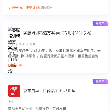
等导致的退货原因，给出全方位优化产品与服务的建议，助力
免费开通，按量计费
已售1690+
商家优化产品或服务，实现销售额的显著提升。
生效中
客服培训精选方案-面试专用-[AI训练场]
淘宝 | 京东 | 抖音
用户只需点击“免费订购”，即可获取标准化AI剧本应用包，无
缝对接训练场平台 。内置行业优质剧本模板，覆盖售前咨询、
售后处理等全场景，消除复杂部署流程，节省90%的初始化时
限时免费
间，助力企业快速启动智能客服训练
生效中
京东自动上传商品主图-八爪鱼
京东
商品全自动换图 · 批量操作 · 定时发布