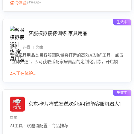
咨询体验
已售889+
生效中
客服模拟接待训练-家具用品
京东 | 抖音 | 淘宝
专为家具用品类目客服团队量身打造的高效AI训练工具。点击
“立即开通”，即可获取适配家居商品的定制化训练，开启模拟
真实客户对话的演练。针对性提升客服在家具用品功能、尺寸
2人正在体验...
参数咨询等高频场景下的专业应对能力。
生效中
京东-卡片样式发送欢迎语-[智能客服机器人]
京东
AI工具 · 欢迎语配置 · 商品推荐