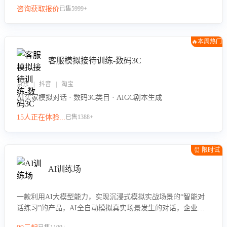
咨询获取报价
已售5999+
🔥本周热门
客服模拟接待训练-数码3C
京东 | 抖音 | 淘宝
AI买家模拟对话 · 数码3C类目 · AIGC剧本生成
15人正在体验...
已售1388+
⏰ 限时试
用
AI训练场
一款利用AI大模型能力，实现沉浸式模拟实战场景的“智能对
话练习”的产品，AI全自动模拟真实场景发生的对话，企业可
以帮助员工提升客服接待技巧，持续提升客服团队的销服能