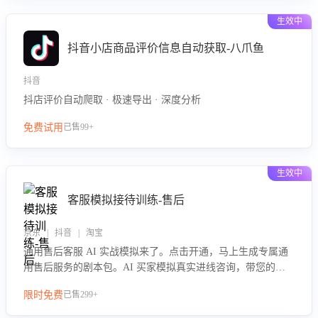
生效中
抖音小店商品评价信息自动获取-八爪鱼
抖音
抖店评价自动爬取 · 极速导出 · 深度分析
免费试用
已售99+
生效中
客服模拟接待训练-售后
京东 | 抖音 | 淘宝
通用售后客服 AI 实战模拟来了。点击开通，马上生成专属通
用售后服务的剧本包。AI 买家模拟真实进线咨询，带您的客
服团队进行沉浸式训练，快速吃透功能咨询等售后场景的应对
限时免费
已售299+
要点，轻松提升服务能力。