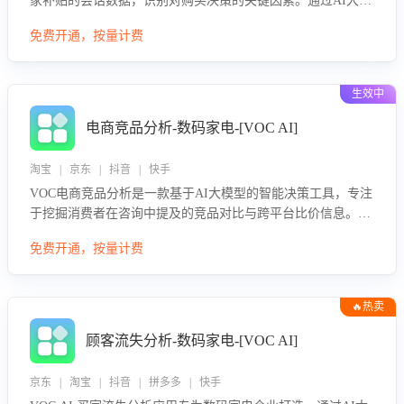
家补贴的会话数据，识别对购买决策的关键因素。通过AI大模
型评估客服在政策宣传、回应及互动中的表现，生成优化策
免费开通，按量计费
略，助力商家利用国补政策提升GMV。
生效中
电商竞品分析-数码家电-[VOC AI]
淘宝 | 京东 | 抖音 | 快手
VOC电商竞品分析是一款基于AI大模型的智能决策工具，专注
于挖掘消费者在咨询中提及的竞品对比与跨平台比价信息。该
应用能够精准识别被频繁对比的竞品品牌、咨询量、商品信
免费开通，按量计费
息，进行多维度交叉对比，并分析消费者的比价行为。通过提
供数据驱动的竞品洞察与差异化策略建议，帮助企业优化营销
话术、突出产品与服务优势，有效提升咨询转化率，避免陷入
🔥热卖
单纯价格竞争，实现精准扬长避短。
顾客流失分析-数码家电-[VOC AI]
京东 | 淘宝 | 抖音 | 拼多多 | 快手