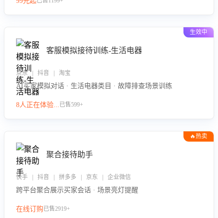
99元起
已售1199+
力。
生效中
客服模拟接待训练-生活电器
京东 | 抖音 | 淘宝
AI买家模拟对话 · 生活电器类目 · 故障排查场景训练
8人正在体验...
已售599+
🔥热卖
聚合接待助手
快手 | 抖音 | 拼多多 | 京东 | 企业微信
跨平台聚合展示买家会话 · 场景亮灯提醒
在线订购
已售2919+