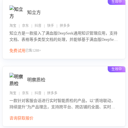
生效中
知立方
淘宝 | 京东 | 抖音 | 快手 | 拼多多
知立方是一款接入了满血版DeepSeek通用知识管理应用，支持
文档、表格等多类型文档的处理，并能够基于满血版DeepSeek
做知识应答。它能够为多种应用场景提供强大的知识支持，帮
免费试用
已售1288+
助用户高效管理和利用知识资源。通过该产品，用户可以轻松
实现文档的上传、分类、检索，提升知识管理的智能化水平。
生效中
明察质检
淘宝 | 京东 | 抖音 | 拼多多
一款针对客服会话进行实时智能质检的产品，以“质培联动，
持续提升”为产品理念，支持跨平台、跨店铺的全面、实时、
智能化质检，并根据质检结果形成质培联动，持续提升客服团
咨询获取报价
队的销服能力。