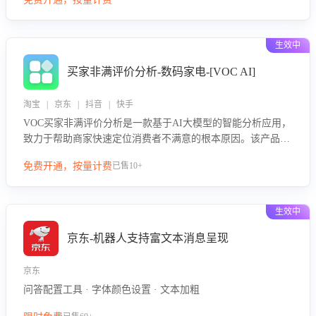
绪、归因争议根源，并客观评估客服应对合理性与成效。系统
可自动生成针对性改进策略，包括沟通话术优化、流程规范及
部门协同建议，从而提升客服团队舆情应对能力，阻断差评扩
生效中
散，维护品牌声誉，实现客户满意度的持续提升。
买家非满评价分析-数码家电-[VOC AI]
淘宝 | 京东 | 抖音 | 快手
VOC买家非满评价分析是一款基于AI大模型的智能分析应用，
致力于帮助商家快速定位消费者不满意的根本原因。该产品可
自动识别非满评价中的关键问题，区别问题是否属于客服原因
免费开通，按量计费
已售10+
或其它部门原因，明确责任归属，提供可落地的改进建议与策
略方向。通过深入挖掘会话内容，商家可针对性优化服务流
程、提升客服质量，并协同相关部门推进体验整改，有效提升
生效中
客户满意度和店铺整体服务质量。
京东-机器人支持富文本消息呈现
京东
问答配置工具 · 字体颜色设置 · 文本加粗