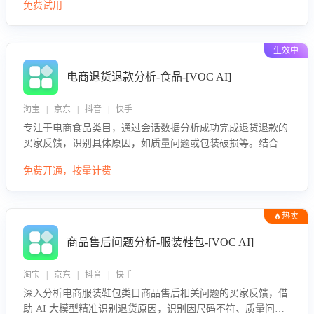
免费试用
生效中
电商退货退款分析-食品-[VOC AI]
淘宝 | 京东 | 抖音 | 快手
专注于电商食品类目，通过会话数据分析成功完成退货退款的
买家反馈，识别具体原因，如质量问题或包装破损等。结合AI
大模型，自动评估客服挽回效果，输出优化策略，助力商家降
免费开通，按量计费
低退款率，提升售后效率。
🔥热卖
商品售后问题分析-服装鞋包-[VOC AI]
淘宝 | 京东 | 抖音 | 快手
深入分析电商服装鞋包类目商品售后相关问题的买家反馈，借
助 AI 大模型精准识别退货原因，识别因尺码不符、质量问题