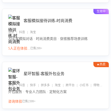
生效中
客服模拟接待训练-时尚消费
京东 | 抖音 | 淘宝
AI买家模拟对话 · 时尚消费类目 · 穿搭推荐场景训练
5人正在体验...
已售299+
🔥热卖
星环智服-客服外包业务
京东 | 抖音 | 快手 | 拼多多 | 淘宝 | 跨平台 | 小红书 | 得物 | 企业微信
外包服务 · 专业人力团队 · 定制化方案
咨询体验
已售2399+