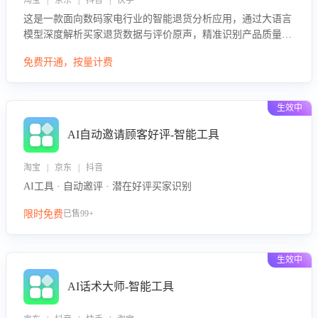
淘宝 | 京东 | 抖音 | 快手
这是一款面向数码家电行业的智能退货分析应用，通过大语言
模型深度解析买家退货数据与评价原声，精准识别产品质量、
描述不符、物流破损等核心退货原因，并输出可落地的改进建
免费开通，按量计费
议，通过挖掘用户痛点驱动产品迭代，从根本上降低退货率，
进而降低因技术差异或服务疏漏导致的退款率。
生效中
AI自动邀请顾客好评-智能工具
淘宝 | 京东 | 抖音
AI工具 · 自动邀评 · 潜在好评买家识别
限时免费
已售99+
生效中
AI话术大师-智能工具