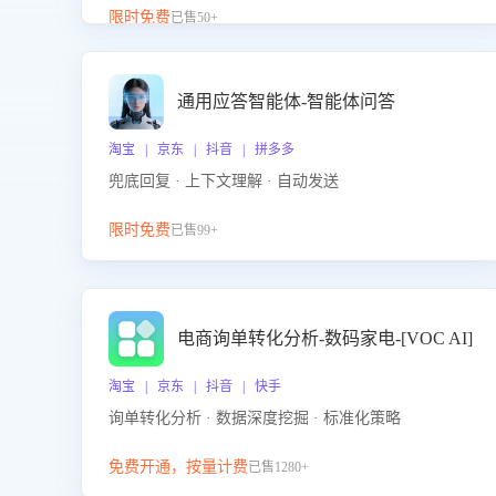
升客服售前转化率。点击 “立即开通”，快速获取影音
限时免费
已售50+
影像类目剧本，一键开启客服培训。
通用应答智能体-智能体问答
淘宝 | 京东 | 抖音 | 拼多多
兜底回复 · 上下文理解 · 自动发送
限时免费
已售99+
电商询单转化分析-数码家电-[VOC AI]
淘宝 | 京东 | 抖音 | 快手
询单转化分析 · 数据深度挖掘 · 标准化策略
免费开通，按量计费
已售1280+