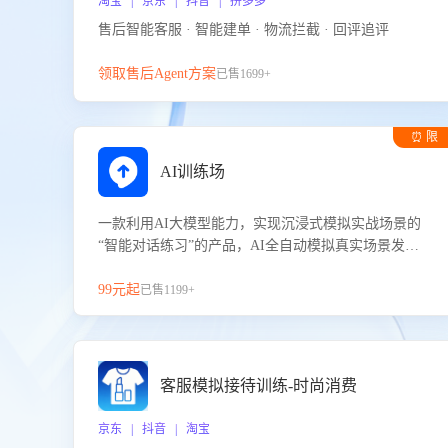
淘宝 | 京东 | 抖音 | 拼多多
售后智能客服 · 智能建单 · 物流拦截 · 回评追评
领取售后Agent方案
已售1699+
⏰ 限
时试用
AI训练场
一款利用AI大模型能力，实现沉浸式模拟实战场景的
“智能对话练习”的产品，AI全自动模拟真实场景发生
的对话，企业可以帮助员工提升客服接待技巧，持续
提升客服团队的销服能力。
99元起
已售1199+
客服模拟接待训练-时尚消费
京东 | 抖音 | 淘宝