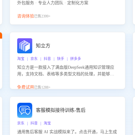
外包服务 · 专业人力团队 · 定制化方案
咨询体验
已售2399+
知立方
淘宝 | 京东 | 抖音 | 快手 | 拼多多
知立方是一款接入了满血版DeepSeek通用知识管理应
用，支持文档、表格等多类型文档的处理，并能够基
于满血版DeepSeek做知识应答。它能够为多种应用场
景提供强大的知识支持，帮助用户高效管理和利用知
免费试用
已售1288+
识资源。通过该产品，用户可以轻松实现文档的上
传、分类、检索，提升知识管理的智能化水平。
客服模拟接待训练-售后
京东 | 抖音 | 淘宝
通用售后客服 AI 实战模拟来了。点击开通，马上生成