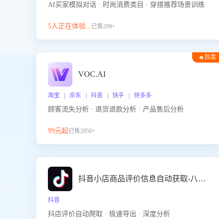
AI买家模拟对话 · 时尚消费类目 · 穿搭推荐场景训练
5人正在体验...
已售299+
🔥热卖
VOC.AI
淘宝 | 京东 | 抖音 | 快手 | 拼多多
顾客流失分析 · 退货退款分析 · 产品售后分析
99元起
已售2950+
抖音小店商品评价信息自动获取-八爪鱼
抖音
抖店评价自动爬取 · 极速导出 · 深度分析