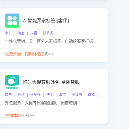
动产品迭代，从根本上降低退货率，进而降低因技术
差异或服务疏漏导致的退款率。
AI智能买家标签-[客伴]
京东 | 淘宝 | 抖音 | 拼多多
个性化营销工具 · 区分人群标签 · 自动给买家打标
免费开通，限时体验
已售99+
临时大促客服外包-星环智服
京东 | 抖音 | 拼多多 | 快手 | 淘宝 | 小红书 | 得物 | 企业微信
外包服务 · 大促专属客服团队 · 岗前培训
咨询体验
已售889+