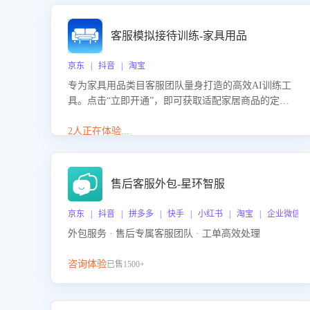
客服模拟接待训练-家具用品
京东 | 抖音 | 淘宝
专为家具用品类目客服团队量身打造的高效AI训练工
具。点击“立即开通”，即可获取适配家居商品的定制
化训练，开启模拟真实客户对话的演练。针对性提升
客服在家具用品功能、尺寸参数咨询等高频场景下的
2人正在体验...
专业应对能力。
售后客服外包-星环智服
京东 | 抖音 | 拼多多 | 快手 | 小红书 | 淘宝 | 企业微信
外包服务 · 售后专属客服团队 · 工单高效处理
咨询体验
已售1500+