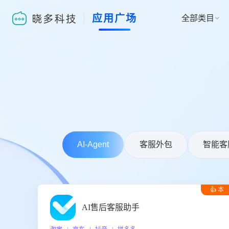
应用广场
全部类目

AI-Agent
客服外包
智能客
👍 本
周推荐
AI售后客服助手