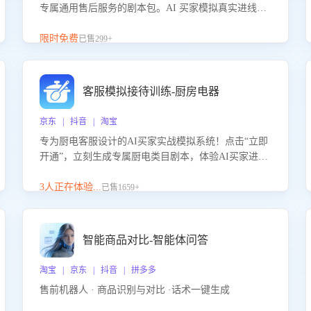
专属通用售后服务的剧本包。AI 买家模拟真实进线咨
询，带您的客服团队进行沉浸式训练，快速吃透功能
咨询等售后场景的应对要点，轻松提升服务能力。
限时免费
已售299+
客服模拟接待训练-厨房电器
京东 | 抖音 | 淘宝
专为厨电客服设计的AI买家实战模拟系统！点击“立即
开通”，立刻生成专属厨电类目剧本，体验AI买家进线
咨询真实场景训练，快速掌握针对家用厨电商品的“功
能咨询”等真实场景应对技巧！
3人正在体验...
已售1659+
智能商品对比-智能体问答
淘宝 | 京东 | 抖音 | 拼多多
售前机器人 · 商品识别与对比 ·话术一键生成