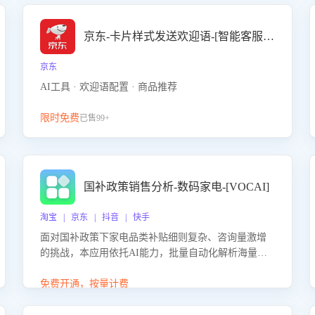
京东-卡片样式发送欢迎语-[智能客服机器人]
京东
AI工具 · 欢迎语配置 · 商品推荐
限时免费
已售99+
国补政策销售分析-数码家电-[VOCAI]
淘宝 | 京东 | 抖音 | 快手
面对国补政策下家电品类补贴细则复杂、咨询量激增
的挑战，本应用依托AI能力，批量自动化解析海量客
户会话，精准识别消费者对能以旧换新、补贴额度等
政策的关注焦点与购买意向，深度洞察决策动因。同
免费开通，按量计费
时全面评估客服团队政策解读准确性与响应效率，定
位服务薄弱环节，为企业提供数据驱动的策略优化建