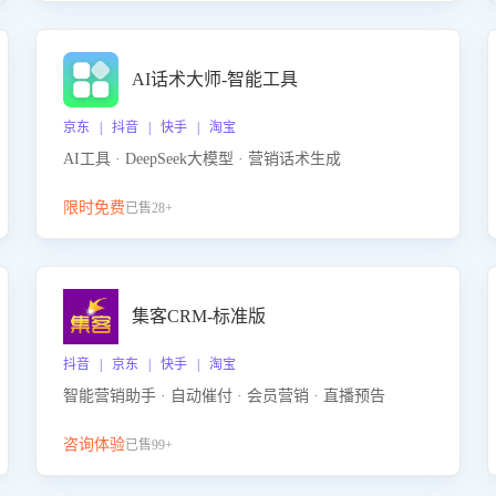
AI话术大师-智能工具
京东 | 抖音 | 快手 | 淘宝
AI工具 · DeepSeek大模型 · 营销话术生成
限时免费
已售28+
集客CRM-标准版
抖音 | 京东 | 快手 | 淘宝
智能营销助手 · 自动催付 · 会员营销 · 直播预告
咨询体验
已售99+