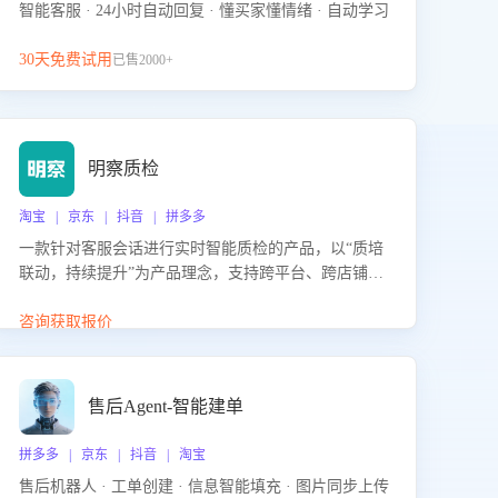
智能客服 · 24小时自动回复 · 懂买家懂情绪 · 自动学习
30天免费试用
已售2000+
明察质检
淘宝 | 京东 | 抖音 | 拼多多
一款针对客服会话进行实时智能质检的产品，以“质培
联动，持续提升”为产品理念，支持跨平台、跨店铺的
全面、实时、智能化质检，并根据质检结果形成质培
联动，持续提升客服团队的销服能力。
咨询获取报价
售后Agent-智能建单
拼多多 | 京东 | 抖音 | 淘宝
售后机器人 · 工单创建 · 信息智能填充 · 图片同步上传