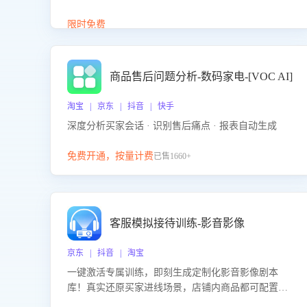
答、商品卖点介绍等智能体提供完整、全面、准确的
商品知识。
限时免费
商品售后问题分析-数码家电-[VOC AI]
淘宝 | 京东 | 抖音 | 快手
深度分析买家会话 · 识别售后痛点 · 报表自动生成
免费开通，按量计费
已售1660+
客服模拟接待训练-影音影像
京东 | 抖音 | 淘宝
一键激活专属训练，即刻生成定制化影音影像剧本
库！真实还原买家进线场景，店铺内商品都可配置到
剧本中进行针对性训练，加强商品知识解答能力，提