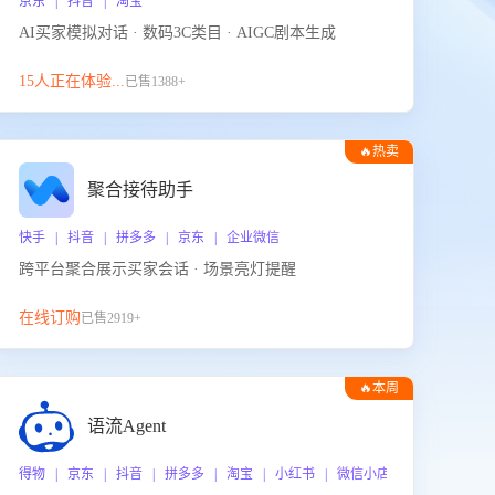
京东 | 抖音 | 淘宝
AI买家模拟对话 · 数码3C类目 · AIGC剧本生成
15人正在体验...
已售1388+
🔥热卖
聚合接待助手
快手 | 抖音 | 拼多多 | 京东 | 企业微信
跨平台聚合展示买家会话 · 场景亮灯提醒
在线订购
已售2919+
🔥本周
热门
语流Agent
 企业微信
得物 | 京东 | 抖音 | 拼多多 | 淘宝 | 小红书 | 微信小店 | 快手 | 唯品