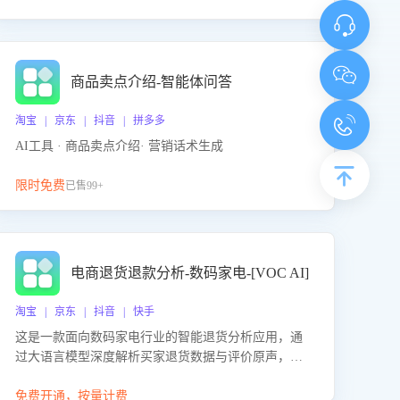
商品卖点介绍-智能体问答
淘宝 | 京东 | 抖音 | 拼多多
AI工具 · 商品卖点介绍· 营销话术生成
限时免费
已售99+
电商退货退款分析-数码家电-[VOC AI]
淘宝 | 京东 | 抖音 | 快手
这是一款面向数码家电行业的智能退货分析应用，通
过大语言模型深度解析买家退货数据与评价原声，精
准识别产品质量、描述不符、物流破损等核心退货原
因，并输出可落地的改进建议，通过挖掘用户痛点驱
免费开通，按量计费