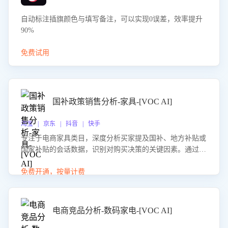
自动标注插旗颜色与填写备注，可以实现0误差，效率提升
90%
免费试用
国补政策销售分析-家具-[VOC AI]
淘宝 | 京东 | 抖音 | 快手
专注于电商家具类目，深度分析买家提及国补、地方补贴或
国家补贴的会话数据，识别对购买决策的关键因素。通过AI
大模型评估客服在政策宣传、回应及互动中的表现，生成优
化策略，助力商家利用国补政策提升GMV。
免费开通，按量计费
电商竞品分析-数码家电-[VOC AI]