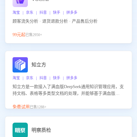
淘宝 | 京东 | 抖音 | 快手 | 拼多多
顾客流失分析 · 退货退款分析 · 产品售后分析
99元起
已售2950+
知立方
淘宝 | 京东 | 抖音 | 快手 | 拼多多
知立方是一款接入了满血版DeepSeek通用知识管理应用，支
持文档、表格等多类型文档的处理，并能够基于满血版
DeepSeek做知识应答。它能够为多种应用场景提供强大的知
识支持，帮助用户高效管理和利用知识资源。通过该产品，
免费试用
已售1288+
用户可以轻松实现文档的上传、分类、检索，提升知识管理
的智能化水平。
明察质检