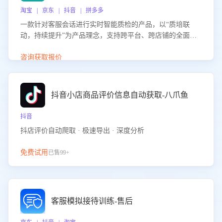
淘宝 | 京东 | 抖音 | 拼多多
一款针对客服会话进行实时智能质检的产品，以“质培联
动，持续提升”为产品理念，支持跨平台、跨店铺的全面、
实时、智能化质检，并根据质检结果形成质培联动，持续提
升客服团队的销服能力。
咨询获取报价
抖音小店商品评价信息自动获取-八爪鱼
抖音
抖店评价自动爬取 · 极速导出 · 深度分析
免费试用
已售99+
客服模拟接待训练-售后