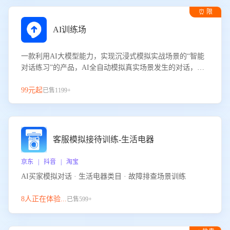
⏰ 限
时试用
AI训练场
一款利用AI大模型能力，实现沉浸式模拟实战场景的“智能
对话练习”的产品，AI全自动模拟真实场景发生的对话，企
业可以帮助员工提升客服接待技巧，持续提升客服团队的销
服能力。
99元起
已售1199+
客服模拟接待训练-生活电器
京东 | 抖音 | 淘宝
AI买家模拟对话 · 生活电器类目 · 故障排查场景训练
8人正在体验...
已售599+