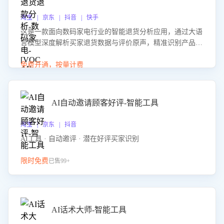
淘宝 | 京东 | 抖音 | 快手
这是一款面向数码家电行业的智能退货分析应用，通过大语
言模型深度解析买家退货数据与评价原声，精准识别产品质
量、描述不符、物流破损等核心退货原因，并输出可落地的
改进建议，通过挖掘用户痛点驱动产品迭代，从根本上降低
免费开通，按量计费
退货率，进而降低因技术差异或服务疏漏导致的退款率。
AI自动邀请顾客好评-智能工具
淘宝 | 京东 | 抖音
AI工具 · 自动邀评 · 潜在好评买家识别
限时免费
已售99+
AI话术大师-智能工具