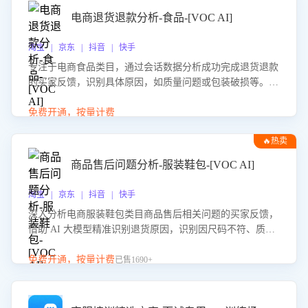
电商退货退款分析-食品-[VOC AI]
淘宝 | 京东 | 抖音 | 快手
专注于电商食品类目，通过会话数据分析成功完成退货退款
的买家反馈，识别具体原因，如质量问题或包装破损等。结
合AI大模型，自动评估客服挽回效果，输出优化策略，助力
商家降低退款率，提升售后效率。
免费开通，按量计费
🔥热卖
商品售后问题分析-服装鞋包-[VOC AI]
淘宝 | 京东 | 抖音 | 快手
深入分析电商服装鞋包类目商品售后相关问题的买家反馈，
借助 AI 大模型精准识别退货原因，识别因尺码不符、质量
问题等导致的退货原因，给出全方位优化产品与服务的建
议，助力商家优化产品或服务，实现销售额的显著提升。
免费开通，按量计费
已售1690+