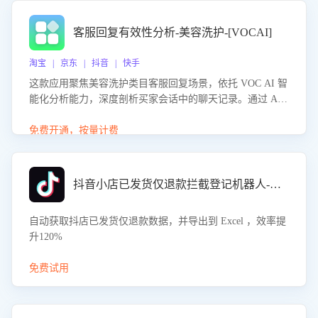
客服回复有效性分析-美容洗护-[VOCAI]
淘宝 | 京东 | 抖音 | 快手
这款应用聚焦美容洗护类目客服回复场景，依托 VOC AI 智
能化分析能力，深度剖析买家会话中的聊天记录。通过 AI
大模型精准定位客服在不同场景的理解与回应难点，评判解
答的有效性与完整性，输出针对性改进策略，助力商家快速
免费开通，按量计费
优化快捷话术，提升客服接待响应率与服务质量。
抖音小店已发货仅退款拦截登记机器人-八爪鱼
自动获取抖店已发货仅退款数据，并导出到 Excel ，效率提
升120%
免费试用