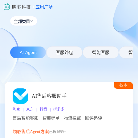
应用广场
全部类目

AI-Agent
客服外包
智能客服
智能
👍 本
周推荐
AI售后客服助手
淘宝 | 京东 | 抖音 | 拼多多
售后智能客服 · 智能建单 · 物流拦截 · 回评追评
领取售后Agent方案
已售1699+