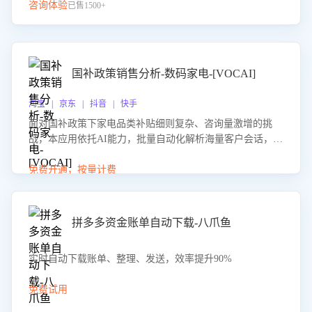
咨询体验
已售1500+
国补政策销售分析-数码家电-[VOCAI]
淘宝 | 京东 | 抖音 | 快手
面对国补政策下家电品类补贴细则复杂、咨询量激增的挑
战，本应用依托AI能力，批量自动化解析海量客户会话，精
准识别消费者对能以旧换新、补贴额度等政策的关注焦点与
购买意向，深度洞察决策动因。同时全面评估客服团队政策
免费开通，按量计费
解读准确性与响应效率，定位服务薄弱环节，为企业提供数
据驱动的策略优化建议与培训支持，助力提升政策响应速
度、客服转化能力及销售业绩。
拼多多资金账单自动下载-八爪鱼
实时自动下载账单、整理、发送，效率提升90%
免费试用