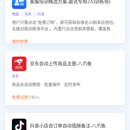
客服培训精选方案-面试专用-[AI训练场]
淘宝 | 京东 | 抖音
用户只需点击“免费订购”，即可获取标准化AI剧本应用包，
无缝对接训练场平台 。内置行业优质剧本模板，覆盖售前
咨询、售后处理等全场景，消除复杂部署流程，节省90%的
初始化时间，助力企业快速启动智能客服训练
限时免费
京东自动上传商品主图-八爪鱼
京东
商品全自动换图 · 批量操作 · 定时发布
免费试用
已售46+
抖音小店自订单自动插旗备注-八爪鱼