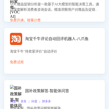
VOC赠品促销分析是一款基于AI大模型的智能决策工具，通
过深度解析消费者咨询会话，精准洞察用户对赠品及促销政
策的真实偏好与需求。该应用可识别高吸引力赠品和热门促
销诉求，帮助企业制定个性化赠品组合策略，优化资源投放
免费开通，按量计费
并淘汰低效赠品，在提升成交转化率的同时有效控制成本，
实现促销效果最大化。
淘宝千牛评论自动回评机器人-八爪鱼
淘宝千牛“待卖家评价”自动评价
免费试用
国补政策解答-智能体问答
淘宝 | 京东 | 抖音 | 拼多多
智能客服 · 国补政策问题智能解答