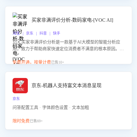
成效。系统可自动生成针对性改进策略，包括沟通话术优
化、流程规范及部门协同建议，从而提升客服团队舆情应对
能力，阻断差评扩散，维护品牌声誉，实现客户满意度的持
买家非满评价分析-数码家电-[VOC AI]
续提升。
淘宝 | 京东 | 抖音 | 快手
VOC买家非满评价分析是一款基于AI大模型的智能分析应
用，致力于帮助商家快速定位消费者不满意的根本原因。该
产品可自动识别非满评价中的关键问题，区别问题是否属于
客服原因或其它部门原因，明确责任归属，提供可落地的改
免费开通，按量计费
已售10+
进建议与策略方向。通过深入挖掘会话内容，商家可针对性
优化服务流程、提升客服质量，并协同相关部门推进体验整
改，有效提升客户满意度和店铺整体服务质量。
京东-机器人支持富文本消息呈现
京东
问答配置工具 · 字体颜色设置 · 文本加粗
限时免费
已售69+