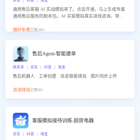
京东 | 抖音 | 淘宝
通用售后客服 AI 实战模拟来了。点击开通，马上生成专属
通用售后服务的剧本包。AI 买家模拟真实进线咨询，带您
的客服团队进行沉浸式训练，快速吃透功能咨询等售后场景
的应对要点，轻松提升服务能力。
限时免费
已售299+
售后Agent-智能建单
拼多多 | 京东 | 抖音 | 淘宝
售后机器人 · 工单创建 · 信息智能填充 · 图片同步上传
咨询体验
已售99+
客服模拟接待训练-厨房电器
京东 | 抖音 | 淘宝