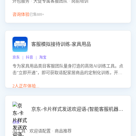
外包服务 · 大促专属客服团队 · 岗前培训
咨询体验
已售889+
客服模拟接待训练-家具用品
京东 | 抖音 | 淘宝
专为家具用品类目客服团队量身打造的高效AI训练工具。点
击“立即开通”，即可获取适配家居商品的定制化训练，开启
模拟真实客户对话的演练。针对性提升客服在家具用品功
能、尺寸参数咨询等高频场景下的专业应对能力。
2人正在体验...
京东-卡片样式发送欢迎语-[智能客服机器人]
京东
AI工具 · 欢迎语配置 · 商品推荐