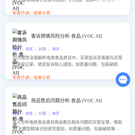
等导致的退货原因，给出全方位优化产品与服务的建议，助
力商家优化产品或服务，实现销售额的显著提升。
免费开通，按量计费
客诉舆情风险分析-食品-[VOC AI]
淘宝 | 京东 | 抖音 | 快手
AI大模型全面解析电商食品类目中，买家投诉及客服与买家
的冲突记录，锁定投诉核心成因，如质量问题、包装破损
等。同时，评估客服处理效果，生成优化策略，助力商家前
置差评防控，提升客户满意度。
免费开通，按量计费
商品售后问题分析-食品-[VOC AI]
淘宝 | 京东 | 抖音 | 快手
深入分析电商食品类目商品售后相关问题的买家反馈，借助
AI 大模型精准识别退货原因，如质量问题、包装破损等，