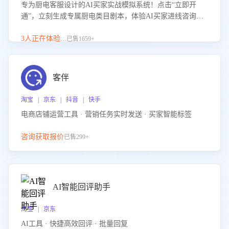
专为厨电客服设计的AI买家实战模拟系统！点击“立即开
通”，立刻生成专属厨电类目剧本，体验AI买家进线咨询真
实场景训练，快速掌握针对家用厨电商品的“功能咨询”等真
实场景应对技巧！
3人正在体验...
已售1659+
客伴
淘宝 | 京东 | 抖音 | 快手
电商店铺运营工具 · 营销任务实时发送 · 买家智能标签
咨询获取报价
已售299+
AI智能回评助手
淘宝 | 京东
AI工具 · 快捷高效回评 · 批量回复