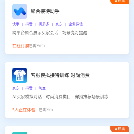
🔥热卖
聚合接待助手
快手 | 抖音 | 拼多多 | 京东 | 企业微信
跨平台聚合展示买家会话 · 场景亮灯提醒
在线订购
已售2919+
客服模拟接待训练-时尚消费
京东 | 抖音 | 淘宝
AI买家模拟对话 · 时尚消费类目 · 穿搭推荐场景训练
5人正在体验...
已售299+
🔥热卖