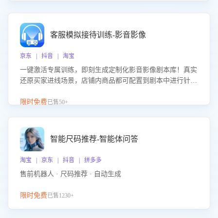
客服模拟接待训练-影音影像
京东 | 抖音 | 淘宝
一键激活专属训练，即刻生成定制化影音影像剧本库！真实
还原买家进线场景，店铺内商品都可配置到剧本中进行针对
性训练，加强商品知识解答能力，提升客服售前转化率。点
击 “立即开通”，快速获取影音影像类目剧本，一键开启客服
限时免费
已售50+
培训。
智能尺码推荐-智能体问答
淘宝 | 京东 | 抖音 | 拼多多
售前机器人 · 尺码推荐 · 自动生成
限时免费
已售1230+