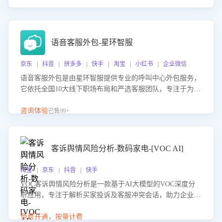
语音客服外包-星环智服
京东 | 抖音 | 拼多多 | 快手 | 淘宝 | 小红书 | 企业微信
语音客服外包是由星环智服提供专业的呼叫中心外包服务，
它依托全国10大线下职场布局和严选客服团队，专注于为企
业提供高效的语音呼叫解决方案。这项服务旨在通过专业的
客服团队和智能工具提升语音客服服务效率和质量，帮助企
咨询体验
已售99+
业实现降本增效。
客诉舆情风险分析-数码家电-[VOC AI]
淘宝 | 京东 | 抖音 | 快手
VOC客诉舆情风险分析是一款基于AI大模型的VOC深度分
析应用，专注于解析买家投诉及客服冲突会话，助力企业精
准防控舆情风险。该产品通过智能定位高风险会话、精准判
别客户情绪、归因争议根源，并客观评估客服应对合理性与
免费开通，按量计费