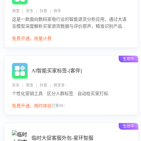
淘宝 | 京东 | 抖音 | 快手
这是一款面向数码家电行业的智能退货分析应用，通过大语
言模型深度解析买家退货数据与评价原声，精准识别产品质
量、描述不符、物流破损等核心退货原因，并输出可落地的
免费开通，按量计费
改进建议，通过挖掘用户痛点驱动产品迭代，从根本上降低
退货率，进而降低因技术差异或服务疏漏导致的退款率。
生效中
AI智能买家标签-[客伴]
京东 | 淘宝 | 抖音 | 拼多多
个性化营销工具 · 区分人群标签 · 自动给买家打标
免费开通，限时体验
已售99+
生效中
临时大促客服外包-星环智服