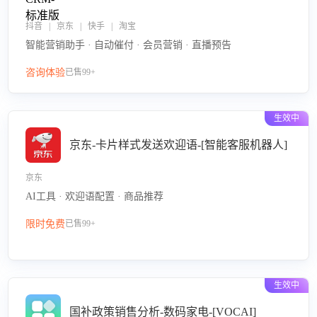
抖音 | 京东 | 快手 | 淘宝
智能营销助手 · 自动催付 · 会员营销 · 直播预告
咨询体验
已售99+
生效中
京东-卡片样式发送欢迎语-[智能客服机器人]
京东
AI工具 · 欢迎语配置 · 商品推荐
限时免费
已售99+
生效中
国补政策销售分析-数码家电-[VOCAI]