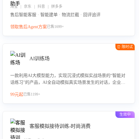
淘宝 | 京东 | 抖音 | 拼多多
售后智能客服 · 智能建单 · 物流拦截 · 回评追评
领取售后Agent方案
已售1699+
⏰ 限时试
用
AI训练场
一款利用AI大模型能力，实现沉浸式模拟实战场景的“智能对
话练习”的产品，AI全自动模拟真实场景发生的对话，企业可
以帮助员工提升客服接待技巧，持续提升客服团队的销服能
99元起
已售1199+
力。
生效中
客服模拟接待训练-时尚消费