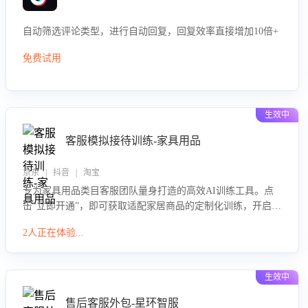
自动筛选评论类型，进行自动回复，回复效率直接增加10倍+
免费试用
生效中
客服模拟接待训练-家具用品
京东 | 抖音 | 淘宝
专为家具用品类目客服团队量身打造的高效AI训练工具。点
击“立即开通”，即可获取适配家居商品的定制化训练，开启模
拟真实客户对话的演练。针对性提升客服在家具用品功能、
2人正在体验...
尺寸参数咨询等高频场景下的专业应对能力。
生效中
售后客服外包-星环智服