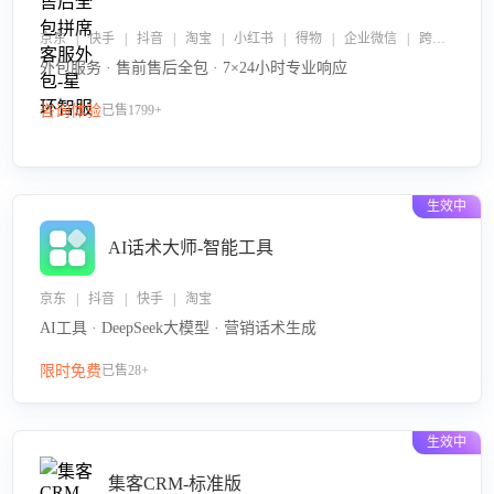
京东 | 快手 | 抖音 | 淘宝 | 小红书 | 得物 | 企业微信 | 跨平台
外包服务 · 售前售后全包 · 7×24小时专业响应
咨询体验
已售1799+
生效中
AI话术大师-智能工具
京东 | 抖音 | 快手 | 淘宝
AI工具 · DeepSeek大模型 · 营销话术生成
限时免费
已售28+
生效中
集客CRM-标准版