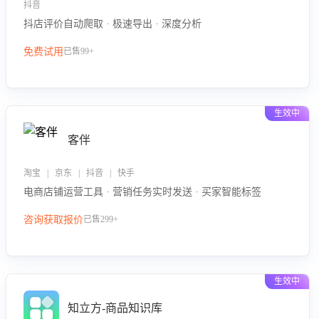
抖音
抖店评价自动爬取 · 极速导出 · 深度分析
免费试用
已售99+
生效中
客伴
淘宝 | 京东 | 抖音 | 快手
电商店铺运营工具 · 营销任务实时发送 · 买家智能标签
咨询获取报价
已售299+
生效中
知立方-商品知识库