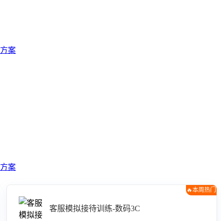
方案
方案
🔥本周热门
客服模拟接待训练-数码3C