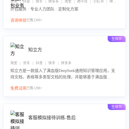
京东 | 抖音 | 快手 | 拼多多 | 淘宝 | 跨平台 | 小红书 | 得物 | 企业微信
外包服务 · 专业人力团队 · 定制化方案
咨询体验
已售2399+
生效中
知立方
淘宝 | 京东 | 抖音 | 快手 | 拼多多
知立方是一款接入了满血版DeepSeek通用知识管理应用，支
持文档、表格等多类型文档的处理，并能够基于满血版
DeepSeek做知识应答。它能够为多种应用场景提供强大的知
免费试用
已售1288+
识支持，帮助用户高效管理和利用知识资源。通过该产品，
用户可以轻松实现文档的上传、分类、检索，提升知识管理
的智能化水平。
生效中
客服模拟接待训练-售后