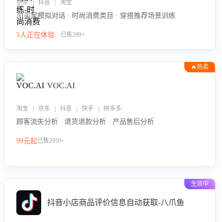
京东 | 抖音 | 淘宝
AI买家模拟对话 · 时尚消费类目 · 穿搭推荐场景训练
5人正在体验...
已售299+
🔥热卖
VOC.AI
淘宝 | 京东 | 抖音 | 快手 | 拼多多
顾客流失分析 · 退货退款分析 · 产品售后分析
99元起
已售2950+
生效中
抖音小店商品评价信息自动获取-八爪鱼