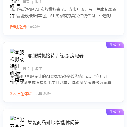
京东 | 抖音 | 淘宝
通用售后客服 AI 实战模拟来了。点击开通，马上生成专属通
用售后服务的剧本包。AI 买家模拟真实进线咨询，带您的客
服团队进行沉浸式训练，快速吃透功能咨询等售后场景的应
限时免费
已售299+
对要点，轻松提升服务能力。
生效中
客服模拟接待训练-厨房电器
京东 | 抖音 | 淘宝
专为厨电客服设计的AI买家实战模拟系统！点击“立即开
通”，立刻生成专属厨电类目剧本，体验AI买家进线咨询真实
场景训练，快速掌握针对家用厨电商品的“功能咨询”等真实场
3人正在体验...
已售1659+
景应对技巧！
生效中
智能商品对比-智能体问答