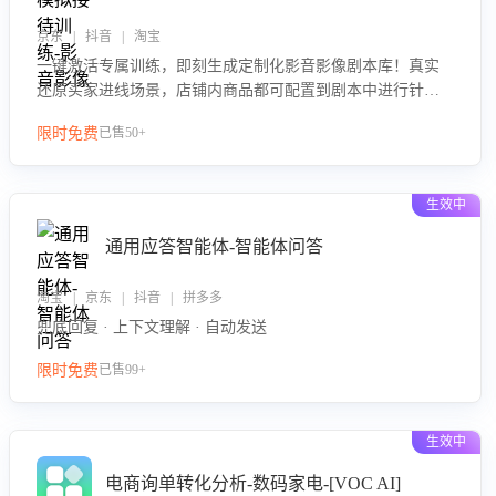
京东 | 抖音 | 淘宝
一键激活专属训练，即刻生成定制化影音影像剧本库！真实
还原买家进线场景，店铺内商品都可配置到剧本中进行针对
性训练，加强商品知识解答能力，提升客服售前转化率。点
限时免费
已售50+
击 “立即开通”，快速获取影音影像类目剧本，一键开启客服
培训。
生效中
通用应答智能体-智能体问答
淘宝 | 京东 | 抖音 | 拼多多
兜底回复 · 上下文理解 · 自动发送
限时免费
已售99+
生效中
电商询单转化分析-数码家电-[VOC AI]