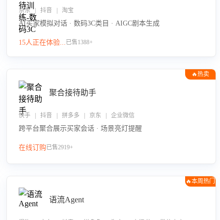
京东 | 抖音 | 淘宝
AI买家模拟对话 · 数码3C类目 · AIGC剧本生成
15人正在体验...
已售1388+
🔥热卖
聚合接待助手
快手 | 抖音 | 拼多多 | 京东 | 企业微信
跨平台聚合展示买家会话 · 场景亮灯提醒
在线订购
已售2919+
🔥本周热门
语流Agent