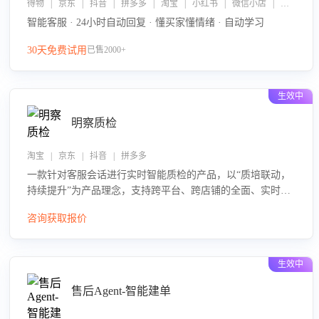
得物 | 京东 | 抖音 | 拼多多 | 淘宝 | 小红书 | 微信小店 | 快手 | 唯品会
智能客服 · 24小时自动回复 · 懂买家懂情绪 · 自动学习
30天免费试用
已售2000+
生效中
明察质检
淘宝 | 京东 | 抖音 | 拼多多
一款针对客服会话进行实时智能质检的产品，以“质培联动，
持续提升”为产品理念，支持跨平台、跨店铺的全面、实时、
智能化质检，并根据质检结果形成质培联动，持续提升客服
咨询获取报价
团队的销服能力。
生效中
售后Agent-智能建单