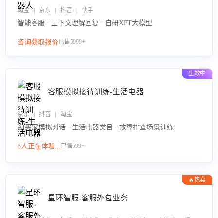
淘宝 | 京东 | 抖音 | 快手
智能客服 · 上下文理解回复 · 自研XPT大模型
咨询获取报价
已售5999+
生效中
客服模拟接待训练-生活电器
京东 | 抖音 | 淘宝
AI买家模拟对话 · 生活电器类目 · 故障排查场景训练
8人正在体验...
已售599+
🔥热卖
星环智服-客服外包业务