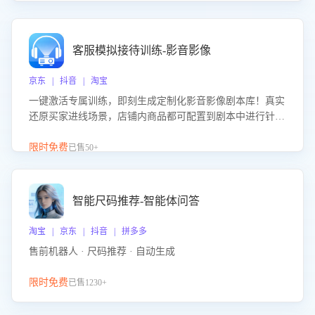
客服模拟接待训练-影音影像
京东 | 抖音 | 淘宝
一键激活专属训练，即刻生成定制化影音影像剧本库！真实
还原买家进线场景，店铺内商品都可配置到剧本中进行针对
性训练，加强商品知识解答能力，提升客服售前转化率。点
击 “立即开通”，快速获取影音影像类目剧本，一键开启客服
限时免费
已售50+
培训。
智能尺码推荐-智能体问答
淘宝 | 京东 | 抖音 | 拼多多
售前机器人 · 尺码推荐 · 自动生成
限时免费
已售1230+