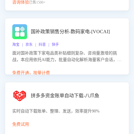
咨询体验
已售1500+
国补政策销售分析-数码家电-[VOCAI]
淘宝 | 京东 | 抖音 | 快手
面对国补政策下家电品类补贴细则复杂、咨询量激增的挑
战，本应用依托AI能力，批量自动化解析海量客户会话，精
准识别消费者对能以旧换新、补贴额度等政策的关注焦点与
购买意向，深度洞察决策动因。同时全面评估客服团队政策
免费开通，按量计费
解读准确性与响应效率，定位服务薄弱环节，为企业提供数
据驱动的策略优化建议与培训支持，助力提升政策响应速
度、客服转化能力及销售业绩。
拼多多资金账单自动下载-八爪鱼
实时自动下载账单、整理、发送，效率提升90%
免费试用