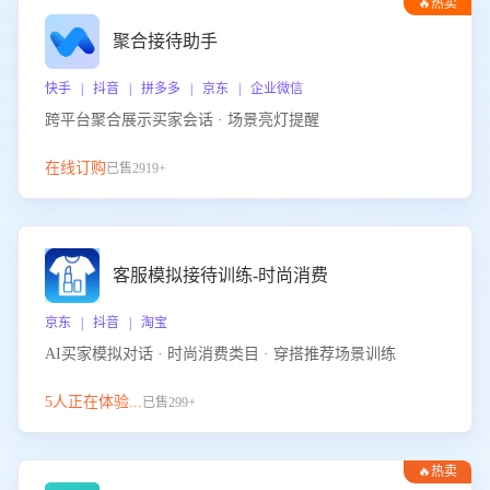
🔥热卖
聚合接待助手
快手 | 抖音 | 拼多多 | 京东 | 企业微信
跨平台聚合展示买家会话 · 场景亮灯提醒
在线订购
已售2919+
客服模拟接待训练-时尚消费
京东 | 抖音 | 淘宝
AI买家模拟对话 · 时尚消费类目 · 穿搭推荐场景训练
5人正在体验...
已售299+
🔥热卖