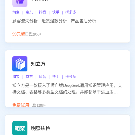
淘宝 | 京东 | 抖音 | 快手 | 拼多多
顾客流失分析 · 退货退款分析 · 产品售后分析
99元起
已售2950+
知立方
淘宝 | 京东 | 抖音 | 快手 | 拼多多
知立方是一款接入了满血版DeepSeek通用知识管理应用，支
持文档、表格等多类型文档的处理，并能够基于满血版
DeepSeek做知识应答。它能够为多种应用场景提供强大的知
识支持，帮助用户高效管理和利用知识资源。通过该产品，
免费试用
已售1288+
用户可以轻松实现文档的上传、分类、检索，提升知识管理
的智能化水平。
明察质检