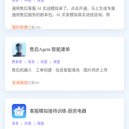
京东 | 抖音 | 淘宝
通用售后客服 AI 实战模拟来了。点击开通，马上生成专属
通用售后服务的剧本包。AI 买家模拟真实进线咨询，带您
的客服团队进行沉浸式训练，快速吃透功能咨询等售后场景
的应对要点，轻松提升服务能力。
限时免费
已售299+
售后Agent-智能建单
拼多多 | 京东 | 抖音 | 淘宝
售后机器人 · 工单创建 · 信息智能填充 · 图片同步上传
咨询体验
已售99+
客服模拟接待训练-厨房电器
京东 | 抖音 | 淘宝