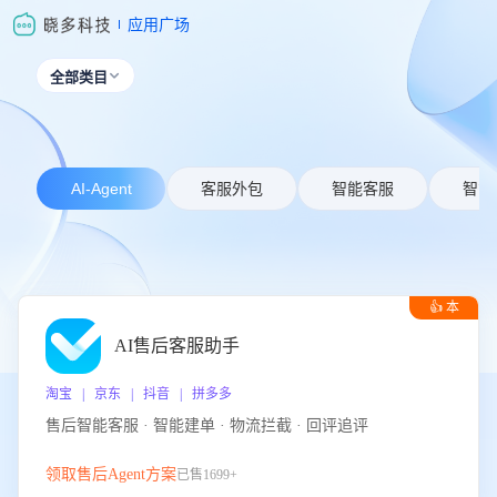
应用广场
全部类目

AI-Agent
客服外包
智能客服
智能
👍 本
周推荐
AI售后客服助手
淘宝 | 京东 | 抖音 | 拼多多
售后智能客服 · 智能建单 · 物流拦截 · 回评追评
领取售后Agent方案
已售1699+