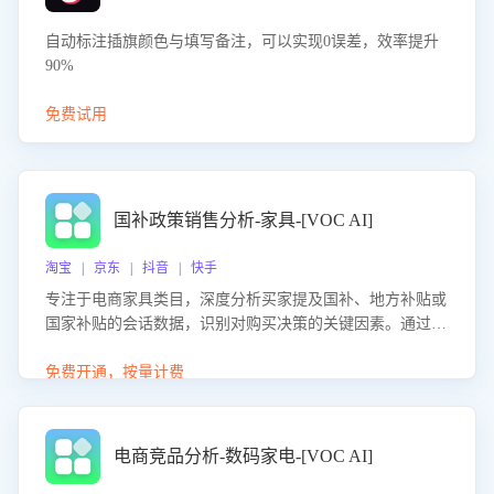
自动标注插旗颜色与填写备注，可以实现0误差，效率提升
90%
免费试用
国补政策销售分析-家具-[VOC AI]
淘宝 | 京东 | 抖音 | 快手
专注于电商家具类目，深度分析买家提及国补、地方补贴或
国家补贴的会话数据，识别对购买决策的关键因素。通过AI
大模型评估客服在政策宣传、回应及互动中的表现，生成优
化策略，助力商家利用国补政策提升GMV。
免费开通，按量计费
电商竞品分析-数码家电-[VOC AI]