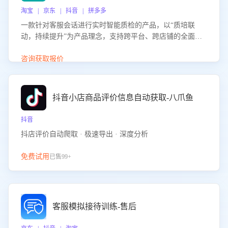
淘宝 | 京东 | 抖音 | 拼多多
一款针对客服会话进行实时智能质检的产品，以“质培联
动，持续提升”为产品理念，支持跨平台、跨店铺的全面、
实时、智能化质检，并根据质检结果形成质培联动，持续提
升客服团队的销服能力。
咨询获取报价
抖音小店商品评价信息自动获取-八爪鱼
抖音
抖店评价自动爬取 · 极速导出 · 深度分析
免费试用
已售99+
客服模拟接待训练-售后