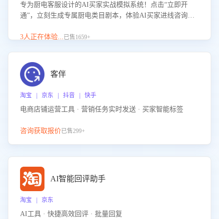
专为厨电客服设计的AI买家实战模拟系统！点击“立即开
通”，立刻生成专属厨电类目剧本，体验AI买家进线咨询真
实场景训练，快速掌握针对家用厨电商品的“功能咨询”等真
实场景应对技巧！
3人正在体验...
已售1659+
客伴
淘宝 | 京东 | 抖音 | 快手
电商店铺运营工具 · 营销任务实时发送 · 买家智能标签
咨询获取报价
已售299+
AI智能回评助手
淘宝 | 京东
AI工具 · 快捷高效回评 · 批量回复