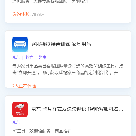
外包服务 · 大促专属客服团队 · 岗前培训
咨询体验
已售889+
客服模拟接待训练-家具用品
京东 | 抖音 | 淘宝
专为家具用品类目客服团队量身打造的高效AI训练工具。点
击“立即开通”，即可获取适配家居商品的定制化训练，开启
模拟真实客户对话的演练。针对性提升客服在家具用品功
能、尺寸参数咨询等高频场景下的专业应对能力。
2人正在体验...
京东-卡片样式发送欢迎语-[智能客服机器人]
京东
AI工具 · 欢迎语配置 · 商品推荐