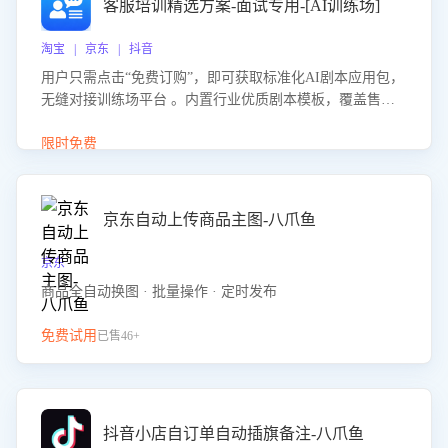
客服培训精选方案-面试专用-[AI训练场]
淘宝 | 京东 | 抖音
用户只需点击“免费订购”，即可获取标准化AI剧本应用包，
无缝对接训练场平台 。内置行业优质剧本模板，覆盖售前
咨询、售后处理等全场景，消除复杂部署流程，节省90%的
初始化时间，助力企业快速启动智能客服训练
限时免费
京东自动上传商品主图-八爪鱼
京东
商品全自动换图 · 批量操作 · 定时发布
免费试用
已售46+
抖音小店自订单自动插旗备注-八爪鱼