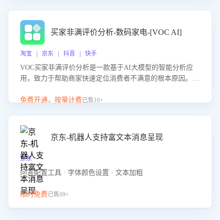
成效。系统可自动生成针对性改进策略，包括沟通话术优
化、流程规范及部门协同建议，从而提升客服团队舆情应对
能力，阻断差评扩散，维护品牌声誉，实现客户满意度的持
买家非满评价分析-数码家电-[VOC AI]
续提升。
淘宝 | 京东 | 抖音 | 快手
VOC买家非满评价分析是一款基于AI大模型的智能分析应
用，致力于帮助商家快速定位消费者不满意的根本原因。该
产品可自动识别非满评价中的关键问题，区别问题是否属于
客服原因或其它部门原因，明确责任归属，提供可落地的改
免费开通，按量计费
已售10+
进建议与策略方向。通过深入挖掘会话内容，商家可针对性
优化服务流程、提升客服质量，并协同相关部门推进体验整
改，有效提升客户满意度和店铺整体服务质量。
京东-机器人支持富文本消息呈现
京东
问答配置工具 · 字体颜色设置 · 文本加粗
限时免费
已售69+