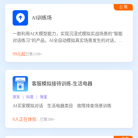
⏰ 限
时试用
AI训练场
一款利用AI大模型能力，实现沉浸式模拟实战场景的“智能
对话练习”的产品，AI全自动模拟真实场景发生的对话，企
业可以帮助员工提升客服接待技巧，持续提升客服团队的销
服能力。
99元起
已售1199+
客服模拟接待训练-生活电器
京东 | 抖音 | 淘宝
AI买家模拟对话 · 生活电器类目 · 故障排查场景训练
8人正在体验...
已售599+