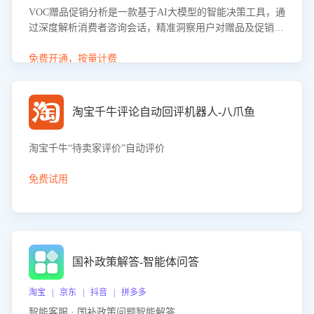
VOC赠品促销分析是一款基于AI大模型的智能决策工具，通
过深度解析消费者咨询会话，精准洞察用户对赠品及促销政
策的真实偏好与需求。该应用可识别高吸引力赠品和热门促
销诉求，帮助企业制定个性化赠品组合策略，优化资源投放
免费开通，按量计费
并淘汰低效赠品，在提升成交转化率的同时有效控制成本，
实现促销效果最大化。
淘宝千牛评论自动回评机器人-八爪鱼
淘宝千牛“待卖家评价”自动评价
免费试用
国补政策解答-智能体问答
淘宝 | 京东 | 抖音 | 拼多多
智能客服 · 国补政策问题智能解答