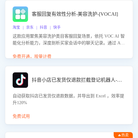
客服回复有效性分析-美容洗护-[VOCAI]
淘宝 | 京东 | 抖音 | 快手
这款应用聚焦美容洗护类目客服回复场景，依托 VOC AI 智
能化分析能力，深度剖析买家会话中的聊天记录。通过 AI
大模型精准定位客服在不同场景的理解与回应难点，评判解
答的有效性与完整性，输出针对性改进策略，助力商家快速
免费开通，按量计费
优化快捷话术，提升客服接待响应率与服务质量。
抖音小店已发货仅退款拦截登记机器人-八爪鱼
自动获取抖店已发货仅退款数据，并导出到 Excel ，效率提
升120%
免费试用
🔥热卖