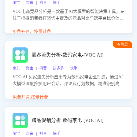
淘宝 | 京东 | 抖音 | 快手
VOC电商竞品分析是一款基于AI大模型的智能决策工具，专
注于挖掘消费者在咨询中提及的竞品对比与跨平台比价信
息。该应用能够精准识别被频繁对比的竞品品牌、咨询量、
商品信息，进行多维度交叉对比，并分析消费者的比价行
免费开通，按量计费
为。通过提供数据驱动的竞品洞察与差异化策略建议，帮助
🔥热卖
企业优化营销话术、突出产品与服务优势，有效提升咨询转
化率，避免陷入单纯价格竞争，实现精准扬长避短。
顾客流失分析-数码家电-[VOC AI]
京东 | 淘宝 | 抖音 | 拼多多 | 快手
VOC AI 买家流失分析应用专为数码家电企业打造，通过AI
大模型深度挖掘用户会话、评论及行为数据，精准识别高流
失风险客户，并定位流失原因：包括产品质量缺陷、售后响
应延迟、竞品价格冲击等。系统自动输出可落地的挽回策
免费开通,按量计费
略，迅速同步到店铺运营团队。
赠品促销分析-数码家电-[VOC AI]
淘宝 | 京东 | 抖音 | 快手