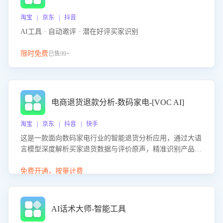
淘宝 | 京东 | 抖音
AI工具 · 自动邀评 · 潜在好评买家识别
限时免费
已售99+
电商退货退款分析-数码家电-[VOC AI]
淘宝 | 京东 | 抖音 | 快手
这是一款面向数码家电行业的智能退货分析应用，通过大语
言模型深度解析买家退货数据与评价原声，精准识别产品质
量、描述不符、物流破损等核心退货原因，并输出可落地的
改进建议，通过挖掘用户痛点驱动产品迭代，从根本上降低
免费开通，按量计费
退货率，进而降低因技术差异或服务疏漏导致的退款率。
AI话术大师-智能工具