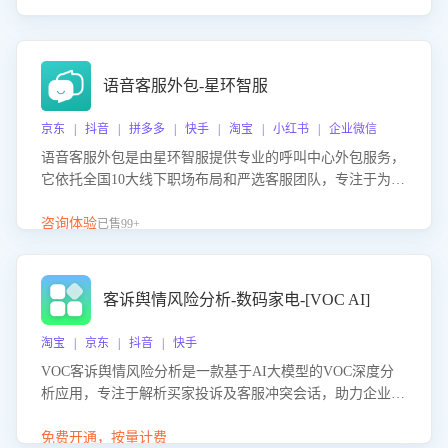
语音客服外包-星环智服
京东 | 抖音 | 拼多多 | 快手 | 淘宝 | 小红书 | 企业微信
语音客服外包是由星环智服提供专业的呼叫中心外包服务，
它依托全国10大线下职场布局和严选客服团队，专注于为企
业提供高效的语音呼叫解决方案。这项服务旨在通过专业的
客服团队和智能工具提升语音客服服务效率和质量，帮助企
咨询体验
已售99+
业实现降本增效。
客诉舆情风险分析-数码家电-[VOC AI]
淘宝 | 京东 | 抖音 | 快手
VOC客诉舆情风险分析是一款基于AI大模型的VOC深度分
析应用，专注于解析买家投诉及客服冲突会话，助力企业精
准防控舆情风险。该产品通过智能定位高风险会话、精准判
别客户情绪、归因争议根源，并客观评估客服应对合理性与
免费开通，按量计费