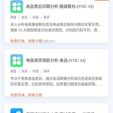
商品售后问题分析-服装鞋包-[VOC AI]
淘宝 | 京东 | 抖音 | 快手
深入分析电商服装鞋包类目商品售后相关问题的买家反馈，
借助 AI 大模型精准识别退货原因，识别因尺码不符、质量
问题等导致的退货原因，给出全方位优化产品与服务的建
议，助力商家优化产品或服务，实现销售额的显著提升。
免费开通，按量计费
已售1690+
电商退货退款分析-食品-[VOC AI]
淘宝 | 京东 | 抖音 | 快手
专注于电商食品类目，通过会话数据分析成功完成退货退款
的买家反馈，识别具体原因，如质量问题或包装破损等。结
合AI大模型，自动评估客服挽回效果，输出优化策略，助力
商家降低退款率，提升售后效率。
免费开通，按量计费